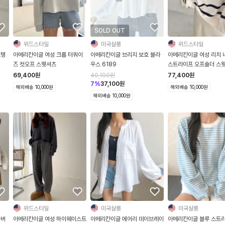
SOLD OUT
위드스타일
미국살롱
위드스타일
스탱
아메리칸이글 여성 크롭 터쿼이
아메리칸이글 브리지 보호 블라
아메리칸이글 여성 리치 
즈 컷오프 스웻셔츠
우스 6189
스트라이프 오프숄더 스
69,400
원
40,100
원
77,400
원
7
%
37,100
원
해외배송 10,000원
해외배송 10,000원
해외배송 10,000원
위드스타일
미국살롱
미국살롱
울버
아메리칸이글 여성 하이웨이스트
아메리칸이글 에어리 데이브레이
아메리칸이글 블루 스트