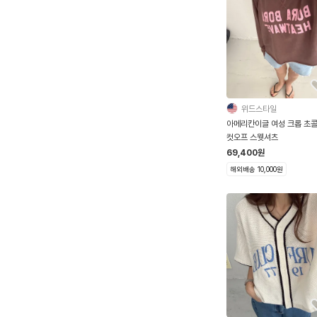
위드스타일
아메리칸이글 여성 크롭 초
컷오프 스웻셔츠
69,400
원
해외배송 10,000원