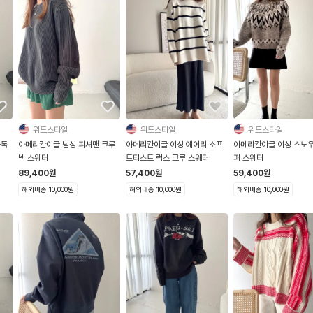
위드스타일
위드스타일
위드스타일
불독
아메리칸이글 남성 피셔맨 크루
아메리칸이글 여성 에어리 소프
아메리칸이글 여성 스노우
넥 스웨터
트티스트 럭스 크루 스웨터
퍼 스웨터
89,400
원
57,400
원
59,400
원
해외배송 10,000원
해외배송 10,000원
해외배송 10,000원