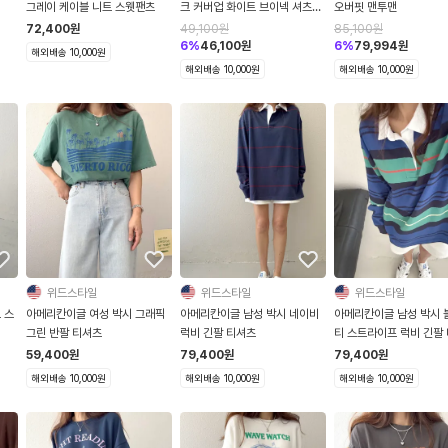
그레이 케이블 니트 스웻팬츠
크 커버업 화이트 브이넥 셔츠
오버핏 맨투맨
3737
72,400
원
49,100
원
85,100
원
6
%
46,100
원
6
%
79,994
원
해외배송 10,000원
해외배송 10,000원
해외배송 10,000원
위드스타일
위드스타일
위드스타일
 스
아메리칸이글 여성 박시 그래픽
아메리칸이글 남성 박시 네이비
아메리칸이글 남성 박시 
그린 반팔 티셔츠
럭비 긴팔 티셔츠
티 스트라이프 럭비 긴팔
59,400
원
79,400
원
79,400
원
해외배송 10,000원
해외배송 10,000원
해외배송 10,000원