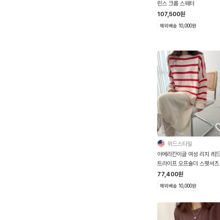
린스 크롭 스웨터
107,500
원
해외배송 10,000원
위드스타일
아메리칸이글 여성 리치 레드
트라이프 오프숄더 스웻셔츠
77,400
원
해외배송 10,000원