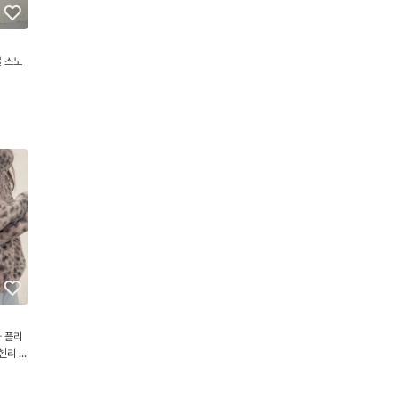
 스노
 플리
헨리 스