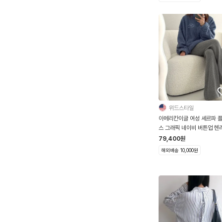
위드스타일
아메리칸이글 여성 셰르파 
스 그래픽 네이비 버튼업 헨
웻셔츠
79,400
원
해외배송 10,000원