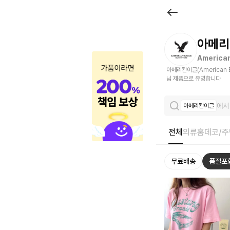
브
랜
드
아메리
관
American
아메리칸이글(American
|
님 제품으로 유명합니다
크
에서
아메리칸이글
로
켓
전체
의류
홈데코/주
무료배송
품절포