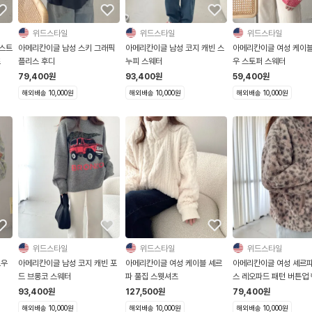
위드스타일
위드스타일
위드스타일
스트
아메리칸이글 남성 스키 그래픽
아메리칸이글 남성 코지 캐빈 스
아메리칸이글 여성 케이블
츠
플리스 후디
누피 스웨터
우 스토퍼 스웨터
79,400
원
93,400
원
59,400
원
해외배송 10,000원
해외배송 10,000원
해외배송 10,000원
위드스타일
위드스타일
위드스타일
노우
아메리칸이글 남성 코지 캐빈 포
아메리칸이글 여성 케이블 셰르
아메리칸이글 여성 셰르파
드 브롱코 스웨터
파 풀집 스웻셔츠
스 레오파드 패턴 버튼업 
웻셔츠
93,400
원
127,500
원
79,400
원
해외배송 10,000원
해외배송 10,000원
해외배송 10,000원