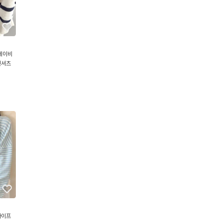
네이비
웻셔츠
라이프