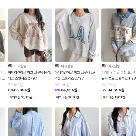
미국살롱
미국살롱
미국살롱
플리
아메리칸이글 허그 크루넥 NYC
아메리칸이글 허그 크루넥 LA
아메리칸이글 여성 오버
리 스
와플 스웻셔츠 2797
와플 스웻셔츠 2797
뉴욕 폴로 스웻셔츠 1128
70,100
원
69,100
원
90,100
원
6
%
65,894
원
6
%
64,954
원
6
%
84,694
원
해외배송 10,000원
해외배송 10,000원
해외배송 10,000원