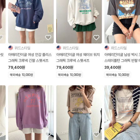
위드스타일
위드스타일
위드스타일
콜릿
아메리칸이글 여성 안감 플리스
아메리칸이글 여성 웨이브 워치
아메리칸이글 남성 박시 
그래픽 크루넥 긴팔 스웻셔츠
그래픽 크루넥 스웻셔츠
스테이플턴 그래픽 반팔 
79,400
원
79,400
원
39,400
원
해외배송 10,000원
해외배송 10,000원
해외배송 10,000원