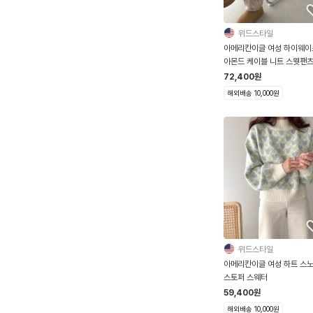
위드스타일
아메리칸이글 여성 하이웨이
아몬드 케이블 니트 스웻팬
72,400
원
해외배송 10,000원
위드스타일
아메리칸이글 여성 하트 스
스토퍼 스웨터
59,400
원
해외배송 10,000원