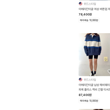
위드스타일
아메리칸이글 여성 버튼업 
78,400
원
해외배송 10,000원
위드스타일
아메리칸이글 남성 헤비웨이
피케 플리스 럭비 긴팔 티셔
87,400
원
해외배송 10,000원