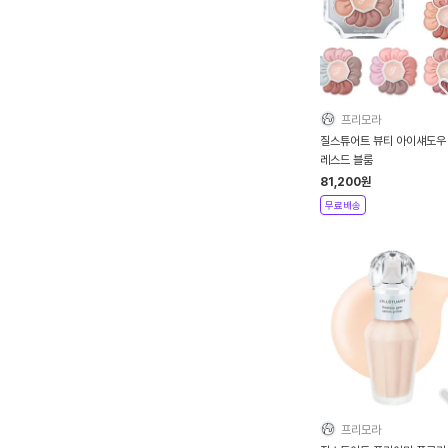
프리모라
질스튜어트 뷰티 아이섀도우
레스드 블룸
81,200
원
무료배송
프리모라