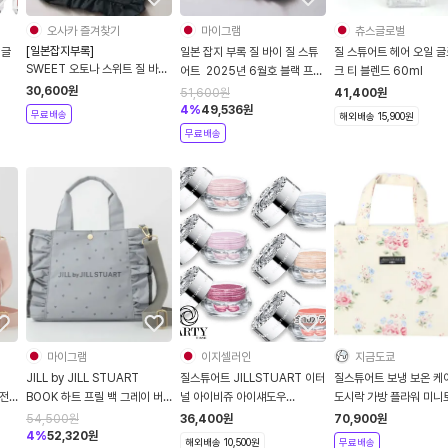
오사카 즐겨찾기
마이그램
츄스글로벌
[일본잡지부록]
 글
일본 잡지 부록 질 바이 질 스튜
질 스튜어트 헤어 오일 글
SWEET 오토나 스위트 질 바이
어트 2025년 6월호 블랙 프릴
크 티 블렌드 60ml
질스튜어트 가방 2025년 6월
토트 백
30,600
원
51,600
원
41,400
원
증간호
4
%
49,536
원
무료배송
해외배송 15,900원
무료배송
마이그램
이지셀러인
지금도쿄
JILL by JILL STUART
질스튜어트 JILLSTUART 이터
질스튜어트 보냉 보온 케
BOOK 하트 프릴 백 그레이 버
널 아이비쥬 아이섀도우
도시락 가방 플라워 미니
전 잡지부록
Eternal Eye Bijou
가방 크림 09303801B
54,500
원
36,400
원
70,900
원
4
%
52,320
원
해외배송 10,500원
무료배송