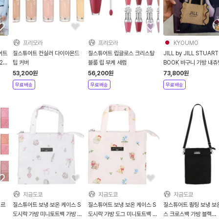
프리모라
프리모라
KYOUMO
어트
질스튜어트 컨실러 다이아몬드
질스튜어트 립글로스 크리스탈
JILL by JILL STUART
26
팁 커버
블룸 립 부케 세럼
BOOK 바구니 가방 내츄
C0476
53,200
원
56,200
원
73,800
원
무료배송
무료배송
무료배송
지금도쿄
지금도쿄
지금도쿄
뛰르
질스튜어트 보냉 보온 케이스 S
질스튜어트 보냉 보온 케이스 S
질스튜어트 퀼팅 보냉 보
도시락 가방 미니토트백 가방 라
도시락 가방 도그 미니토트백 가
스 크로스백 가방 블랙