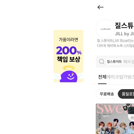
브
랜
드
질스튜
관
JILL by 
질 스튜어트(Jill Stua
|
디하게 해석해 뉴욕 스타일
크
에서 
질스튜어트
로
켓
전체
메이크업
가방
무료배송
품절포