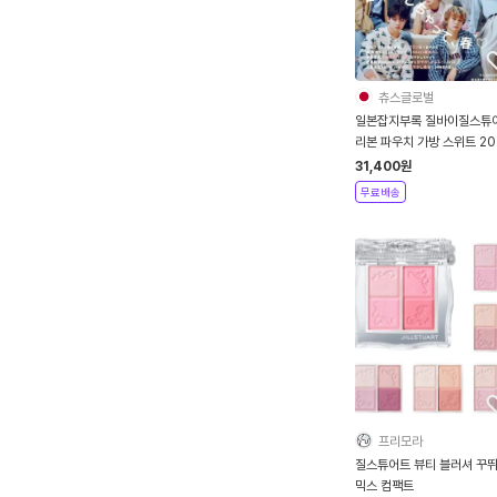
츄스글로벌
일본잡지부록 질바이질스튜
리본 파우치 가방 스위트 20
년 5월호
31,400
원
무료배송
프리모라
질스튜어트 뷰티 블러셔 꾸
믹스 컴팩트