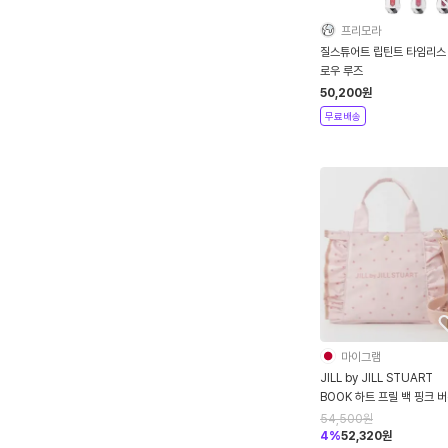
프리모라
질스튜어트 립틴트 타임리스
로우 루즈
50,200
원
무료배송
마이그램
JILL by JILL STUART
BOOK 하트 프릴 백 핑크 버전
잡지부록
54,500
원
4
%
52,320
원