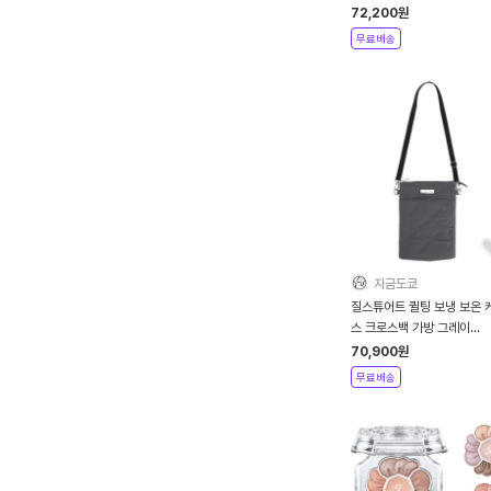
72,200
원
무료배송
지금도쿄
질스튜어트 퀼팅 보냉 보온 
스 크로스백 가방 그레이
09303803B
70,900
원
무료배송