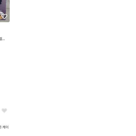
럴
온 케이