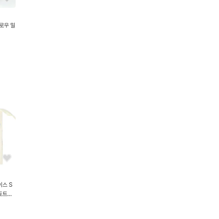
로우 밀
이스 S
토트백