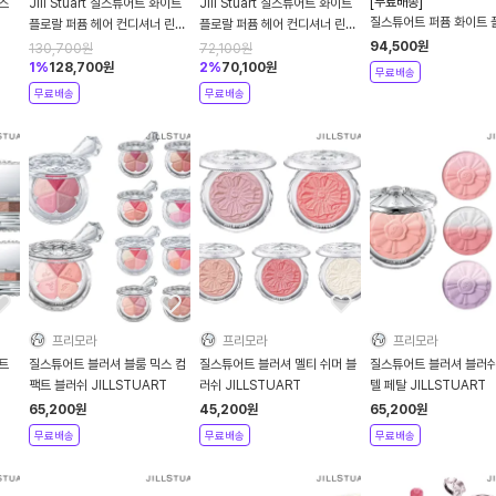
[무료배송]
스
Jill Stuart 질스튜어트 화이트
Jill Stuart 질스튜어트 화이트
질스튜어트 퍼퓸 화이트 
플로랄 퍼퓸 헤어 컨디셔너 린스
플로랄 퍼퓸 헤어 컨디셔너 린스
50ml
500ml 2개
500ml
94,500
원
130,700
원
72,100
원
1
%
128,700
원
2
%
70,100
원
무료배송
무료배송
무료배송
프리모라
프리모라
프리모라
트
질스튜어트 블러셔 블룸 믹스 컴
질스튜어트 블러셔 멜티 쉬머 블
질스튜어트 블러셔 블러쉬
팩트 블러쉬 JILLSTUART
러쉬 JILLSTUART
텔 페탈 JILLSTUART
65,200
원
45,200
원
65,200
원
무료배송
무료배송
무료배송