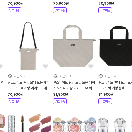
일락 09303801A
방 핑크 09303801C
09303803A
70,900
원
70,900
원
70,900
원
무료배송
무료배송
무료배송
지금도쿄
지금도쿄
지금도쿄
케이
질스튜어트 퀼팅 보냉 보온 케이
질스튜어트 퀼팅 보냉 보온 케이
질스튜어트 퀼팅 보냉 보
스 크로스백 가방 라이트 그레이
스 토트백 가방 라이트 그레이
스 토트백 가방 블랙
09303803C
09304502C
09304502A
70,900
원
81,900
원
81,900
원
무료배송
무료배송
무료배송