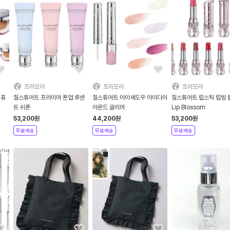
프리모라
프리모라
프리모라
 퓨
질스튜어트 프라이머 톤업 루센
질스튜어트 아이섀도우 아이다이
질스튜어트 립스틱 립밤 
트 쉬폰
아몬드 글리머
Lip Blossom
53,200
원
44,200
원
53,200
원
무료배송
무료배송
무료배송