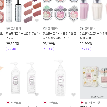
프리모라
프리모라
프리모라
 드
질스튜어트 아이브로우 무스 마
질스튜어트 아이섀도우 듀오 크
질스튜어트 프라이머 일
스카라
리스탈 블룸 페탈 꾸뛰르
팅 젬 세럼
38,800
원
53,200
원
54,800
원
무료배송
무료배송
무료배송
더블모드
더블모드
오사카 즐겨찾기