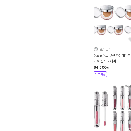
프리모라
질스튜어트 쿠션 파운데이션
어 에센스 포에버
64,200
원
무료배송