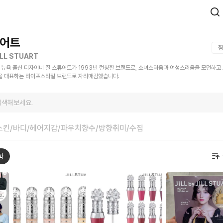
어트
찜
JILL STUART
rt)는 뉴욕 출신 디자이너 질 스튜어트가 1993년 런칭한 브랜드로, 소녀스러움과 여성스러움을 모던하고
을 대표하는 라이프스타일 브랜드로 자리매김했습니다.
검색해보세요.
스킨/바디/헤어
지갑/파우치
향수/방향
취미/수집
함