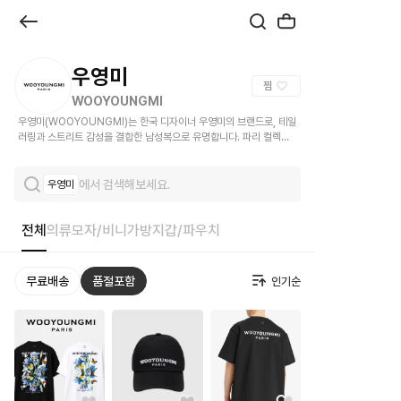
브
랜
드
우영미
찜
관
WOOYOUNGMI
우영미(WOOYOUNGMI)는 한국 디자이너 우영미의 브랜드로, 테일
|
러링과 스트리트 감성을 결합한 남성복으로 유명합니다. 파리 컬렉션
무대를 통해 글로벌 인지도를 쌓았습니다.
크
에서 검색해보세요.
우영미
로
켓
전체
의류
모자/비니
가방
지갑/파우치
무료배송
품절포함