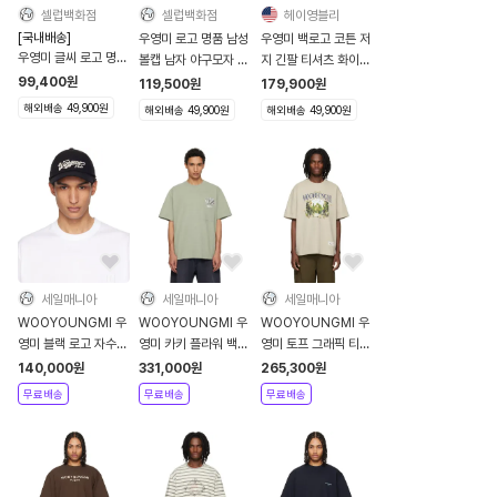
셀럽백화점
셀럽백화점
헤이영블리
[국내배송]
우영미 로고 명품 남성
우영미 백로고 코튼 저
우영미 글씨 로고 명품
볼캡 남자 야구모자 블
지 긴팔 티셔츠 화이트
볼캡 야구모자 캡모자
랙 캡모자
WOOYOUNGMI
99,400
원
119,500
원
179,900
원
블루모자 남녀공용 파
해외배송 49,900원
해외배송 49,900원
해외배송 49,900원
랑모자 오연서모자 한
국공홈 품절상품
세일매니아
세일매니아
세일매니아
WOOYOUNGMI 우
WOOYOUNGMI 우
WOOYOUNGMI 우
영미 블랙 로고 자수
영미 카키 플라워 백
영미 토프 그래픽 티셔
볼캡 - 블랙
로고 티셔츠 - 카키
츠 - 베이지
140,000
원
331,000
원
265,300
원
무료배송
무료배송
무료배송