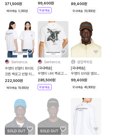
25SS
캡모자 블랙 남녀공용
99,400
원
371,500
원
89,400
원
W251TS05701W
화이트모자 오연서모
무료배송
해외배송 3,000원
국내배송 39,900원
W251TS0570
자
Sentence.
Sentence.
셀럽백화점
[국내배송]
[국내배송]
우영미 반팔티 화이트
우영미 나비 백로고 티
우영미 브라운 엠브로
코튼 백로고 반팔 티셔
셔츠 화이트
이드 볼캡 로고 명품
츠 25SS
285,500
원
99,400
원
222,500
원
볼캡 야구모자 캡모자
무료배송
국내배송 49,900원
해외배송 19,900원
브라운 남녀공용 브라
운모자 오연서모자 한
국품절상품
SOLD OUT
SOLD OUT