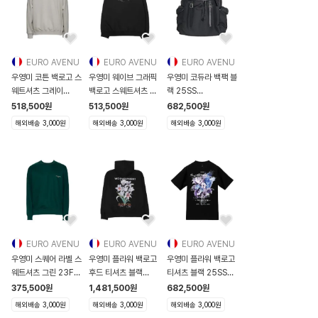
EURO AVENU
EURO AVENU
EURO AVENU
우영미 코튼 백로고 스
우영미 웨이브 그래픽
우영미 코듀라 백팩 블
웨트셔츠 그레이
백로고 스웨트셔츠 블
랙 25SS
23SS
랙 24FW
W251BA01631B
518,500
원
513,500
원
682,500
원
W231TS27726G
W243TS2872
W251BA01631B
해외배송 3,000원
해외배송 3,000원
해외배송 3,000원
W231TS2
EURO AVENU
EURO AVENU
EURO AVENU
우영미 스퀘어 라벨 스
우영미 플라워 백로고
우영미 플라워 백로고
웨트셔츠 그린 23FW
후드 티셔츠 블랙
티셔츠 블랙 25SS
W233TS21718F
24SS
W251TS06708B
375,500
원
1,481,500
원
682,500
원
W233TS2171
W241TS36736B
W251TS06708B
해외배송 3,000원
해외배송 3,000원
해외배송 3,000원
W241TS