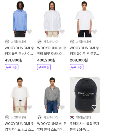
세일매니아
세일매니아
세일매니아
WOOYOUNGMI 우
WOOYOUNGMI 우
WOOYOUNGMI 우
영미 블루 오버사이즈
영미 블루 오버사이즈
영미 화이트 백 로고
코튼 셔츠 - 블루
스트라이프 셔츠 - 블
코튼 티셔츠 - 화이트
431,800
원
430,200
원
268,300
원
루
무료배송
무료배송
무료배송
세일매니아
세일매니아
밀라노입다
WOOYOUNGMI 우
WOOYOUNGMI 우
우영미 자수 볼캡 모자
영미 화이트 핑크 스트
영미 블랙 스트라이프
블랙 25FW