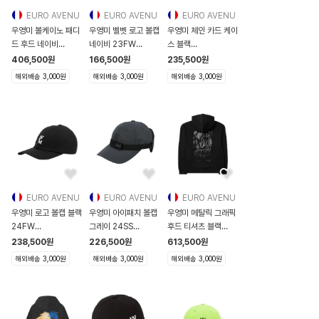
EURO AVENU
EURO AVENU
EURO AVENU
우영미 볼케이노 패디
우영미 벨벳 로고 볼캡
우영미 체인 카드 케이
드 후드 네이비
네이비 23FW
스 블랙
23FW
W233AC51993N
W233SL04611B
406,500
원
166,500
원
235,500
원
W233TS40727N
W233AC51993N
W233SL04611B
해외배송 3,000원
해외배송 3,000원
해외배송 3,000원
W233TS4072
EURO AVENU
EURO AVENU
EURO AVENU
우영미 로고 볼캡 블랙
우영미 아이패치 볼캡
우영미 메탈릭 그래픽
24FW
그레이 24SS
후드 티셔츠 블랙
W243AC51661B
W241AC54940G
24FW
238,500
원
226,500
원
613,500
원
W243AC51661B
W241AC54940G
W243TS34729B
해외배송 3,000원
해외배송 3,000원
해외배송 3,000원
W243TS