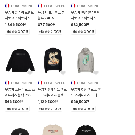
EURO AVENU
EURO AVENU
EURO AVENU
우영미 플라워 프린트
우영미 데님 후드 점퍼
우영미 야광 젤리피쉬
백로고 스웨트셔츠 네
블루 24FW
백로고 스웨트셔츠 블
이비 22SS
W243JP26987L
랙 24SS
1,346,500
원
877,500
원
682,500
원
W221TS4
W243JP26987L
W241TS2473
해외배송 3,000원
해외배송 3,000원
해외배송 3,000원
EURO AVENU
EURO AVENU
EURO AVENU
우영미 코튼 백로고 스
우영미 볼케이노 백로
우영미 깃털 백로고 후
웨트셔츠 블랙 23SS
고 스웨트셔츠 블랙
드 스웨트셔츠 그레이
W231TS27721B
23FW
23SS
568,500
원
1,129,500
원
889,500
원
W231TS2772
W233TS24715B
W231TS35726G
해외배송 3,000원
해외배송 3,000원
해외배송 3,000원
W233