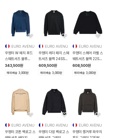
EURO AVENU
EURO AVENU
EURO AVENU
우영미 W 패치 후드
우영미 레더 패치 스웨
우영미 스퀘어 라벨 스
스웨트셔츠 블루
트셔츠 블랙 24SS
웨트셔츠 블랙 22SS
23SS
W241TS22743B
W221TS21720B
343,500
원
609,500
원
608,500
원
W231TS32728L
W241TS22743B
W221TS2172
해외배송 3,000원
해외배송 3,000원
해외배송 3,000원
W231TS32728
EURO AVENU
EURO AVENU
EURO AVENU
우영미 코튼 백로고 스
우영미 다잉 백로고 스
우영미 캥거루 파우치
웨트셔츠 베이지
웨트셔츠 그레이
후드 그레이 22FW