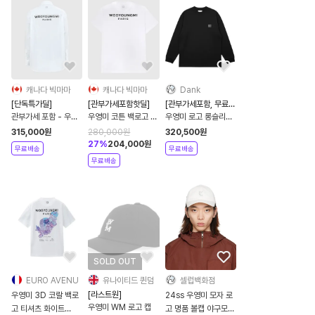
캐나다 빅마마
캐나다 빅마마
Dank
[단독특가딜]
[관부가세포함핫딜]
[관부가세포함, 무료배
송]
관부가세 포함 - 우영
우영미 코튼 백로고 반
우영미 로고 롱슬리브
미 코튼 백로고 긴팔
팔 티셔츠 화이트
티셔츠 블랙
315,000
원
280,000
원
320,500
원
셔츠 화이트
W261TS51713B
27
%
204,000
원
무료배송
무료배송
무료배송
SOLD OUT
EURO AVENU
유나이티드 퀸덤
셀럽백화점
[라스트원]
우영미 3D 코랄 백로
24ss 우영미 모자 로
우영미 WM 로고 캡
고 티셔츠 화이트
고 명품 볼캡 야구모자