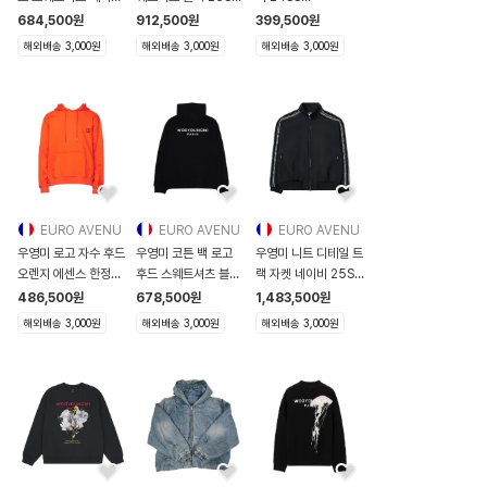
22SS
W231TS26721B
W241AC52665E
684,500
원
912,500
원
399,500
원
W221TS31726E
W231TS2672
W241AC52665E
해외배송 3,000원
해외배송 3,000원
해외배송 3,000원
EURO AVENU
EURO AVENU
EURO AVENU
우영미 로고 자수 후드
우영미 코튼 백 로고
우영미 니트 디테일 트
오렌지 에센스 한정
후드 스웨트셔츠 블랙
랙 자켓 네이비 25SS
W223TS31725O
24SS
W251JP17927N
486,500
원
678,500
원
1,483,500
원
W223TS3
W241TS37736B
W251JP179
해외배송 3,000원
해외배송 3,000원
해외배송 3,000원
W2