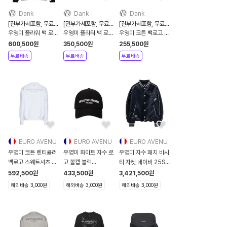
Dank
Dank
Dank
[관부가세포함, 무료배
[관부가세포함, 무료배
[관부가세포함, 무료배
송]
송]
송]
우영미 플라워 백 로고
우영미 플라워 백 로고
우영미 코튼 백로고 티
후드 블랙
티셔츠 화이트 블랙
셔츠 블랙 화이트
600,500
원
350,500
원
255,500
원
W261TS36741B
W261TS06708B
W261TS07701W
무료배송
무료배송
무료배송
EURO AVENU
EURO AVENU
EURO AVENU
우영미 코튼 렌티큘러
우영미 화이트 자수 로
우영미 자수 패치 바시
백로고 스웨트셔츠 화
고 볼캡 블랙
티 자켓 네이비 25SS
이트
W223AC52991B/W221AC52991B
W251JP03915N
592,500
원
433,500
원
3,421,500
원
W231TS28717W
W251JP039
해외배송 3,000원
해외배송 3,000원
해외배송 3,000원
W