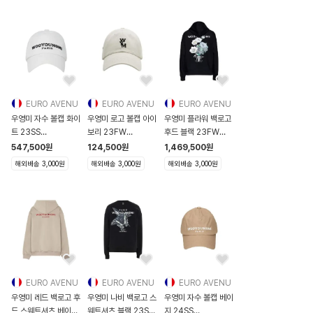
EURO AVENU
EURO AVENU
EURO AVENU
우영미 자수 볼캡 화이
우영미 로고 볼캡 아이
우영미 플라워 백로고
트 23SS
보리 23FW
후드 블랙 23FW
W231AC52992W
W233AC51992I
W233TS36715B
547,500
원
124,500
원
1,469,500
원
W231AC52992W
W233AC51992I
W233TS36715B
해외배송 3,000원
해외배송 3,000원
해외배송 3,000원
EURO AVENU
EURO AVENU
EURO AVENU
우영미 레드 백로고 후
우영미 나비 백로고 스
우영미 자수 볼캡 베이
드 스웨트셔츠 베이지
웨트셔츠 블랙 23SS
지 24SS