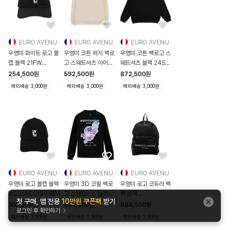
EURO AVENU
EURO AVENU
EURO AVENU
우영미 화이트 로고 볼
우영미 코튼 퍼지 백로
우영미 코튼 백로고 스
캡 블랙 21FW
고 스웨트셔츠 아이보
웨트셔츠 블랙 24SS
W213AC51991B
리 22FW
W241TS27736B
254,500
원
592,500
원
872,500
원
W213AC51991B
W223TS2971
W241TS2773
해외배송 3,000원
해외배송 3,000원
해외배송 3,000원
EURO AVENU
EURO AVENU
EURO AVENU
우영미 로고 볼캡 블랙
우영미 3D 코랄 백로
우영미 로고 코듀라 백
W231AC51991B/W233AC51991B
고 스웨트셔츠 블랙
팩 블랙
첫 구매, 앱 전용
10만원 쿠폰팩
받기
25SS
W243BA01851B
303,500
원
682,500
원
684,500
원
로그인 후 확인하기
W251TS25723B
W243BA01851B
해외배송 3,000원
해외배송 3,000원
해외배송 3,000원
W251TS2