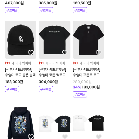
라이프 셔츠 - 화이트
오버사이즈 셔츠 - 그
w261ca52661b
407,300
원
385,900
원
169,500
원
레이
무료배송
무료배송
무료배송
캐나다 빅마마
캐나다 빅마마
캐나다 빅마마
[관부가세포함핫딜]
[관부가세포함핫딜]
[관부가세포함핫딜]
우영미 로고 볼캡 블랙
우영미 코튼 백로고 반
우영미 프론트 로고 슬
팔 티셔츠 블랙
림핏 반팔 티셔츠 블랙
183,000
원
304,000
원
280,000
원
34
%
183,000
원
무료배송
무료배송
무료배송