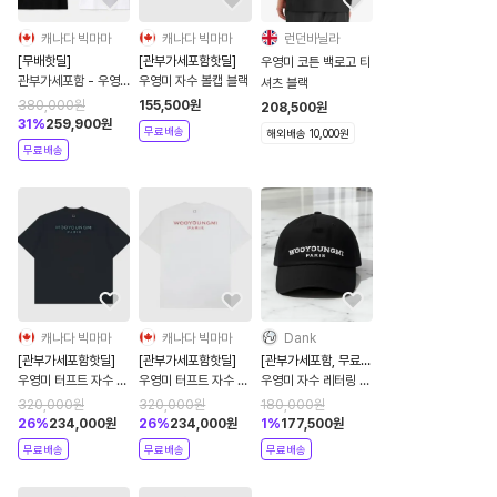
캐나다 빅마마
캐나다 빅마마
런던바닐라
[무배핫딜]
[관부가세포함핫딜]
우영미 코튼 백로고 티
관부가세포함 - 우영
우영미 자수 볼캡 블랙
셔츠 블랙
미 26SS 플라워 백로
380,000
원
155,500
원
208,500
원
고 반팔 티셔츠 화이트
31
%
259,900
원
무료배송
해외배송 10,000원
블랙
무료배송
캐나다 빅마마
캐나다 빅마마
Dank
[관부가세포함핫딜]
[관부가세포함핫딜]
[관부가세포함, 무료배
송]
우영미 터프트 자수 백
우영미 터프트 자수 백
우영미 자수 레터링 모
로고 반팔 티셔츠 네이
로고 반팔 티셔츠 화이
자 볼캡 블랙
320,000
원
320,000
원
180,000
원
비
트
W261CA52661B
26
%
234,000
원
26
%
234,000
원
1
%
177,500
원
무료배송
무료배송
무료배송