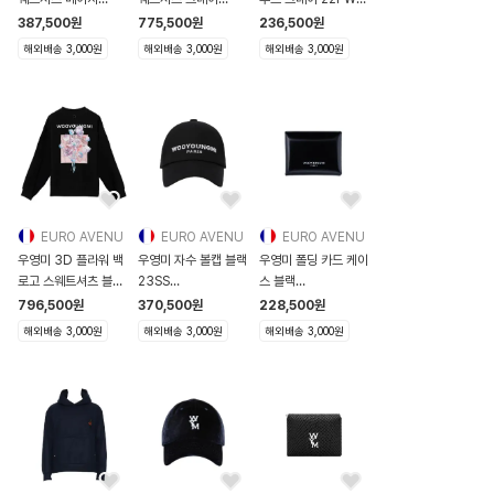
23SS
25SS
W223TS33729G
387,500
원
775,500
원
236,500
원
W231TS27722E
W251TS30754G
W223TS33729G
해외배송 3,000원
해외배송 3,000원
해외배송 3,000원
W231TS2
W251TS3
EURO AVENU
EURO AVENU
EURO AVENU
우영미 3D 플라워 백
우영미 자수 볼캡 블랙
우영미 폴딩 카드 케이
로고 스웨트셔츠 블랙
23SS
스 블랙
24FW
W231AC52991B
W231SL05618B
796,500
원
370,500
원
228,500
원
W243TS25723B
W231AC52991B
W231SL05618B
해외배송 3,000원
해외배송 3,000원
해외배송 3,000원
W243