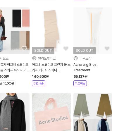
SOLD OUT
SOLD OUT
시노즈
밀라노부티크
비욘드샵
 특가 아크네 스튜디오
아크네 스튜디오 프린지 울 스
Acne org 8 oz
 뉴 스카프 목도리 머플
카프 베이지 스키니
Treatment
컬러
CA0157
900
원
140,500
원
65,137
원
 10,000원
무료배송
무료배송