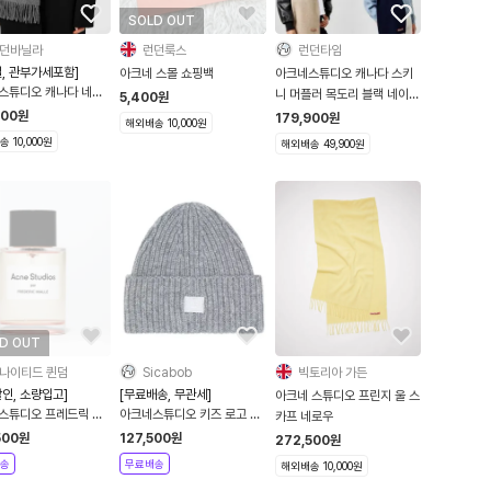
SOLD OUT
던바닐라
런던룩스
런던타임
, 관부가세포함]
아크네 스몰 쇼핑백
아크네스튜디오 캐나다 스키
스튜디오 캐나다 네로
니 머플러 목도리 블랙 네이비
5,400
원
 스카프 목도리 그레이멜
아크네 스튜디오
500
원
179,900
원
해외배송 10,000원
A0210-990
 10,000원
해외배송 49,900원
D OUT
나이티드 퀸덤
Sicabob
빅토리아 가든
인, 소량입고]
[무료배송, 무관세]
아크네 스튜디오 프린지 울 스
스튜디오 프레드릭 말
아크네스튜디오 키즈 로고 울
카프 네로우
비니 그레이멜란지
500
원
127,500
원
272,500
원
송
무료배송
해외배송 10,000원