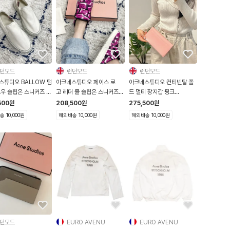
던모드
런던모드
런던모드
스튜디오 BALLOW 텀
아크네스튜디오 페이스 로
아크네스튜디오 컨티넨탈 폴
로우 슬립온 스니커즈 오
고 레더 뮬 슬립온 스니커즈
드 멀티 장지갑 핑크
트 AD0377
블랙/핑크 AD0457
SLGS000004
500
원
208,500
원
275,500
원
 10,000원
해외배송 10,000원
해외배송 10,000원
던모드
EURO AVENU
EURO AVENU