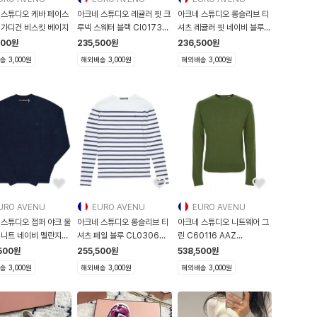
 스튜디오 케바 페이스
아크네 스튜디오 레귤러 핏 크
아크네 스튜디오 롱슬리브 티
 가디건 비스킷 베이지
루넥 스웨터 블랙 CI0173
셔츠 레귤러 핏 네이비 블루
900 CI017
CL0
500
원
235,500
원
236,500
원
 3,000원
해외배송 3,000원
해외배송 3,000원
URO AVENU
EURO AVENU
EURO AVENU
 스튜디오 점퍼 야크 울
아크네 스튜디오 롱슬리브 티
아크네 스튜디오 니트웨어 그
 니트 네이비 멜란지
셔츠 페일 블루 CL0306
린 C60116 AAZ
AAV CL0306-AA
C60116-AAZ
500
원
255,500
원
538,500
원
 3,000원
해외배송 3,000원
해외배송 3,000원