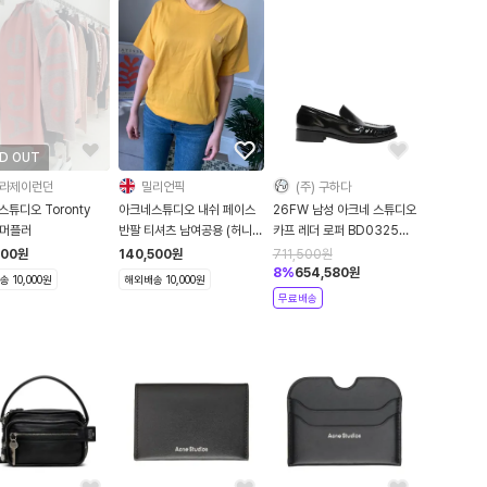
D OUT
라제이런던
밀리언픽
(주) 구하다
튜디오 Toronty
아크네스튜디오 내쉬 페이스
26FW 남성 아크네 스튜디오
 머플러
반팔 티셔츠 남여공용 (허니
카프 레더 로퍼 BD0325
옐로우)
900 black STK
500
원
140,500
원
711,500
원
8
%
654,580
원
 10,000원
해외배송 10,000원
무료배송