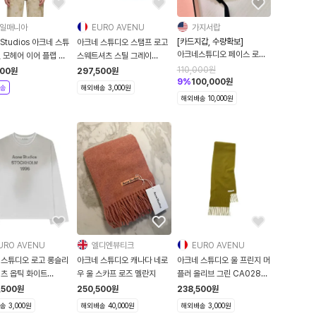
일매니아
EURO AVENU
가지서랍
[카드지갑, 수량확보]
 Studios 아크네 스튜
아크네 스튜디오 스탬프 로고
아크네스튜디오 페이스 로고
 모헤어 이어 플랩 후
스웨트셔츠 스틸 그레이
반지갑 체인포함 버건디컬러 /
화이트
BI0138
110,000
원
100
원
297,500
원
AS-IS
9
%
100,000
원
송
해외배송 3,000원
해외배송 10,000원
URO AVENU
엘디엔뷰티크
EURO AVENU
 스튜디오 로고 롱슬리
아크네 스튜디오 캐나다 네로
아크네 스튜디오 울 프린지 머
셔츠 옵틱 화이트
우 울 스카프 로즈 멜란지
플러 올리브 그린 CA0283
97 183
AB7 CA028
,500
원
250,500
원
238,500
원
 3,000원
해외배송 40,000원
해외배송 3,000원