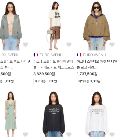
URO AVENU
EURO AVENU
EURO AVENU
 스튜디오 후드 카키 멘
아크네 스튜디오 숄더백 멀티
아크네 스튜디오 재킷 탠 나일
리스 후디
컬러 카메로 키트 체크 크로스
론 로고 재킷
29F097000
262129F063001
,500
원
3,629,500
원
1,737,500
원
 3,000원
해외배송 3,000원
해외배송 3,000원