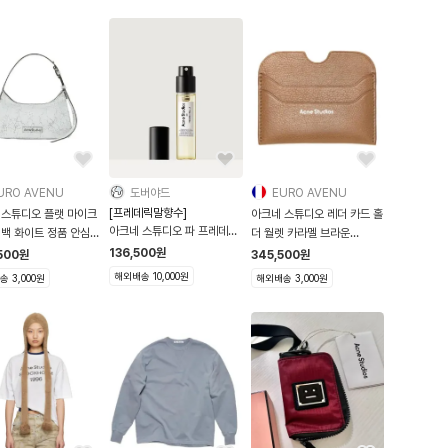
URO AVENU
도버야드
EURO AVENU
[프레데릭말향수]
 스튜디오 플랫 마이크
아크네 스튜디오 레더 카드 홀
아크네 스튜디오 파 프레데릭
더백 화이트 정품 안심
더 월렛 카라멜 브라운
말 오 드 퍼퓸 트래블 스프레
CG0310-5
136,500
원
500
원
345,500
원
이 10ml
해외배송 10,000원
 3,000원
해외배송 3,000원