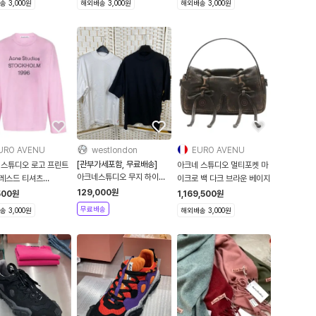
 3,000원
해외배송 3,000원
해외배송 3,000원
URO AVENU
westlondon
EURO AVENU
[관부가세포함, 무료배송]
 스튜디오 로고 프린트
아크네 스튜디오 멀티포켓 마
아크네스튜디오 무지 하이넥
레스드 티셔츠
이크로 백 다크 브라운 베이지
5부 티셔츠 2컬러
96
129,000
원
500
원
1,169,500
원
TSHIT000135
무료배송
 3,000원
해외배송 3,000원