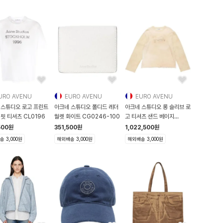
URO AVENU
EURO AVENU
EURO AVENU
 스튜디오 로고 프린트
아크네 스튜디오 폴디드 레더
아크네 스튜디오 롱 슬리브 로
핏 티셔츠 CL0196
월렛 화이트 CG0246-100
고 티셔츠 샌드 베이지
CL0361-A
500
원
351,500
원
1,022,500
원
 3,000원
해외배송 3,000원
해외배송 3,000원