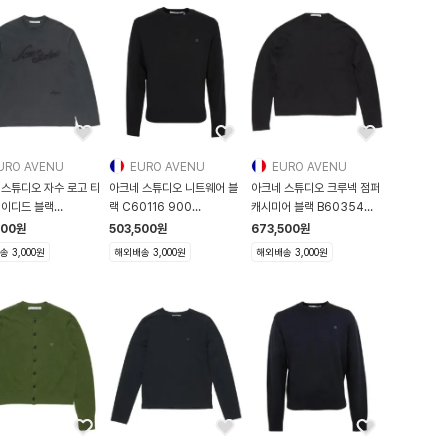
URO AVENU
EURO AVENU
EURO AVENU
 스튜디오 자수 로고 티
아크네 스튜디오 니트웨어 블
아크네 스튜디오 크루넥 점퍼
페이디드 블랙
랙 C60116 900
캐시미어 블랙 B60354
37 BM0 CL
C60116-900
900 B60354-90
500
원
503,500
원
673,500
원
 3,000원
해외배송 3,000원
해외배송 3,000원