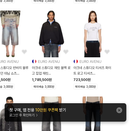
 3,000원
해외배송 3,000원
해외배송 3,000원
URO AVENU
EURO AVENU
EURO AVENU
 스튜디오 반바지 블루
아크네 스튜디오 재킷 블랙 로
아크네 스튜디오 티셔츠 화이
 던 데님 쇼츠
고 집업 재킷
트 로고 티셔츠
29F08801
261129M180005
261129F110002
7,500
원
1,785,500
원
723,500
원
 3,000원
해외배송 3,000원
해외배송 3,000원
첫 구매, 앱 전용
10만원 쿠폰팩
받기
로그인 후 확인하기