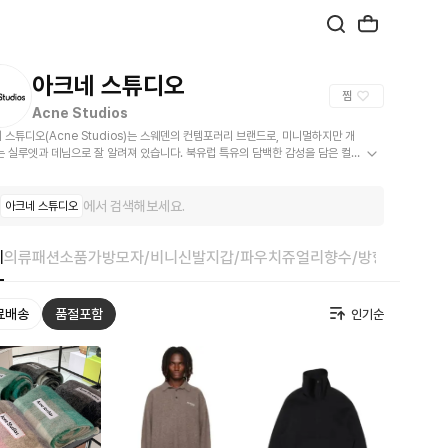
아크네 스튜디오
찜
Acne Studios
 스튜디오(Acne Studios)는 스웨덴의 컨템포러리 브랜드로, 미니멀하지만 개
는 실루엣과 데님으로 잘 알려져 있습니다. 북유럽 특유의 담백한 감성을 담은 컬렉
선보입니다.
에서 검색해보세요.
아크네 스튜디오
체
의류
패션소품
가방
모자/비니
신발
지갑/파우치
쥬얼리
향수/방향
베이비/
료배송
품절포함