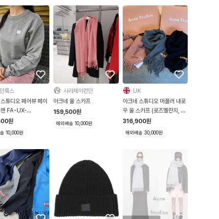
던룩스
사라제이런던
UK
 스튜디오 페어뷰 페이
아크네 울 스카프
아크네 스튜디오 머플러 내로
맨 FA-UX-
우 울 스카프 (로즈멜란지, 그
159,500
원
A000089
레이멜란지 등 여러가지 색상)
500
원
316,900
원
해외배송 10,000원
 10,000원
해외배송 30,000원