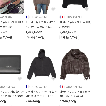
토리아 가든
EURO AVENU
EURO AVENU
 스튜디오 모헤어 체크
아크네 스튜디오 폴로셔츠 브
아크네 스튜디오 하이 넥 재킷
 머플러 3종
라운 울 니트 폴로 셔츠
A90661
262129M21
500
원
1,399,500
원
2,257,500
원
 20,000원
해외배송 3,000원
해외배송 3,000원
URO AVENU
EURO AVENU
EURO AVENU
 스튜디오 지갑 블랙 가
아크네 스튜디오 후드 집업 스
아크네 스튜디오 크롭 레더 트
 262129F040001
웨터 블랙 CI0185-900
렌치 코트 다크 브라운
A70196 AD
500
원
409,500
원
4,749,500
원