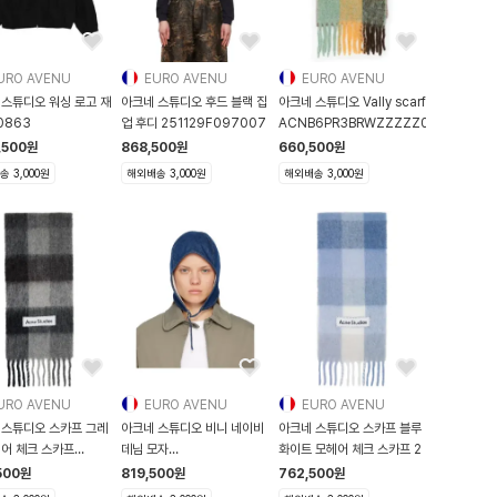
URO AVENU
EURO AVENU
EURO AVENU
 스튜디오 워싱 로고 재
아크네 스튜디오 후드 블랙 집
아크네 스튜디오 Vally scarf
0863
업 후디 251129F097007
ACNB6PR3BRWZZZZZ00
,500
원
868,500
원
660,500
원
 3,000원
해외배송 3,000원
해외배송 3,000원
URO AVENU
EURO AVENU
EURO AVENU
 스튜디오 스카프 그레
아크네 스튜디오 비니 네이비
아크네 스튜디오 스카프 블루
헤어 체크 스카프
데님 모자
화이트 모헤어 체크 스카프 2
29M150
252129F014002
500
원
819,500
원
762,500
원