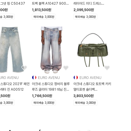
그넷 링 C50437
트백 블랙 A10427 900
레이어드 미디 드레스
A10427-900
261129F054
500
원
1,813,500
원
2,095,500
원
 3,000원
해외배송 3,000원
해외배송 3,000원
URO AVENU
EURO AVENU
EURO AVENU
스튜디오 2021F 페인
아크네 스튜디오 청바지 블루
아크네 스튜디오 토트백 카키
래터 진 A00512
루즈 글리터 1981 데님 진
멀티포켓 숄더백
261129M
261129F046015
,500
원
1,766,500
원
3,803,500
원
 3,000원
해외배송 3,000원
해외배송 3,000원