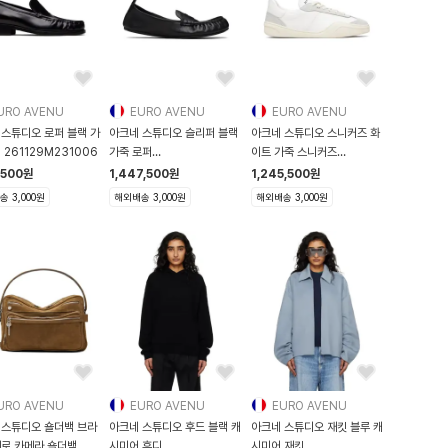
URO AVENU
EURO AVENU
EURO AVENU
 스튜디오 로퍼 블랙 가
아크네 스튜디오 슬리퍼 블랙
아크네 스튜디오 스니커즈 화
 261129M231006
가죽 로퍼
이트 가죽 스니커즈
261129F121006
261129M237010
,500
원
1,447,500
원
1,245,500
원
 3,000원
해외배송 3,000원
해외배송 3,000원
URO AVENU
EURO AVENU
EURO AVENU
 스튜디오 숄더백 브라
아크네 스튜디오 후드 블랙 캐
아크네 스튜디오 재킷 블루 캐
메로 카메라 숄더백
시미어 후디
시미어 재킷