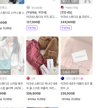
SOLD OUT
던룩스
Sicabob
Hello 마담
[무료배송, 무관세]
[한장세일]
 스튜디오 스키니 울 스
아크네스튜디오 키즈 로고 울
아크네 스튜디오 울 프린지 스
비니 블랙
카프 파우더 블루 멜란지 |
127,500
원
249,500
원
500
원
ACNE STUDIOS
무료배송
무료배송
 10,000원
D OUT
SOLD OUT
던모드
UK
시드니클로이🌸
스튜디오 스마일 패치
아크네 스튜디오 캐나다 네로
아크네 내로우 머플러 로즈 멜
스탑 숄더백 JADE
우 울 스카프 머플러, 라즈베
란지 _0
000022
리 핑크 / 라이트 브라운 멜란
500
원
336,900
원
230,500
원
지
 30,000원
해외배송 10,000원
해외배송 20,000원