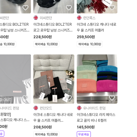
씨런던
미씨런던
런던룩스
스튜디오 BOLZTER
아크네스튜디오 BOLZTER
아크네 스튜디오 캐나다 네로
로우탑 남성 스니커즈
로고 로우탑 남성 스니커즈
우 울 스카프 머플러
N SHOE000105
FN MN SHOE000105
500
원
228,500
원
259,500
원
 10,000원
해외배송 10,000원
해외배송 10,000원
D OUT
나이티드 퀸덤
런던모드
유나이티드 퀸덤
트원할인]
아크네 스튜디오 캐나다 네로
아크네스튜디오 라지 페이스
스튜디오 캐나다 스키
우 울 스카프 머플러
로고 골지 비니 6컬러
카프
CA0086
500
원
208,500
원
145,500
원
송
해외배송 10,000원
무료배송