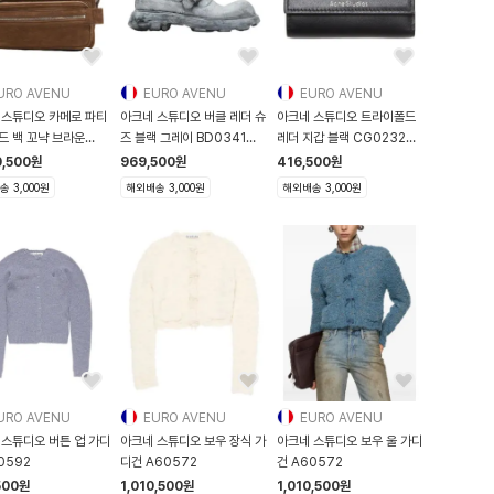
URO AVENU
EURO AVENU
EURO AVENU
 스튜디오 카메로 파티
아크네 스튜디오 버클 레더 슈
아크네 스튜디오 트라이폴드
드 백 꼬냑 브라운
즈 블랙 그레이 BD0341
레더 지갑 블랙 CG0232
8
AIK BD0341-A
900 CG0232-90
0,500
원
969,500
원
416,500
원
 3,000원
해외배송 3,000원
해외배송 3,000원
URO AVENU
EURO AVENU
EURO AVENU
 스튜디오 버튼 업 가디
아크네 스튜디오 보우 장식 가
아크네 스튜디오 보우 울 가디
0592
디건 A60572
건 A60572
500
원
1,010,500
원
1,010,500
원