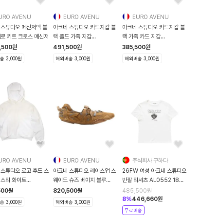
URO AVENU
EURO AVENU
EURO AVENU
 스튜디오 메신저백 블
아크네 스튜디오 카드지갑 블
아크네 스튜디오 카드지갑 블
메로 키트 크로스 메신저
랙 폴드 가죽 지갑
랙 가죽 카드 지갑
262129M163006
262129M163007
,500
원
491,500
원
385,500
원
 3,000원
해외배송 3,000원
해외배송 3,000원
URO AVENU
EURO AVENU
주식회사 구하다
 스튜디오 로고 후드 스
아크네 스튜디오 레이스업 스
26FW 여성 아크네 스튜디오
더스티 화이트
웨이드 슈즈 베이지 블루
반팔 티셔츠 AL0552 183
36-DC6
AD0923
WHITE
500
원
820,500
원
485,500
원
8
%
446,660
원
 3,000원
해외배송 3,000원
무료배송