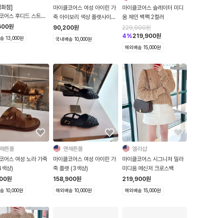
백화점]
마이클코어스 여성 아이린 가
마이클코어스 슬레이터 미디
코어스 후디드 스트레
죽 아이보리 색상 플랫사이즈
움 체인 백팩 2컬러
커블 패딩 자켓
9.5
600
원
90,200
원
229,900
원
69035
4
%
219,900
원
 13,000원
국내배송 10,000원
해외배송 15,000원
해튼몰
맨해튼몰
엘라샵
코어스 여성 노라 가죽
마이클코어스 여성 아이린 가
마이클코어스 시그니처 밀라
4색상)
죽 플랫 (3색상)
미디움 메신저 크로스백
500
원
158,900
원
219,900
원
 10,000원
해외배송 10,000원
해외배송 15,000원