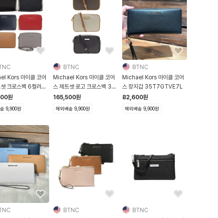
TNC
BTNC
BTNC
ael Kors 마이클 코어
Michael Kors 마이클 코어
Michael Kors 마이클 코어
트셋 크로스백 6컬러
스 제트셋 로고 크로스백 3컬
스 장지갑 35T7GTVE7L
GTVC3L
러 32S7SJSC7B
800
원
165,500
원
82,600
원
STVC3L
 9,900원
해외배송 9,900원
해외배송 9,900원
TNC
BTNC
BTNC