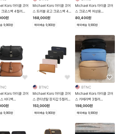
ael Kors 마이클 코어
Michael Kors 마이클 코어
Michael Kors 마이클 코어
랩 크로스백 4컬러
스 트러블 로고 크로스백 4컬
스 크로스백 여성용
GJ6C7Y
러 30H6GTVM3V
35F8GTTC3B
000
원
168,000
원
80,400
원
 9,900원
해외배송 9,900원
해외배송 9,900원
TNC
BTNC
BTNC
ael Kors 마이클 코어
Michael Kors 마이클 코어
Michael Kors 마이클 코어
로스 바디백
스 콘티넨탈 장지갑 5컬러
스 카메라백 3컬러
GLAM6L
32S5STVE9L
32H9GT9C4L
000
원
153,000
원
198,000
원
 9,900원
해외배송 9,900원
해외배송 9,900원