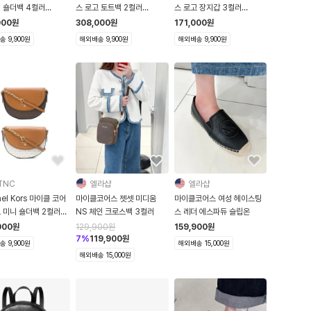
니 숄더백 4컬러
스 로고 토트백 2컬러
스 로고 장지갑 3컬러
RIL1L
30F9GV6T9B
32S7GTTTE9B
000
원
308,000
원
171,000
원
 9,900원
해외배송 9,900원
해외배송 9,900원
TNC
엘라샵
엘라샵
ael Kors 마이클 코어
마이클코어스 젯셋 미디움
마이클코어스 여성 헤이스팅
 미니 숄더백 2컬러
NS 체인 크로스백 3컬러
스 레더 에스파듀 슬립온
GT9C6B
000
원
129,900
원
159,900
원
7
%
119,900
원
 9,900원
해외배송 15,000원
해외배송 15,000원