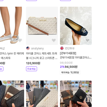
욕샵
onstyleny
런던투유
[관부가세포함]
어스 lynn 린 메리제
마이클 코어스 제트세트 트래
관부가세포함 마이클코어스
버 에스파듀
블 시그니처 로고 스마트폰 지
MK 로고 여성 로퍼
갑 바닐라
96,500
원
00
원
120,900
원
2
%
94,500
원
송
무료배송
해외배송 10,000원