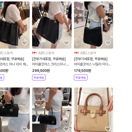
BC스토어
ABC스토어
ABC스토어
가세포함, 무료배송]
[관부가세포함, 무료배송]
[관부가세포함, 무료배송]
코어스 미나 라지 체인
마이클코어스 크리스티나 라
마이클코어스 나일라 미디엄
지 페블레더 숄더백
페블레더 메신저백 크로스바
500
원
299,500
원
179,500
원
디백
송
무료배송
무료배송