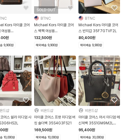
SOLD OUT
TNC
BTNC
BTNC
ael Kors 마이클 코어
Michael Kors 마이클 코어
Michael Kors 마이클 코어
팩 여성용
스 백팩 여성용
스 반지갑 35F7GTVF2L
G8TB1B
35S2G8TB2B
400
원
132,500
원
80,400
원
 9,900원
해외배송 9,900원
해외배송 9,900원
욘드샵
비욘드샵
비욘드샵
 코어스 쉴라 미디엄 사
마이클 코어스 프랫 미디엄 버
마이클 코어스 머서 미디엄 메
S3G6HS2L
킷 숄더백 35S4G3FS21
신져백 35S1GM9M2L
35S1GM9MSL 미국직배송
000
원
169,500
원
95,400
원
 10,000원
해외배송 10,000원
해외배송 30,000원