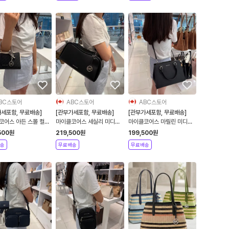
BC스토어
ABC스토어
ABC스토어
가세포함, 무료배송]
[관부가세포함, 무료배송]
[관부가세포함, 무료배송]
코어스 아든 스몰 컬러
마이클코어스 세실리 미디엄
마이클코어스 마릴린 미디엄
시그니처 로고 메신저 백
숄더백
사피아노 레더 사첼백
500
원
219,500
원
199,500
원
송
무료배송
무료배송