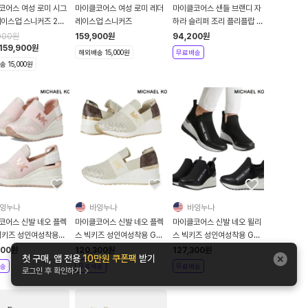
코어스 여성 로미 시그
마이클코어스 여성 로미 레더
마이클코어스 샌들 브랜디 자
레이스업 스니커즈 2컬
레이스업 스니커즈
하라 슬리퍼 조리 플리플랍 플
랫폼 키높이 빅키즈 GS 성인
000
원
159,900
원
94,200
원
여성착용 캐주얼 캐주얼 여름
159,900
원
해외배송 15,000원
무료배송
신발
 15,000원
잉누나
바잉누나
바잉누나
코어스 신발 네오 플렉
마이클코어스 신발 네오 플렉
마이클코어스 신발 네오 윌리
 빅키즈 성인여성착용
스 빅키즈 성인여성착용 GS
스 빅키즈 성인여성착용 GS
스니커즈 플랫폼 키높이
스니커즈 플랫폼 키높이 캐주
스니커즈 플랫폼 키높이 캐주
300
원
120,300
원
127,300
원
첫 구매, 앱 전용
10만원 쿠폰팩
받기
 운동화 소프트핑크
얼 운동화 바닐라 골드
얼 운동화 블랙
송
무료배송
무료배송
로그인 후 확인하기