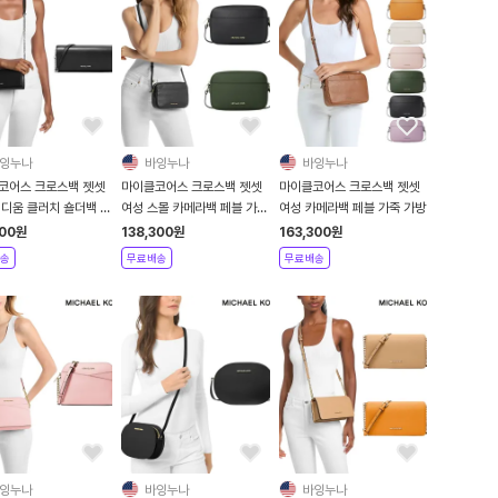
잉누나
바잉누나
바잉누나
코어스 크로스백 젯셋
마이클코어스 크로스백 젯셋
마이클코어스 크로스백 젯셋
미디움 클러치 숄더백 가
여성 스몰 카메라백 페블 가죽
여성 카메라백 페블 가죽 가방
방
크로스바디 가방
300
원
138,300
원
163,300
원
송
무료배송
무료배송
잉누나
바잉누나
바잉누나