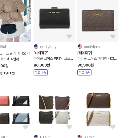
라샵
onstyleny
onstyleny
[해외직구]
[해외직구]
코어스 밀라 미디움 메
마이클 코어스 미디엄 크로스
마이클 코어스 미디엄 시그니
크로스백 4컬러
그레인 가죽 지갑 블랙
처 로고 지갑 브라운
80,900
원
80,900
원
900
원
무료배송
무료배송
 15,000원
TNC
BTNC
BTNC