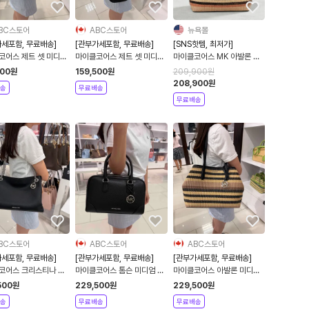
BC스토어
ABC스토어
뉴욕몰
가세포함, 무료배송]
[관부가세포함, 무료배송]
[SNS핫템, 최저가]
코어스 제트 셋 미디엄
마이클코어스 제트 셋 미디엄
마이클코어스 MK 아발론 미
스바디 백 에어팟 프
레더 크로스바디 백
디엄 스트라이프 라탄백
500
원
159,500
원
209,900
원
이스 세트
208,900
원
송
무료배송
무료배송
BC스토어
ABC스토어
ABC스토어
가세포함, 무료배송]
[관부가세포함, 무료배송]
[관부가세포함, 무료배송]
코어스 크리스티나 미
마이클코어스 톰슨 미디엄 사
마이클코어스 아발론 미디엄
블 레더 메신저 백
첼백 Michael Kors
스트라이프 우븐 토트백 라탄
500
원
229,500
원
229,500
원
Thompson Medium
백
송
무료배송
무료배송