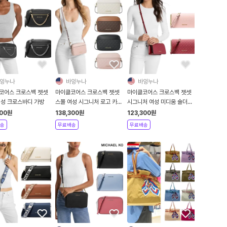
잉누나
바잉누나
바잉누나
코어스 크로스백 젯셋
마이클코어스 크로스백 젯셋
마이클코어스 크로스백 젯셋
여성 크로스바디 가방
스몰 여성 시그니처 로고 카메
시그니처 여성 미디움 숄더백
라백 크로스바디 가방
로고 가방
300
원
138,300
원
123,300
원
송
무료배송
무료배송