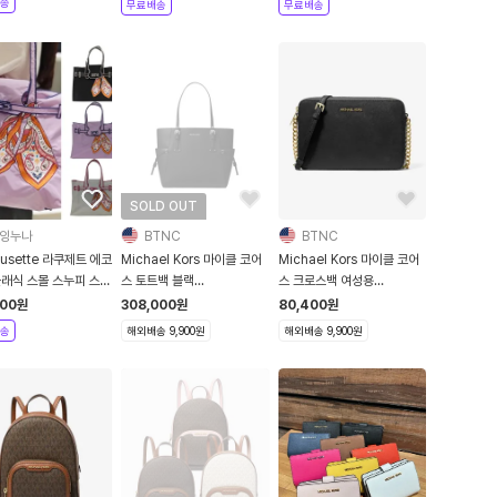
송
무료배송
무료배송
SOLD OUT
잉누나
BTNC
BTNC
ousette 라쿠제트 에코
Michael Kors 마이클 코어
Michael Kors 마이클 코어
클래식 스몰 스누피 스카
스 토트백 블랙
스 크로스백 여성용
환경 나일론 토트백 가방
30F8SV6T4L
35T8GTTC9L
300
원
308,000
원
80,400
원
송
해외배송 9,900원
해외배송 9,900원