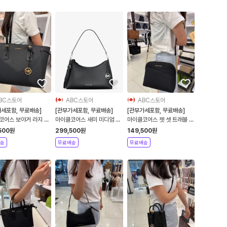
Pebbled Leather
Satchel
BC스토어
ABC스토어
ABC스토어
가세포함, 무료배송]
[관부가세포함, 무료배송]
[관부가세포함, 무료배송]
코어스 보야거 라지 사
마이클코어스 새미 미디엄 페
마이클코어스 젯 셋 트래블 미
 토트백
블레더 컨버터블 숄더백
디엄 돔 크로스바디백 크로스
500
원
299,500
원
149,500
원
백
송
무료배송
무료배송