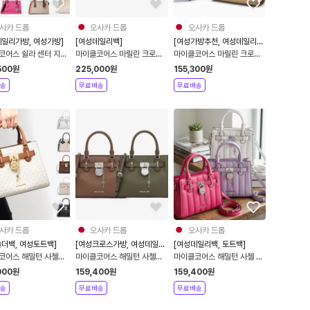
사카 드롭
오사카 드롭
오사카 드롭
데일리가방, 여성가방]
[여성데일리백]
[여성가방추천, 여성데일리
백]
코어스 쉴라 센터 지퍼
마이클코어스 마릴린 크로스
마이클코어스 마릴린 크로스
 스몰 여성 토트백 겸
바디 레더 스몰 일본 단독 발
바디 레더 스몰 여성 소가죽
500
원
225,000
원
155,300
원
 MK 명품 데일리 가방
매 여성 소가죽 크로스백 겸
크로스백 겸 토트백
송
무료배송
무료배송
토트백
사카 드롭
오사카 드롭
오사카 드롭
숄더백, 여성토트백]
[여성크로스가방, 여성데일리
[여성데일리백, 토트백]
백]
코어스 해밀턴 사첼백
마이클코어스 해밀턴 사첼백
마이클코어스 해밀턴 사첼 스
MK 시그니처 여성 토트
스몰 여성 토트백 겸 숄더백
몰 토트백 겸 숄더백 여성 데
000
원
159,400
원
159,400
원
숄더백 데일리 가방
데일리 크로스 가방
일리 크로스백 가방
송
무료배송
무료배송