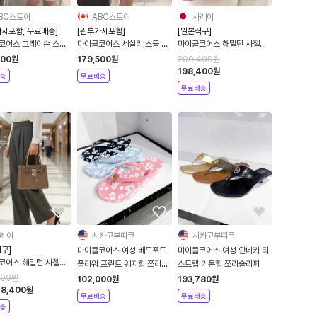
BC스토어
ABC스토어
사레이
가세포함, 무료배송]
[관부가세포함]
[일본직구]
코어스 그레이슨 스몰
마이클코어스 세실리 스몰 숄
마이클코어스 해밀턴 사첼백
더 더플 크로스바디백
더백
스몰 여성 소가죽 토트백 MK
500
원
179,500
원
200,400
원
백
핸드백 카멜 멀티
198,400
원
송
무료배송
무료배송
레이
시카고부띠크
시카고부띠크
구]
마이클코어스 여성 베드포드
마이클코어스 여성 안네카 티
코어스 해밀턴 사첼백
플라워 프린트 웨지힐 쪼리슬
스트랩 키튼힐 쪼리슬리퍼
여성 소가죽 토트백 MK
리퍼
400
원
102,000
원
193,780
원
 브라운 드리프트 우드
48,400
원
무료배송
무료배송
송