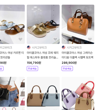
카고부띠크
시카고부띠크
시카고부띠크
코어스 여성 카르멘 티
마이클코어스 여성 조에 웨지
마이클코어스 여성 그레이슨
 쪼리샌들
힐 에스파듀 플랫폼 쪼리슬리
미디움 더플백 사첼백 토트백
퍼
790
원
156,790
원
286,900
원
송
무료배송
무료배송