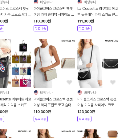
잉누나
바잉누나
바잉누나
코어스 크로스백 젯셋
마이클코어스 크로스백 젯셋
La Cousette 라쿠제트 에코
라지 가죽 크로스바디 가
여성 라지 숄더백 사피아노 가
백 뉴클래식 라지 스카프 친환
죽 가방
경 나일론 토트백 쇼퍼백
300
원
110,300
원
111,300
원
송
무료배송
무료배송
잉누나
바잉누나
바잉누나
ousette 라쿠제트 에코
마이클코어스 크로스백 젯셋
마이클코어스 크로스백 젯셋
클래식 미디움 스카프 친
여성 라지 프린트 로고 숄더백
여성 미디움 사피아노 크로스
나일론 토트백 가방
가방
바디 가죽 가방
300
원
110,300
원
123,300
원
송
무료배송
무료배송