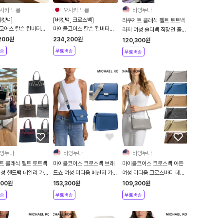
사카 드롭
오사카 드롭
바잉누나
버킷백]
[버킷백, 크로스백]
라쿠제트 클래식 펠트 토트백
코어스 칼슨 컨버터블
마이클코어스 칼슨 컨버터블
라지 여성 숄더백 직장인 출근
 크로스바디 스몰 레더
버킷백 MK 로고 시그니처 크
정장 데일리 수납 가방
200
원
234,200
원
120,300
원
 크로스백 숄더백
로스바디 스몰 크로스백 숄더
송
무료배송
무료배송
백
잉누나
바잉누나
바잉누나
트 클래식 펠트 토트백
마이클코어스 크로스백 브래
마이클코어스 크로스백 아든
여성 핸드백 데일리 가벼
드쇼 여성 미디움 메신저 가죽
여성 미디움 크로스바디 데일
장 포인트 가방
가방
리 가방
700
원
153,300
원
109,300
원
송
무료배송
무료배송