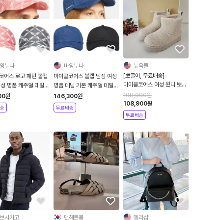
잉누나
바잉누나
뉴욕몰
[뽀글이, 무료배송]
코어스 로고 패턴 볼캡
마이클코어스 볼캡 남성 여성
마이클코어스 여성 윈니 뽀글
여성 명품 캐주얼 데일리
명품 데님 기본 캐주얼 데일리
이 셰르파 부츠
자 캡모자
야구모자 캡모자
109,900
원
00
원
146,300
원
108,900
원
송
무료배송
무료배송
브시카고
맨해튼몰
엘라샵