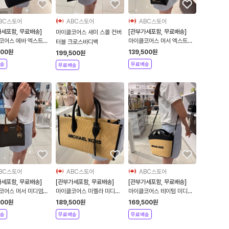
BC스토어
ABC스토어
ABC스토어
가세포함, 무료배송]
[관부가세포함, 무료배송]
마이클코어스 새미 스몰 컨버
코어스 에바 엑스트라
마이클코어스 머서 엑스트라
터블 크로스바디백
컨버터블 토트백
스몰 토트백 크로스바디백
500
원
139,500
원
199,500
원
송
무료배송
무료배송
BC스토어
ABC스토어
ABC스토어
가세포함, 무료배송]
[관부가세포함, 무료배송]
[관부가세포함, 무료배송]
코어스 머서 미디엄로
마이클코어스 미렐라 미디엄
마이클코어스 테이텀 미디엄
더 아코디언 크로스바디
사첼백 토트백 크로스바디백
우븐 컨버터블 크로스바디백
500
원
189,500
원
169,500
원
크로스백
라탄
송
무료배송
무료배송