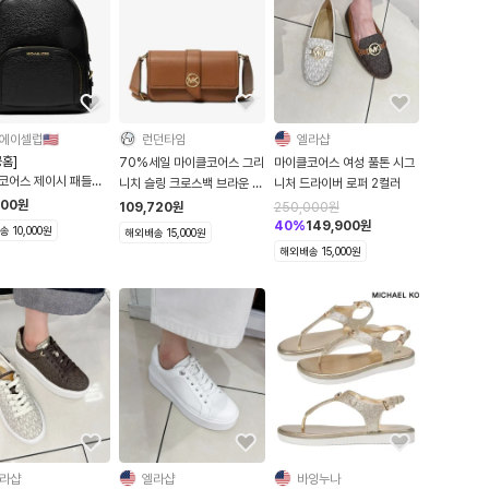
에이셀럽🇺🇸
런던타임
엘라샵
홈]
70%세일 마이클코어스 그리
마이클코어스 여성 풀톤 시그
코어스 제이시 패들가
니치 슬링 크로스백 브라운 사
니처 드라이버 로퍼 2컬러
움 백팩 여성 가죽 가
피아노 레더 엑스트라 스몰
500
원
109,720
원
250,000
원
40
%
149,900
원
 10,000원
해외배송 15,000원
해외배송 15,000원
라샵
엘라샵
바잉누나