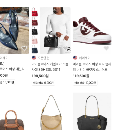
이제이
오픈앤런
제이제이
일]
마이클코어스 에밀리아 스몰
마이클 코어스 여성 저티 글리
코어스 여성 데일리 노
사첼 35H3SU5S1T
터 버건디 플렛폼 스니커즈
인티드 토 슬링백 펌프스
500
원
199,500
원
119,500
원
 10,000원
해외배송 9,900원
해외배송 10,000원