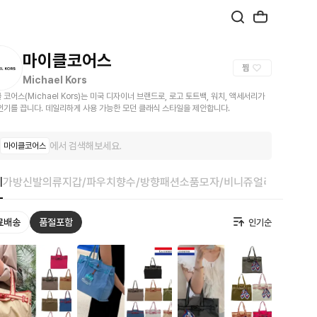
마이클코어스
찜
Michael Kors
 코어스(Michael Kors)는 미국 디자이너 브랜드로, 로고 토트백, 워치, 액세서리가
인기를 끕니다. 데일리하게 사용 가능한 모던 클래식 스타일을 제안합니다.
에서 검색해보세요.
마이클코어스
체
가방
신발
의류
지갑/파우치
향수/방향
패션소품
모자/비니
쥬얼리
료배송
품절포함