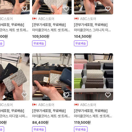
BC스토어
ABC스토어
ABC스토어
가세포함, 무료배송]
[관부가세포함, 무료배송]
[관부가세포함, 무료배송]
코어스 제트 셋 트래블
마이클코어스 제트 셋 트래블
마이클코어스 그리니치 미디
스마트폰 월렛
라지 시그니처 로고 컨티넨탈
엄 시그니처 로고 트라이폴드
500
원
109,500
원
104,500
원
리스트렛
지갑
송
무료배송
무료배송
BC스토어
ABC스토어
ABC스토어
가세포함, 무료배송]
[관부가세포함, 무료배송]
[관부가세포함, 무료배송]
코어스 미디엄 사피아
마이클코어스 제트 셋 트래블
마이클코어스 제트 셋 트래블
 지갑
미디엄 로고 지퍼 카드 케이스
시그니처 로고 트라이폴드 지
00
원
84,400
원
119,500
원
갑
송
무료배송
무료배송