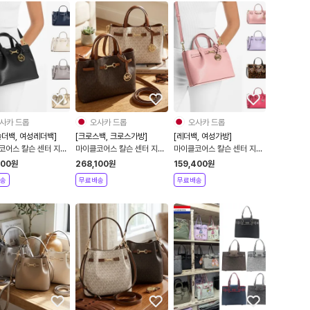
사카 드롭
오사카 드롭
오사카 드롭
숄더백, 여성레더백]
[크로스백, 크로스가방]
[레더백, 여성가방]
코어스 칼슨 센터 지퍼
마이클코어스 칼슨 센터 지퍼
마이클코어스 칼슨 센터 지퍼
몰 레더 토트백 겸 숄
사첼 스몰 MK 로고 토트백 겸
사첼 스몰 소가죽 레더 토트백
100
원
268,100
원
159,400
원
소가죽 데일리 크로스 가
숄더백 데일리 크로스 가방
겸 숄더백 데일리 크로스 가방
송
무료배송
무료배송