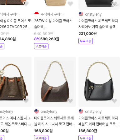
식회사 구하다
주식회사 구하다
onstyleny
 여성 마이클 코어스 토
26FW 여성 마이클 코어스
마이클코어스 제트세트 라지
2S6GTVC0B 252
숄더백
사피아노 가죽 숄더백 블랙
ACORN
30T6AUEM8S156
500
원
640,500
원
231,000
원
Beige
94,860
원
8
%
589,260
원
무료배송
송
무료배송
nstyleny
onstyleny
onstyleny
코어스 미나 스몰 시그
마이클코어스 제트세트 트래
마이클코어스 제트세트 라지
로고 체인 크로스바디 백
블 라지 시그니처 로고 컨버터
페블드 레더 컨버터블 크로스
블 크로스바디 백 브라운
바디 백 블랙
700
원
166,800
원
166,800
원
송
무료배송
무료배송