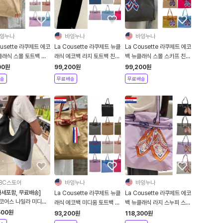
잉누나
바잉누나
바잉누나
ousette 라쿠제트 에코
La Cousette 라쿠제트 뉴클
La Cousette 라쿠제트 에코
클래식 스몰 토트백 친
래식 에코백 라지 토트백 친환
백 뉴클래식 스몰 스카프 친환
나일론 가벼운 숄더백
경 나일론 쇼퍼백
경 나일론 토트백 가방
00
원
99,200
원
99,200
원
송
무료배송
무료배송
BC스토어
바잉누나
바잉누나
가세포함, 무료배송]
La Cousette 라쿠제트 뉴클
La Cousette 라쿠제트 에코
코어스 나일라 미디엄
래식 에코백 미디움 토트백 친
백 뉴클래식 라지 스누피 스카
숄더백
환경 나일론 숄더백
프 친환경 나일론 토트백 가방
500
원
93,200
원
118,300
원