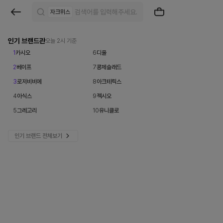
브
자크뮈스
랜
드
인기 브랜드관
오늘 2시 기준
1
카시오
6
디올
검
2
베이프
7
콩제슬래드
색
3
로저비비에
8
아크테릭스
|
4
아식스
9
젝시오
크
5
그레고리
10
유니클로
로
인기 브랜드 전체보기
켓