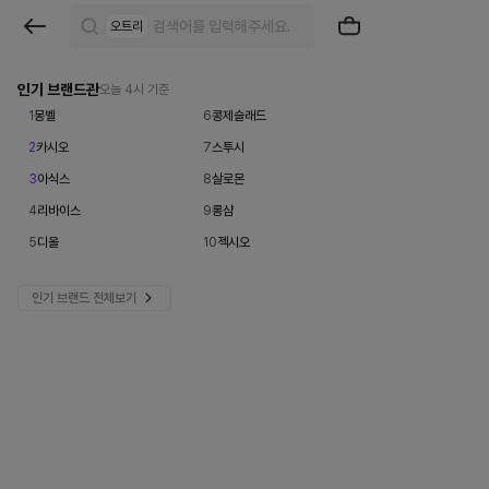
브
오트리
랜
드
인기 브랜드관
오늘 4시 기준
1
몽벨
6
콩제슬래드
검
2
카시오
7
스투시
색
3
아식스
8
살로몬
|
4
리바이스
9
롱샴
크
5
디올
10
젝시오
로
인기 브랜드 전체보기
켓