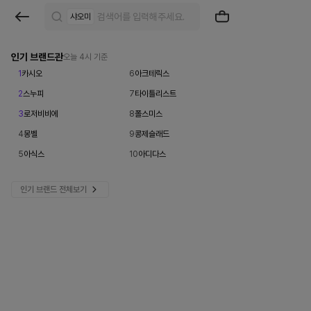
브
샤오미
랜
드
인기 브랜드관
오늘 4시 기준
1
카시오
6
아크테릭스
검
2
스누피
7
타이틀리스트
색
3
로저비비에
8
폴스미스
|
4
몽벨
9
콩제슬래드
크
5
아식스
10
아디다스
로
인기 브랜드 전체보기
켓