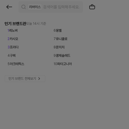
브
리바이스
랜
드
인기 브랜드관
오늘 14시 기준
1
레노버
6
몽벨
검
2
카시오
7
유니클로
색
3
프라다
8
몬치치
|
4
구찌
9
콩제슬래드
크
5
아크테릭스
10
파타고니아
로
인기 브랜드 전체보기
켓