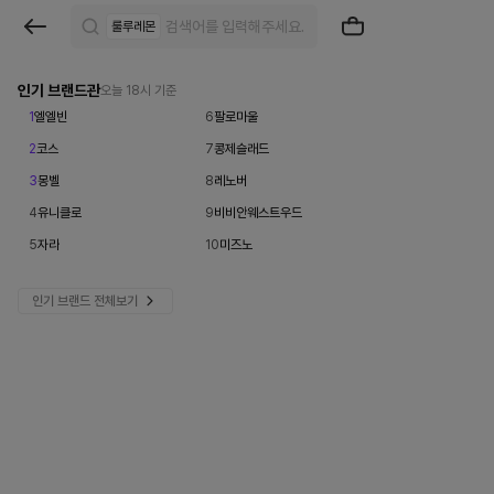
브
룰루레몬
랜
드
인기 브랜드관
오늘 18시 기준
1
엘엘빈
6
팔로마울
검
2
코스
7
콩제슬래드
색
3
몽벨
8
레노버
|
4
유니클로
9
비비안웨스트우드
크
5
자라
10
미즈노
로
인기 브랜드 전체보기
켓