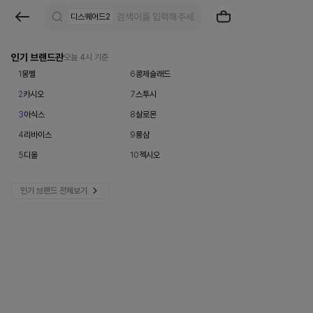
브
디스퀘어드2
랜
드
인기 브랜드관
오늘 4시 기준
1
몽벨
6
콩제슬래드
검
2
카시오
7
스투시
색
3
아식스
8
살로몬
|
4
리바이스
9
롱샴
크
5
디올
10
젝시오
로
인기 브랜드 전체보기
켓