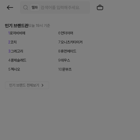
브
텔파
랜
드
인기 브랜드관
오늘 19시 기준
1
로저비비에
6
언더아머
검
2
코치
7
오니츠카타이거
색
3
그레고리
8
휴먼메이드
|
4
콩제슬래드
9
데우스
크
5
젝시오
10
문부츠
로
인기 브랜드 전체보기
켓