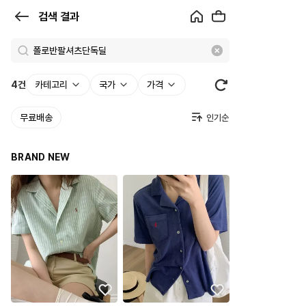
검
검색 결과
색
결
과
4
건
카테고리
국가
가격
|
무료배송
크
로
BRAND NEW
켓