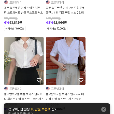
프롬엘에이
프롬엘에이
폴로 랄프로렌 여성 보이즈 캠프 그
폴로 랄프로렌 여성 보이즈 원포켓
린 스트라이프 반팔 옥스포드 셔츠
프렌치테리 캠프 반팔 셔츠 2컬러
99,800
원
179,000
원
6
%
93,812
원
48
%
92,966
원
해외배송 10,000원
해외배송 10,000원
프롬엘에이
프롬엘에이
폴로랄프로렌 여성 보이즈 멀티포
폴로랄프로렌 보이즈 멀티포니 베
니 화이트 반팔 옥스포드 코튼 셔츠
이직 반팔 옥스포드 셔츠 2컬러
89,000
원
86,000
원
6
%
83,660
원
6
%
80,840
원
첫 구매, 앱 전용
10만원 쿠폰팩
받기
로그인 후 확인하기