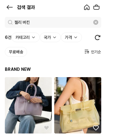
검
검색 결과
색
결
과
6
건
카테고리
국가
가격
|
무료배송
크
로
BRAND NEW
켓