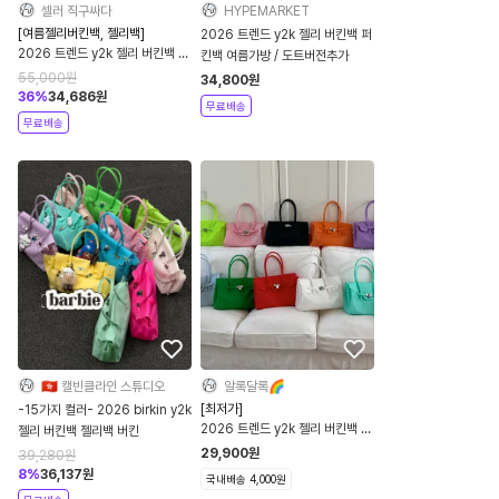
셀러 직구싸다
HYPEMARKET
[여름젤리버킨백, 젤리백]
2026 트렌드 y2k 젤리 버킨백 퍼
2026 트렌드 y2k 젤리 버킨백 퍼
킨백 여름가방 / 도트버전추가
킨백
55,000
원
34,800
원
36
%
34,686
원
무료배송
무료배송
🇭🇰 캘빈클라인 스튜디오
알록달록🌈
[최저가]
-15가지 컬러- 2026 birkin y2k
2026 트렌드 y2k 젤리 버킨백 퍼
젤리 버킨백 젤리백 버킨
킨백 불투명
29,900
원
39,280
원
8
%
36,137
원
국내배송 4,000원