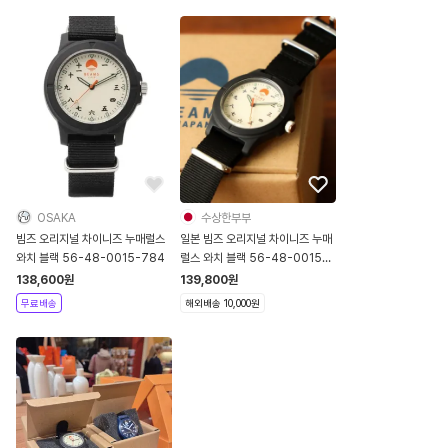
OSAKA
수상한부부
빔즈 오리지널 차이니즈 누매럴스
일본 빔즈 오리지널 차이니즈 누매
와치 블랙 56-48-0015-784
럴스 와치 블랙 56-48-0015-
784 네이비
138,600
원
139,800
원
무료배송
해외배송 10,000원