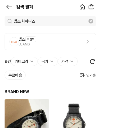
검
검색 결과
색
결
과
빔즈
브랜드
|
BEAMS
크
로
9
건
카테고리
국가
가격
켓
무료배송
BRAND NEW