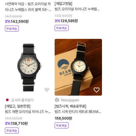
[재입고핫딜]
사전예약 마감 - 빔즈 오리지널 차
빔즈 오리지널 차이니즈 누매럴스
이니즈 누매럴스 와치 블랙 56-
와치 블랙 네이비 시계 56-48-
48-0015-784
130,500
원
147,000
원
0015-784
3
%
126,585
원
3
%
142,590
원
무료배송
무료배송
오사카 즐겨찾기
Nousjapan
[재입고, 일본한정]
[빔즈시계, 배송료무료]
빔즈 재팬 오리지널 차이니즈 누매
빔즈 시계 빈티지 레트로 BEAMS
럴스 와치 시계 블랙
한정판 재팬 오리지널 차이니즈
143,000
원
156,500
원
3
%
138,710
원
무료배송
무료배송