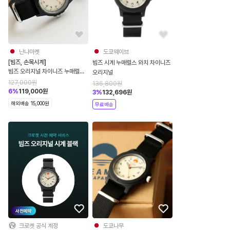
난나마켓
도쿄웨이브
[빔즈, 손목시계]
빔즈 시계 누매럴스 와치 차이니즈
빔즈 오리지널 차이니즈 누매럴스
오리지널
시계 2컬러 블랙 네이비 56-48-
127,000
원
136,800
원
0015-784
6
%
119,000
원
3
%
132,696
원
해외배송 15,000원
무료배송
사전예약
크로켓 공식 계정
도쿄나무