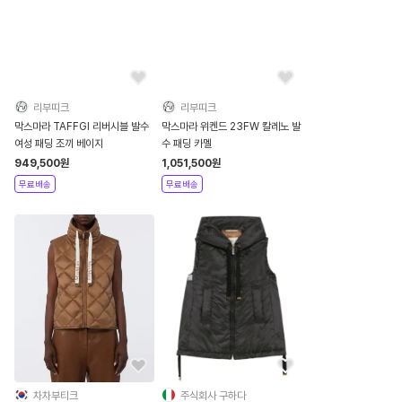
리부띠크
리부띠크
막스마라 TAFFGI 리버시블 발수
막스마라 위켄드 23FW 칼레노 발
여성 패딩 조끼 베이지
수 패딩 카멜
949,500
원
1,051,500
원
무료배송
무료배송
차차부티크
주식회사 구하다