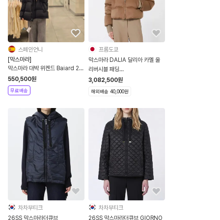
스페인언니
프롬도쿄
[막스마라]
막스마라 DALIA 달리아 카멜 울
막스마라 대박 위켄드 Baiard 2
리버시블 패딩
in 1 패딩 블랙 조끼로 활용가능
9486145506042
550,500
원
3,082,500
원
무료배송
해외배송 40,000원
차차부티크
차차부티크
26SS 막스마라더큐브
26SS 막스마라더큐브 GIORNO