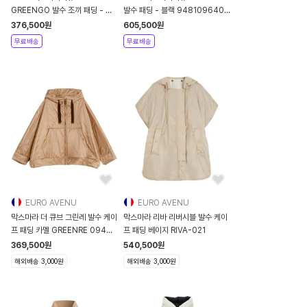
GREENGO 발수 조끼 패딩 - 미
발수 패딩 - 블랙 9481096406
드나잇 블루 9291046406
009
376,500
원
605,500
원
008
무료배송
무료배송
EURO AVENU
EURO AVENU
막스마라 더 큐브 그린레 발수 케이
막스마라 리바 리버시블 발수 케이
프 패딩 카멜 GREENRE 094
프 패딩 베이지 RIVA-021
GRE
369,500
원
540,500
원
해외배송 3,000원
해외배송 3,000원