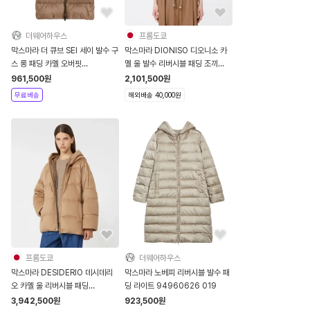
더웨어하우스
프롬도쿄
막스마라 더 큐브 SEI 세이 발수 구
막스마라 DIONISO 디오니소 카
스 롱 패딩 카멜 오버핏
멜 울 발수 리버시블 패딩 조끼
29496085 072
9296055506042
961,500
원
2,101,500
원
무료배송
해외배송 40,000원
프롬도쿄
더웨어하우스
막스마라 DESIDERIO 데시데리
막스마라 노베피 리버시블 발수 패
오 카멜 울 리버시블 패딩
딩 라이트 94960626 019
9486035506001
3,942,500
원
923,500
원