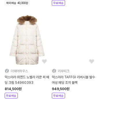
해외배송 40,000원
무료배송
더웨어하우스
리부띠크
막스마라 위캔드 노벨라 라쿤 퍼 패
막스마라 TAFFGI 리버시블 발수
딩 크림 54960393
여성 패딩 조끼 블랙
814,500
원
949,500
원
무료배송
무료배송