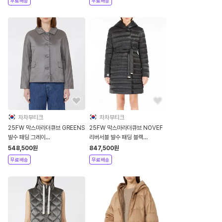
무료배송
무료배송
차차부티크
차차부티크
25FW 막스마라더큐브 GREENS
25FW 막스마라더큐브 NOVEF
발수 패딩 그레이
리버서블 발수 패딩 블랙
9486055406 024
9496055506 003
548,500
원
847,500
원
무료배송
무료배송