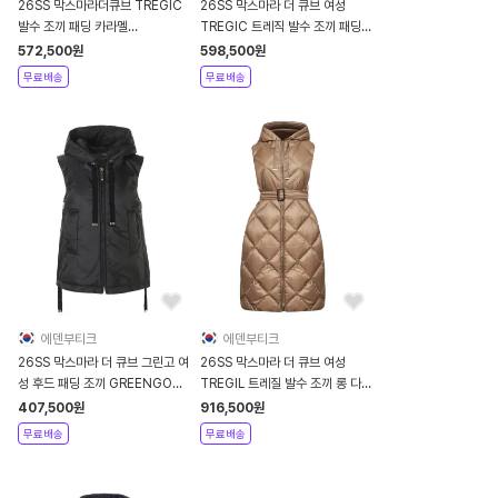
26SS 막스마라더큐브 TREGIC
26SS 막스마라 더 큐브 여성
발수 조끼 패딩 카라멜
TREGIC 트레직 발수 조끼 패딩
9296014506 051
브라운 TREGIC 085
572,500
원
598,500
원
무료배송
무료배송
에덴부티크
에덴부티크
26SS 막스마라 더 큐브 그린고 여
26SS 막스마라 더 큐브 여성
성 후드 패딩 조끼 GREENGO
TREGIL 트레질 발수 조끼 롱 다운
009
패딩 자켓 카멜 TREGIL 040
407,500
원
916,500
원
무료배송
무료배송