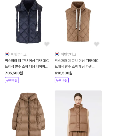
에덴부티크
에덴부티크
막스마라 더 큐브 여성 TREGIC
막스마라 더 큐브 여성 TREGIC
트레직 발수 조끼 패딩 네이비
트레직 발수 조끼 패딩 카멜
TREGIC 095
TREGIC 040
705,500
원
616,500
원
무료배송
무료배송