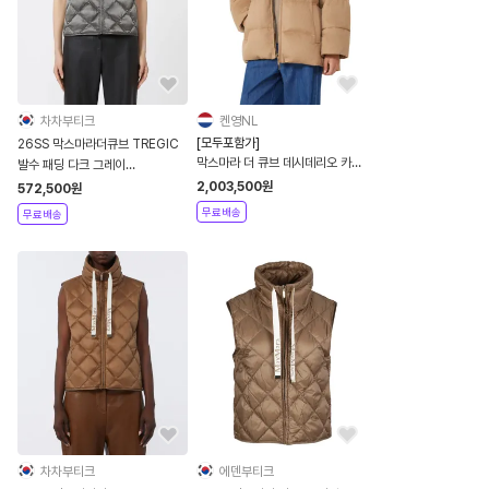
차차부티크
켄영NL
[모두포함가]
26SS 막스마라더큐브 TREGIC
막스마라 더 큐브 데시데리오 카멜
발수 패딩 다크 그레이
리버시블 패딩
9296014506 089
2,003,500
원
572,500
원
9486035506001
무료배송
무료배송
차차부티크
에덴부티크