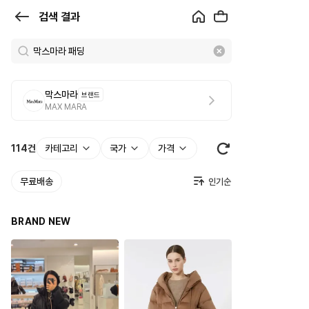
검
검색 결과
색
결
과
막스마라
브랜드
|
MAX MARA
크
로
114
건
카테고리
국가
가격
켓
무료배송
BRAND NEW