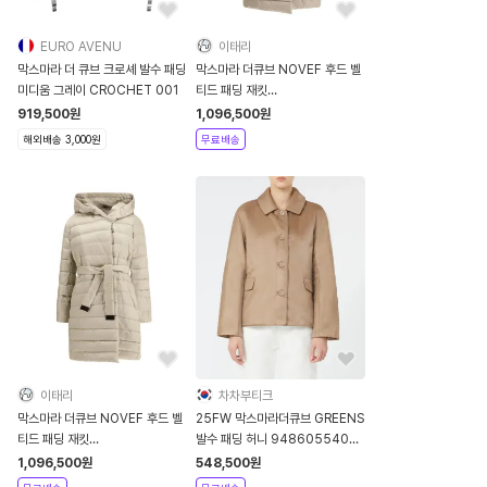
EURO AVENU
이태리
막스마라 더 큐브 크로셰 발수 패딩
막스마라 더큐브 NOVEF 후드 벨
미디움 그레이 CROCHET 001
티드 패딩 재킷
2529496055600 019
919,500
원
1,096,500
원
해외배송 3,000원
무료배송
이태리
차차부티크
막스마라 더큐브 NOVEF 후드 벨
25FW 막스마라더큐브 GREENS
티드 패딩 재킷
발수 패딩 허니 9486055406
2529496055600 009
023
1,096,500
원
548,500
원