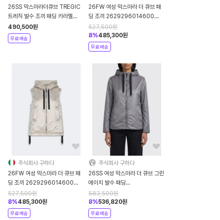
26SS 막스마라더큐브 TREGIC
26FW 여성 막스마라 더 큐브 패
트레직 발수 조끼 패딩 카라멜
딩 조끼 2629296014600
9296014506 051
009 BLACK
490,500
원
527,500
원
8
%
485,300
원
무료배송
무료배송
주식회사 구하다
주식회사 구하다
26FW 여성 막스마라 더 큐브 패
26SS 여성 막스마라 더 큐브 그린
딩 조끼 2629296014600
에이치 발수 패딩
090 NUDE NEUTRALS
2619481044600 024
527,500
원
583,500
원
Brown
8
%
485,300
원
8
%
536,820
원
무료배송
무료배송