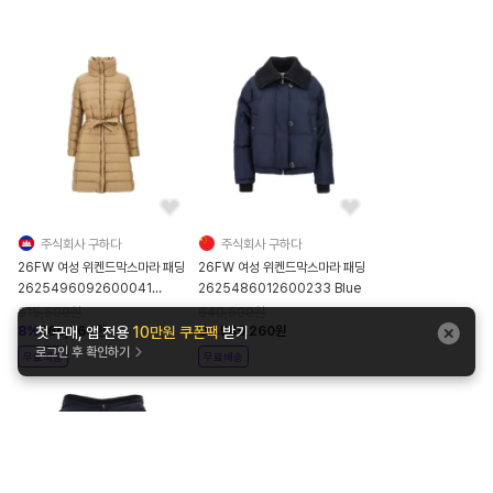
주식회사 구하다
주식회사 구하다
26FW 여성 위켄드막스마라 패딩
26FW 여성 위켄드막스마라 패딩
2625496092600041
2625486012600233 Blue
Beige
615,500
원
640,500
원
8
%
566,260
원
8
%
589,260
원
첫 구매, 앱 전용
10만원 쿠폰팩
받기
로그인 후 확인하기
무료배송
무료배송