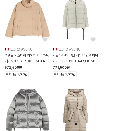
EURO AVENU
EURO AVENU
위켄드 막스마라 카이저 발수 패딩
막스마라 더 큐브 세이캅 양면 패딩
베이지 KAISER 001 KAISER-
아이스 SEICAP 044 SEICAP-
001
044
572,500
원
771,500
원
해외배송 3,000원
해외배송 3,000원