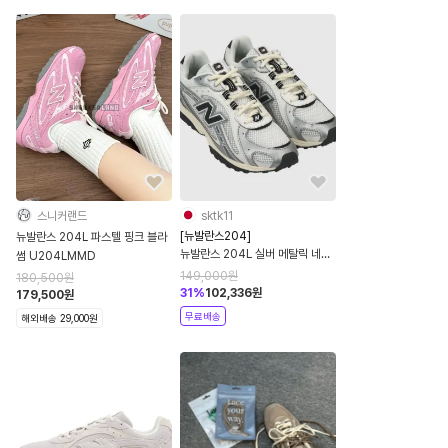
스니커랜드
sktk11
[뉴발란스204]
뉴발란스 204L 파스텔 핑크 블라
뉴발란스 204L 실버 메탈릭 네이
썸 U204LMMD
비 U204LSWD
149,000
원
180,500
원
31
%
102,336
원
179,500
원
무료배송
해외배송 29,000원