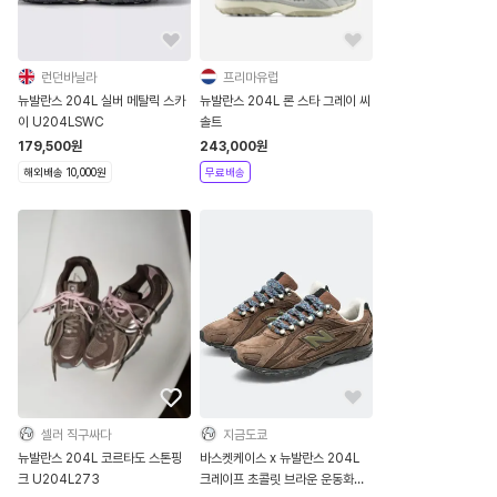
런던바닐라
프리마유럽
뉴발란스 204L 실버 메탈릭 스카
뉴발란스 204L 론 스타 그레이 씨
이 U204LSWC
솔트
179,500
원
243,000
원
해외배송 10,000원
무료배송
셀러 직구싸다
지금도쿄
뉴발란스 204L 코르타도 스톤핑
바스켓케이스 x 뉴발란스 204L
크 U204L273
크레이프 초콜릿 브라운 운동화