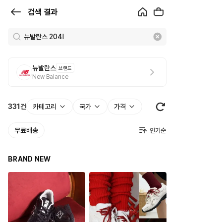
검
검색 결과
색
결
과
뉴발란스
브랜드
|
New Balance
크
로
331
건
카테고리
국가
가격
켓
무료배송
BRAND NEW