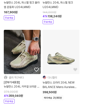
뉴발란스 204L 파스텔 핑크 블라
뉴발란스 204L 파스텔 핑크
썸 운동화 U204LMMD
U204LMMD
167,900
원
144,000
원
4
%
138,240
원
무료배송
무료배송
셀러 직구싸다
다니캘리
[관부가세포함]
뉴발란스 오라리 204L NEW
뉴발란스 204L 카우걸 브라운 화
BALANCE Mens Auralee
이트 U204L8JF
204L
374,000
원
398,500
원
4
%
359,040
원
해외배송 29,900원
무료배송