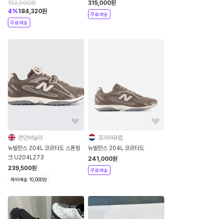
U204LBC1
192,000
원
315,000
원
4
%
184,320
원
무료배송
무료배송
런던바닐라
프리마유럽
뉴발란스 204L 코르타도 스톤핑
뉴발란스 204L 코르타도
크 U204L273
241,000
원
239,500
원
무료배송
해외배송 10,000원