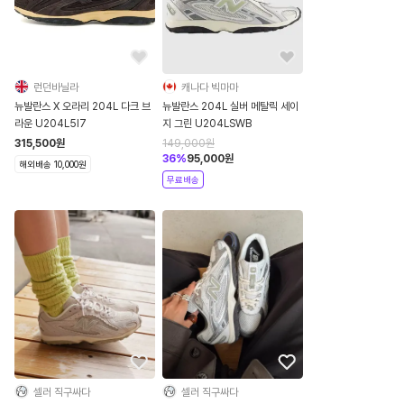
런던바닐라
캐나다 빅마마
뉴발란스 X 오라리 204L 다크 브
뉴발란스 204L 실버 메탈릭 세이
라운 U204L5I7
지 그린 U204LSWB
315,500
원
149,000
원
36
%
95,000
원
해외배송 10,000원
무료배송
셀러 직구싸다
셀러 직구싸다