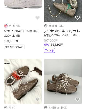
런던바닐라
셀러 직구싸다
[2+1정품컬러신발끈포함, 무배특
뉴발란스 204L 펄 그레이 매터
가]
뉴발란스 204L 스웨이드 브라운
U204LMMB
U204LMMA
197,000
원
163,500
원
4
%
189,120
원
해외배송 10,000원
무료배송
주데이
라이크 스니커즈