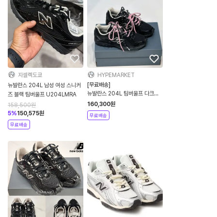
지셀렉도쿄
HYPEMARKET
[무료배송]
뉴발란스 204L 남성 여성 스니커
뉴발란스 204L 팀버울프 다크니
즈 블랙 팀버울프 U204LMRA
스 블랙 U204LMRA 컬러 신발끈
160,300
원
158,500
원
신꾸 이벤트
5
%
150,575
원
무료배송
무료배송