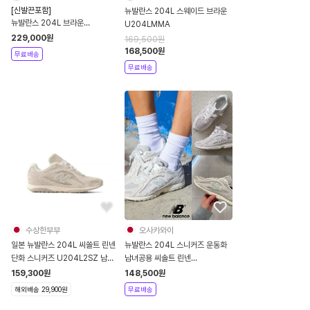
[신발끈포함]
뉴발란스 204L 스웨이드 브라운
뉴발란스 204L 브라운
U204LMMA
U204LMMA 204
229,000
원
169,500
원
168,500
원
무료배송
무료배송
수상한부부
오사카와이
일본 뉴발란스 204L 씨쏠트 린넨
뉴발란스 204L 스니커즈 운동화
단화 스니커즈 U204L2SZ 남녀
남녀공용 씨솔트 린넨
공용 운동화
U204L2SZ
159,300
원
148,500
원
해외배송 29,900원
무료배송