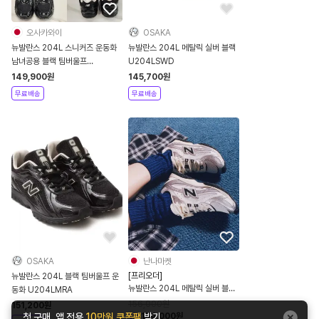
오사카와이
OSAKA
뉴발란스 204L 스니커즈 운동화
뉴발란스 204L 메탈릭 실버 블랙
남녀공용 블랙 팀버울프
U204LSWD
U204LMRA
149,900
원
145,700
원
무료배송
무료배송
OSAKA
난나마켓
[프리오더]
뉴발란스 204L 블랙 팀버울프 운
뉴발란스 204L 메탈릭 실버 블랙
동화 U204LMRA
U204LSWD
156,000
원
151,200
원
1
%
154,000
원
첫 구매, 앱 전용
10만원 쿠폰팩
받기