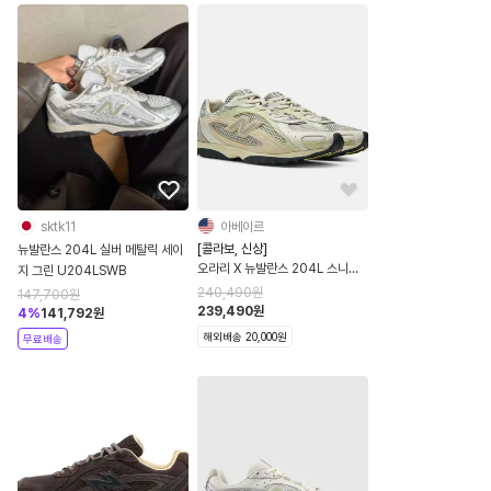
sktk11
아베이르
[콜라보, 신상]
뉴발란스 204L 실버 메탈릭 세이
오라리 X 뉴발란스 204L 스니커
지 그린 U204LSWB
즈 플라자 타우페 화이트 제이드
240,490
원
147,700
원
239,490
원
4
%
141,792
원
해외배송 20,000원
무료배송