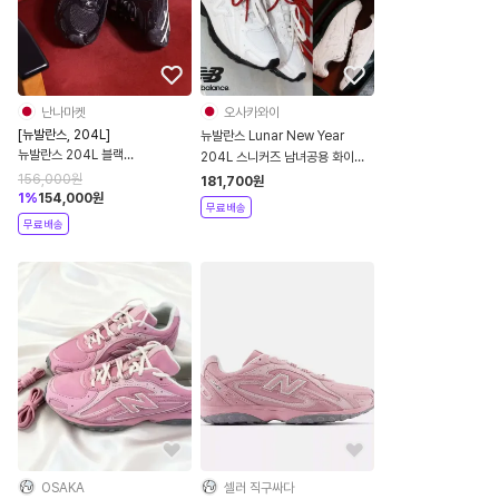
난나마켓
오사카와이
[뉴발란스, 204L]
뉴발란스 Lunar New Year
뉴발란스 204L 블랙
204L 스니커즈 남녀공용 화이트
U204LMRA
U204L8OV
156,000
원
181,700
원
1
%
154,000
원
무료배송
무료배송
OSAKA
셀러 직구싸다