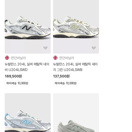
런던바닐라
런던바닐라
뉴발란스 204L 실버 메탈릭 네이
뉴발란스 204L 실버 메탈릭 세이
비 U204LSWD
지 그린 U204LSWB
169,500
원
137,500
원
해외배송 10,000원
해외배송 10,000원