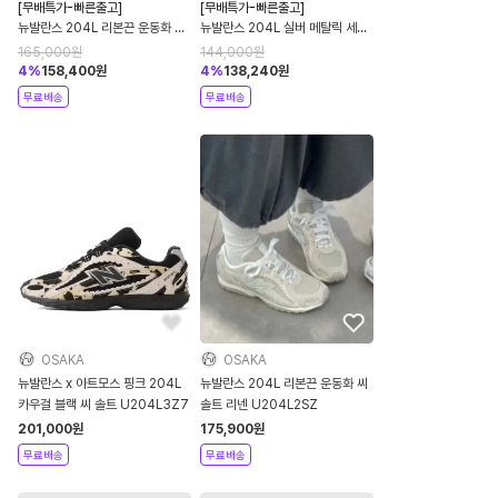
[무배특가-빠른출고]
[무배특가-빠른출고]
뉴발란스 204L 리본끈 운동화 씨
뉴발란스 204L 실버 메탈릭 세이
솔트 리넨 U204L2SZ
지 그린 U204LSWB
165,000
원
144,000
원
4
%
158,400
원
4
%
138,240
원
무료배송
무료배송
OSAKA
OSAKA
뉴발란스 x 아트모스 핑크 204L
뉴발란스 204L 리본끈 운동화 씨
카우걸 블랙 씨 솔트 U204L3Z7
솔트 리넨 U204L2SZ
201,000
원
175,900
원
무료배송
무료배송