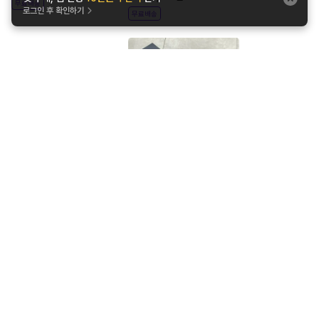
무료배송
로그인 후 확인하기
무료배송
지금도쿄
셀러 직구싸다
[2가지끈+컬러끈, 총3개]
뉴발란스 204L 블랙 팀버울프 운
뉴발란스 204L 베이지 팀버울프
동화 U204LMRA
리넨 U204LMMC 204 정품 컬
196,000
원
193,000
원
러 신발끈 포함
4
%
188,160
원
무료배송
무료배송