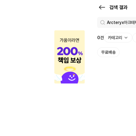
검
검색 결과
색
결
과
0
건
카테고리
|
무료배송
크
로
켓