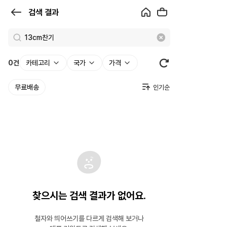
검
검색 결과
색
결
과
0
건
카테고리
국가
가격
|
무료배송
크
로
켓
찾으시는 검색 결과가 없어요.
철자와 띄어쓰기를 다르게 검색해 보거나