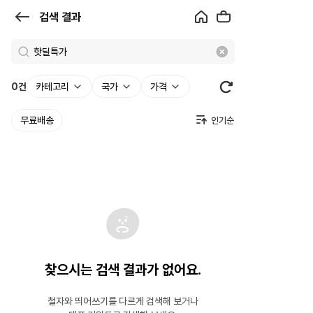
검
검색 결과
색
결
과
0
건
카테고리
국가
가격
|
무료배송
크
로
켓
찾으시는 검색 결과가 없어요.
철자와 띄어쓰기를 다르게 검색해 보거나