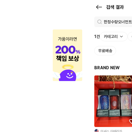
검
검색 결과
색
결
과
1
건
카테고리
|
무료배송
크
로
BRAND NEW
켓
미세스 아메리카