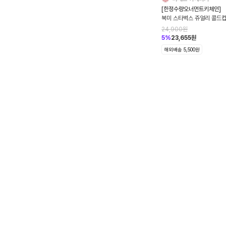
[한정수량오너먼트키체인]
북미 스타벅스 쥬얼리 콜드컵
너먼트 화이트 메를로 아쥬
24,900
원
5
%
23,655
원
해외배송 5,500원