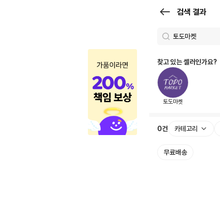
검
검색 결과
색
결
과
찾고 있는 셀러인가요?
|
크
토도마켓
로
켓
0
건
카테고리
무료배송