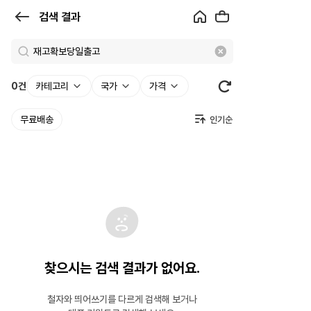
검
검색 결과
색
결
과
0
건
카테고리
국가
가격
|
무료배송
크
로
켓
찾으시는 검색 결과가 없어요.
철자와 띄어쓰기를 다르게 검색해 보거나