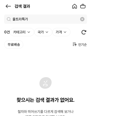
검
검색 결과
색
결
과
0
건
카테고리
국가
가격
|
무료배송
크
로
켓
찾으시는 검색 결과가 없어요.
철자와 띄어쓰기를 다르게 검색해 보거나