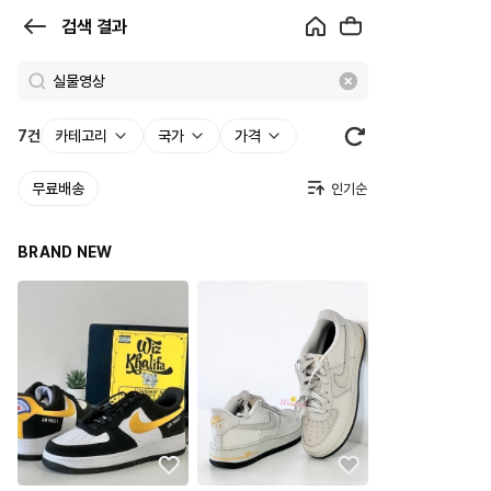
검
검색 결과
색
결
과
7
건
카테고리
국가
가격
|
무료배송
크
로
BRAND NEW
켓