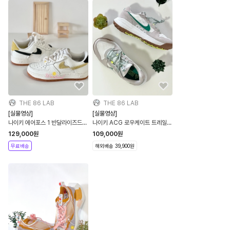
THE 86 LAB
THE 86 LAB
[실물영상]
[실물영상]
나이키 에어포스 1 반달라이즈드
나이키 ACG 로우케이트 트레일화
세일 크롬 옐로우 우먼스
캠핑화 그레이 그린 DM8019-
129,000
원
109,000
원
BV0740
003
무료배송
해외배송 39,900원