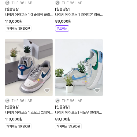
THE 86 LAB
THE 86 LAB
[실물영상]
[실물영상]
나이키 에어포스 1 애슬레틱 클럽
나이키 에어포스 1 라이트본 리플
블랙 다크설퍼 검노 GS 우먼스
렉티브 스카치 GS 키즈 우먼스
119,000
원
89,000
원
DH9597-002
DQ1102
해외배송 39,900원
무료배송
THE 86 LAB
THE 86 LAB
[실물영상]
[실물영상]
나이키 에어포스 1 스모크 그레이
나이키 에어포스1 쉐도우 말라카이
마리나 블루 애슬레틱 클럽 GS 우
트 블루 우먼스 CI0919-004
119,000
원
89,100
원
먼스 DH9597-001
해외배송 39,900원
해외배송 39,900원