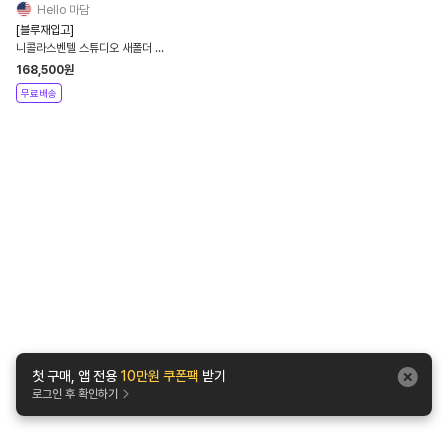
Hello 마담
[블루재입고]
니콜라스벤텔 스튜디오 새폴더 비
건가죽 카드지갑 지갑 Untitled
168,500
원
Folder Wallet
무료배송
첫 구매, 앱 전용
10만원 쿠폰팩
받기
로그인 후 확인하기