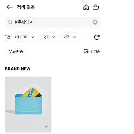
검
검색 결과
색
결
과
1
건
카테고리
국가
가격
|
무료배송
크
로
BRAND NEW
켓