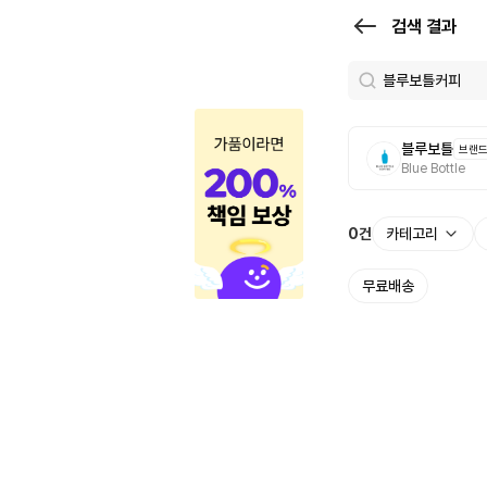
검
검색 결과
색
결
과
블루보틀
브랜
|
Blue Bottle
크
로
0
건
카테고리
켓
무료배송