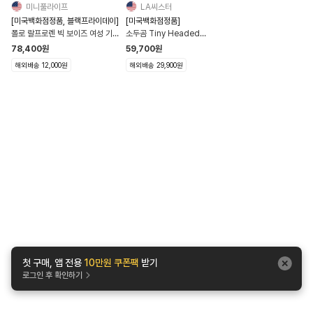
미니풀라이프
LA씨스터
[미국백화점정품, 블랙프라이데이]
[미국백화점정품]
폴로 랄프로렌 빅 보이즈 여성 기모
소두곰 Tiny Headed
후드집업 간절기 장마 에어컨 백화
Kingdom 라지사이즈 캘리포니
78,400
원
59,700
원
점 정품 QR
아 직배송
해외배송 12,000원
해외배송 29,900원
첫 구매, 앱 전용
10만원 쿠폰팩
받기
로그인 후 확인하기