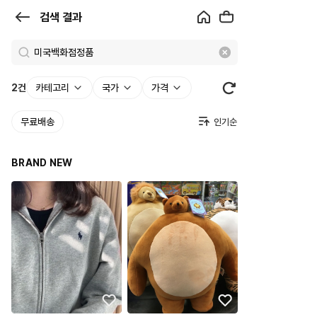
검
검색 결과
색
결
과
2
건
카테고리
국가
가격
|
무료배송
크
로
BRAND NEW
켓