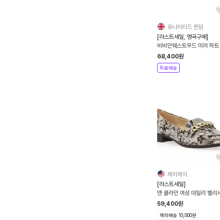
유나이티드 퀸덤
[라스트세일, 영국구매]
비비안웨스트우드 미러 하트
링 리 비건 레더 2컬러
68,400
원
무료배송
제이제이
[라스트세일]
앤 클라인 여성 데일리 벨리
로퍼 (블랙,멀티)
59,400
원
해외배송 10,000원