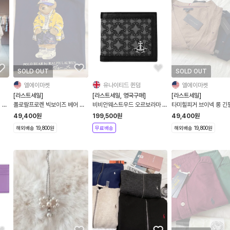
SOLD OUT
SOLD OUT
엘에이마켓
유나이티드 퀸덤
엘에이마켓
[라스트세일]
[라스트세일, 영국구매]
[라스트세일]
 긴
폴로랄프로렌 빅보이즈 베어 반
비비안웨스트우드 오르보라마 바
타미힐피거 브이넥 롱 긴
러
팔 티셔츠
이폴드 지갑
건
49,400
원
199,500
원
49,400
원
해외배송 19,800원
무료배송
해외배송 19,800원