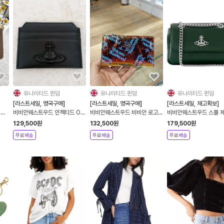
유나이티드 퀸덤
유나이티드 퀸덤
유나이티드 퀸덤
[라스트세일, 영국구매]
[라스트세일, 영국구매]
[라스트세일, 재고확보]
 카
비비안웨스트우드 인젝티드 Orb
비비안웨스트우드 비비안 로고
비비안웨스트우드 스몰 체
슬림 카드 홀더
슬림 플랩 카드홀더 2컬러
그린
129,500
원
132,500
원
179,500
원
무료배송
무료배송
무료배송