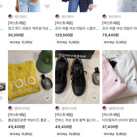
제이제이
제이제이
제이제이
[라스트세일]
[라스트세일]
[라스트세일]
 키
정크 푸드 데일리 캐쥬얼 여성 코
프리 피플 여성 데일리 스텔라 스
프리 피플 여성 데일리 마
튼 ACDC 티셔츠
트라이프 프레이드소매 블레이져
오픈백 크롭탑(블랙,버건
30,300
원
129,500
원
79,400
원
해외배송 10,000원
해외배송 10,000원
해외배송 10,000원
엘에이마켓
엘에이마켓
엘에이마켓
[라스트세일]
[라스트세일]
[라스트세일]
시티
폴로랄프로렌 빅보이즈 폴로 로
컨버스 여성 호피 블랙 올스타 스
타미힐피거 브이넥 옆트임
고 반팔 티셔츠
니커즈 운동화
긴팔니트
49,400
원
49,400
원
37,400
원
해외배송 19,800원
해외배송 39,800원
해외배송 19,800원