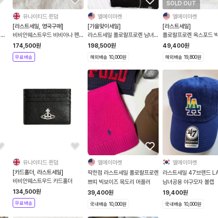
SOLD OUT
유나이티드 퀸덤
엘에이마켓
엘에이마켓
[라스트세일, 영국구매]
[가을맞이세일]
[라스트세일]
 홀
비비안웨스트우드 비비아나 펜던
라스트세일 폴로랄프로렌 남녀공
폴로랄프로렌 옥스포드 
트 목걸이 2컬러
용 기모 후드집업 폴로후드집업
여성사이즈 긴팔 셔츠
174,500
원
198,500
원
49,400
원
무료배송
해외배송 10,000원
해외배송 19,800원
유나이티드 퀸덤
엘에이마켓
엘에이마켓
[카드홀더, 라스트세일]
딱한점 라스트세일 폴로랄프로렌
라스트세일 47브랜드 L
비비안웨스트우드 카드홀더
쁘띠 빅보이즈 목도리 머플러
남녀공용 야구모자 볼캡
134,500
원
39,400
원
19,400
원
무료배송
국내배송 10,000원
국내배송 10,000원