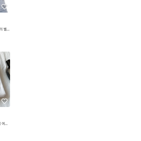
리 벨벳
디)
 여성