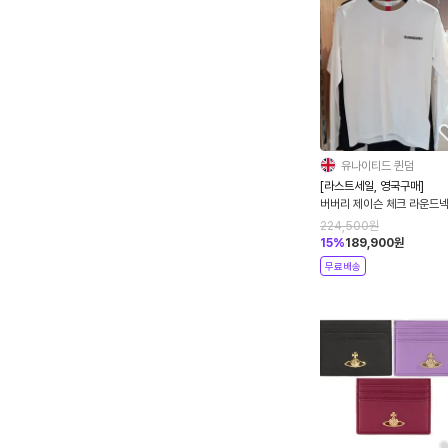
유나이티드 퀸덤
[라스트세일, 영국구매]
버버리 제이슨 체크 라운드넥
팔 티셔츠 8075188 2컬
224,500
원
15
%
189,900
원
무료배송