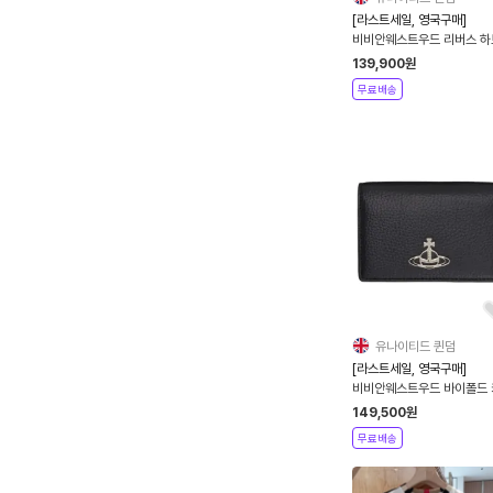
[라스트세일, 영국구매]
비비안웨스트우드 리버스 하
펜던트 목걸이 3컬러
139,900
원
무료배송
유나이티드 퀸덤
[라스트세일, 영국구매]
비비안웨스트우드 바이폴드 
홀더 블랙
149,500
원
무료배송