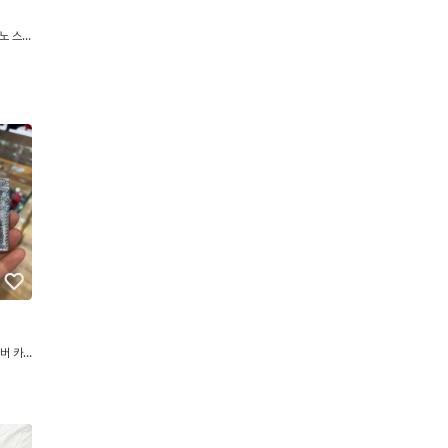
노 스몰
버 카