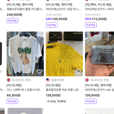
[라스트세일, 영국구매]
[라스트세일, 영국구매]
[재고확보, 라스트세일]
트
메종마르지엘라 플랩 카드홀더
비비안웨스트우드 네일 미니 바
비비안웨스트우드 사피아
S56UI0220
스 목걸이
월렛
206,900
원
330,000
원
430,000
원
58
%
135,900
원
59
%
172,500
원
무료배송
무료배송
무료배송
유나이티드 퀸덤
엘에이마켓
유나이티드 퀸덤
[라스트세일]
[라스트세일]
[라스트세일, 영국구매]
카드
가니 그래픽 버니 반팔 티셔츠
폴로랄프로렌 여성 반팔 니트
비비안웨스트우드 orb 실
드홀더
84,800
원
139,500
원
139,500
원
무료배송
국내배송 19,800원
무료배송