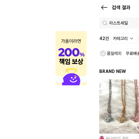
검
검색 결과
색
결
과
42
건
카테고리
|
품절제외
무료배
크
로
BRAND NEW
켓
유나이티드 퀸덤