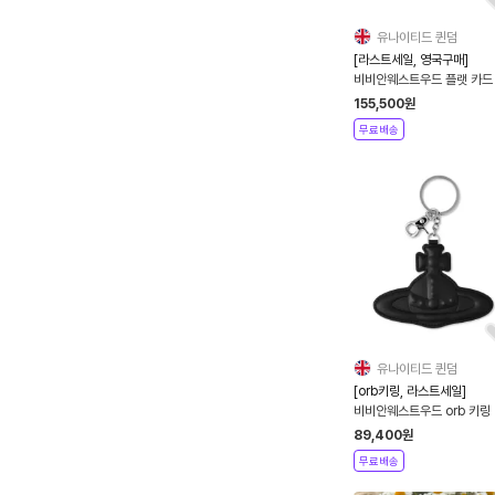
유나이티드 퀸덤
[라스트세일, 영국구매]
비비안웨스트우드 플랫 카드
더 3D orb
155,500
원
무료배송
유나이티드 퀸덤
[orb키링, 라스트세일]
비비안웨스트우드 orb 키링
89,400
원
무료배송