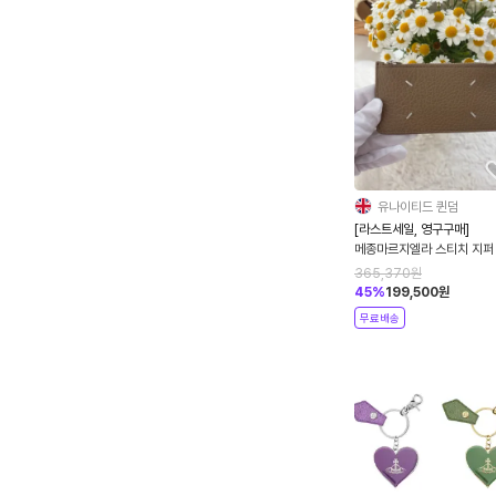
유나이티드 퀸덤
[라스트세일, 영구구매]
메종마르지엘라 스티치 지퍼
드홀더 S56UI0143
365,370
원
45
%
199,500
원
무료배송