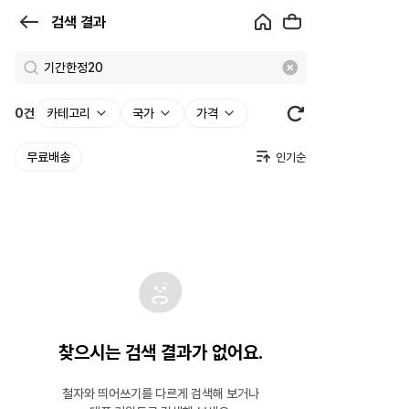
검
검색 결과
색
결
과
0
건
카테고리
국가
가격
|
무료배송
크
로
켓
찾으시는 검색 결과가 없어요.
철자와 띄어쓰기를 다르게 검색해 보거나