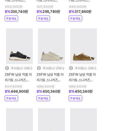
가토 스니커즈
가토 스니커즈
가토 스니커즈
F1571001 WHITE
F3925003TAN
F2298001BEIGE
359,500
원
321,500
원
345,500
원
BEIGE
TAN GUM
8
%
330,740
원
8
%
295,780
원
8
%
317,860
원
무료배송
무료배송
무료배송
주식회사 구하다
주식회사 구하다
주식회사 구하다
26FW 남성 악셀 아
26FW 남성 악셀 아
26FW 남성 악셀 아
리가토 스니커즈
리가토 스니커즈
리가토 스니커즈
F3573001 Black
F2737005 White
F4286004
507,500
원
489,500
원
489,500
원
Bronze
8
%
466,900
원
8
%
450,340
원
8
%
450,340
원
무료배송
무료배송
무료배송