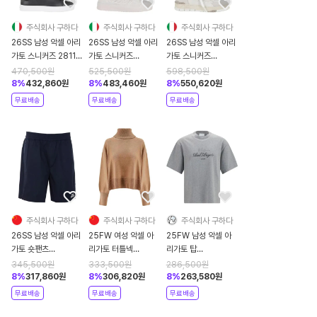
주식회사 구하다
주식회사 구하다
주식회사 구하다
26SS 남성 악셀 아리
26SS 남성 악셀 아리
26SS 남성 악셀 아리
가토 스니커즈 28115
가토 스니커즈
가토 스니커즈
098 Grey
F3559002 098
F2279001 098
470,500
원
525,500
원
598,500
원
White
White
8
%
432,860
원
8
%
483,460
원
8
%
550,620
원
무료배송
무료배송
무료배송
주식회사 구하다
주식회사 구하다
주식회사 구하다
26SS 남성 악셀 아리
25FW 여성 악셀 아
25FW 남성 악셀 아
가토 숏팬츠
리가토 터틀넥
리가토 탑
A3809001BLACK
A3324002CAMEL
15802671366430
345,500
원
333,500
원
286,500
원
Black
GREY
8
%
317,860
원
8
%
306,820
원
8
%
263,580
원
무료배송
무료배송
무료배송