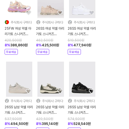
주식회사 구하다
주식회사 구하다
주식회사 구하다
25FW 여성 악셀 아
26SS 여성 악셀 아리
26SS 여성 악셀 아리
리가토 스니커즈
가토 스니커즈
가토 스니커즈
F3202001 Silver
F3490004 Pink
F1284001 White
420,500
원
462,500
원
519,500
원
8
%
386,860
원
8
%
425,500
원
8
%
477,940
원
무료배송
무료배송
무료배송
주식회사 구하다
주식회사 구하다
주식회사 구하다
26SS 남성 악셀 아리
26SS 남성 악셀 아리
26SS 남성 악셀 아리
가토 스니커즈
가토 스니커즈
가토 스니커즈
F3559002 Grey
F3906003 Beige
F3592001 Black
537,500
원
429,500
원
574,500
원
8
%
494,500
원
8
%
395,140
원
8
%
528,540
원