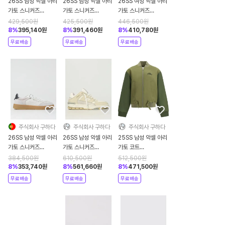
26SS 남성 악셀 아리
26SS 남성 악셀 아리
26SS 여성 악셀 아리
가토 스니커즈
가토 스니커즈
가토 스니커즈
F3629001 Beige
F1571001 White
F3546001 White
429,500
원
425,500
원
446,500
원
8
%
395,140
원
8
%
391,460
원
8
%
410,780
원
무료배송
무료배송
무료배송
주식회사 구하다
주식회사 구하다
주식회사 구하다
26SS 남성 악셀 아리
26SS 남성 악셀 아리
25SS 남성 악셀 아리
가토 스니커즈
가토 스니커즈
가토 코트
F3032001 WHITE
F1078004 Beige
9998238646558
384,500
원
610,500
원
512,500
원
GUM
DIVERS
8
%
353,740
원
8
%
561,660
원
8
%
471,500
원
무료배송
무료배송
무료배송