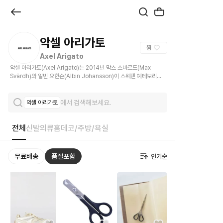
브
랜
드
악셀 아리가토
찜
관
Axel Arigato
악셀 아리가토(Axel Arigato)는 2014년 막스 스바르드(Max
|
Svärdh)와 알빈 요한슨(Albin Johansson)이 스웨덴 예테보리에
서 설립한 컨템포러리 패션 브랜드입니다.
크
에서 검색해보세요.
악셀 아리가토
로
켓
전체
신발
의류
홈데코/주방/욕실
무료배송
품절포함