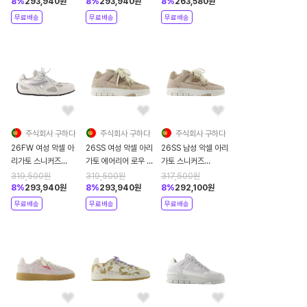
8
%
293,940
원
8
%
293,940
원
8
%
263,580
원
무료배송
무료배송
무료배송
주식회사 구하다
주식회사 구하다
주식회사 구하다
26FW 여성 악셀 아
26SS 여성 악셀 아리
26SS 남성 악셀 아리
리가토 스니커즈
가토 에어리어 로우 스
가토 스니커즈
F4103001 white
니커즈 F3904001
F3903001 beige
319,500
원
319,500
원
317,500
원
beige
8
%
293,940
원
8
%
293,940
원
8
%
292,100
원
무료배송
무료배송
무료배송