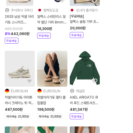
주식회사 구하다
컬렉트도쿄
오사카 즐겨찾기
[무료배송]
26SS 남성 악셀 아리
알렉스 스테인리스 알
알렉스 슬림 가위 초경
가토 스니커즈
약 절단 가위 8mm
량 일본
F3548001 White
51071
20,000
원
480,500
원
16,300
원
8
%
442,060
원
무료배송
무료배송
무료배송
EUROSUN
EUROSUN
캐실장
악셀아리가토 마라톤
악셀아리가토 델타 플
AXEL ARIGATO 큐
러너 크레미노 뷔 착용
립플랍
어 후드 스웨트셔츠
운동화
GAT85355GEES2AAA00
487,500
원
198,500
원
481,347
원
해외배송 25,000원
해외배송 30,000원
무료배송