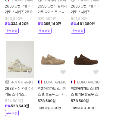
주식회사 구하다
주식회사 구하다
주식회사 구하다
26SS 남성 악셀 아리
26SS 남성 악셀 아리
26SS 남성 악셀 아리
가토 스니커즈 28115
가토 다이스 로 스니커
가토 스니커즈
Black
즈 F1697006
F3488004 White
363,500
원
429,500
원
501,500
원
Beige
8
%
334,420
원
8
%
395,140
원
8
%
461,380
원
무료배송
무료배송
무료배송
주식회사 구하다
EURO AVENU
EURO AVENU
26SS 남성 악셀 아리
악셀아리가토 스니커
악셀아리가토 스니커
가토 스니커즈
즈 탠 슬로우 스니커즈
즈 브라운 슬로우 스니
F2279001 Beige
262307M237009
커즈
574,500
원
578,500
원
578,500
원
262307M237007
8
%
528,540
원
해외배송 3,000원
해외배송 3,000원
무료배송