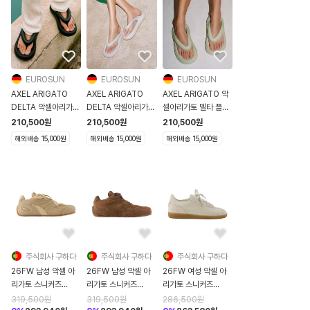
EUROSUN
EUROSUN
EUROSUN
AXEL ARIGATO
AXEL ARIGATO
AXEL ARIGATO 악
DELTA 악셀아리가토
DELTA 악셀아리가토
셀아리가토 델타 플립
델타 플립플랍 블랙
델타 플립플랍 베이지
플랍 라이트그린
210,500
원
210,500
원
210,500
원
해외배송 15,000원
해외배송 15,000원
해외배송 15,000원
주식회사 구하다
주식회사 구하다
주식회사 구하다
26FW 남성 악셀 아
26FW 남성 악셀 아
26FW 여성 악셀 아
리가토 스니커즈
리가토 스니커즈
리가토 스니커즈
F3924003 beige
F4158002 brown
F4068002 ivory
319,500
원
319,500
원
286,500
원