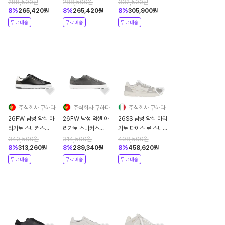
F3546001 white
F3548001 white
F3972001 DICE T
288,500
원
288,500
원
332,500
원
TOE WHOFW
8
%
265,420
원
8
%
265,420
원
8
%
305,900
원
WHITE
무료배송
무료배송
무료배송
NEUTRALS
주식회사 구하다
주식회사 구하다
주식회사 구하다
26FW 남성 악셀 아
26FW 남성 악셀 아
26SS 남성 악셀 아리
리가토 스니커즈
리가토 스니커즈
가토 다이스 로 스니커
F1028004 ATLAS
F2275002
즈 F1697006 098
340,500
원
314,500
원
498,500
원
BLKWH BLACK
CLEAN 90
White
8
%
313,260
원
8
%
289,340
원
8
%
458,620
원
DKGRW GREY
무료배송
무료배송
무료배송