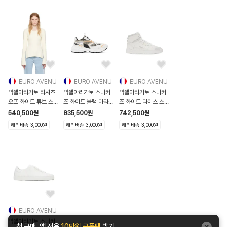
EURO AVENU
EURO AVENU
EURO AVENU
악셀아리가토 티셔츠
악셀아리가토 스니커
악셀아리가토 스니커
오프 화이트 튜브 스웨
즈 화이트 블랙 마라톤
즈 화이트 다이스 스니
터
스니커즈 232307
커즈
540,500
원
935,500
원
742,500
원
241307F096001
232307F127000
해외배송 3,000원
해외배송 3,000원
해외배송 3,000원
EURO AVENU
악셀아리가토 스니커
첫 구매, 앱 전용
10만원 쿠폰팩
받기