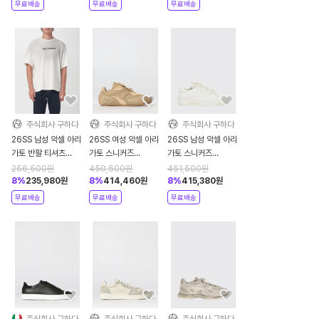
무료배송
무료배송
무료배송
주식회사 구하다
주식회사 구하다
주식회사 구하다
26SS 남성 악셀 아리
26SS 여성 악셀 아리
26SS 남성 악셀 아리
가토 반팔 티셔츠
가토 스니커즈
가토 스니커즈
A3543002 White
F3925003 Beige
F3528001 White
256,500
원
450,500
원
451,500
원
8
%
235,980
원
8
%
414,460
원
8
%
415,380
원
무료배송
무료배송
무료배송