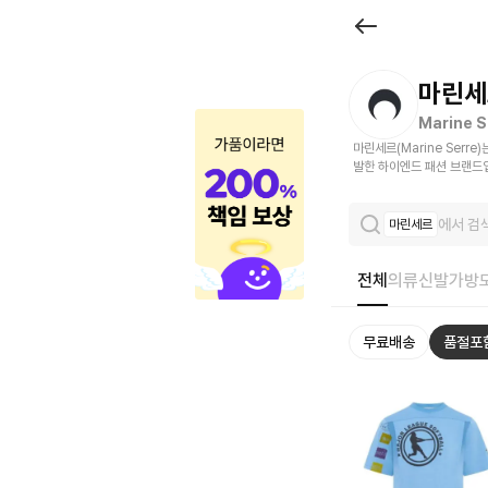
브
랜
드
마린세
관
Marine S
마린세르(Marine Ser
|
발한 하이엔드 패션 브랜드
크
에서 검
마린세르
로
켓
전체
의류
신발
가방
무료배송
품절포