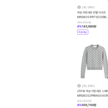
(주) 구하다
여성 마린세르 반팔 티셔츠
MRSW251PRTS025BK
BK99 BLACK DOM
156,500
원
8
%
143,980
원
무료배송
(주) 구하다
25FW 여성 마린세르 스웨
MRSW252PRKN004GR
GR60 MISTY GREY DO
547,500
원
8
%
503,700
원