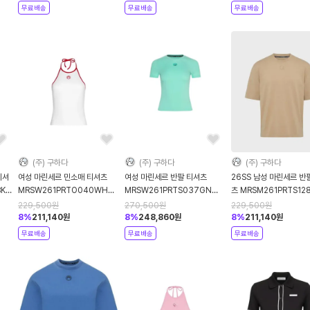
무료배송
무료배송
무료배송
(주) 구하다
(주) 구하다
(주) 구하다
티셔
여성 마린세르 민소매 티셔츠
여성 마린세르 반팔 티셔츠
26SS 남성 마린세르 반
BK
MRSW261PRTO040WH
MRSW261PRTS037GN
츠 MRSM261PRTS12
WH17 WHITE RED DOM
GN02 LIGHT AQUA
BG40 TAUPE DOM
229,500
원
270,500
원
229,500
원
GREEN DOM
8
%
211,140
원
8
%
248,860
원
8
%
211,140
원
무료배송
무료배송
무료배송