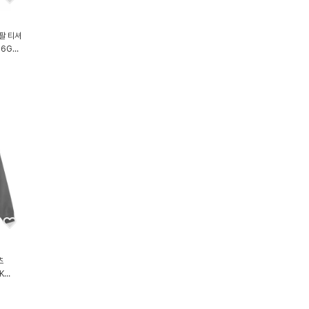
팔 티셔
76GR
 GREY
츠
K