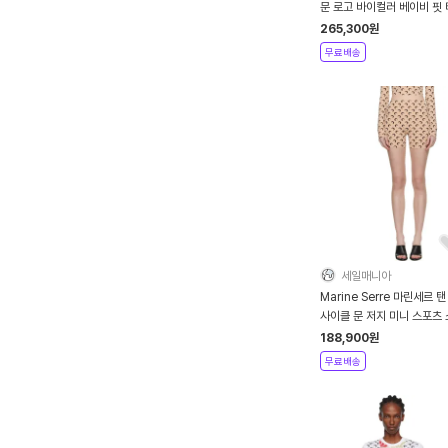
문 로고 바이컬러 베이비 핏
츠 - 블랙
265,300
원
무료배송
세일매니아
Marine Serre 마린세르 탠
사이클 문 저지 미니 스포츠
- 그레이
188,900
원
무료배송