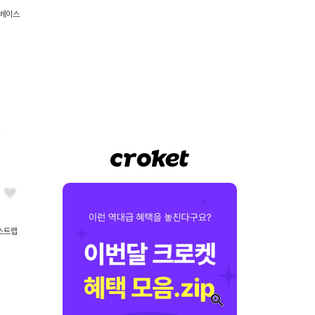
 베이스
2BL05
스트랩
5BK99