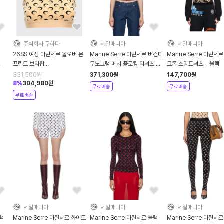
주식회사 구하다
세일매니아
세일매니아
26SS 여성 마린세르 올오버 문
Marine Serre 마린세르 버건디
Marine Serre 마린세
프린트 브라탑
무노그램 메시 플로킹 티셔츠 -
크롭 스웨트셔츠 - 블랙
M
WUW055BCJER0001
Aubergine
331,500
원
371,300
원
147,700
원
TA10 Beige
8
%
304,980
원
무료배송
무료배송
무료배송
세일매니아
세일매니아
세일매니아
블랙
Marine Serre 마린세르 화이트
Marine Serre 마린세르 블랙
Marine Serre 마린세