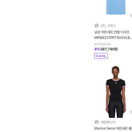
(주) 구하다
남성 마린세르 반팔 티셔츠
MRSM251PRTS094LB
BL05 LIGHT BLUE DO
421,500
원
8
%
387,780
원
무료배송
세일매니아
Marine Serre 마린세르 