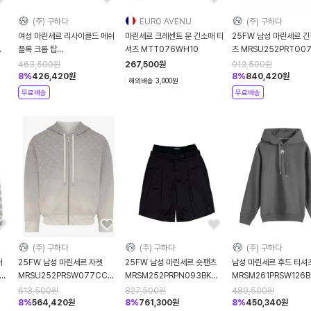
(주) 구하다
EURO AVENU
(주) 구하다
여성 마린세르 리사이클드 메쉬
마린세르 크레센트 문 긴소매 티
25FW 남성 마린세르 긴
플록 크롭 탑
셔츠 MTT076WH10
츠 MRSU252PRTO0
MRSW251PRTO035BE
YBG1 YELLOW BLUE
463,500
원
267,500
원
913,500
원
DOM
8
%
426,420
원
8
%
840,420
원
해외배송 3,000원
무료배송
무료배송
(주) 구하다
(주) 구하다
(주) 구하다
터
25FW 남성 마린세르 자켓
25FW 남성 마린세르 숏팬츠
남성 마린세르 후드 티셔
MRSU252PRSW077CC
MRSM252PRPN093BK
MRSM261PRSW126B
M
GR90 DARK GREY DOM
BK99 BLACK DOM
BK99 BLACK DOM
613,500
원
827,500
원
489,500
원
8
%
564,420
원
8
%
761,300
원
8
%
450,340
원