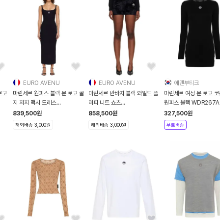
EURO AVENU
EURO AVENU
에덴부티크
로고
마린세르 원피스 블랙 문 로고 골
마린세르 반바지 블랙 와일드 플
마린세르 여성 문 로고 코
지 저지 맥시 드레스
러피 니트 쇼츠
원피스 블랙 WDR267A
261020F0
252020F088003
CJER0011 BK99
839,500
원
858,500
원
327,500
원
해외배송 3,000원
해외배송 3,000원
무료배송