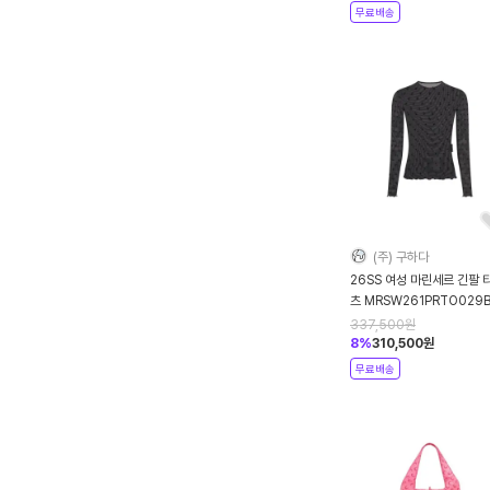
무료배송
(주) 구하다
26SS 여성 마린세르 긴팔 
츠 MRSW261PRTO029
BK99 BLACK DOM
337,500
원
8
%
310,500
원
무료배송