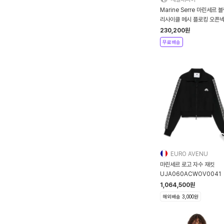
Marine Serre 마린세르 
리사이클 메시 플로킹 오픈넥
셔츠 - 블랙
230,200
원
무료배송
EURO AVENU
마린세르 로고 자수 재킷
UJA060ACWOV0041
1,064,500
원
해외배송 3,000원