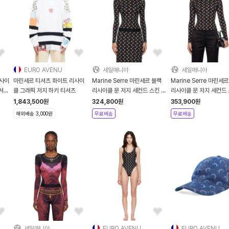
EURO AVENU
세일매니아
세일매니아
리사이
마린세르 티셔츠 화이트 리사이
Marine Serre 마린세르 블랙
Marine Serre 마린세
티셔츠
클 그래픽 저지 하키 티셔츠
리사이클 문 저지 세컨드 스킨 티
리사이클 문 저지 세컨드 
셔츠 - 블랙
루넥 티셔츠 - 블랙
1,843,500
원
324,800
원
353,900
원
해외배송 3,000원
무료배송
무료배송
세일매니아
EURO AVENU
EURO AVENU