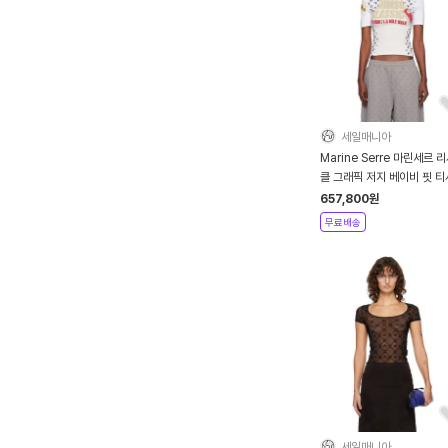
세일매니아
Marine Serre 마린세르 
클 그래픽 저지 베이비 핏 
- 그레이
657,800
원
무료배송
세일매니아