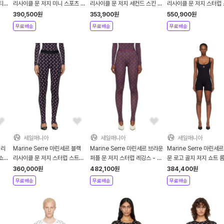
 티셔
리사이클 문 저지 미니 스포츠 쇼
리사이클 문 저지 세컨드 스킨 티
리사이클 문 저지 스터럽
츠 - 화이트
셔츠 - 레드
레깅스 - 블랙
390,500
원
353,900
원
550,900
원
무료배송
무료배송
무료배송
세일매니아
세일매니아
세일매니아
 리
Marine Serre 마린세르 블랙
Marine Serre 마린세르 브라운
Marine Serre 마린세
 쇼츠
리사이클 문 저지 스터럽 스트랩
퍼플 문 저지 스터럽 레깅스 - 버
문 로고 골지 저지 쇼트 롬
레깅스 - 네이비
건디
블랙
360,000
원
482,100
원
384,400
원
무료배송
무료배송
무료배송