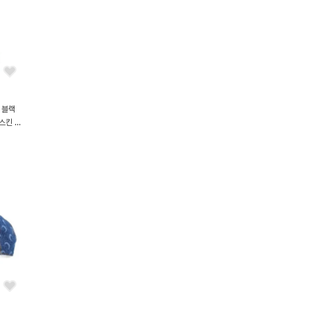
르 블랙
스킨 크