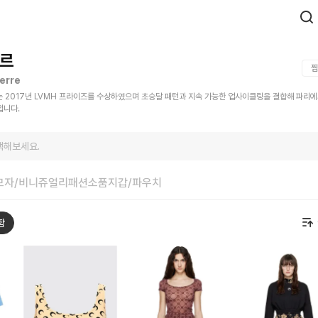
르
찜
erre
re)는 2017년 LVMH 프라이즈를 수상하였으며 초승달 패턴과 지속 가능한 업사이클링을 결합해 파리에
입니다.
색해보세요.
모자/비니
쥬얼리
패션소품
지갑/파우치
함