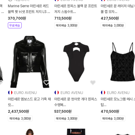
블랙
Marine Serre 마린세르 레드
마린세르 원피스 블랙 문 프린트
마린세르 문 레이저 데님
 티
블랙 웻 뉘셋 프린트 저지 LS 티
저지 스윔수트
볼 캡 모자
셔츠 - 버건디
261020F103001
UHG048ACDEN000
370,700
원
713,500
원
427,500
원
무료배송
해외배송 3,000원
해외배송 3,000원
EURO AVENU
EURO AVENU
EURO AVENU
마린세르 엠보스드 로고 가죽 재
마린세르 문 컷아웃 개더 원피스
마린세르 모노그램 메시 
킷
수영복
탑
WJA042CLEA0030BK99
WSW017ACJER0104BK99
WTO514ACJER000
2,437,500
원
537,500
원
470,500
원
해외배송 3,000원
해외배송 3,000원
해외배송 3,000원