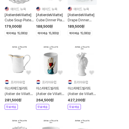
에이드 뉴욕
에이드 뉴욕
에이드 뉴욕
[AstierdeVillatte]
[AstierdeVillatte]
[AstierdeVillatte]
Cube Soup Plate /
Cube Dinner Plate
Drape Dinner
[아스티에드 빌라트]
/ [아스티에드 빌라트]
Plate / [아스티에드
179,000
원
188,500
원
189,500
원
큐브 수프 플레이트
큐브 디너 플레이트
빌라트] 드라페 디너
해외배송 15,000원
해외배송 15,000원
해외배송 15,000원
플레이트
프리마유럽
프리마유럽
프리마유럽
아스띠에드빌라트
아스띠에드빌라트
아스띠에드빌라트
(Astier de Villatte)
(Astier de Villatte)
(Astier de Villatte)
Crésus Milk
Heart in Hand
Dragon Vase [관부
281,500
원
264,500
원
427,200
원
Jug[관부가세포함]
Vase [관부가세포함]
가세포함]
무료배송
무료배송
무료배송