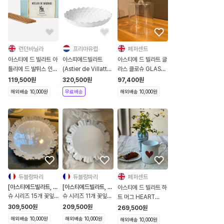
런던바닐라
프리마유럽
페퍼센트
아스티에 드 빌라트 아
아스띠에드빌라트
아스티에 드 빌라트 글
틀리에 드 발튀스 인센
(Astier de Villatte)
라스 클로슈 GLASS
스 스틱 125개입
Oval Cube Salad
CLOCHE
119,500
원
320,500
원
97,400
원
Bowl [관부가세포함]
해외배송 10,000원
무료배송
해외배송 10,000원
듀블랑파리
듀블랑파리
페퍼센트
[아스티에드빌라트, 해
[아스티에드빌라트, 해
아스티에 드 빌라트 하
외직구]
외직구]
슈 시리즈 15개 꽃잎
슈 시리즈 11개 꽃잎접
트 머그 HEART
접시 - ASPCHO5
시 - ASPCHO3
MUG P-27105
309,500
원
209,500
원
269,500
원
해외배송 10,000원
해외배송 10,000원
해외배송 10,000원