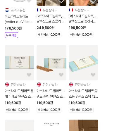
프리마유럽
듀블랑파리
듀블랑파리
[아스티에드빌라트, 해
[아스티에드빌라트, 해
아스띠에드빌라트
외직구]
외직구]
알렉산드르 쇼콜라 잔
알렉산드르 중간사이
(Astier de Villatte)
- TSSALX2
즈 볼 - CPBALX1
Brown Horse Dish
249,500
원
199,500
원
178,500
원
[관부가세포함]
해외배송 10,000원
해외배송 10,000원
무료배송
런던바닐라
런던바닐라
런던바닐라
아스티에 드 빌라트 팔
아스티에 드 빌라트 그
아스티에 드 빌라트 킹
레 디베르 인센스 스틱
랜드 샬레 인센스 스틱
스톤 인센스 스틱 125
125개입
125개입
개입
119,500
원
119,500
원
119,500
원
해외배송 10,000원
해외배송 10,000원
해외배송 10,000원