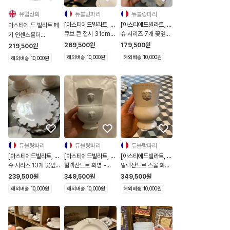
유럽상회
듀블랑파리
듀블랑파리
[아스티에드빌라트, 해
[아스티에드빌라트, 해
아스티에 드 빌라트 페
외직구]
외직구]
큐브 큰 접시 31cm -
슈 시리즈 7개 꽃잎접
기 인센스홀더
ASPCBE3
시 - ASPCHO1
Peggy Incense
269,500
원
179,500
원
219,500
원
Holder
해외배송 10,000원
해외배송 10,000원
해외배송 10,000원
듀블랑파리
듀블랑파리
듀블랑파리
[아스티에드빌라트, 해
[아스티에드빌라트, 해
[아스티에드빌라트, 해
외직구]
외직구]
외직구]
슈 시리즈 13개 꽃잎
알렉산드르 화병 -
알렉산드르 스몰 화병
접시 - ASPCHO4
VSEALX1
- VSEALX0
239,500
원
349,500
원
349,500
원
해외배송 10,000원
해외배송 10,000원
해외배송 10,000원