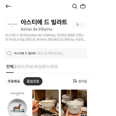
브
랜
드
아스티에 드 빌라트
찜
관
Astier de Villatte
아스티에 드 빌라트(Astier de Villatte)는 1996년 설립된 프랑스
|
의 라이프스타일 브랜드로, 파리에서 핸드메이드로 제작되는 독창적인
도자기를 선보입니다.
크
에서 검색해보세요.
아스티에 드 빌라트
로
켓
전체
홈데코/주방/욕실
향수/방향
무료배송
품절포함