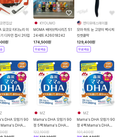
쿄편집샵
KYOUMO
엔티유에스에이몰
A 요코오 타다노리 미
MOMA 베어브릭시리즈 51
모마 하트 눈 고양이 벽시계
자기 디자인 접시 2타입
24세트 A26018242
킷캣클락
500
원
174,500
원
129,400
원
송
무료배송
무료배송
Z
MZ
MZ
's DHA 모링가 90
Mama's DHA 모링가 90
Mama's DHA 모링가 90
 Mama's DHA
정 5팩 Mama's DHA
정 4팩 Mama's DHA
aga 90 tablets
Morinaga 90 tablets
Morinaga 90 tablets
700
원
122,100
원
101,400
원
oximately 30
(approximately 30
(approximately 30