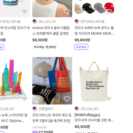
티유에스에이몰
SELLIN_NY
엔티유에스에이몰
뉴욕 안소라컵 도자기 머
moma 모마 X 솔라 이클립
모마 X 뉴에라 뉴욕 양키스 볼
피컵
스 프레첼 헤어 클립 집게핀
캡 야구모자 MOMA NEW
ERA NY YANKEES CAP
00
원
56,300
원
65,800
원
송
해외배송 18,000원
무료배송
ELLIN_NY
프롬엘에이
SELLIN_NY
[MoMAxBaggu]
A 뉴욕 스카이라인 빌
모마 아티스트 쿼우트 에코 토
모마 바쿠 리사이클 코튼 에코
 NYC Skyline
트백 3컬러 [봄 에코백 추천]
백 2가지 색상
l
80,300
원
400
원
29,100
원
6
%
27,100
원