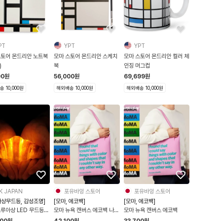
PT
YPT
YPT
스토어 몬드리안 노트북
모마 스토어 몬드리안 스케치
모마 스토어 몬드리안 컬러 체
)
북
인징 머그컵
00
원
56,000
원
69,699
원
 10,000원
해외배송 10,000원
해외배송 10,000원
K JAPAN
포유바잉 스토어
포유바잉 스토어
아상무드등, 감성조명]
[모마, 에코백]
[모마, 에코백]
크루아상 LED 무드등
모마 뉴욕 캔버스 에코백 나일
모마 뉴욕 캔버스 에코백
인테리어 테이블 무선 조
론백
500
원
42,100
원
33,700
원