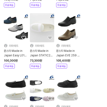
무료배송
무료배송
무료배송
라파예트
라파예트
라파예트
문스타 Made in
문스타 Made in
문스타 Made in
Japan Easy L018
Japan STATIC201
Japan EVE 259 로
스니커즈 신발
메쉬 슬립온 신발 화이
퍼 신발
100,300
원
73,300
원
105,400
원
트
무료배송
무료배송
무료배송
라파예트
라파예트
라파예트