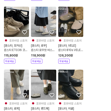
포유바잉 스토어
포유바잉 스토어
포유바잉 스토어
[문스타, 모카신]
[문스타, 로우]
[문스타, VELE]
문스타 ET036 코뮤
문스타 로우컷 바스켓
문스타 810s VELE
트 모카신 슬립온
볼 스니커즈
스트랩 캔버스 스니커
115,800
원
118,900
원
126,200
원
즈
무료배송
무료배송
무료배송
포유바잉 스토어
포유바잉 스토어
포유바잉 스토어
[문스타, 로피]
[문스타, 밴드목]
[문스타, 이굴]