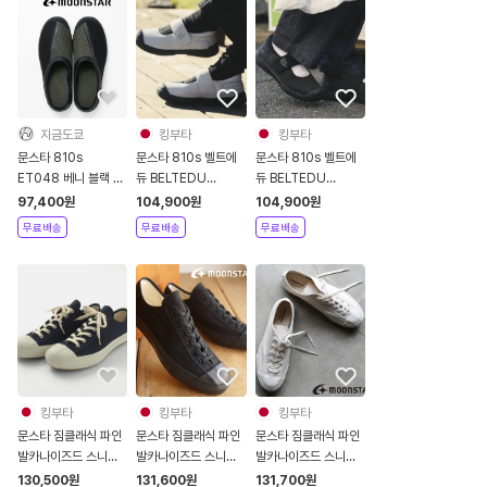
지금도쿄
킹부타
킹부타
문스타 810s
문스타 810s 벨트에
문스타 810s 벨트에
ET048 베니 블랙 슬
듀 BELTEDU
듀 BELTEDU
립온
ET038 아이스
ET038 블랙
97,400
원
104,900
원
104,900
원
무료배송
무료배송
무료배송
킹부타
킹부타
킹부타
문스타 짐클래식 파인
문스타 짐클래식 파인
문스타 짐클래식 파인
발카나이즈드 스니커
발카나이즈드 스니커
발카나이즈드 스니커
즈 다크네이비
즈 블랙
즈 화이트
130,500
원
131,600
원
131,700
원