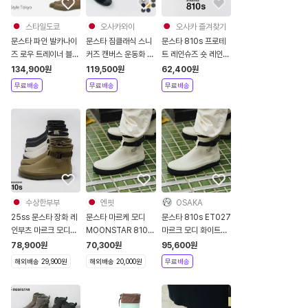
스타일도쿄
오사카와이
오사카 즐겨찾기
문스타 파인 발카나이
문스타 짐클래식 스니
문스타 810s 프로테
즈 로우 트레이너 블랙
커즈 캔버스 운동화 일
트 레인슈즈 숏 레인부
내추럴 카키 3컬러
본직구 남녀공용 8컬
츠 ET028 [레인부츠
134,900
원
119,500
원
62,400
원
LOWTRAINER
러
대전]
무료배송
무료배송
무료배송
수상한부부
엔핏
OSAKA
25ss 문스타 장화 레
문스타 마르케 모디
문스타 810s ET027
인부츠 마르크 모디
MOONSTAR 810
마르크 모디 화이트
Moonstar 810s
MARKE MODI
ET027-WHITE
78,900
원
70,300
원
95,600
원
ET027 MARKE
-290mm 화이트 블
해외배송 29,900원
해외배송 20,000원
무료배송
MODI
랙