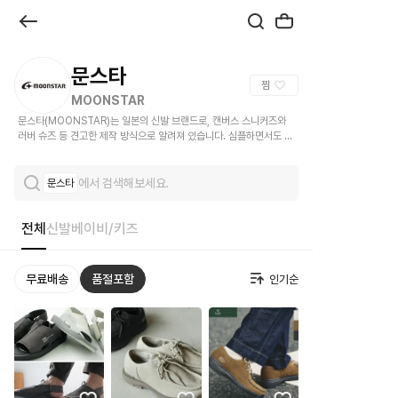
브
랜
드
문스타
찜
관
MOONSTAR
문스타(MOONSTAR)는 일본의 신발 브랜드로, 캔버스 스니커즈와
|
러버 슈즈 등 견고한 제작 방식으로 알려져 있습니다. 심플하면서도 클
래식한 디자인이 특징입니다.
크
에서 검색해보세요.
문스타
로
켓
전체
신발
베이비/키즈
무료배송
품절포함