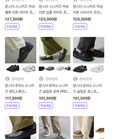
문스타 스니커즈 여성
문스타 스니커즈 여성
문스타 스니커즈 여성
벨벳 리본 라이트 프라
리본 심플 라이트 프라
리본 시어서커 프라임
임 W
임
S
127,300
원
120,300
원
120,300
원
무료배송
무료배송
무료배송
프리모라
프리모라
프리모라
문스타 810s 스니커
문스타 810s 스니커
문스타 810s 스니커
즈 밴드스튜던
즈 슬립온 로퍼 PROO
즈 슬립온 호스프
BANDSTUDEN
프루
HOSP
117,300
원
101,300
원
101,300
원
무료배송
무료배송
무료배송