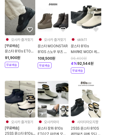
오사카 즐겨찾기
오사카 즐겨찾기
sktk11
[무료배송]
문스타 MOONSTAR
문스타 810s
문스타 810s ET029
810S 스노우 부츠 겨
MARKE MODI 레인
밴드스튜던 벨크로 운
울 남여공용 ET013
부츠 장화 3컬러
91,900
원
108,500
원
96,400
원
동화 2컬러 남녀공용
ET027
4
%
92,544
원
무료배송
무료배송
무료배송
오사카 즐겨찾기
오사카와이
사이타마오지짱
[무료배송]
문스타 장화 810s
25SS 문스타 810S
25SS 문스타 810s
ET027 마르케 모디
레인부츠 마케 모디 커