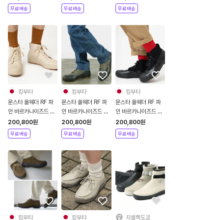
무료배송
무료배송
무료배송
킹부타
킹부타
킹부타
문스타 올웨더 RF 파
문스타 올웨더 RF 파
문스타 올웨더 RF 파
인 바르카나이즈드 스
인 바르카나이즈드 스
인 바르카나이즈드 스
니커즈 베이지
니커즈 올리브
니커즈 블랙
200,800
원
200,800
원
200,800
원
무료배송
무료배송
무료배송
킹부타
킹부타
지셀렉도쿄