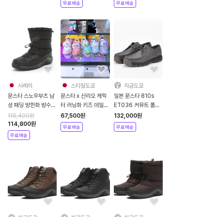
화
무료배송
무료배송
사레이
스타일도쿄
지금도쿄
문스타 스노우부츠 남
문스타 x 산리오 캐릭
일본 문스타 810s
성 패딩 방한화 방수
터 러닝화 키즈 데일리
ET036 커뮤트 폴리
부츠 SPLT FGM104
아이용 운동화 SA
지 그레이 모카신 가죽
115,400
원
67,500
원
132,000
원
C7203ABC
슈즈
114,800
원
무료배송
무료배송
무료배송