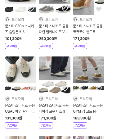
프리모라
프리모라
프리모라
문스타 810s 스니커
문스타 스니커즈 공용
문스타 스니커즈 공용
즈 슬립온 키치
파인 발카나이즈 VUL
코듀로이 밴드목
KITCHE
UP
101,300
원
250,300
원
171,300
원
무료배송
무료배송
무료배송
프리모라
프리모라
프리모라
문스타 스니커즈 공용
문스타 스니커즈 공용
문스타 스니커즈 공용
UBAL 파인 발카나이
베이직 로우 바스켓
GYM 짐 코트 RF
즈
131,300
원
171,300
원
183,300
원
무료배송
무료배송
무료배송