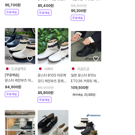
마르케 모디 ET027
MARKE MODI 남녀
플 장화 남녀공용 3컬
95,700
원
85,400
원
96,300
원
레인부츠 장화 남녀공
공용 레인부츠
러 ET027
95,300
원
무료배송
무료배송
용 커플
무료배송
도쿄셀렉트
사레이
지금도쿄
[무료배송]
문스타 810S 마르케
일본 문스타 810s
문스타 레인부츠 마르
모디 레인부츠 장화
ET036 커뮤트 매트
케 모디
MARKE MODI
블랙 모카신 가죽 슈즈
84,900
원
86,400
원
109,500
원
ET027
85,800
원
무료배송
해외배송 20,000원
무료배송