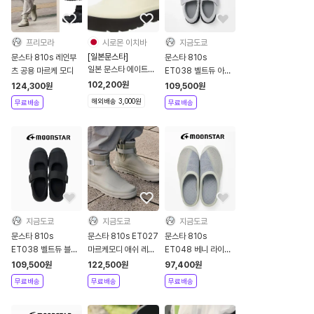
프리모라
시로몬 이치바
지금도쿄
[일본문스타]
문스타 810s 레인부
문스타 810s
일본 문스타 에이트텐
츠 공용 마르케 모디
ET038 벨트듀 아이
스 러버 부츠 810s
스 그레이 메리제인 운
102,200
원
124,300
원
109,500
원
ET027 MARKE
동화
해외배송 3,000원
무료배송
무료배송
MODI 마르케모디
지금도쿄
지금도쿄
지금도쿄
문스타 810s
문스타 810s ET027
문스타 810s
ET038 벨트듀 블랙
마르케모디 애쉬 레인
ET048 베니 라이트
메리제인 운동화
부츠 장화
그레이 슬립온
109,500
원
122,500
원
97,400
원
무료배송
무료배송
무료배송