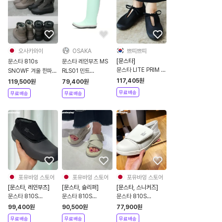
오사카와이
OSAKA
쁘띠쁘띠
[문스타]
문스타 810s
문스타 레인부츠 MS
문스타 LITE PRIM M
SNOWF 겨울 한파
RLS01 민트
새틴 리본 슈즈 2컬러
스노우 방수 방한 부츠
11410167
117,405
원
119,500
원
79,400
원
블랙 리프 26SS
남녀공용 2컬러
무료배송
무료배송
무료배송
MOONSTAR
ET013
포유바잉 스토어
포유바잉 스토어
포유바잉 스토어
[문스타, 레인부츠]
[문스타, 슬리퍼]
[문스타, 스니커즈]
문스타 810S
문스타 810S
문스타 810S
ET028 프로텟 레인
ALLPEMODI 슬리퍼
ET003 호스프 운동
99,400
원
90,500
원
77,900
원
부츠 2색상
3색상
화 4가지
무료배송
무료배송
무료배송