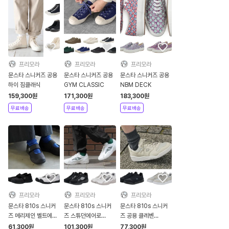
프리모라
프리모라
프리모라
문스타 스니커즈 공용
문스타 스니커즈 공용
문스타 스니커즈 공용
하이 짐클래식
GYM CLASSIC
NBM DECK
159,300
원
171,300
원
183,300
원
무료배송
무료배송
무료배송
프리모라
프리모라
프리모라
문스타 810s 스니커
문스타 810s 스니커
문스타 810s 스니커
즈 메리제인 벨트에듀
즈 스튜던에어로
즈 공용 클레벤
BELTEDU
STUDENAERO
CLEVEN
61,300
원
101,300
원
77,300
원