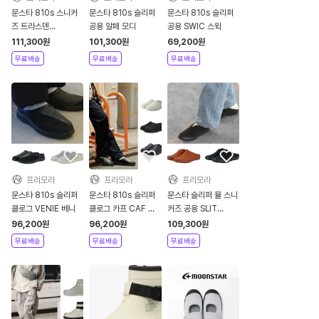
문스타 810s 스니커
문스타 810s 슬리퍼
문스타 810s 슬리퍼
즈 트라스덴
공용 알페 모디
공용 SWIC 스윅
TRASDEN
111,300
원
101,300
원
69,200
원
무료배송
무료배송
무료배송
프리모라
프리모라
프리모라
문스타 810s 슬리퍼
문스타 810s 슬리퍼
문스타 슬리퍼 뮬 스니
클로그 VENIE 베니
클로그 카프 CAF 캐
커즈 공용 SLIT
주얼
MULE
96,200
원
96,200
원
109,300
원
무료배송
무료배송
무료배송