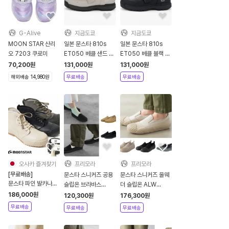
G-Alive
지금도쿄
지금도쿄
MOON STAR 산리
일본 문스타 810s
일본 문스타 810s
오 7203 쿠로미
ET050 베클 샌드 슬
ET050 베클 블랙 슬
립온
립온
70,200
원
131,000
원
131,000
원
해외배송 14,980원
무료배송
무료배송
오사카 즐겨찾기
프리모라
프리모라
[무료배송]
문스타 스니커즈 공용
문스타 스니커즈 올웨
문스타 파인 발카나이
슬립온 브라바스
더 슬립온 ALW
즈 올웨더 RF 가죽 신
BRAVAS
SLIPON
186,000
원
120,300
원
176,300
원
발 3컬러
무료배송
무료배송
무료배송