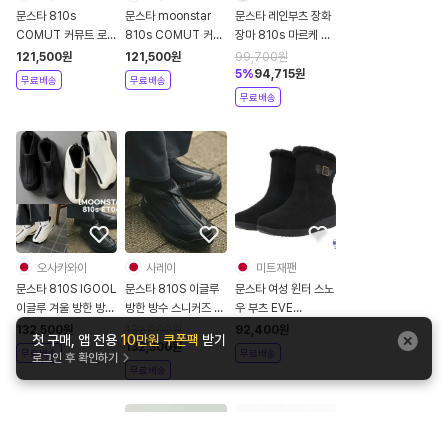
문스타 810s
문스타 moonstar
문스타 레인부츠 장화
COMUT 커뮤트 로퍼
810s COMUT 커뮤
장마 810s 마르케 모
모카신 티롤리안 슈즈
트 로퍼 모카신 티롤리
디 ET027 4컬러
121,500
원
121,500
원
99,700
원
ET036 라이트브라
안 슈즈 ET036 샌드
5
%
94,715
원
무료배송
무료배송
운
무료배송
오사카와이
사레이
미트재팬
문스타 810S IGOOL
문스타 810S 이글루
문스타 여성 윈터 스노
이글루 겨울 방한 방수
방한 방수 스니커즈 남
우 부츠 EVE
지퍼 스니커즈 남여공
여공용 지퍼 신발 블랙
FGL106
132,500
원
132,900
원
92,400
원
첫 구매, 앱 전용
10만원 쿠폰팩
받기
용 ET042
화이트 ET042
13560571 24W
132,300
원
무료배송
무료배송
로그인 후 확인하기
무료배송