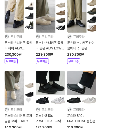
프리모라
프리모라
프리모라
문스타 스니커즈 올웨
문스타 스니커즈 올웨
문스타 스니커즈 하이
더 하이 ALW
더 공용 ALW LOW
올웨더 RF 공용
SIDEGOA
로우
230,300
원
229,300
원
230,300
원
무료배송
무료배송
무료배송
프리모라
프리모라
프리모라
문스타 스니커즈 로퍼
문스타 810s
문스타 810s
공용 로피 LOAFY
PRACTICAL 프랙티
PRACTICAL 슬립온
컬 공용 밴드
149,300
원
121,300
원
116,300
원