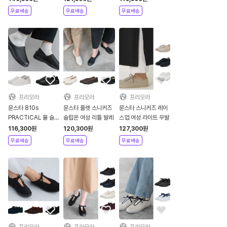
무료배송
무료배송
무료배송
프리모라
프리모라
프리모라
문스타 810s
문스타 플랫 스니커즈
문스타 스니커즈 레이
PRACTICAL 뮬 슬립
슬립온 여성 리틀 발레
스업 여성 라이트 우발
온 투웨이
116,300
원
120,300
원
127,300
원
무료배송
무료배송
무료배송
프리모라
프리모라
프리모라