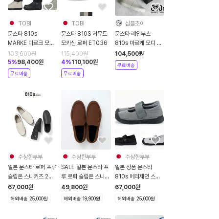
TOBI
TOBI
심플조이
문스타 810s
문스타 810S 커뮤트
문스타 레인부츠
MARKE 마르크 모디
모카신 로퍼 ET036
810s 마르케 모디 남
레인부츠 ET027
녀공용 장화
103,600
원
115,400
원
104,500
원
5
%
98,400
원
4
%
110,100
원
무료배송
무료배송
무료배송
수상한부부
수상한부부
수상한부부
일본 문스타 로퍼 프루
SALE 일본 문스타 프
일본 정품 문스타
슬립온 스니커즈 2컬
루 로퍼 슬립온 스니커
810s 메리제인 스니
러 블랙 화이트
즈 다크 브라운
커즈 3컬러 ET038
67,000
원
49,800
원
67,000
원
ET012 PROO
ET012 PROO
BELTEDU
해외배송 25,000원
해외배송 19,900원
해외배송 25,000원
DARK BROWN