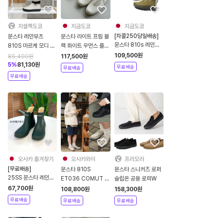
지셀렉도쿄
지금도쿄
지금도쿄
[차콜250당일배송]
문스타 레인부츠
문스타 라이트 프림 블
문스타 810s 레인부
810S 마르케 모디 장
랙 화이트 우먼스 플랫
츠 마르케 모디 장화 3
화 남녀공용 ET027
슈즈 54323996
109,500
원
85,400
원
117,500
원
컬러
FW24
5
%
81,130
원
무료배송
무료배송
무료배송
오사카 즐겨찾기
오사카와이
프리모라
[무료배송]
문스타 810S
문스타 스니커즈 로퍼
25SS 문스타 레인부
ET036 COMUT 티
슬립온 공용 로피W
츠 MS RLS02 장화
롤리안 모카슈즈 남여
67,700
원
108,800
원
158,300
원
4컬러
공용 로퍼
무료배송
무료배송
무료배송