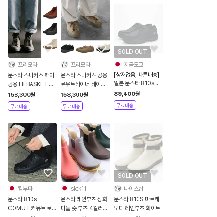
SOLD OUT
프리모라
프리모라
지금도쿄
[상자없음, 빠른배송]
문스타 스니커즈 하이
문스타 스니커즈 공용
일본 문스타 810sｔ
공용 HI BASKET 빈
로우트레이너 베이직
ｄ ET036 커뮤트 매
티지
패턴
89,400
원
158,300
원
158,300
원
트 블랙 모카신 가죽
무료배송
무료배송
무료배송
슈즈
SOLD OUT
킹부타
sktk11
나이스샵
문스타 810s
문스타 레인부츠 장화
문스타 810S 마르케
COMUT 커뮤트 로퍼
미들 숏 부츠 4컬러
모디 레인부츠 화이트