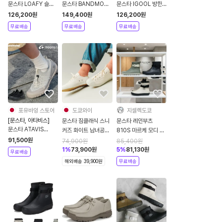
문스타 LOAFY 슬립
문스타 BANDMOC
문스타 IGOOL 방한
온 스니커즈
밴드목 운동화
부츠 ET042
126,200
원
149,400
원
126,200
원
무료배송
무료배송
무료배송
포유바잉 스토어
도쿄와이
지셀렉도쿄
[문스타, 아타비스]
문스타 짐클래식 스니
문스타 레인부츠
문스타 ATAVIS
커즈 화이트 남녀공용
810S 마르케 모디 장
ET046 로우컷 스니
운동화
화 남녀공용 ET027
91,500
원
74,900
원
85,400
원
커즈
1
%
73,900
원
5
%
81,130
원
무료배송
해외배송 39,900원
무료배송