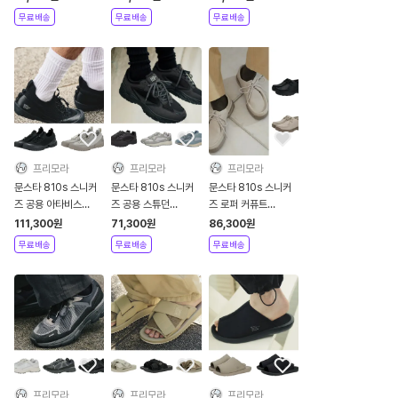
무료배송
무료배송
무료배송
프리모라
프리모라
프리모라
문스타 810s 스니커
문스타 810s 스니커
문스타 810s 스니커
즈 공용 아타비스
즈 공용 스튜던
즈 로퍼 커퓨트
ATAVIS
STUDEN
COMUT
111,300
원
71,300
원
86,300
원
무료배송
무료배송
무료배송
프리모라
프리모라
프리모라