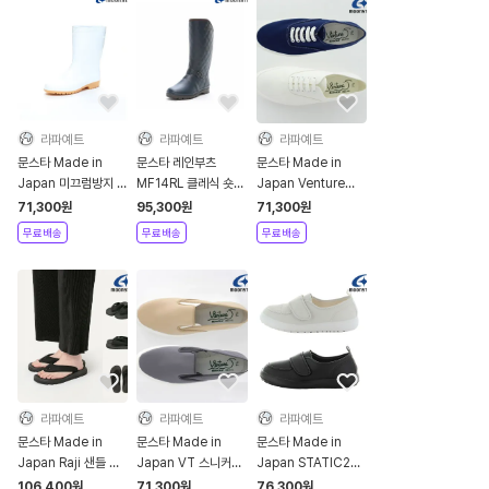
라파예트
라파예트
라파예트
문스타 Made in
문스타 레인부츠
문스타 Made in
Japan 미끄럼방지 방
MF14RL 클레식 숏
Japan Venture
수화 주방화
부츠
sneaker 11 스니커즈
71,300
원
95,300
원
71,300
원
신발
무료배송
무료배송
무료배송
라파예트
라파예트
라파예트
문스타 Made in
문스타 Made in
문스타 Made in
Japan Raji 샌들 슬
Japan VT 스니커즈
Japan STATIC201
리퍼
15 슬립온 신발
메쉬 슬립온 신발
106,400
원
71,300
원
76,300
원