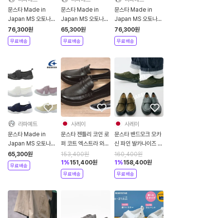
문스타 Made in
문스타 Made in
문스타 Made in
Japan MS 오토나노
Japan MS 오토나노
Japan MS 오토나노
우와바키03 가죽 스
우와바키01 샌들 슬립
우와바키04 가죽 스
76,300
원
65,300
원
76,300
원
니커스 신발
온 신발
니커즈 신발
무료배송
무료배송
무료배송
라파예트
사레이
사레이
문스타 Made in
문스타 젠틀리 코인 로
문스타 밴드모크 모카
Japan MS 오토나노
퍼 코트 엑스트라 와이
신 파인 발카나이즈 스
우와바키02 메쉬 샌들
드 4E 남성 정장구두
니커즈 그레이 올리브
65,300
원
153,400
원
160,400
원
슬립온 신발
GE103
1
%
151,400
원
1
%
158,400
원
무료배송
무료배송
무료배송