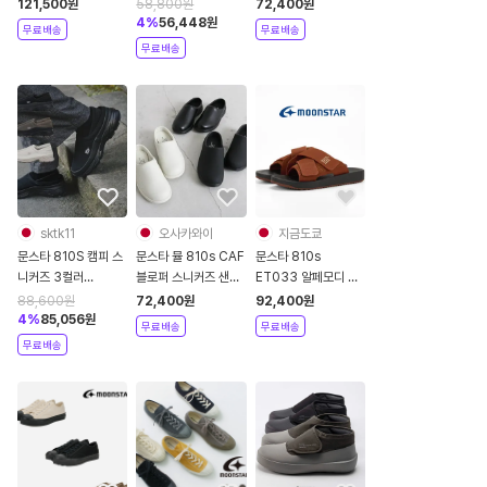
모카신 티롤리안 슈즈
MS RLS02
121,500
원
58,800
원
72,400
원
ET036 블랙
4
%
56,448
원
무료배송
무료배송
무료배송
sktk11
오사카와이
지금도쿄
문스타 810S 캠피 스
문스타 뮬 810s CAF
문스타 810s
니커즈 3컬러
블로퍼 스니커즈 샌들
ET033 알페모디 브
ET040
Moonstar 810s
릭 브라운 슬리퍼
88,600
원
72,400
원
92,400
원
ET004
4
%
85,056
원
무료배송
무료배송
무료배송