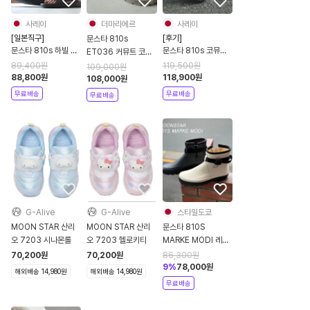
사레이
더마리에르
사레이
[일본직구]
[후기]
문스타 810s
문스타 810s 하빌 샌
문스타 810s 코뮤트
ET036 커뮤트 코뮤
들 남녀공용 블랙 아이
커뮤트 모카신
트 로퍼 2컬러 매트 블
89,400
원
119,500
원
109,000
원
보리 ET039 26SS
MOONSTAR
88,800
원
118,900
원
랙 / 샌드
108,000
원
COMUT ET036
무료배송
무료배송
무료배송
24FW
G-Alive
G-Alive
스타일도쿄
MOON STAR 산리
MOON STAR 산리
문스타 810S
오 7203 시나몬롤
오 7203 헬로키티
MARKE MODI 레인
부츠 3컬러
70,200
원
70,200
원
86,300
원
9
%
78,000
원
해외배송 14,980원
해외배송 14,980원
무료배송