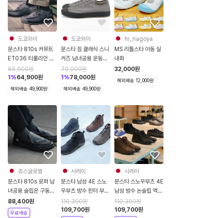
도쿄와이
도쿄와이
hi_nagoya
문스타 810s 커뮤트
문스타 짐 클래식 스니
MS 리틀스타 아동 실
ET036 티롤리안 슈
커즈 남녀공용 운동화
내화
즈 남녀공용 로퍼
MoonStar
65,900
원
79,000
원
32,000
원
1
%
64,900
원
1
%
78,000
원
해외배송 12,000원
해외배송 49,900원
해외배송 49,900원
츄스글로벌
사레이
사레이
문스타 810s 로퍼 남
문스타 남성 4E 스노
문스타 스노우부츠 4E
녀공용 슬립온 구동화
우부츠 방수 윈터 부츠
남성 방수 논슬립 엑스
스니커즈 블랙 ET012
논슬립 엑스트라 와이
트라와이드 방한화
88,400
원
110,300
원
110,300
원
드 방한화 워킹화 운동
109,700
원
109,700
원
무료배송