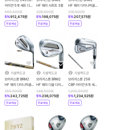
브리지스톤 242CB+
브리지스톤 BRM2
브리지스톤 BRM2
아이언 5개 세트 디아
HF 웨지 샤프트 3종
HF 웨지 다이나믹골
마나 Thump iB7
드 다골 2023년
960,500
원
208,500
원
218,500
원
5
%
912,475
원
5
%
198,075
원
5
%
207,575
원
무료배송
무료배송
무료배송
지셀렉도쿄
지셀렉도쿄
지셀렉도쿄
브리지스톤 BRM2
브리지스톤 BRM2
브리지스톤 258
HF 웨지 다이나믹골
HF 웨지 다골 다이나
CBP 아이언 6개 세트
드 EX 투어 이슈
믹골드 105 2023년
디아마나 iB65
255,500
원
248,500
원
1,299,500
원
2023년
2025년
5
%
242,725
원
5
%
236,075
원
5
%
1,234,525
원
무료배송
무료배송
무료배송