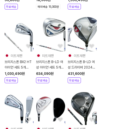
56,800
원
18,900
원
1,030,490
원
84G42
타수기 2025년
SPEEDER NX
무료배송
해외배송 15,000원
무료배송
GA2501
BS50i
미트재팬
미트재팬
미트재팬
브리지스톤 BX2 HT
브리지스톤 B-LD 여
브리지스톤 B-LD 여
아이언 세트 5개
성 아이언 세트 5개
성 드라이버 2024년
2025년 카본샤프트
2024년 카본샤프트
카본샤프트
1,030,490
원
634,090
원
431,600
원
Diamana BS50ll
SPEEDER NX
무료배송
무료배송
무료배송
BS40LDw