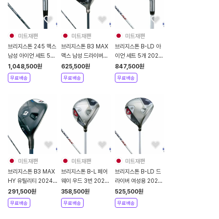
미트재팬
미트재팬
미트재팬
브리지스톤 245 맥스
브리지스톤 B3 MAX
브리지스톤 B-LD 아
남성 아이언 세트 5개
맥스 남성 드라이버
이언 세트 5개 2024
2024년
2024년
년 여성용
1,048,500
원
625,500
원
847,500
원
VANQUISH
무료배송
무료배송
무료배송
미트재팬
미트재팬
미트재팬
브리지스톤 B3 MAX
브리지스톤 B-L 페어
브리지스톤 B-LD 드
HY 유틸리티 2024
웨이 우드 3번 2024
라이버 여성용 2024
년 남성용
년 여성용 SPEEDER
년 SPEEDER NX
291,500
원
358,500
원
525,500
원
VANQUISH BSh
NX
무료배송
무료배송
무료배송