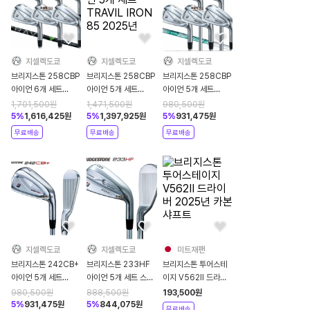
지셀렉도쿄
지셀렉도쿄
지셀렉도쿄
브리지스톤 258CBP
브리지스톤 258CBP
브리지스톤 258CBP
아이언 6개 세트
아이언 5개 세트
아이언 5개 세트
TRAVIL IRON 95
TRAVIL IRON 85
NSPRO 950GH
1,701,500
원
1,471,500
원
980,500
원
2025년
2025년
neo
5
%
1,616,425
원
5
%
1,397,925
원
5
%
931,475
원
무료배송
무료배송
무료배송
지셀렉도쿄
지셀렉도쿄
미트재팬
브리지스톤 242CB+
브리지스톤 233HF
브리지스톤 투어스테
아이언 5개 세트
아이언 5개 세트 스피
이지 V562II 드라이
NSPRO 950GH
더 NX BS40i 카본
버 2025년 카본샤프
980,500
원
888,500
원
193,500
원
neo 2024년
트
5
%
931,475
원
5
%
844,075
원
무료배송