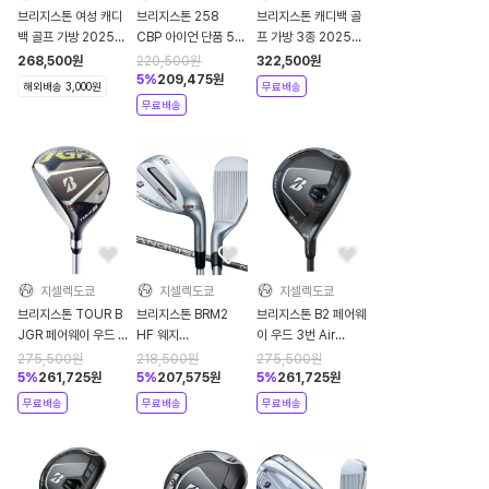
브리지스톤 여성 캐디
브리지스톤 258
브리지스톤 캐디백 골
백 골프 가방 2025년
CBP 아이언 단품 5번
프 가방 3종 2025년
CB2551
VANQUISH BS50i
CB2524
268,500
원
220,500
원
322,500
원
2025년
5
%
209,475
원
해외배송 3,000원
무료배송
무료배송
지셀렉도쿄
지셀렉도쿄
지셀렉도쿄
브리지스톤 TOUR B
브리지스톤 BRM2
브리지스톤 B2 페어웨
JGR 페어웨이 우드 5
HF 웨지
이 우드 3번 Air
번 좌타 TG1-5
VANQUISH BS50i
Speeder BS
275,500
원
218,500
원
275,500
원
2023년
5
%
261,725
원
5
%
207,575
원
5
%
261,725
원
무료배송
무료배송
무료배송