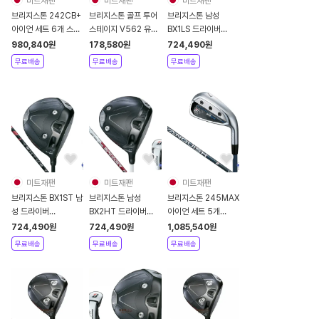
미트재팬
미트재팬
미트재팬
브리지스톤 242CB+
브리지스톤 골프 투어
브리지스톤 남성
아이언 세트 6개 스틸
스테이지 V562 유틸
BX1LS 드라이버
샤프트 N.S.PRO
리티 2개 세트
VENTUS BS6 2
980,840
원
178,580
원
724,490
원
950GH neo
MITSUBISHI
무료배송
무료배송
무료배송
미트재팬
미트재팬
미트재팬
브리지스톤 BX1ST 남
브리지스톤 남성
브리지스톤 245MAX
성 드라이버
BX2HT 드라이버
아이언 세트 5개
VENTUS BS6 2
SPEEDER NX
2024년
724,490
원
724,490
원
1,085,540
원
BS50w
VANQUISH BSi
무료배송
무료배송
무료배송