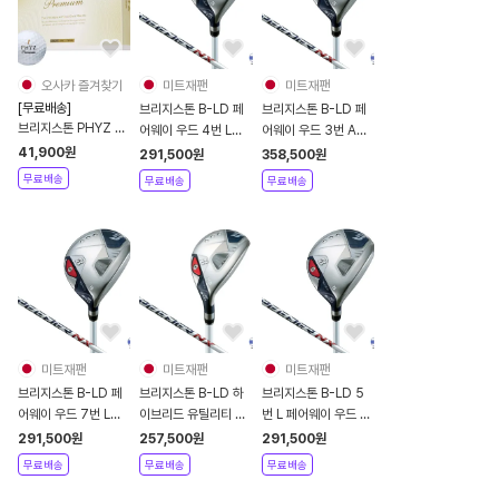
오사카 즐겨찾기
미트재팬
미트재팬
[무료배송]
브리지스톤 B-LD 페
브리지스톤 B-LD 페
브리지스톤 PHYZ 프
어웨이 우드 4번 L
어웨이 우드 3번 A
리미엄 볼 4피스 12개
2024년 여성용
2024년 여성용 카본
41,900
원
291,500
원
358,500
원
입 세트 화이트 골드
SPEEDER NX
샤프트
무료배송
무료배송
무료배송
미트재팬
미트재팬
미트재팬
브리지스톤 B-LD 페
브리지스톤 B-LD 하
브리지스톤 B-LD 5
어웨이 우드 7번 L
이브리드 유틸리티 4
번 L 페어웨이 우드 여
2024년 여성용 카본
번 A 카본샤프트
성용 2024년 카본샤
291,500
원
257,500
원
291,500
원
샤프트
2024년 여성용
프트 SPEEDER NX
무료배송
무료배송
무료배송