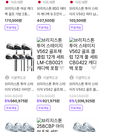
미트재팬
미트재팬
미트재팬
브리지스톤 여성 캐디
브리지스톤 BSG 메이
브리지스톤 투어 스테
백 골프 가방 2종
저 캐디백 9.5인치 골
이지 V562 퍼터 남성
2022년 BG-100L
프 가방 CB2571
용
170,500
원
407,500
원
103,500
원
무료배송
무료배송
무료배송
지셀렉도쿄
지셀렉도쿄
지셀렉도쿄
브리지스톤 투어 스테
브리지스톤 투어 스테
브리지스톤 투어 스테
이지 V562 아이언 7
이지 V562 골프채 클
이지 V562 골프 클럽
개 세트 미쓰비시 카본
럽 12개 세트 LM-
12개 풀 세트
590,500
원
970,500
원
1,091,500
원
스틸
CB0021 캐디백 포함
CBG422 캐디백 포
5
%
560,975
원
5
%
921,975
원
5
%
1,036,925
원
함
무료배송
무료배송
무료배송