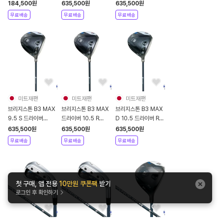
SPEEDER NX
2024년 카본샤프트
2024년 카본샤프트
184,500
원
635,500
원
635,500
원
무료배송
무료배송
무료배송
미트재팬
미트재팬
미트재팬
브리지스톤 B3 MAX
브리지스톤 B3 MAX
브리지스톤 B3 MAX
9.5 S 드라이버
드라이버 10.5 R
D 10.5 드라이버 R
2024년 카본샤프트
2024년 카본샤프트
2024년 카본샤프트
635,500
원
635,500
원
635,500
원
무료배송
무료배송
무료배송
첫 구매, 앱 전용
10만원 쿠폰팩
받기
로그인 후 확인하기