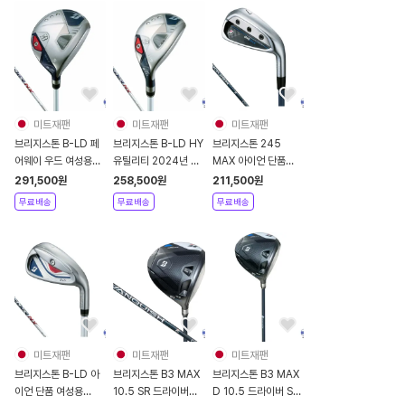
미트재팬
미트재팬
미트재팬
브리지스톤 B-LD 페
브리지스톤 B-LD HY
브리지스톤 245
어웨이 우드 여성용
유틸리티 2024년 여
MAX 아이언 단품
2024년 SPEEDER
성용 SPEEDER
2024년 남성용
291,500
원
258,500
원
211,500
원
NX
NXBS
VANQUISH BSI
무료배송
무료배송
무료배송
미트재팬
미트재팬
미트재팬
브리지스톤 B-LD 아
브리지스톤 B3 MAX
브리지스톤 B3 MAX
이언 단품 여성용
10.5 SR 드라이버
D 10.5 드라이버 SR