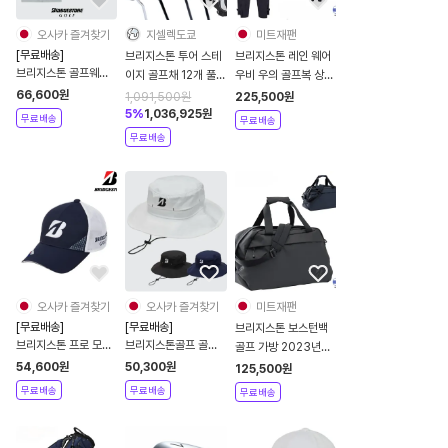
오사카 즐겨찾기
지셀렉도쿄
미트재팬
[무료배송]
브리지스톤 투어 스테
브리지스톤 레인 웨어
브리지스톤 골프웨어
이지 골프채 12개 풀
우비 우의 골프복 상하
레인 자켓 바람막이 3
세트 CBG422 캐디
의 세트 2024년
66,600
원
1,091,500
원
225,500
원
컬러
백 포함
84G03
5
%
1,036,925
원
무료배송
무료배송
무료배송
오사카 즐겨찾기
오사카 즐겨찾기
미트재팬
[무료배송]
[무료배송]
브리지스톤 보스턴백
브리지스톤 프로 모델
브리지스톤골프 골프
골프 가방 2023년
골프 모자 냉감 메쉬
캡 버킷햇 3컬러
BBG370
54,600
원
50,300
원
125,500
원
프리즈테크 벨크로 조
무료배송
무료배송
무료배송
절 4컬러