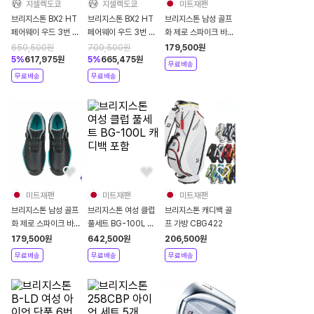
지셀렉도쿄
지셀렉도쿄
미트재팬
브리지스톤 BX2 HT
브리지스톤 BX2 HT
브리지스톤 남성 골프
페어웨이 우드 3번 스
페어웨이 우드 3번 텐
화 제로 스파이크 바이
피더 NX 골드 50
세이 프로 블랙 1K 코
터 라이트 화이트
650,500
원
700,500
원
179,500
원
2025년
어 50 2025년
SH2505
5
%
617,975
원
5
%
665,475
원
무료배송
무료배송
무료배송
미트재팬
미트재팬
미트재팬
브리지스톤 남성 골프
브리지스톤 여성 클럽
브리지스톤 캐디백 골
화 제로 스파이크 바이
풀세트 BG-100L 캐
프 가방 CBG422
터 라이트 스파이크리
디백 포함
179,500
원
642,500
원
206,500
원
스 SH2505
무료배송
무료배송
무료배송