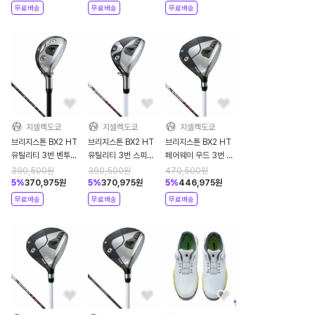
무료배송
무료배송
무료배송
지셀렉도쿄
지셀렉도쿄
지셀렉도쿄
브리지스톤 BX2 HT
브리지스톤 BX2 HT
브리지스톤 BX2 HT
유틸리티 3번 벤투스
유틸리티 3번 스피더
페어웨이 우드 3번 스
BS6h 2 2025년
NX BS50h 2025년
피더 NX BS50w
390,500
원
390,500
원
470,500
원
2025년
5
%
370,975
원
5
%
370,975
원
5
%
446,975
원
무료배송
무료배송
무료배송