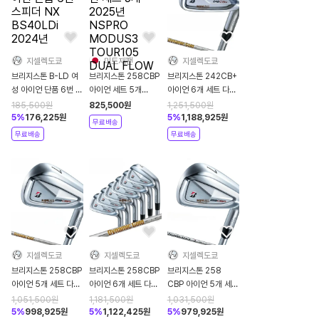
지셀렉도쿄
미트재팬
지셀렉도쿄
브리지스톤 B-LD 여
브리지스톤 258CBP
브리지스톤 242CB+
성 아이언 단품 6번 스
아이언 세트 5개
아이언 6개 세트 다이
피더 NX BS40LDi
2025년 NSPRO
나믹 골드 95 2025
185,500
원
825,500
원
1,251,500
원
2024년
MODUS3
년
5
%
176,225
원
5
%
1,188,925
원
무료배송
TOUR105 DUAL
무료배송
무료배송
FLOW
지셀렉도쿄
지셀렉도쿄
지셀렉도쿄
브리지스톤 258CBP
브리지스톤 258CBP
브리지스톤 258
아이언 5개 세트 다이
아이언 6개 세트 다이
CBP 아이언 5개 세트
나믹 골드 105 2025
나믹 골드 HT 2025
디이마나 iB65
1,051,500
원
1,181,500
원
1,031,500
원
년
년
2025년
5
%
998,925
원
5
%
1,122,425
원
5
%
979,925
원