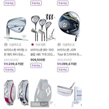
무료배송
무료배송
무료배송
지셀렉도쿄
미트재팬
지셀렉도쿄
브리지스톤 바이팅 스
브리지스톤 BG-100
브리지스톤 JGR
핀 웨지 좌타 왼손
클럽 세트 11개 2022
Tour B 드라이버 9.5
NSPRO 950GH
년 오리지널 샤프트
도 투어 AD
220,500
원
906,500
원
420,500
원
neo 2024년
5
%
209,475
원
5
%
399,475
원
무료배송
무료배송
무료배송
SOLD OUT