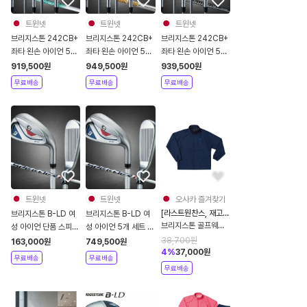
트윈넷
트윈넷
트윈넷
브리지스톤 242CB+
브리지스톤 242CB+
브리지스톤 242CB+
좌타 왼손 아이언 5개
좌타 왼손 아이언 5개
좌타 왼손 아이언 5개
세트 NSPRO 950
세트 다이나믹골드
세트 디아마나 iB70
919,500
원
949,500
원
939,500
원
GH NEO 스틸
105 스틸 2024
카본 2024
무료배송
무료배송
무료배송
2024
트윈넷
트윈넷
오사카 즐겨찾기
[라스트원찬스, 재고처
브리지스톤 B-LD 여
브리지스톤 B-LD 여
분]
브리지스톤 골프웨어
성 아이언 단품 스피더
성 아이언 5개 세트 스
레인 자켓 바람막이 남
NX BS40LDi 카본
피더 NX BS40LDi
38,700
원
163,000
원
749,500
원
성용 84G41 네이비
4
%
37,000
원
2024년
카본 2024
무료배송
무료배송
LL사이즈
무료배송