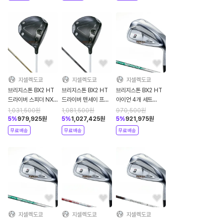
지셀렉도쿄
지셀렉도쿄
지셀렉도쿄
브리지스톤 BX2 HT
브리지스톤 BX2 HT
브리지스톤 BX2 HT
드라이버 스피더 NX
드라이버 텐세이 프로
아이언 4개 세트
골드 50 2025년
블랙 1K 코어 50
NSPRO 750GH
1,031,500
원
1,081,500
원
970,500
원
2025년
neo 2025년
5
%
979,925
원
5
%
1,027,425
원
5
%
921,975
원
무료배송
무료배송
무료배송
지셀렉도쿄
지셀렉도쿄
지셀렉도쿄