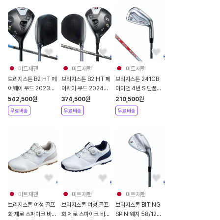
미트재팬
미트재팬
미트재팬
브리지스톤 B2 HT 페
브리지스톤 B2 HT 페
브리지스톤 241CB
어웨이 우드 2023년
어웨이 우드 2024년
아이언 4번 S 단품
카본샤프트 TENSEI
좌타 왼손용 카본샤프
2024년 남성용
542,500
원
374,500
원
210,500
원
Pro Blue 1K
트 VANQUISH
N.S.PRO MODUS3
무료배송
무료배송
무료배송
BS50
TOUR120
미트재팬
미트재팬
미트재팬
브리지스톤 여성 골프
브리지스톤 여성 골프
브리지스톤 BITING
화 제로 스파이크 바이
화 제로 스파이크 바이
SPIN 웨지 58/12도