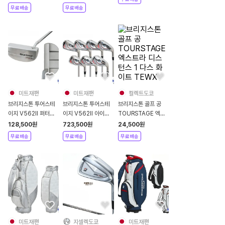
무료배송
무료배송
미트재팬
미트재팬
컬렉트도쿄
브리지스톤 투어스테
브리지스톤 투어스테
브리지스톤 골프 공
이지 V562II 퍼터
이지 V562II 아이언
TOURSTAGE 엑스
2025년
세트 7개 2025년
트라 디스턴스 1 다스
128,500
원
723,500
원
24,500
원
화이트 TEWX
무료배송
무료배송
무료배송
미트재팬
지셀렉도쿄
미트재팬