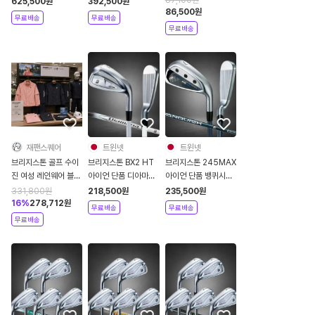
625,500
원
392,500
원
티셔츠 B-01
86,500
원
VANQUISH
VANQUISH
무료배송
무료배송
IGM01A 26SS
무료배송
재팬스퀘어
트윈넷
트윈넷
브리지스톤 골프 수이
브리지스톤 BX2 HT
브리지스톤 245MAX
진 여성 레인웨어 블루
아이언 단품 디아마나
아이언 단품 뱅퀴시
종 팬츠 세트 상하의
BS50iII 카본샤프트
BSi MAX 카본 2024
331,800
원
218,500
원
235,500
원
우비 84G55
남성 2025년
년
16
%
278,712
원
무료배송
무료배송
무료배송