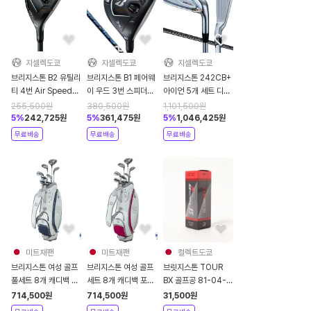
지셀렉도쿄
지셀렉도쿄
지셀렉도쿄
브리지스톤 B2 유틸리
브리지스톤 B1 페어웨
브리지스톤 242CB+
티 4번 Air Speeder
이 우드 3번 스피더
아이언 5개 세트 디아
BS
NX60 카본 샤프트
마나 Thump iB70
255,500
원
380,500
원
1,101,500
원
2021년
5
%
242,725
원
5
%
361,475
원
5
%
1,046,425
원
무료배송
무료배송
무료배송
미트재팬
미트재팬
컬렉트도쿄
브리지스톤 여성 골프
브리지스톤 여성 골프
브릿지스톤 TOUR
풀세트 8개 캐디백 포
세트 8개 캐디백 포함
BX 골프공 81-04-
함 2022년 BSGBG-
2022년
0294-142
714,500
원
714,500
원
31,500
원
100L