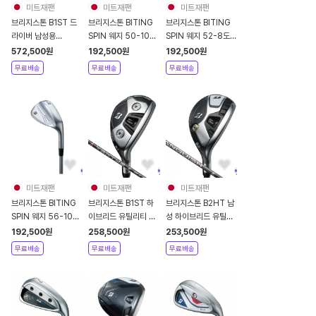
미트재팬
미트재팬
미트재팬
브리지스톤 B1ST 드
브리지스톤 BITING
브리지스톤 BITING
라이버 남성용
SPIN 웨지 50-10도
SPIN 웨지 52-8도
VENTUS BS 6
2024년 남성용
2024년 남성용
572,500
원
192,500
원
192,500
원
N.S.PRO 950GH
N.S.PRO 950GH
무료배송
무료배송
무료배송
neo
neo
미트재팬
미트재팬
미트재팬
브리지스톤 BITING
브리지스톤 B1ST 하
브리지스톤 B2HT 남
SPIN 웨지 56-10도
이브리드 유틸리티 남
성 하이브리드 유틸리
남성용 2024년
성용 VENTUS BS
티 VANQUISH
192,500
원
258,500
원
253,500
원
N.S.PRO 950GH
6h
BS50h
무료배송
무료배송
무료배송
neo