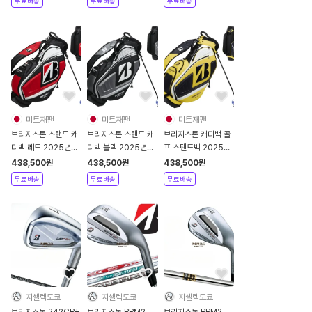
무료배송
무료배송
무료배송
미트재팬
미트재팬
미트재팬
브리지스톤 스탠드 캐
브리지스톤 스탠드 캐
브리지스톤 캐디백 골
디백 레드 2025년
디백 블랙 2025년
프 스탠드백 2025년
CB2502
CB2502
CB2502
438,500
원
438,500
원
438,500
원
무료배송
무료배송
무료배송
지셀렉도쿄
지셀렉도쿄
지셀렉도쿄