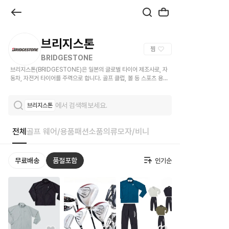
브
랜
드
브리지스톤
찜
관
BRIDGESTONE
브리지스톤(BRIDGESTONE)은 일본의 글로벌 타이어 제조사로, 자
|
동차, 자전거 타이어를 주력으로 합니다. 골프 클럽, 볼 등 스포츠 용품
도 전개합니다.
크
에서 검색해보세요.
브리지스톤
로
켓
전체
골프 웨어/용품
패션소품
의류
모자/비니
무료배송
품절포함