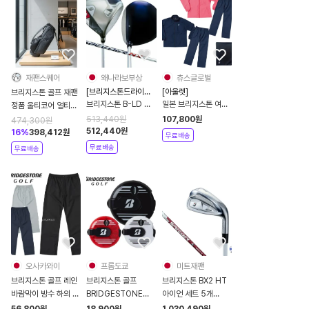
재팬스퀘어
왜나라보부상
츄스글로벌
[브리지스톤드라이버,
[아울렛]
브리지스톤 골프 재팬
브리지스톤여성드라이
브리지스톤 B-LD 드
일본 브리지스톤 여성
정품 울티코어 얼티밋
버]
라이버 여성
골프 레인웨어 상하의
스탠드 백 캐디 2026
513,440
원
107,800
원
474,300
원
SPEEDER NX
세트 84G51 파우치
512,440
원
신제품 CB2631
16
%
398,412
원
무료배송
BS40LDw 2024년
포함
무료배송
무료배송
카본 샤프트
오사카와이
프롬도쿄
미트재팬
브리지스톤 골프 레인
브리지스톤 골프
브리지스톤 BX2 HT
바람막이 방수 하의 팬
BRIDGESTONE
아이언 세트 5개
츠 레인웨어 남성
GOLF 스코어 카운터
2025년 카본샤프트