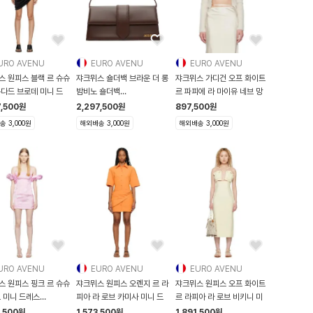
URO AVENU
EURO AVENU
EURO AVENU
스 원피스 블랙 르 슈슈
쟈크뮈스 숄더백 브라운 더 롱
쟈크뮈스 가디건 오프 화이트
우다드 브로데 미니 드
밤비노 숄더백
르 파피에 라 마이유 네브 망
261553F048054
7,500
원
2,297,500
원
897,500
원
 3,000원
해외배송 3,000원
해외배송 3,000원
URO AVENU
EURO AVENU
EURO AVENU
스 원피스 핑크 르 슈슈
쟈크뮈스 원피스 오렌지 르 라
쟈크뮈스 원피스 오프 화이트
브 미니 드레스
피아 라 로브 카미사 미니 드
르 라피아 라 로브 비키니 미
53F0520
9,500
원
1,573,500
원
1,891,500
원