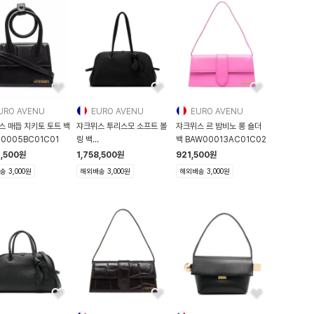
URO AVENU
EURO AVENU
EURO AVENU
스 매듭 치키토 토트 백
쟈크뮈스 투리스모 소프트 볼
쟈크뮈스 르 밤비노 롱 숄더
0005BC01C01
링 백
백 BAW00013AC01C02
BAU00417AC03A03
4,500
원
1,758,500
원
921,500
원
 3,000원
해외배송 3,000원
해외배송 3,000원