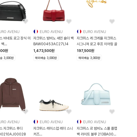
URO AVENU
EURO AVENU
EURO AVENU
스 바네토 로고 장식 미
쟈크뮈스 밤비노 셰인 숄더 백
자크뮈스 레 크레올 자크뮈스
 백
BAW00453AC27L14
시그니쳐 로고 후프 이어링 골
0429AC01C01
500
원
1,473,500
원
197,500
원
 3,000원
해외배송 3,000원
해외배송 3,000원
URO AVENU
EURO AVENU
EURO AVENU
스 자크뮈스 후디
쟈크뮈스 레이스업 레더 스니
자크뮈스 르 밤비노 스몰 플랩
0210AJ00028
커즈
백 라이트 블루 213BA006