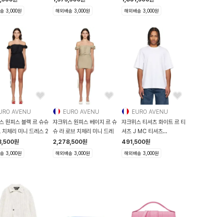
 3,000원
해외배송 3,000원
해외배송 3,000원
URO AVENU
EURO AVENU
EURO AVENU
스 원피스 블랙 르 슈슈
쟈크뮈스 원피스 베이지 르 슈
쟈크뮈스 티셔츠 화이트 르 티
 치체리 미니 드레스 2
슈 라 로브 치체리 미니 드레
셔츠 J MC 티셔츠
252553M213015
8,500
원
2,278,500
원
491,500
원
 3,000원
해외배송 3,000원
해외배송 3,000원