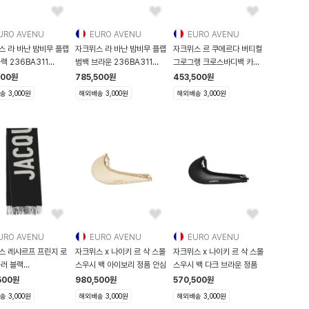
URO AVENU
EURO AVENU
EURO AVENU
스 라 바난 밤비무 플랩
자크뮈스 라 바난 밤비무 플랩
자크뮈스 르 쿠에르다 버티컬
랙 236BA311
범백 브라운 236BA311
그로그랭 크로스바디백 카키
 990 236BA31
3073 850 236B
2
500
원
785,500
원
453,500
원
 3,000원
해외배송 3,000원
해외배송 3,000원
URO AVENU
EURO AVENU
EURO AVENU
스 레샤르프 프린지 로
자크뮈스 x 나이키 르 삭 스몰
자크뮈스 x 나이키 르 삭 스몰
플러 블랙
스우시 백 아이보리 정품 안심
스우시 백 다크 브라운 정품
0435AOT 4001
500
원
980,500
원
570,500
원
 3,000원
해외배송 3,000원
해외배송 3,000원