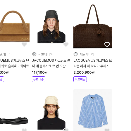
일매니아
세일매니아
세일매니아
QUEMUS 자크뮈스 탠
JACQUEMUS 자크뮈스 블
JACQUEMUS 자크뮈스 브
치키토 숄더백 - 화이트
랙 레 클래시크 르 밥 오발리
라운 라지 더 라피아 투리스모
버킷햇 - 블랙
핸드백 - Camel
200
원
117,100
원
2,200,900
원
송
무료배송
무료배송