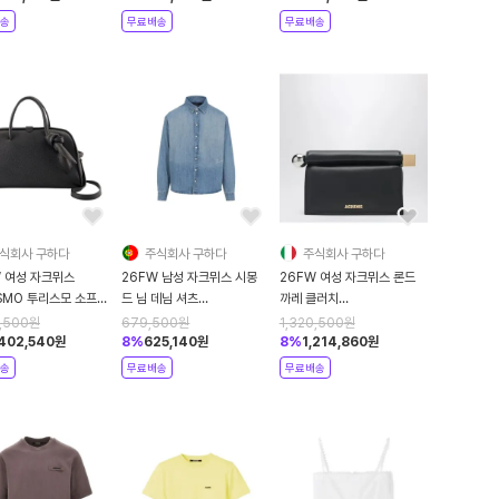
BLACK
송
무료배송
무료배송
식회사 구하다
주식회사 구하다
주식회사 구하다
W 여성 자크뮈스
26FW 남성 자크뮈스 시몽
26FW 여성 자크뮈스 론드
ISMO 투리스모 소프트
드 님 데님 셔츠
까레 클러치
볼링 토트벡
SHM00545AD00017
BAW00356AC27L14
4,500
원
679,500
원
1,320,500
원
0416AC03A03
33C BLUE
Black
,402,540
원
8
%
625,140
원
8
%
1,214,860
원
BLACK
송
무료배송
무료배송