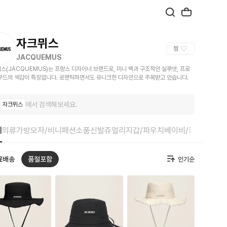
자크뮈스
찜
JACQUEMUS
스(JACQUEMUS)는 프랑스 디자이너 브랜드로, 미니 백과 구조적인 실루엣, 프로
무드의 색감이 특징입니다. 로맨틱하면서도 유니크한 디자인으로 주목받고 있습니다.
에서 검색해보세요.
자크뮈스
체
의류
가방
모자/비니
패션소품
신발
쥬얼리
지갑/파우치
베이비/키즈
료배송
품절포함