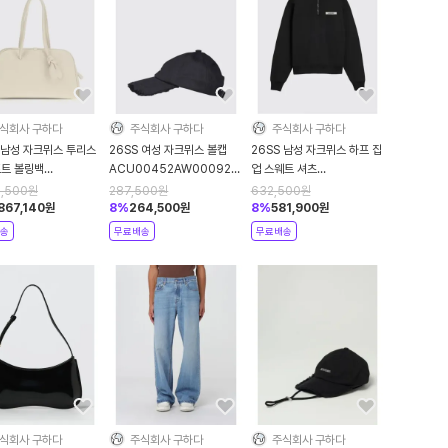
식회사 구하다
주식회사 구하다
주식회사 구하다
 남성 자크뮈스 투리스
26SS 여성 자크뮈스 볼캡
26SS 남성 자크뮈스 하프 집
프트 볼링백
ACU00452AW00092
업 스웨트 셔츠
0417AC03A03
990 Black
SSM00313AJ00174
9,500
원
287,500
원
632,500
원
ory
990 Black
,867,140
원
8
%
264,500
원
8
%
581,900
원
송
무료배송
무료배송
식회사 구하다
주식회사 구하다
주식회사 구하다