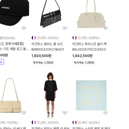
벨리(Aveli)
EURO AVENU
EURO AVENU
출고, 관부가세포함]
쟈크뮈스 밤비노 롱 슈즈
쟈크뮈스 투리스모 숄더 백
스 가조 메탈 로고 블랙
BAW00431AC18A01
BAU00417AC03A03
볼캡
000
원
1,820,500
원
1,842,500
원
00670AW00092
송
해외배송 3,000원
해외배송 3,000원
URO AVENU
EURO AVENU
EURO AVENU
스 밤비노 샹 숄더 백
쟈크뮈스 원피스 블랙 라 로브
쟈크뮈스 스카프 블루 르 페이