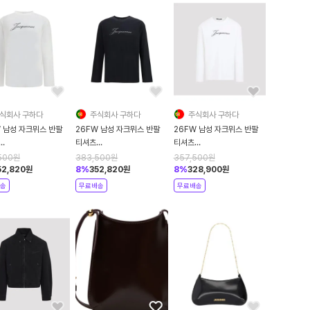
식회사 구하다
주식회사 구하다
주식회사 구하다
W 남성 자크뮈스 반팔
26FW 남성 자크뮈스 반팔
26FW 남성 자크뮈스 반팔
티셔츠
티셔츠
0351AJ00289
TSU00351AJ00289
TSU00351AJ00289
500
원
383,500
원
357,500
원
WHITE
990 BLACK
100 WHITE
52,820
원
8
%
352,820
원
8
%
328,900
원
송
무료배송
무료배송