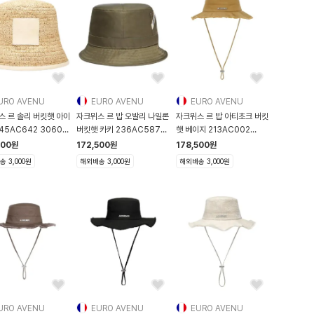
URO AVENU
EURO AVENU
EURO AVENU
스 르 솔리 버킷햇 아이
자크뮈스 르 밥 오발리 나일론
자크뮈스 르 밥 아티초크 버킷
45AC642 3060
버킷햇 카키 236AC587
햇 베이지 213AC002
245AC642-3060-
3138 560 236A
5012 150 213AC002
500
원
172,500
원
178,500
원
 3,000원
해외배송 3,000원
해외배송 3,000원
URO AVENU
EURO AVENU
EURO AVENU