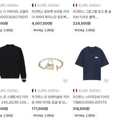
URO AVENU
EURO AVENU
EURO AVENU
스 디 아비아도 선글라
쟈크뮈스 토트백 브라운 라지
자크뮈스 그로그랭 로고 롱 슬
U00030AOT4051
더 라피아 투리스모 토트백
리브 티셔츠 블랙
261
TSM00570AJ0 0226
500
원
4,007,500
원
224,500
원
 3,000원
해외배송 3,000원
해외배송 3,000원
URO AVENU
EURO AVENU
EURO AVENU
스 르 스웨트셔츠 타이
자크뮈스 르 브레이슬릿 치키
쟈크뮈스 스타지오네 티셔츠
 245JS236 2341
토 바레 치키토 토글 참 브레
TSM00306AJ00170
245JS236-234
이
500
원
171,500
원
318,500
원
 3,000원
해외배송 3,000원
해외배송 3,000원