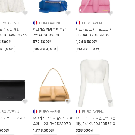
URO AVENU
EURO AVENU
EURO AVENU
스 디망슈 재킷
쟈크뮈스 키링 지퍼 지갑
쟈크뮈스 르 밤비노 토트 백
00160AW00745
221AC3083000
213BA0073169405
5,500
원
572,500
원
1,246,500
원
 3,000원
해외배송 3,000원
해외배송 3,000원
URO AVENU
EURO AVENU
EURO AVENU
스 디보스드 로고 카드
쟈크뮈스 르 프티 밤비무 가죽
쟈크뮈스 르 가디건 알주 크롭
숄더 백 231BA0523073
재킷 241KN2032356110
0349AC18A01
500
원
1,778,500
원
328,500
원