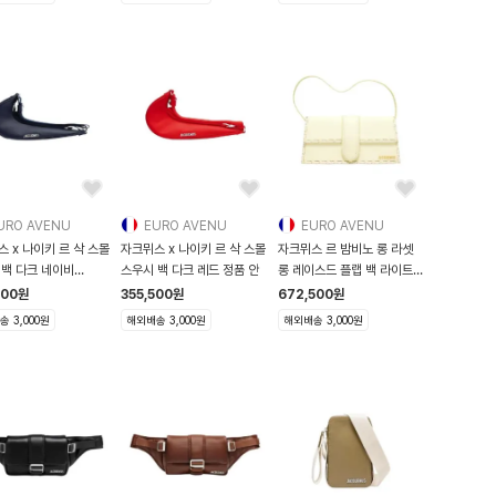
URO AVENU
EURO AVENU
EURO AVENU
 x 나이키 르 삭 스몰
자크뮈스 x 나이키 르 삭 스몰
자크뮈스 르 밤비노 롱 라셋
 백 다크 네이비
스우시 백 다크 레드 정품 안
롱 레이스드 플랩 백 라이트
A406
옐
500
원
355,500
원
672,500
원
 3,000원
해외배송 3,000원
해외배송 3,000원