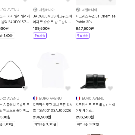
URO AVENU
세일매니아
세일매니아
스 라 카사 발레 발레리
JACQUEMUS 자크뮈스 베
자크뮈스 우먼 La Chemise
 블랙 243FO157
이지 르 슈슈 르 밥 오발리 버
Pablo 3Ev
 990 243F
킷햇 - 블랙
500
원
109,500
원
947,500
원
 3,000원
무료배송
무료배송
URO AVENU
EURO AVENU
EURO AVENU
스 A 클러치 오발로 크
쟈크뮈스 로고 패치 코튼 티셔
쟈크뮈스 르 포르테 밤비노 에
일 엠보스드 숄더 백
츠 TSM00133AJ00226
어팟 케이스
00
233SL1173000990
,500
원
296,500
원
296,500
원
 3,000원
해외배송 3,000원
해외배송 3,000원