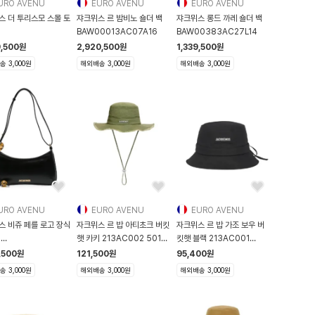
URO AVENU
EURO AVENU
EURO AVENU
스 더 투리스모 스몰 토
쟈크뮈스 르 밤비노 숄더 백
쟈크뮈스 롱드 까레 숄더 백
BAW00013AC07A16
BAW00383AC27L14
0416AC03A03
9,500
원
2,920,500
원
1,339,500
원
 3,000원
해외배송 3,000원
해외배송 3,000원
URO AVENU
EURO AVENU
EURO AVENU
스 비쥬 페를 로고 장식
자크뮈스 르 밥 아티초크 버킷
자크뮈스 르 밥 가조 보우 버
백
햇 카키 213AC002 5012
킷햇 블랙 213AC001
0057AC01C01
560 213AC002-50
5001 990 223AC001 5
,500
원
121,500
원
95,400
원
 3,000원
해외배송 3,000원
해외배송 3,000원