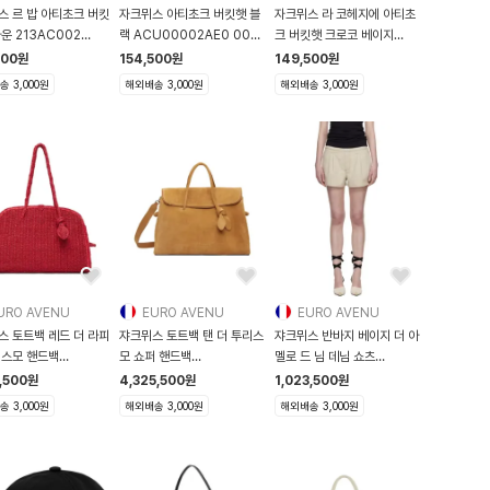
스 르 밥 아티초크 버킷
자크뮈스 아티초크 버킷햇 블
자크뮈스 라 코헤지에 아티초
운 213AC002
랙 ACU00002AE0 0014
크 버킷햇 크로코 베이지
 850 213AC002
990 ACU00002AE0-
213AC00
500
원
154,500
원
149,500
원
0014
 3,000원
해외배송 3,000원
해외배송 3,000원
URO AVENU
EURO AVENU
EURO AVENU
스 토트백 레드 더 라피
쟈크뮈스 토트백 탠 더 투리스
쟈크뮈스 반바지 베이지 더 아
리스모 핸드백
모 쇼퍼 핸드백
멜로 드 님 데님 쇼츠
53F046013
261553F046027
261553F0880
,500
원
4,325,500
원
1,023,500
원
 3,000원
해외배송 3,000원
해외배송 3,000원