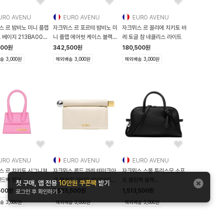
URO AVENU
EURO AVENU
EURO AVENU
스 르 밤비노 미니 플랩
자크뮈스 르 포르테 밤비노 미
자크뮈스 르 꼴리에 치키토 바
 베이지 213BA006
니 플랩 에어팟 케이스 블랙
레 토글 참 네클리스 라이트
 180 2
23
500
원
342,500
원
180,500
원
 3,000원
해외배송 3,000원
해외배송 3,000원
URO AVENU
EURO AVENU
EURO AVENU
스 르 치키토 시그니쳐
자크뮈스 론드 까레 테이크아
자크뮈스 스몰 투리스모 소프
핸드백 핑크
웃 클러치 라이트 아이보리
트 볼링백 블랙
첫 구매, 앱 전용
10만원 쿠폰팩
받기
A001 3060 43
BAW0
BAW00416AC0 3A03
500
원
1,525,500
원
1,513,500
원
로그인 후 확인하기
990
 3,000원
해외배송 3,000원
해외배송 3,000원