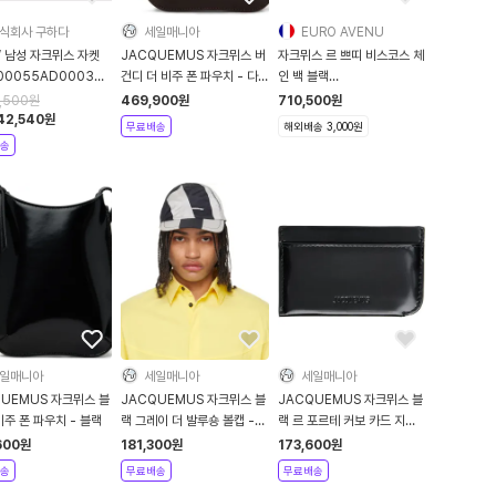
식회사 구하다
세일매니아
EURO AVENU
W 남성 자크뮈스 자켓
JACQUEMUS 자크뮈스 버
자크뮈스 르 쁘띠 비스코스 체
00055AD00039
건디 더 비주 폰 파우치 - 다
인 백 블랙
BLACK
크 버건디
BAW00404BC1-8A01-
4,500
원
469,900
원
710,500
원
990
42,540
원
무료배송
해외배송 3,000원
송
일매니아
세일매니아
세일매니아
QUEMUS 자크뮈스 블
JACQUEMUS 자크뮈스 블
JACQUEMUS 자크뮈스 블
비주 폰 파우치 - 블랙
랙 그레이 더 발루숑 볼캡 -
랙 르 포르테 커보 카드 지갑
Print stripes
- 블랙
600
원
181,300
원
173,600
원
송
무료배송
무료배송