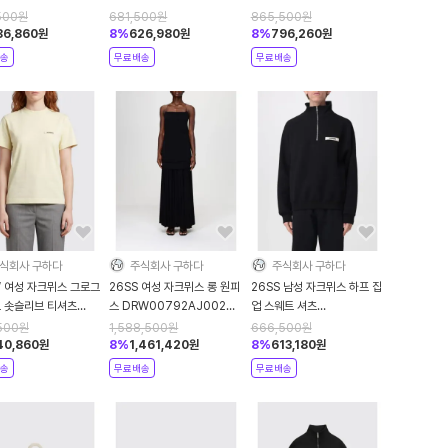
289 100 White
SHW00560 AW00648
AC18A01 990 Black
500
원
681,500
원
865,500
원
100 White
86,860
원
8
%
626,980
원
8
%
796,260
원
송
무료배송
무료배송
식회사 구하다
주식회사 구하다
주식회사 구하다
W 여성 자크뮈스 그로그
26SS 여성 자크뮈스 롱 원피
26SS 남성 자크뮈스 하프 집
고 솟슬리브 티셔츠
스 DRW00792AJ00253
업 스웨트 셔츠
0550AJ00029
990 Black
SSM00313AJ00174
500
원
1,588,500
원
666,500
원
ellow
990 Black
40,860
원
8
%
1,461,420
원
8
%
613,180
원
송
무료배송
무료배송