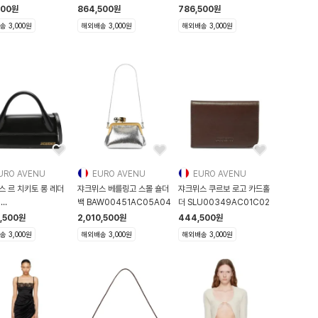
FOW00175AW00255
3128 320
500
원
864,500
원
786,500
원
 3,000원
해외배송 3,000원
해외배송 3,000원
URO AVENU
EURO AVENU
EURO AVENU
스 르 치키토 롱 레더
쟈크뮈스 베를링고 스몰 숄더
쟈크뮈스 쿠르보 로고 카드홀
백
백 BAW00451AC05A04
더 SLU00349AC01C02
0004AC01C01
3,500
원
2,010,500
원
444,500
원
 3,000원
해외배송 3,000원
해외배송 3,000원