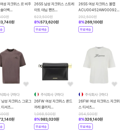
 여성 자크뮈스 르 비주
26SS 남성 자크뮈스 스트레
26SS 여성 자크뮈스 볼캡
 숄더백
이트 데님 팬츠
ACU00452AW00092
0442AC18A01
PAM00028AD00038
990 Black
500
원
623,500
원
292,500
원
lack
33C Blue
13,740
원
8
%
573,620
원
8
%
269,100
원
송
무료배송
무료배송
식회사 구하다
주식회사 구하다
주식회사 구하다
W 남성 자크뮈스 그로그
26FW 여성 자크뮈스 론드
26FW 여성 자크뮈스 자크뮈
고 티셔츠
까레 클러치
스 티셔츠
0133AJ00226
BAW00356AC27L14
TSW00596AJ00289100
500
원
1,068,500
원
354,500
원
Brown
Black
White
72,140
원
8
%
983,020
원
8
%
326,140
원
송
무료배송
무료배송