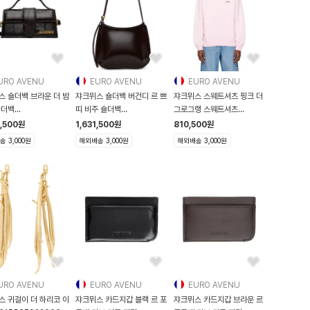
URO AVENU
EURO AVENU
EURO AVENU
스 숄더백 브라운 더 밤
쟈크뮈스 숄더백 버건디 르 쁘
쟈크뮈스 스웨트셔츠 핑크 더
숄더백
띠 비주 숄더백
그로그랭 스웨트셔츠
53F048035
261553F048009
261553M2040
9,500
원
1,631,500
원
810,500
원
 3,000원
해외배송 3,000원
해외배송 3,000원
URO AVENU
EURO AVENU
EURO AVENU
스 귀걸이 더 하리코 이
쟈크뮈스 카드지갑 블랙 르 포
쟈크뮈스 카드지갑 브라운 르