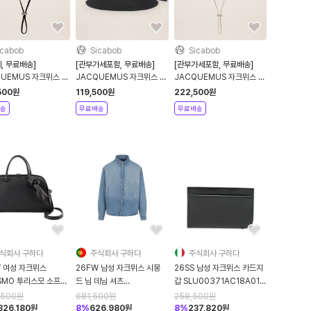
icabob
Sicabob
Sicabob
, 무료배송]
[관부가세포함, 무료배송]
[관부가세포함, 무료배송]
QUEMUS 자크뮈스 아
JACQUEMUS 자크뮈스 가
JACQUEMUS 자크뮈스 아
 버킷햇 블랙
조 버킷 햇 블랙
티초크 버킷햇 오프화이트
500
원
119,500
원
222,500
원
223AC0015001
송
무료배송
무료배송
식회사 구하다
주식회사 구하다
주식회사 구하다
W 여성 자크뮈스
26FW 남성 자크뮈스 시몽
26SS 남성 자크뮈스 카드지
ISMO 투리스모 소프트
드 님 데님 셔츠
갑 SLU00371AC18A01
볼링 토트벡
SHM00545AD00017
990 BLACK
,500
원
681,500
원
258,500
원
0416AC03A03
33C BLUE
,326,180
원
8
%
626,980
원
8
%
237,820
원