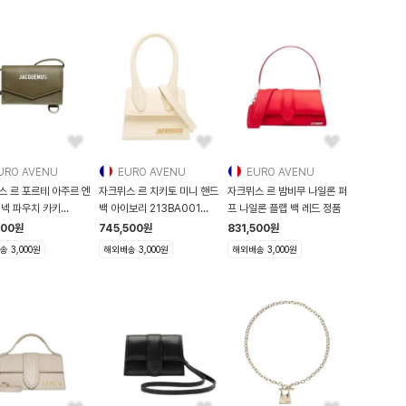
URO AVENU
EURO AVENU
EURO AVENU
스 르 포르테 아주르 엔
자크뮈스 르 치키토 미니 핸드
자크뮈스 르 밤비무 나일론 퍼
 넥 파우치 카키
백 아이보리 213BA001
프 나일론 플랩 백 레드 정품
L004
3060 120 213BA
500
원
745,500
원
831,500
원
 3,000원
해외배송 3,000원
해외배송 3,000원