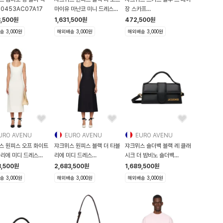
0453AC07A17
마이유 마난코 미니 드레스
장 스카프
26
261553M150014
8,500
원
1,631,500
원
472,500
원
 3,000원
해외배송 3,000원
해외배송 3,000원
URO AVENU
EURO AVENU
EURO AVENU
스 원피스 오프 화이트
쟈크뮈스 원피스 블랙 더 타블
쟈크뮈스 숄더백 블랙 레 클래
블리에 미디 드레스
리에 미디 드레스
시크 더 밤비노 숄더백
53
261553F054001
261553F04
3,500
원
2,683,500
원
1,689,500
원
 3,000원
해외배송 3,000원
해외배송 3,000원