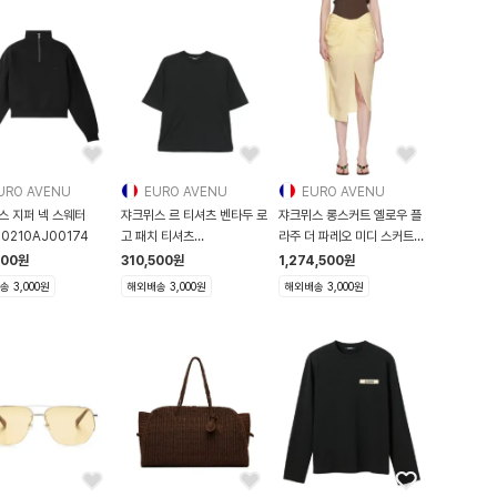
URO AVENU
EURO AVENU
EURO AVENU
스 지퍼 넥 스웨터
쟈크뮈스 르 티셔츠 벤타두 로
쟈크뮈스 롱스커트 옐로우 플
0210AJ00174
고 패치 티셔츠
라주 더 파레오 미디 스커트
TSW00588AJ00254
262
500
원
310,500
원
1,274,500
원
 3,000원
해외배송 3,000원
해외배송 3,000원