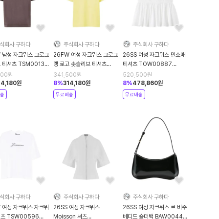
식회사 구하다
주식회사 구하다
주식회사 구하다
W 남성 자크뮈스 그로그
26FW 여성 자크뮈스 그로그
26SS 여성 자크뮈스 민소매
 티셔츠 TSM00133
랭 로고 솟슬리브 티셔츠
티셔츠 TOW00887
226 850 Brown
TSW00550 AJ00029
AW00648 100 White
500
원
341,500
원
520,500
원
205 Yellow
14,180
원
8
%
314,180
원
8
%
478,860
원
송
무료배송
무료배송
식회사 구하다
주식회사 구하다
주식회사 구하다
W 여성 자크뮈스 자크뮈
26SS 여성 자크뮈스
26SS 여성 자크뮈스 르 비주
츠 TSW00596
Moisson 셔츠
베디드 숄더백 BAW00442