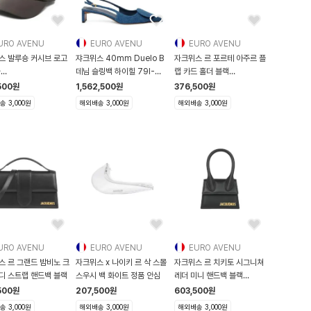
URO AVENU
EURO AVENU
EURO AVENU
스 발루숑 커시브 로고
쟈크뮈스 40mm Duelo B
자크뮈스 르 포르테 아주르 플
자
데님 슬링백 하이힐 79I-
랩 카드 홀더 블랙
00799AW00645
IB2018
216SL004-3038
500
원
1,562,500
원
376,500
원
 3,000원
해외배송 3,000원
해외배송 3,000원
URO AVENU
EURO AVENU
EURO AVENU
스 르 그랜드 밤비노 크
자크뮈스 x 나이키 르 삭 스몰
자크뮈스 르 치키토 시그니쳐
디 스트랩 핸드백 블랙
스우시 백 화이트 정품 안심
레더 미니 핸드백 블랙
213BA001
500
원
207,500
원
603,500
원
 3,000원
해외배송 3,000원
해외배송 3,000원