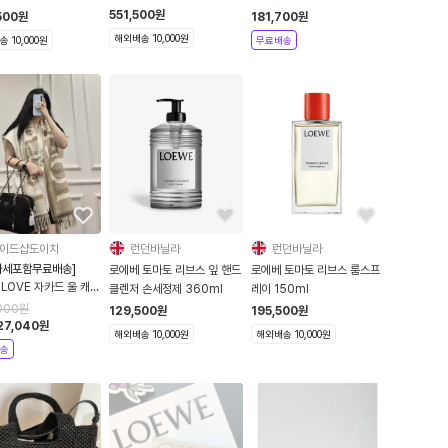
버스 스니커즈 BLACK
551,500
원
500
원
181,700
원
L816282X02 1100
해외배송 10,000원
 10,000원
무료배송
이드샵도이치
런던바닐라
런던바닐라
가세포함무료배송]
로에베 토마토 리브스 잎 핸드
로에베 토마토 리브스 룸스프
LOVE 자카드 울 캐시
클렌저 손세정제 360ml
레이 150ml
머플러 2컬러
000
원
129,500
원
195,500
원
257X51
27,040
원
해외배송 10,000원
해외배송 10,000원
송