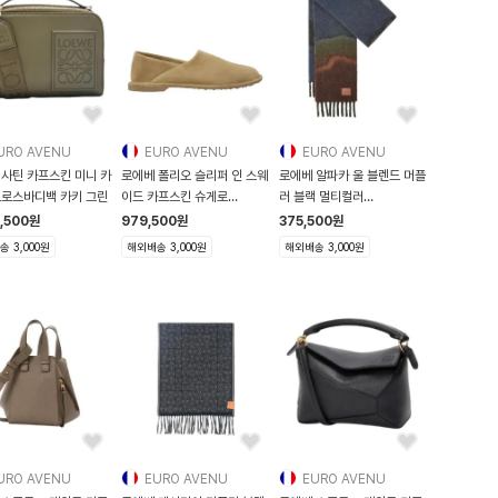
URO AVENU
EURO AVENU
EURO AVENU
 사틴 카프스킨 미니 카
로에베 폴리오 슬리퍼 인 스웨
로에베 알파카 울 블렌드 머플
크로스바디백 카키 그린
이드 카프스킨 슈게로
러 블랙 멀티컬러
M816291X39
F655SS1X02 1489
5,500
원
979,500
원
375,500
원
 3,000원
해외배송 3,000원
해외배송 3,000원
URO AVENU
EURO AVENU
EURO AVENU