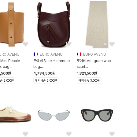
URO AVENU
EURO AVENU
EURO AVENU
Mini Pebble
로에베 Slice Hammock
로에베 Anagram wool
t bag
bag
scarf
FH5FWBRWZZZZZ00
LOEMMQ77BURZZZZZ00
LOED22GHBEIZZZZZ00
3,500
원
4,734,500
원
1,321,500
원
 3,000원
해외배송 3,000원
해외배송 3,000원