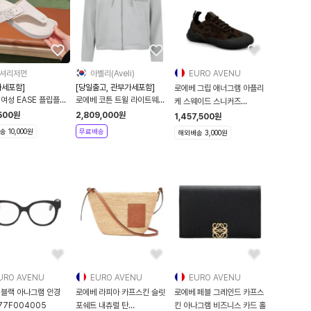
셔리저먼
아벨리(Aveli)
EURO AVENU
가세포함]
[당일출고, 관부가세포함]
로에베 그립 애너그램 아플리
여성 EASE 플립플랍
로에베 코튼 트윌 라이트웨이
케 스웨이드 스니커즈
슬라이드
트 후드 그레이 자켓
L814282X78
500
원
2,809,000
원
1,457,500
원
465X59 화이트
H526Y02WCO
 10,000원
무료배송
해외배송 3,000원
URO AVENU
EURO AVENU
EURO AVENU
경
로에베 라피아 카프스킨 슬릿
로에베 페블 그레인드 카프스
77F004005
포쉐트 내츄럴 탄
킨 아나그램 비즈니스 카드 홀