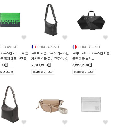
URO AVENU
EURO AVENU
EURO AVENU
 카프스킨 시그니쳐 플
로에베 서플 스무스 카프스킨
로에베 샤이니 카프스킨 퍼즐
드 홀더 애플 그린 딥
자카드 스몰 큐비 크로스바디
폴드 더플 블랙
B510PUBX01 1100 B51
500
원
2,317,500
원
3,563,500
원
 3,000원
해외배송 3,000원
해외배송 3,000원