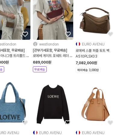
estlondon
westlondon
EURO AVENU
가세포함, 무료배송]
[관부가세포함, 무료배송]
로에베 스몰 퍼즐 토트 백
 아나그램 트리폴드 그
로에베 게이트 포쉐트 레더 크
A510PLSX03
체인 월렛 크로스백
로스백 WINE
000
원
689,000
원
7,082,000
원
N C821374X05
0010316958
송
무료배송
해외배송 3,000원
URO AVENU
EURO AVENU
EURO AVENU