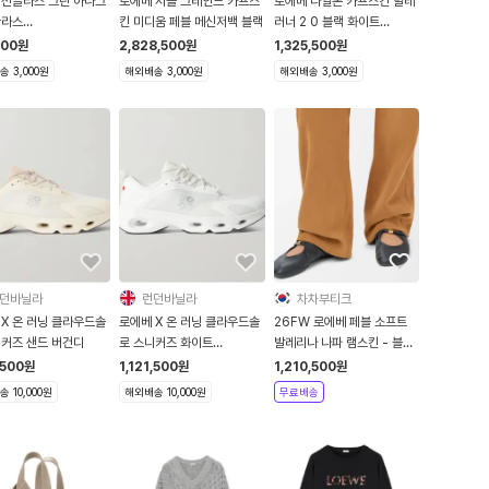
 선글라스 그린 아나그
로에베 서플 그레인드 카프스
로에베 나일론 카프스킨 발레
글라스
킨 미디움 페블 메신저백 블랙
러너 2 0 블랙 화이트
77F005026
LBR2282X36 1
500
원
2,828,500
원
1,325,500
원
 3,000원
해외배송 3,000원
해외배송 3,000원
던바닐라
런던바닐라
차차부티크
 X 온 러닝 클라우드솔
로에베 X 온 러닝 클라우드솔
26FW 로에베 페블 소프트
니커즈 샌드 버건디
로 스니커즈 화이트
발레리나 나파 램스킨 - 블랙
M929282X38
L815466X46 1100
,500
원
1,121,500
원
1,210,500
원
 10,000원
해외배송 10,000원
무료배송