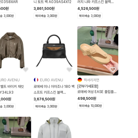
20358XAR
니 토트 백 A039AS4X12
러치 나파 카프스킨 블랙
A411FC
500
원
3,861,500
원
4,526,500
원
 3,000원
해외배송 3,000원
해외배송 3,000원
URO AVENU
EURO AVENU
럭셔리저먼
[관부가세포함]
 벨트 바이커 재킷
로에베 미니 아마조나 180 백
로에베 여성 EASE 플립플랍
Y34L93
소프트 카프스킨 블랙
레더 슬라이드
A039AS4X12-
498,500
원
1,000
원
3,676,500
원
L814465X59 MEDIUM
해외배송 10,000원
 3,000원
해외배송 3,000원
CONCEALER