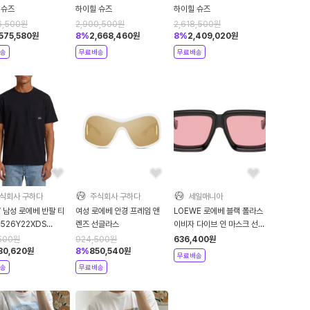
 슈즈
하이힐 슈즈
하이힐 슈즈
6,500
원
2,900,500
원
2,618,500
원
,575,580
원
8
%
2,668,460
원
8
%
2,409,020
원
송
무료배송
무료배송
식회사 구하다
주식회사 구하다
세일매니아
 남성 로에베 반팔 티
여성 로에베 안경 프레임 앤
LOEWE 로에베 블랙 폴라스
526Y22XDS
렌즈 선글라스
이비자 다이브 인 마스크 선글
K
라스 - Shiny 블랙
500
원
924,500
원
636,400
원
80,620
원
8
%
850,540
원
무료배송
송
무료배송