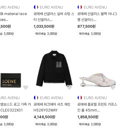
URO AVENU
EURO AVENU
EURO AVENU
i material lace
로에베 선글라스 실버 슈팅 스
로에베 선글라스 블랙 아나그
oes
타 선글라스
램 선글라스
6R89BEIE2A1A00
261677M134008
261677M134024
,500
원
1,033,500
원
877,500
원
 3,000원
해외배송 3,000원
해외배송 3,000원
URO AVENU
EURO AVENU
EURO AVENU
 엠보스드 로고 가죽 카
로에베 워크웨어 셔츠 재킷
로에베 플로럴 프린트 카프스
CLE0322X01
H526Y02WAY
킨 뮬 45mm
LLST379X04
500
원
4,146,500
원
1,858,500
원
 3,000원
해외배송 3,000원
해외배송 3,000원