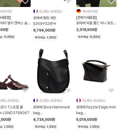
셔리저먼
EURO AVENU
럭셔리저먼
가세포함]
[관부가세포함]
로에베 퀼팅 재킷
 테라 벌카 캔버스 슬립
로에베 퍼즐 폴드 미니 토트백
S359Y02XFH
커즈 BLACK
A779V25X07 8487 화
500
원
2,019,500
원
9,794,000
원
282X31 1100 3704
이트/베이지
 10,000원
해외배송 10,000원
해외배송 3,000원
URO AVENU
EURO AVENU
EURO AVENU
 온다 T스트랩 뮬
로에베 Slice Hammock
로에베 Puzzle Edge mini
m LOND379X067
bag
bag
LOEMMQ77BCKZZZZZ00
LOEP46YNBCKZZZZZ00
7,500
원
4,734,500
원
5,019,000
원
 3,000원
해외배송 3,000원
해외배송 3,000원