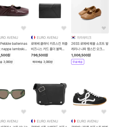
URO AVENU
EURO AVENU
차차부티크
ebble ballerinas
로에베 클래식 카프스킨 퍼즐
26SS 로에베 페블 소프트 발
ft nappa lambskin
비즈니스 카드 홀더 블랙
레리나 나파 램스킨 오크
M2KUBURO2AAA00
C510M
L815466X46 3980
8,500
원
796,500
원
1,006,500
원
 3,000원
해외배송 3,000원
무료배송
URO AVENU
EURO AVENU
EURO AVENU