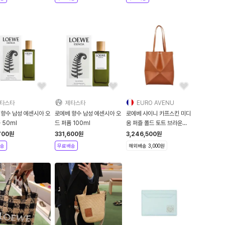
타스타
제타스타
EURO AVENU
 향수 남성 에센시아 오
로에베 향수 남성 에센시아 오
로에베 샤이니 카프스킨 미디
 50ml
드 퍼퓸 100ml
움 퍼즐 폴드 토트 브라운
A657G5
700
원
331,600
원
3,246,500
원
송
무료배송
해외배송 3,000원