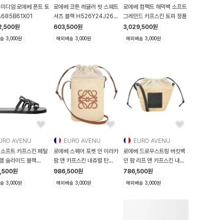
 미디엄 로에베 폰트 토
로에베 코튼 레귤러 핏 스웨트
로에베 컴팩트 해먹백 소프트
A685B61X01
셔츠 블랙 H526Y24J26-
그레인드 카프스킨 토피 정품
1100
2,500
원
603,500
원
3,029,500
원
 3,000원
해외배송 3,000원
해외배송 3,000원
URO AVENU
EURO AVENU
EURO AVENU
 소프트 카프스킨 페탈
로에베 스퀘어 포켓 인 이라카
로에베 드로우스트링 버킷백
램 슬라이드 블랙
팜 앤 카프스킨 내츄럴 탄
인 팜 리프 앤 카프스킨 내츄
465
C630
럴
5,500
원
986,500
원
786,500
원
 3,000원
해외배송 3,000원
해외배송 3,000원