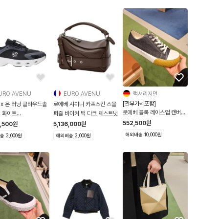
URO AVENU
EURO AVENU
럭셔리저먼
[관부가세포함]
x 온 러닝 클라우드솔
로에베 샤이니 카프스킨 스몰
로에베 블록 레이스업 캔버스
랙 화이트
퍼즐 바이커 백 다크 체스트넛
스니커즈 DENIM
282X38 1102
552,500
원
9,500
원
5,136,000
원
M816282XAB 2834 41
30
해외배송 10,000원
 3,000원
해외배송 3,000원