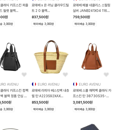
 클래식 카프스킨 퍼즐
로에베 x 온 러닝 클라우드틸
로에베 페블 네클리스 스털링
드 월렛 블랙
트 2 0 블랙
실버 JANB241X04 1160
302X16 11
3WE10870553
JANB241X04-1160
500
원
837,500
원
759,500
원
L929282X17 1100
 3,000원
해외배송 3,000원
해외배송 3,000원
URO AVENU
EURO AVENU
EURO AVENU
 클래식 카프스킨 컴팩
로에베 라피아 베스킷백 내츄
로에베 스몰 해먹백 클래식 카
백 블랙 정품 안심 거
럴 탄 A223S92XAX
프스킨 탄 38730S35-
2435 A223S92XAX-
2530
6,500
원
853,500
원
3,081,500
원
2435
 3,000원
해외배송 3,000원
해외배송 3,000원