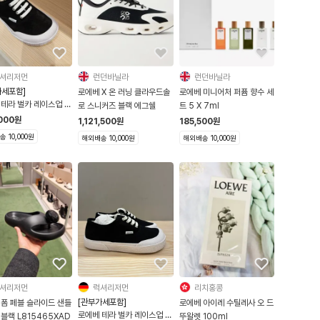
셔리저먼
런던바닐라
런던바닐라
가세포함]
로에베 X 온 러닝 클라우드솔
로에베 미니어처 퍼퓸 향수 세
 테라 벌카 레이스업 스
로 스니커즈 블랙 에그쉘
트 5 X 7ml
BLACK
000
원
1,121,500
원
185,500
원
282X01
 10,000원
해외배송 10,000원
해외배송 10,000원
셔리저먼
럭셔리저먼
리치홍콩
[관부가세포함]
 폼 페블 슬라이드 샌들
로에베 아이레 수틸레사 오 드
로에베 테라 벌카 레이스업 캔
블랙 L815465XAD
뚜왈렛 100ml