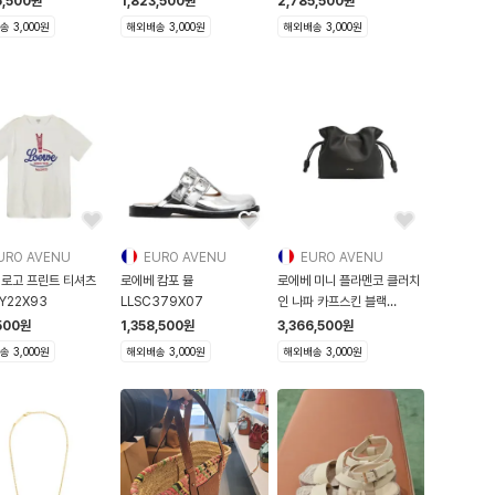
5,500
원
1,823,500
원
2,785,500
원
 3,000원
해외배송 3,000원
해외배송 3,000원
URO AVENU
EURO AVENU
EURO AVENU
 로고 프린트 티셔츠
로에베 캄포 뮬
로에베 미니 플라멘코 클러치
Y22X93
LLSC379X07
인 나파 카프스킨 블랙
A411FC2X
500
원
1,358,500
원
3,366,500
원
 3,000원
해외배송 3,000원
해외배송 3,000원