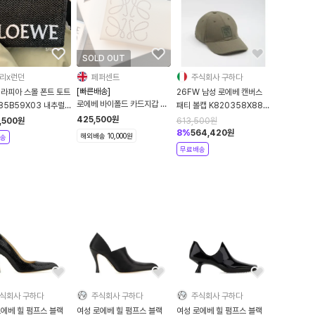
SOLD OUT
리x런던
페퍼센트
주식회사 구하다
[빠른배송]
 라피아 스몰 폰트 토트
26FW 남성 로에베 캔버스
로에베 바이폴드 카드지갑 오
85B59X03 내추럴
패티 볼캡 K820358X88
트/탠 컬러
GREEN
425,500
원
,500
원
613,500
원
8
%
564,420
원
해외배송 10,000원
송
무료배송
식회사 구하다
주식회사 구하다
주식회사 구하다
로에베 힐 펌프스 블랙
여성 로에베 힐 펌프스 블랙
여성 로에베 힐 펌프스 블랙