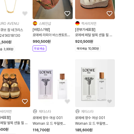
URO AVENU
스페인샵
럭셔리저먼
[바캉스가방]
[관부가세포함]
 큐브 참 네크리스
로에베 라피아 바스켓토트백
로에베 페탈 발목 샌들 힐 아
241X018130
329.09.V50
이보리 L815283X07
990,500
원
920,500
원
4,500
원
무료배송
해외배송 10,000원
 3,000원
셔리저먼
제타스타
제타스타
가세포함]
로에베 향수 여성 001
로에베 향수 여성 001
페탈 발목 샌들 힐 다
Woman 오 드 뚜왈렛
Woman 오 드 뚜왈렛
 L815283X19
30ml
50ml
500
원
116,700
원
185,600
원