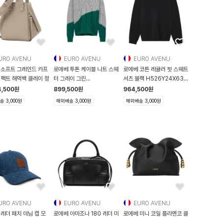
URO AVENU
EURO AVENU
EURO AVENU
 소프트 그레인드 카프
로에베 투톤 케이블 니트 스웨
로에베 코튼 레귤러 핏 스웨트
컴팩트 해먹백 클레이 정
터 그레이 그린
셔츠 블랙 H526Y24X63
H526Y14KH6-1143
1100 H526Y24X63
4,500
원
899,500
원
964,500
원
 3,000원
해외배송 3,000원
해외배송 3,000원
URO AVENU
EURO AVENU
EURO AVENU
모
로에베 아마조나 180 레더 미
로에베 미니 코일 플라멘코 클