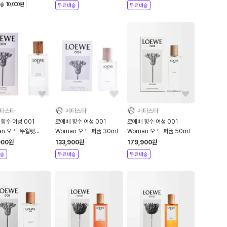
 3604
 10,000원
무료배송
무료배송
타스타
제타스타
제타스타
향수 여성 001
로에베 향수 여성 001
로에베 향수 여성 001
n 오 드 뚜왈렛
Woman 오 드 퍼퓸 30ml
Woman 오 드 퍼퓸 50ml
l
900
원
133,900
원
179,900
원
송
무료배송
무료배송