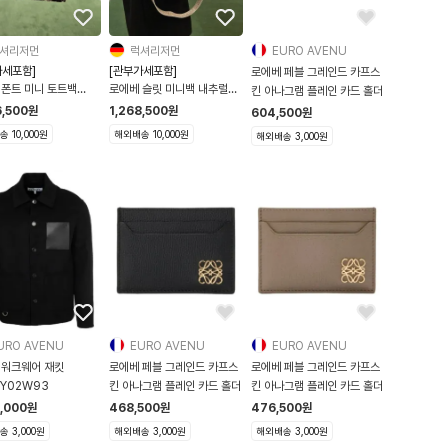
셔리저먼
럭셔리저먼
EURO AVENU
가세포함]
[관부가세포함]
로에베 페블 그레인드 카프스
 폰트 미니 토트백
로에베 슬릿 미니백 내추럴
킨 아나그램 플레인 카드 홀더
RAL / BLACK
A685453X07 2435
6,500
원
1,268,500
원
604,500
원
V46X10 2165
 10,000원
해외배송 10,000원
해외배송 3,000원
URO AVENU
EURO AVENU
EURO AVENU
 워크웨어 재킷
로에베 페블 그레인드 카프스
로에베 페블 그레인드 카프스
6Y02W93
킨 아나그램 플레인 카드 홀더
킨 아나그램 플레인 카드 홀더
5,000
원
468,500
원
476,500
원
 3,000원
해외배송 3,000원
해외배송 3,000원