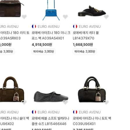
URO AVENU
EURO AVENU
EURO AVENU
아마조나 180 라지 토
로에베 아마조나 180 미니 크
로에베 에지 레더 뮬
A039ASRX03
로스 백 A039AS4X01
L814379X70
6,000
원
4,918,500
원
1,668,500
원
 3,000원
해외배송 3,000원
해외배송 3,000원
URO AVENU
EURO AVENU
EURO AVENU
 아마조나 미니 숄더 백
로에베 페블 소프트 발레리나
로에베 아마조나 미니 토트 백
U96X02
플랫 슈즈 L815466X46
C039U96X01