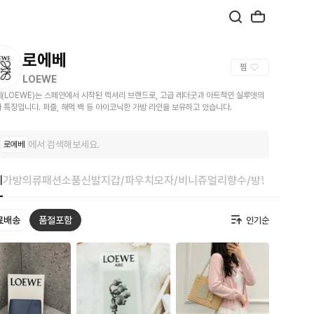
로에베
찜
LOEWE
(LOEWE)는 스페인에서 시작된 럭셔리 브랜드로, 고급 레더굿과 아트적인 실루엣의
 특징입니다. 퍼즐, 해먹 백 등 아이코닉한 가방 라인을 보유하고 있습니다.
에서 검색해보세요.
로에베
체
가방
의류
패션소품
신발
지갑/파우치
모자/비니
쥬얼리
향수/방향
스킨/바디
료배송
품절포함