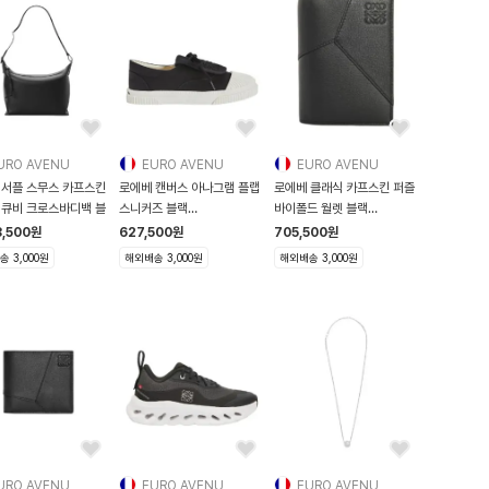
URO AVENU
EURO AVENU
EURO AVENU
 서플 스무스 카프스킨
로에베 캔버스 아나그램 플랩
로에베 클래식 카프스킨 퍼즐
 큐비 크로스바디백 블
스니커즈 블랙
바이폴드 월렛 블랙
L815282X20 1100 L815
C510144X10 11
8,500
원
627,500
원
705,500
원
 3,000원
해외배송 3,000원
해외배송 3,000원
URO AVENU
EURO AVENU
EURO AVENU