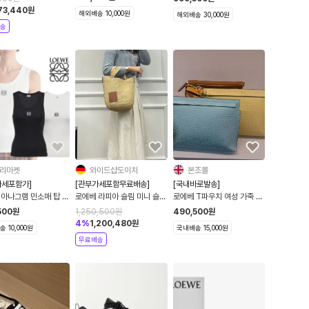
73,440
원
해외배송 10,000원
해외배송 30,000원
송
리마켓
와이드샵도이치
본조몰
가세포함가]
[관부가세포함무료배송]
[국내바로발송]
 아나그램 민소매 탑 2
로에베 라피아 슬림 미니 슬릿
로에베 T파우치 여성 가죽 클
359Y23X84
백 NATURAL
러치백
500
원
1,250,500
원
490,500
원
A685453X07
4
%
1,200,480
원
 10,000원
국내배송 15,000원
무료배송