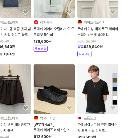
이드샵도이치
리치홍콩
와이드샵도이치
 아나그램 퍼즐 엣지 남
로에베 아이레 수틸레사 오 드
로에베 여성 레더 로고 라피아
죽 반지갑 인디고 블루
뚜왈렛 50ml
스퀘어 바스켓 숄더백
332095
LIGHT AVENA
000
원
136,600
원
979,000
원
0011439940
36,640
원
4
%
939,840
원
무료배송
 10,000원
무료배송
이드샵도이치
럭셔리저먼
프롬도쿄
[관부가세포함]
 여성 밴드 레터링로고
로에베 애너그램 코튼 릴랙스
로에베 라이즈 레이스업 스니
반바지 블랙
핏 포켓 반팔 티셔츠
커즈 블랙 L814282X70
Y1AX03
H526Y22XBC
612,500
원
000
원
999,500
원