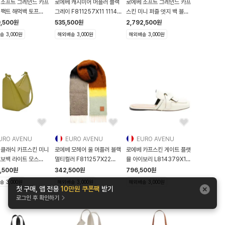
 소프트 그레인드 카프
로에베 캐시미어 머플러 블랙
로에베 소프트 그레인드 카프
컴팩트 해먹백 토프
그레이 F811257X11 1114
스킨 미니 퍼즐 엣지 백 블랙
H1
F811257X11-111
A5
9,500
원
535,500
원
2,792,500
원
 3,000원
해외배송 3,000원
해외배송 3,000원
URO AVENU
EURO AVENU
EURO AVENU
 클래식 카프스킨 미니
로에베 모헤어 울 머플러 블랙
로에베 카프스킨 게이트 플랫
호보백 라이트 모스
멀티컬러 F811257X22
뮬 아이보리 L814379X16
G1
1489 F811257X22
1930 L814379
5,500
원
342,500
원
796,500
원
 3,000원
해외배송 3,000원
해외배송 3,000원
첫 구매, 앱 전용
10만원 쿠폰팩
받기
로그인 후 확인하기