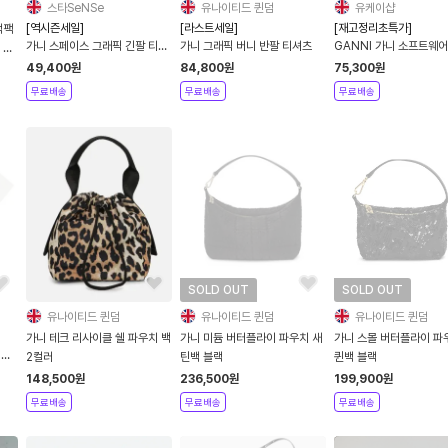
스타SeNSe
유나이티드 퀸덤
유케이샵
[역시즌세일]
[라스트세일]
[재고정리초특가]
백팩
가니 스페이스 그래픽 긴팔 티셔
가니 그래픽 버니 반팔 티셔츠
GANNI 가니 소프트웨어
 블
츠 마리골드 MARIGOLD
츠 핑크/블랙
함)
49,400
원
84,800
원
75,300
원
무료배송
무료배송
무료배송
SOLD OUT
SOLD OUT
유나이티드 퀸덤
유나이티드 퀸덤
유나이티드 퀸덤
가니 테크 리사이클 쉘 파우치 백
가니 미듐 버터플라이 파우치 새
가니 스몰 버터플라이 파
티
2컬러
틴백 블랙
퀸백 블랙
E
148,500
원
236,500
원
199,900
원
무료배송
무료배송
무료배송