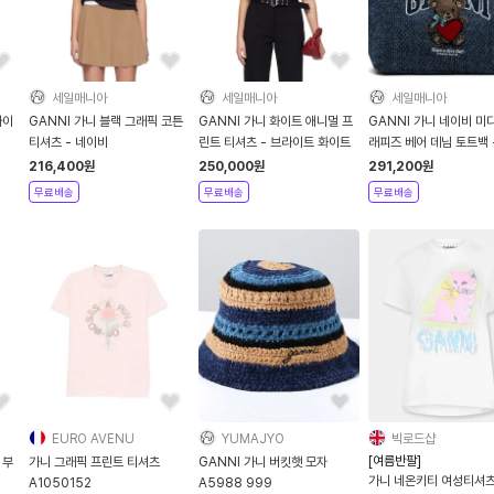
세일매니아
세일매니아
세일매니아
타이
GANNI 가니 블랙 그래픽 코튼
GANNI 가니 화이트 애니멀 프
GANNI 가니 네이비 미
티셔츠 - 네이비
린트 티셔츠 - 브라이트 화이트
래피즈 베어 데님 토트백 
비
216,400
원
250,000
원
291,200
원
무료배송
무료배송
무료배송
EURO AVENU
YUMAJYO
빅로드샵
[여름반팔]
 부
가니 그래픽 프린트 티셔츠
GANNI 가니 버킷햇 모자
가니 네온키티 여성티셔
A1050152
A5988 999