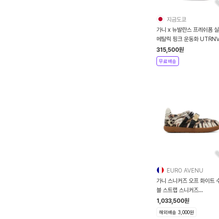
지금도쿄
가니 x 뉴발란스 프레쉬폼 
메탈릭 핑크 운동화 UTRNV
49971
315,500
원
무료배송
EURO AVENU
가니 스니커즈 오프 화이트 
블 스트랩 스니커즈
262144F12
1,033,500
원
해외배송 3,000원