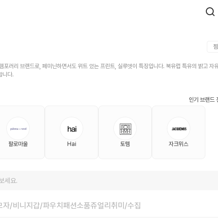
찜
컨템포러리 브랜드로, 페미닌하면서도 위트 있는 프린트, 실루엣이 특징입니다. 북유럽 특유의 밝고 자
합니다.
인기 브랜드 
팔로마울
Hai
토템
자크뮈스
보세요.
모자/비니
지갑/파우치
패션소품
쥬얼리
취미/수집