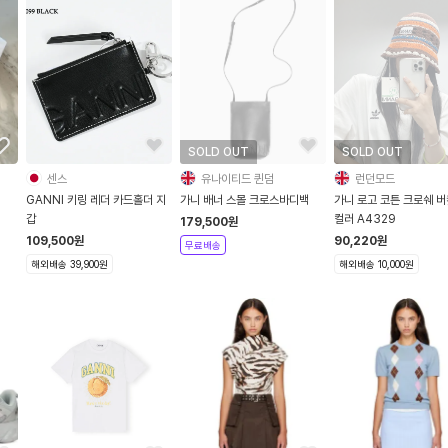
SOLD OUT
SOLD OUT
센스
유나이티드 퀸덤
런던모드
GANNI 키링 레더 카드홀더 지
가니 배너 스몰 크로스바디백
가니 로고 코튼 크로쉐 버
갑
컬러 A4329
179,500
원
109,500
원
90,220
원
무료배송
해외배송 39,900원
해외배송 10,000원