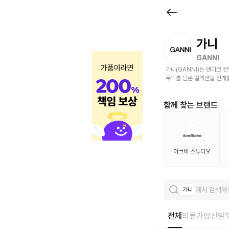
브
랜
드
가니
관
GANNI
가니(GANNI)는 덴마크 
|
무드를 담은 컬렉션을 전개
크
함께 찾는 브랜드
로
켓
아크네 스튜디오
에서 검색해
가니
전체
의류
가방
신발