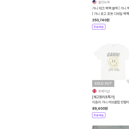
올인뉴욕
가니 테크 백팩 블랙 | 가니 
| 가니 로고 포켓 디테일 백팩
랙 (미국직발송, 관부가세 포
250,740
원
무료배송
SOLD OUT
유케이샵
[재고정리초특가]
이효리 가니 러브클럽 반팔
GANNI LOVE CLUB TE
89,400
원
무료배송