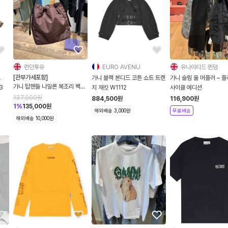
런던투유
EURO AVENU
유나이티드 퀸덤
[관부가세포함]
드
가니 블랙 본디드 코튼 쇼트 트렌
가니 슬림 울 머플러 – 플
가니 탑핸들 나일론 복조리 백
3
치 재킷 W1112
사이클 에디션
A6206
137,000
원
884,500
원
116,900
원
1
%
135,000
원
해외배송 3,000원
무료배송
해외배송 10,000원