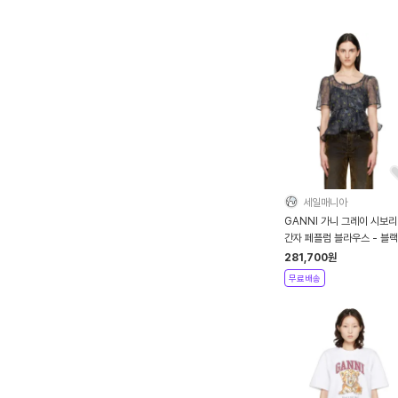
세일매니아
GANNI 가니 그레이 시보리
간자 페플럼 블라우스 - 블랙
드
281,700
원
무료배송