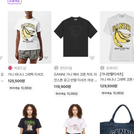
무료배송
빅로드샵
런던타임
도버야드
[가니반팔티셔츠]
 오
가니 바나나 그래픽 티셔츠
GANNI 가니 헤비 코튼 하트 라
가니 바나나 그래픽 코튼
 샌
인스톤 로고 반팔 티셔츠 여성 반
125,500
원
팔티 T4057
129,500
원
119,900
원
해외배송 10,000원
해외배송 10,000원
해외배송 10,000원