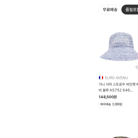
무료배송
품절포
EURO AVENU
가니 서머 스트로우 버킷햇 
비 블루 A5752 646
A5752-646
148,500
원
해외배송 3,000원