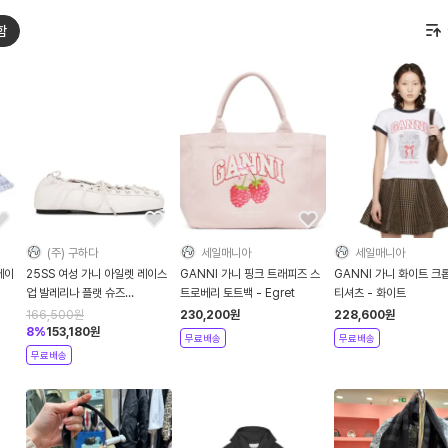
함
(주) 구하다
세일매니아
세일매니아
베이
25SS 여성 가니 아일렛 레이스
GANNI 가니 핑크 트래피즈 스
GANNI 가니 화이트 크
업 발레리나 플랫 슈즈
트로베리 토트백 - Egret
티셔츠 - 화이트
S2962135 DOM
166,500
원
230,200
원
228,600
원
8
%
153,180
원
무료배송
무료배송
무료배송