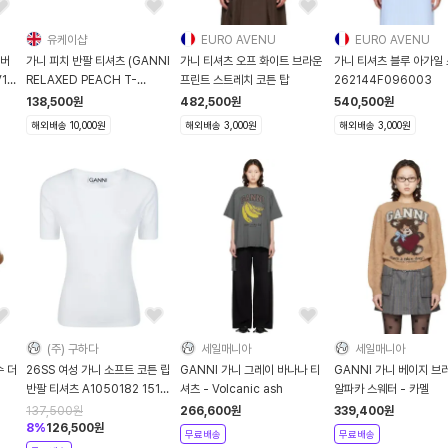
유케이샵
EURO AVENU
EURO AVENU
실버
가니 피치 반팔 티셔츠 (GANNI
가니 티셔츠 오프 화이트 브라운
가니 티셔츠 블루 아가일
1-
RELAXED PEACH T-
프린트 스트레치 코튼 탑
262144F096003
SHIRT)
138,500
원
482,500
원
540,500
원
해외배송 10,000원
해외배송 3,000원
해외배송 3,000원
(주) 구하다
세일매니아
세일매니아
수 더
26SS 여성 가니 소프트 코튼 립
GANNI 가니 그레이 바나나 티
GANNI 가니 베이지 브
반팔 티셔츠 A1050182 151
셔츠 - Volcanic ash
알파카 스웨터 - 카멜
BRIGHT WHITE DOM
137,500
원
266,600
원
339,400
원
8
%
126,500
원
무료배송
무료배송