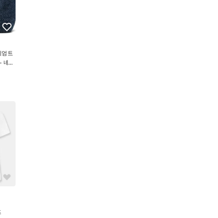
디엄 트
- 네이
츠