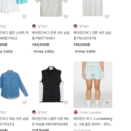
TNC
BTNC
BTNC
드버그 골프 스커트 여
제이린드버그 린넨 셔츠 남성
제이린드버그 코튼 셔츠 남성
WSD11422
용 FMST10661
용 FMJS11478
500
원
149,500
원
139,500
원
 9,900원
해외배송 9,900원
해외배송 9,900원
TNC
BTNC
From London
드버그 데님 셔츠 남성
제이린드버그 골프 다운 베스
제이린드 버그 J Lindeberg
ST10253
트 여성용 AWOW09089
JL 그웬 골프 반바지 - 윈터
스카이
500
원
178,500
원
257,500
원