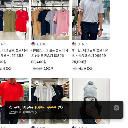
TNC
BTNC
BTNC
드버그 골프 폴로 티셔
제이린드버그 골프 폴로 티셔
제이린드버그 골프 폴로 티셔
용 GMJT11353
츠 남성용 FMJT10896
츠 남성용 GMJT08559
00
원
93,400
원
75,100
원
 9,900원
해외배송 9,900원
해외배송 9,900원
첫 구매, 앱 전용
10만원 쿠폰팩
받기
로그인 후 확인하기