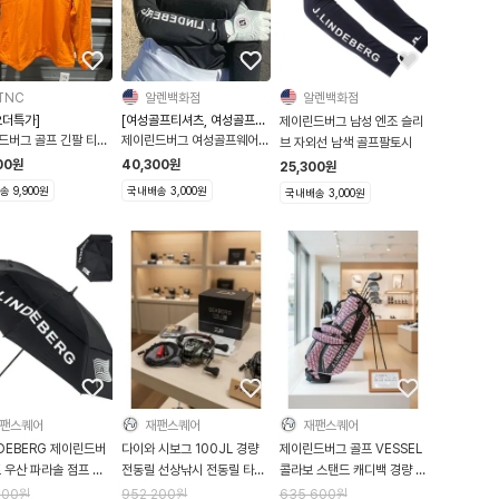
TNC
알렌백화점
알렌백화점
오더특가]
[여성골프티셔츠, 여성골프긴
제이린드버그 남성 엔조 슬리
팔티셔츠]
드버그 골프 긴팔 티셔
제이린드버그 여성골프웨어
브 자외선 남색 골프팔토시
용 AMJS09021
아사 소프트 컴프레션 탑 긴팔
00
원
40,300
원
25,300
원
블랙 여성티셔츠
 9,900원
국내배송 3,000원
국내배송 3,000원
팬스퀘어
재팬스퀘어
재팬스퀘어
NDEBERG 제이린드버
다이와 시보그 100JL 경량
제이린드버그 골프 VESSEL
 우산 파라솔 점프 타
전동릴 선상낚시 전동릴 타이
콜라보 스탠드 캐디백 경량 골
 GMAC13695
라바 갈치 낚시릴
프백 가방 J.LINDEBERG
900
원
952,200
원
635,600
원