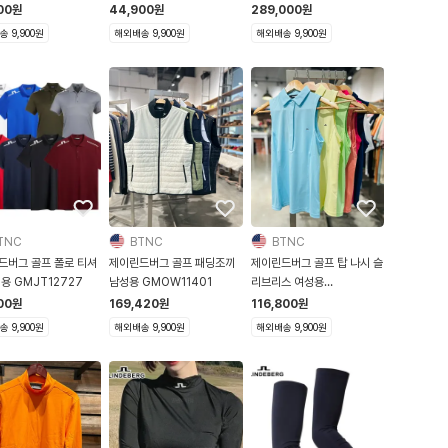
00
원
44,900
원
289,000
원
 9,900원
해외배송 9,900원
해외배송 9,900원
TNC
BTNC
BTNC
드버그 골프 폴로 티셔
제이린드버그 골프 패딩조끼
제이린드버그 골프 탑 나시 슬
용 GMJT12727
남성용 GMOW11401
리브리스 여성용
GWJT09009
00
원
169,420
원
116,800
원
 9,900원
해외배송 9,900원
해외배송 9,900원