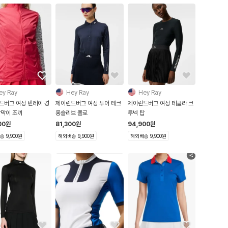
ey Ray
Hey Ray
Hey Ray
드버그 여성 텐레이 경
제이린드버그 여성 투어 테크
제이린드버그 여성 테클라 크
람막이 조끼
롱슬리브 폴로
루넥 탑
00
원
81,300
원
94,900
원
 9,900원
해외배송 9,900원
해외배송 9,900원