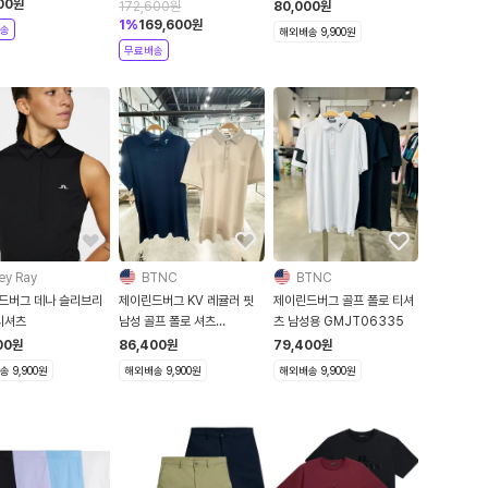
랙
치 골프/테니스 스커트 - 블랙
00
원
172,600
원
80,000
원
1
%
169,600
원
송
해외배송 9,900원
무료배송
ey Ray
BTNC
BTNC
드버그 데나 슬리브리
제이린드버그 KV 레귤러 핏
제이린드버그 골프 폴로 티셔
티셔츠
남성 골프 폴로 셔츠
츠 남성용 GMJT06335
GMJT11345 기능성 반팔
00
원
86,400
원
79,400
원
티
 9,900원
해외배송 9,900원
해외배송 9,900원