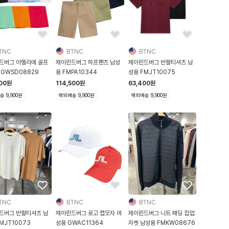
TNC
BTNC
BTNC
드버그 아멜리에 골프
제이린드버그 하프팬츠 남성
제이린드버그 반팔티셔츠 남
 GWSD08829
용 FMPA10344
성용 FMJT10075
00
원
114,500
원
63,400
원
 9,900원
해외배송 9,900원
해외배송 9,900원
TNC
BTNC
BTNC
드버그 반팔티셔츠 남
제이린드버그 로고 캡모자 여
제이린드버그 니트 패딩 집업
MJT10073
성용 GWAC11364
자켓 남성용 FMKW08676