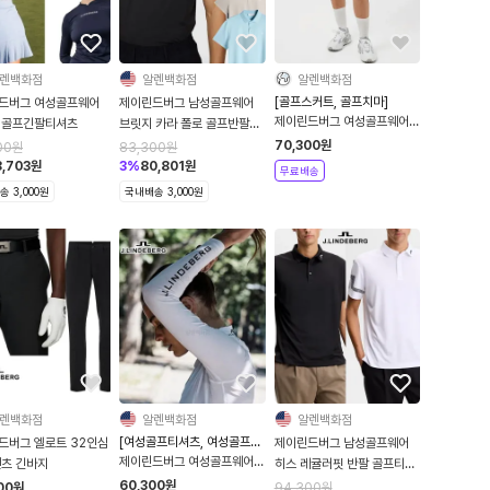
렌백화점
알렌백화점
알렌백화점
[골프스커트, 골프치마]
드버그 여성골프웨어
제이린드버그 남성골프웨어
제이린드버그 여성골프웨어
 골프긴팔티셔츠
브릿지 카라 폴로 골프반팔티
테아 흰색 골프스커트
셔츠
70,300
원
00
원
83,300
원
8,703
원
3
%
80,801
원
무료배송
 3,000원
국내배송 3,000원
렌백화점
알렌백화점
알렌백화점
[여성골프티셔츠, 여성골프긴
드버그 엘로트 32인심
제이린드버그 남성골프웨어
팔티셔츠]
제이린드버그 여성골프웨어
팬츠 긴바지
히스 레귤러핏 반팔 골프티셔
아사 소프트 컴프레션 탑 흰색
츠
60,300
원
00
원
94,300
원