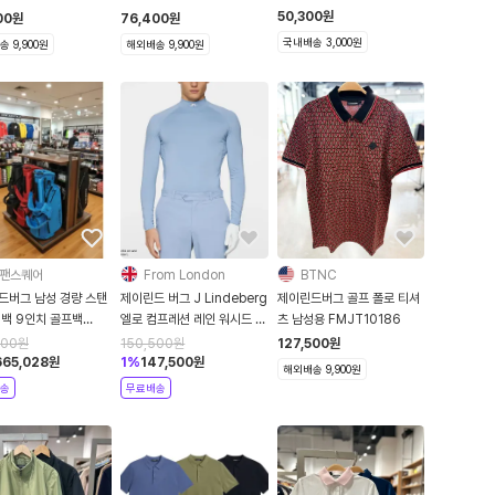
아로고 나일론 사파리 버킷햇
50,300
원
00
원
76,400
원
골프모자
국내배송 3,000원
 9,900원
해외배송 9,900원
팬스퀘어
From London
BTNC
드버그 남성 경량 스탠
제이린드 버그 J Lindeberg
제이린드버그 골프 폴로 티셔
디백 9인치 골프백
엘로 컴프레션 레인 워시드 골
츠 남성용 FMJT10186
NDEBERG 2025
프 압박 기능성 베이스 레이어
700
원
150,500
원
127,500
원
티셔츠
665,028
원
1
%
147,500
원
해외배송 9,900원
송
무료배송