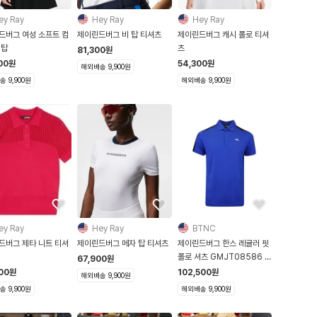
ey Ray
Hey Ray
Hey Ray
드버그 여성 소프트 컴
제이린드버그 비 탑 티셔츠
제이린드버그 캐시 폴로 티셔
 탑
츠
81,300
원
00
원
54,300
원
해외배송 9,900원
 9,900원
해외배송 9,900원
ey Ray
Hey Ray
BTNC
드버그 제타 니트 티셔
제이린드버그 메자 탑 티셔츠
제이린드버그 한스 레귤러 핏
폴로 셔츠 GMJT08586 남
67,900
원
성용 기능성 골프웨어
000
원
102,500
원
해외배송 9,900원
 9,900원
해외배송 9,900원