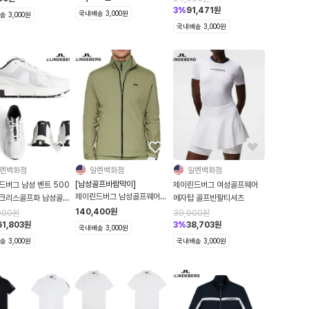
긴팔골프여성티셔츠
3
%
91,471
원
국내배송 3,000원
 3,000원
국내배송 3,000원
렌백화점
알렌백화점
알렌백화점
[남성골프바람막이]
드버그 남성 벤트 500
제이린드버그 여성골프웨어
제이린드버그 남성골프웨어
크리스골프화 남성골프
메자탑 골프반팔티셔츠
애쉬 라이트 그린색 골프자켓
cm 키높이효과 스니커
140,400
원
900
원
39,900
원
바람막이
61,803
원
3
%
38,703
원
국내배송 3,000원
 3,000원
국내배송 3,000원