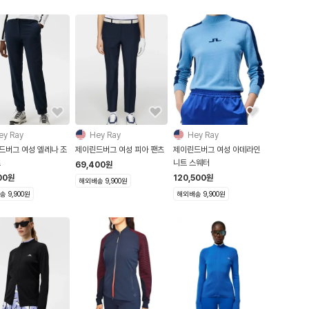
ey Ray
Hey Ray
Hey Ray
드버그 여성 엘레나 조
제이린드버그 여성 피아 팬츠
제이린드버그 여성 아데라인
츠
니트 스웨터
69,400
원
00
원
120,500
원
해외배송 9,900원
 9,900원
해외배송 9,900원