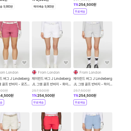
1
%
254,500
원
 9,900원
해외배송 9,900원
무료배송
rom London
From London
From London
 버그 J Lindeberg
제이린드 버그 J Lindeberg
제이린드 버그 J Lindeberg
웬 골프 반바지 - 로즈
JL 그웬 골프 반바지 - 화이
JL 그웬 골프 반바지 - 하이
트
라이즈
500
원
257,500
원
257,500
원
54,500
원
1
%
254,500
원
1
%
254,500
원
송
무료배송
무료배송