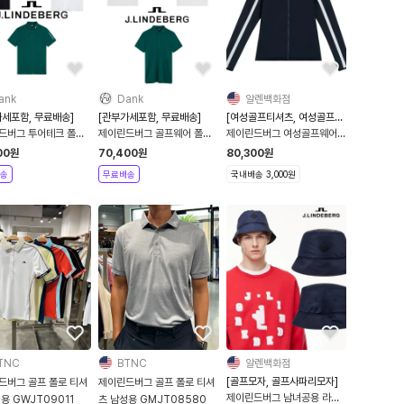
ank
Dank
알렌백화점
가세포함, 무료배송]
[관부가세포함, 무료배송]
[여성골프티셔츠, 여성골프긴
팔티셔츠]
드버그 투어테크 폴로
제이린드버그 골프웨어 폴로
제이린드버그 여성골프웨어
티셔츠
제니스 바람막이 남색 골프자
00
원
70,400
원
80,300
원
켓
송
무료배송
국내배송 3,000원
TNC
BTNC
알렌백화점
[골프모자, 골프사파리모자]
드버그 골프 폴로 티셔
제이린드버그 골프 폴로 티셔
제이린드버그 남녀공용 라이
용 GWJT09011
츠 남성용 GMJT08580