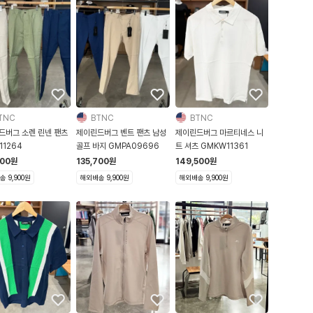
TNC
BTNC
BTNC
드버그 소렌 린넨 팬츠
제이린드버그 벤트 팬츠 남성
제이린드버그 마르티네스 니
11264
골프 바지 GMPA09696
트 셔츠 GMKW11361
500
원
135,700
원
149,500
원
 9,900원
해외배송 9,900원
해외배송 9,900원