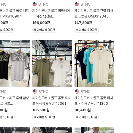
TNC
BTNC
BTNC
드버그 골프 폴로 니트
제이린드버그 골프 미드레이
제이린드버그 골프 긴팔 티셔
 FMKW10904
어 자켓 남성용
츠 남성용 GMJS12345
GMJS11326
000
원
196,000
원
147,200
원
 9,900원
해외배송 9,900원
해외배송 9,900원
TNC
BTNC
BTNC
드버그 제프 투어 남성
제이린드버그 골프 폴로 티셔
제이린드버그 골프 폴로 티셔
폴로 셔츠
츠 남성용 GMJT12361
츠 남성용 AMJT11300
12529 기능성 반팔
500
원
105,500
원
80,400
원
 9,900원
해외배송 9,900원
해외배송 9,900원