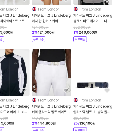
rom London
From London
From London
 버그 J Lindeberg
제이린드 버그 J Lindeberg
제이린드 버그 J Lindeberg
 하이웨이스트 스트레
레나 탑 윈터 스카이
뱅크스 미드 레이어 JL 나이
/테니스 스커트 - 스카
트 아울 스트레치 미드 레이어
600
원
124,000
원
252,000
원
자켓
9,600
원
2
%
121,000
원
1
%
249,000
원
송
무료배송
무료배송
rom London
From London
From London
 버그 J Lindeberg
제이린드 버그 J Lindeberg
제이린드 버그 J Lindeberg
미드 레이어 JL 네이
베리 엘라스틱 벨트 화이트 신
엘라스틱 벨트 JL 블랙 골프
 스트레치 미드 레이어
축성 골프 기능성 벨트
기능성 벨트
000
원
147,800
원
139,100
원
49,000
원
2
%
144,800
원
2
%
136,100
원
송
무료배송
무료배송