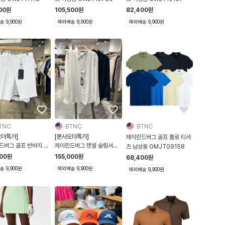
00
원
105,500
원
82,400
원
 9,900원
해외배송 9,900원
해외배송 9,900원
TNC
BTNC
BTNC
오더특가]
[본사오더특가]
제이린드버그 골프 폴로 티셔
드버그 골프 반바지 남
제이린드버그 텐셀 슬림셔츠
츠 남성용 GMJT09158
MPA08616
남성용 FMST08787
500
원
155,000
원
68,400
원
 9,900원
해외배송 9,900원
해외배송 9,900원