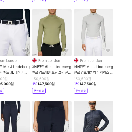
rom London
From London
From London
 버그 J Lindeberg
제이린드 버그 J Lindeberg
제이린드 버그 J Lindeberg
 벨트 JL 네이비 골
엘로 컴프레션 오일 그린 골프
엘로 컴프레션 하이 라이즈 골
능성 벨트
압박 기능성 베이스 레이어
프 압박 기능성 베이스 레이어
000
원
150,500
원
150,500
원
티셔츠
05,000
원
1
%
147,500
원
1
%
147,500
원
송
무료배송
무료배송