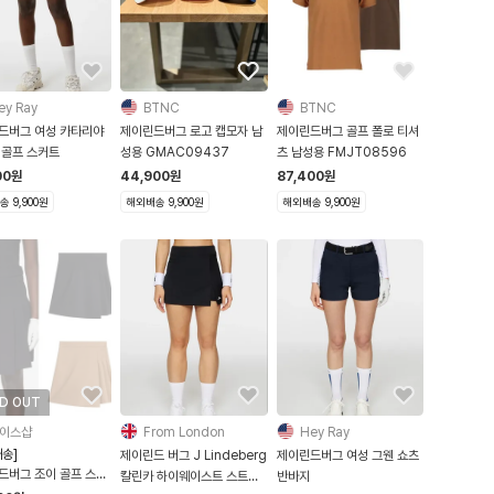
ey Ray
BTNC
BTNC
드버그 여성 카타리야
제이린드버그 로고 캡모자 남
제이린드버그 골프 폴로 티셔
 골프 스커트
성용 GMAC09437
츠 남성용 FMJT08596
00
원
44,900
원
87,400
원
 9,900원
해외배송 9,900원
해외배송 9,900원
D OUT
이스샵
From London
Hey Ray
송]
제이린드 버그 J Lindeberg
제이린드버그 여성 그웬 쇼츠
드버그 조이 골프 스커
칼린카 하이웨이스트 스트레
반바지