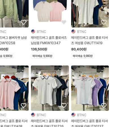
TNC
BTNC
BTNC
드버그 봄버자켓 남성
제이린드버그 골프 폴로셔츠
제이린드버그 골프 폴로 티셔
OW10258
남성용 FMKW10347
츠 여성용 GWJT11419
600
원
136,500
원
80,400
원
 9,900원
해외배송 9,900원
해외배송 9,900원
TNC
BTNC
BTNC
드버그 골프 폴로 티셔
제이린드버그 골프 폴로 티셔
제이린드버그 골프 폴로 티셔
용 GWJT11418
츠 여성용 GWJT10726
츠 여성용 GWJT10137