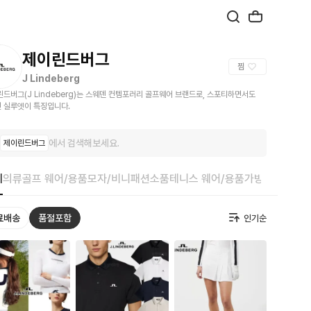
제이린드버그
찜
J Lindeberg
린드버그(J Lindeberg)는 스웨덴 컨템포러리 골프웨어 브랜드로, 스포티하면서도
 실루엣이 특징입니다.
에서 검색해보세요.
제이린드버그
체
의류
골프 웨어/용품
모자/비니
패션소품
테니스 웨어/용품
가방
취미/수집
료배송
품절포함