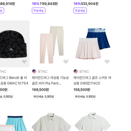
188,916
원
16
%
799,848
원
16
%
533,904
원
송
무료배송
무료배송
TNC
BTNC
BTNC
버그 Benolt 울 비
제이린드버그 여성용 기능성
제이린드버그 골프 스커트 여
녀공용 GMAC10764
골프 바지 Pia Pant
성용 GWSD11420
GWPA12370
500
원
168,500
원
158,500
원
 9,900원
해외배송 9,900원
해외배송 9,900원