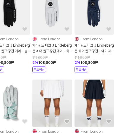
rom London
From London
From London
 버그 J Lindeberg
제이린드 버그 J Lindeberg
제이린드 버그 J Lindeberg
 골프 장갑 에이 - 블
론 레더 골프 장갑 에이 - 화
론 레더 골프 장갑 - 에이 제
이트
이엘 네이비
00
원
111,800
원
111,800
원
08,800
원
2
%
108,800
원
2
%
108,800
원
송
무료배송
무료배송
rom London
From London
From London