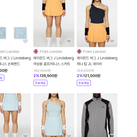
rom London
From London
From London
 버그 J Lindeberg
제이린드 버그 J Lindeberg
제이린드 버그 J Lindeberg
테니스 손목밴드
여성용 골프/테니스 스커트
레나 탑 JL 네이비
00
원
142,900
원
124,000
원
2
%
139,900
원
2
%
121,000
원
송
무료배송
무료배송