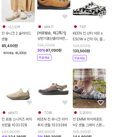
시스오버
sktk11
TKP
[바로발송, 재고특가]
킨 유니크 2 슬라이드
KEEN 킨 샨티 아트 x
상반기결산클리어런스
샌들
ESOW x 긴자 GL 콜라
- 킨 재스퍼 스니커즈 카
보 슬리퍼 체크 여름 아
138,700
원
85,400
원
134,500
원
멜 1002661
30
%
97,090
원
웃도어 클로그
133,500
원
해외배송 45,000원
무료배송
무료배송
sktk11
TOBI
도쿄와이
킨 로움 스니커즈 버치
KEEN 킨 유니크 아카
킨 EMMI 하이퍼포트
브린들 1032328
후지 샌들 1033286
H2 샌들 그레이 스톤
1032631
233,500
원
185,600
원
145,900
원