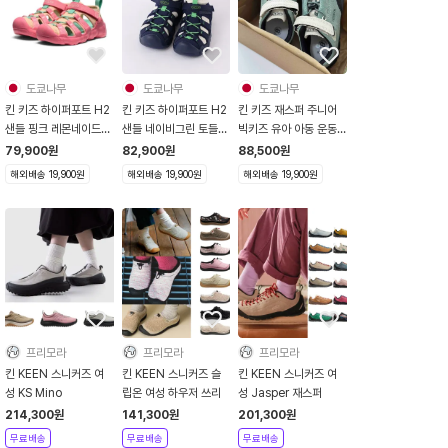
도쿄나무
도쿄나무
도쿄나무
킨 키즈 하이퍼포트 H2
킨 키즈 하이퍼포트 H2
킨 키즈 재스퍼 주니어
샌들 핑크 레몬네이드
샌들 네이비그린 토들러
빅키즈 유아 아동 운동
토들러 115-235사이
115-235사이즈
화 릴리패드 그린 Lily
79,900
원
82,900
원
88,500
원
즈
PadBirch
해외배송 19,900원
해외배송 19,900원
해외배송 19,900원
프리모라
프리모라
프리모라
킨 KEEN 스니커즈 여
킨 KEEN 스니커즈 슬
킨 KEEN 스니커즈 여
성 KS Mino
립온 여성 하우저 쓰리
성 Jasper 재스퍼
214,300
원
141,300
원
201,300
원
무료배송
무료배송
무료배송