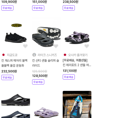
1028669
109,900
원
151,000
원
238,500
원
무료배송
무료배송
무료배송
지금도쿄
라이크 스니커즈
오사카 즐겨찾기
[무료배송, 여름샌들]
킨 재스퍼 헤어리 블랙
킨 샨티 샌들 슬리퍼 슬
킨 제라포트 2 샌들 여
올블랙 올검 운동화
라이드
성용 26SS 물놀이 여름
131,100
원
232,500
원
129,500
원
신발 6컬러 1031698
128,500
원
무료배송
무료배송
무료배송