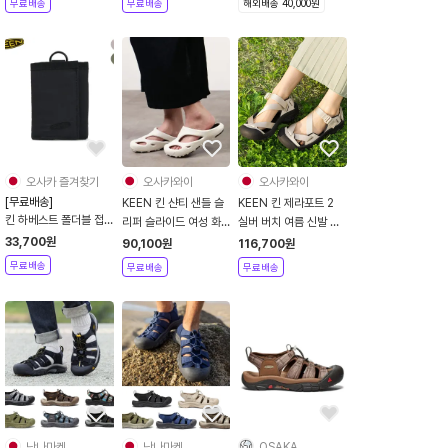
무료배송
무료배송
해외배송 40,000원
오사카 즐겨찾기
오사카와이
오사카와이
[무료배송]
KEEN 킨 샨티 샌들 슬
KEEN 킨 제라포트 2
킨 하베스트 폴더블 접
리퍼 슬라이드 여성 화
실버 버치 여름 신발 스
이식 3단 지갑 블랙 사
이트 1026264
트랩 샌들 여성
33,700
원
90,100
원
116,700
원
파리 올리브 3색상
1022499
무료배송
무료배송
무료배송
FREE SIZE
난나마켓
난나마켓
OSAKA