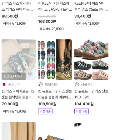
킨 키즈 재스퍼 리틀키
킨 KEEN 여성 재스퍼
KEEN 샨티 아츠 멀티
즈 빅키즈 유아 아동 운
캔버스 JASPER 트레
블루 뎁스 컴포트 슬라
동화 실버 버치 블루
킹 등산화 운동화 실버
이드
88,500
원
164,300
원
39,400
원
Silver BirchBaltic
밍크 1004347
163,300
원
해외배송 19,900원
해외배송 12,000원
Sea
해외배송 29,900원
SOLD OUT
도쿄나무
제타스타
심플조이
킨 키즈 하이퍼포트 H2
킨 뉴포트 H2 키즈 샌들
킨 뉴포트 H2 키즈 샌들
샌들 블랙민트 토들러
아동용 물놀이 아쿠아
150-195
115-235사이즈
캠핑 슈즈 150-255
79,900
원
109,500
원
104,400
원
해외배송 19,900원
무료배송
무료배송