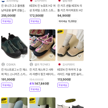
프리마유럽
오사카와이
셀링재팬
킨 유니크 2.0 플랫폼
KEEN 킨 뉴포트 H2 여
킨 키즈 샌들 KEEN 리
남여공용 블랙 샌들 [관
성 트레일 스포츠 스트
틀 키즈 하이퍼포트 H2
부가세포함]
랩 샌들 여성 라바 블랙
255,000
원
172,500
원
94,900
원
1003480
무료배송
무료배송
해외배송 15,000원
OSAKA
셀러 직구싸다
오사카와이
킨 이스트로그 x 킨 재스
킨 키즈 제스퍼 2 사파
KEEN 킨 하우저 3 슬
퍼 락스 스니커즈 스카
리 라벤더 핑크 베이지
라이드 겨울 방한 슬리
라브 아크틱
1028553
퍼 여성 토프 블랙
191,000
원
154,000
원
113,500
원
1030630
1029437
4
%
147,840
원
무료배송
무료배송
무료배송