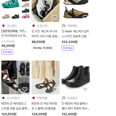
어스앤드
도쿄나무
라파예트
[일본항공배송, 키즈데
킨 키즈 재스퍼 주니어
킨 Keen 재스퍼3 남자
일리샌들]
킨 하이퍼포트 h2 빅키
빅키즈 유아 아동 운동
스니커즈 운동화 신발
즈 주니어 트레킹 피셔
화 버치멀티 베이지
97,300
원
88,500
원
232,400
원
맨 샌들
96,300
원
BirchMulti
해외배송 19,900원
무료배송
무료배송
오사카와이
티엠피몰
OSAKA
KEEN 킨 제라포트 2
KEEN 킨 여성 제라포
킨 KEEN 여성 엘레나
스트랩 샌들 남성 블랙
트 2 블랙스트랩샌들
첼시 워터 프루프 방수
1022418
부츠 블랙 1027864
120,500
원
126,000
원
132,000
원