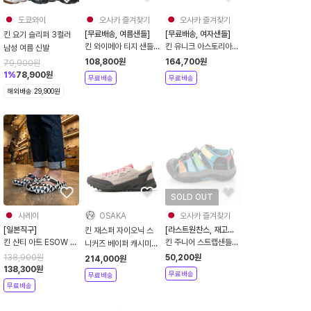
도쿄와이
오사카 즐겨찾기
오사카 즐겨찾기
[무료배송, 여름샌들]
[무료배송, 여자샌들]
킨 요기 슬리퍼 3컬러
킨 와이메아 티지 샌들
킨 유니크 아스토리아
남성 여름 신발
남성용 26SS 물놀이 여
샌들 여성용 26SS 물놀
108,800
원
164,700
원
79,900
원
름 신발 1031808
이 여름 신발 3컬러
1
%
78,900
원
무료배송
무료배송
1031728
해외배송 29,900원
SOLD OUT
사레이
OSAKA
오사카 즐겨찾기
[일본직구]
[라스트원찬스, 재고처
킨 재스퍼 자이오닉 스
분]
킨 샨티 아트 ESOW 긴
킨 주니어 스트랩샌들
니커즈 베이퍼 캐시미어
자 GL 콜라보 클로그 체
뉴포트H2 1018447
로즈 1031864
138,900
원
50,200
원
214,000
원
크 남녀공용 슬리퍼
멀티 170사이즈
138,300
원
무료배송
무료배송
1031821
무료배송