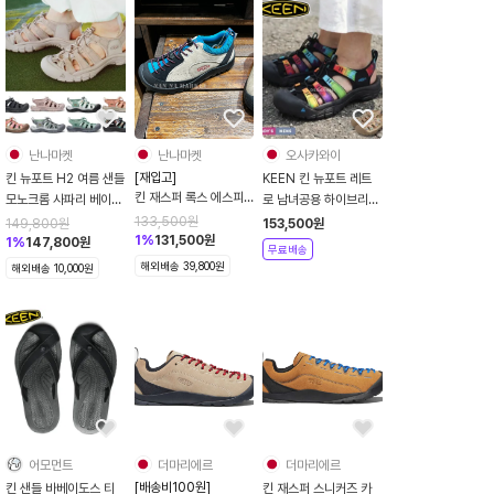
난나마켓
난나마켓
오사카와이
[재입고]
킨 뉴포트 H2 여름 샌들
KEEN 킨 뉴포트 레트
킨 재스퍼 록스 에스피
모노크롬 사파리 베이지
로 남녀공용 하이브리드
사파리블루 여성용
9컬러 여성용
샌들 2컬러
133,500
원
149,800
원
153,500
원
1027428
1
%
131,500
원
1
%
147,800
원
무료배송
해외배송 39,800원
해외배송 10,000원
어모먼트
더마리에르
더마리에르
[배송비100원]
킨 샌들 바베이도스 티
킨 재스퍼 스니커즈 카