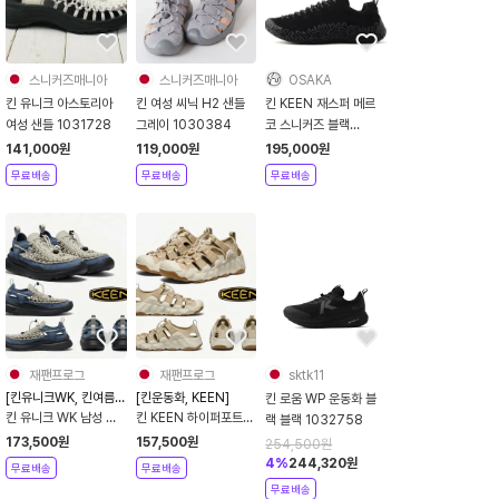
스니커즈매니아
스니커즈매니아
OSAKA
킨 유니크 아스토리아
킨 여성 씨닉 H2 샌들
킨 KEEN 재스퍼 메르
여성 샌들 1031728
그레이 1030384
코 스니커즈 블랙
1032554
141,000
원
119,000
원
195,000
원
무료배송
무료배송
무료배송
재팬프로그
재팬프로그
sktk11
[킨유니크WK, 킨여름신
[킨운동화, KEEN]
킨 로움 WP 운동화 블
발]
킨 유니크 WK 남성 샌
킨 KEEN 하이퍼포트
랙 블랙 1032758
들 아웃도어 트래킹 스
H2 여성 샌들 아웃도어
173,500
원
157,500
원
254,500
원
트랩 샌들 여름신발 스
트래킹 스트랩 샌들 여
4
%
244,320
원
무료배송
무료배송
니커즈 1032209
름신발 1030678
무료배송