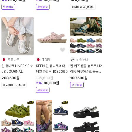
4
%
224,160
원
2
%
180,300
원
144,900
원
무료배송
무료배송
해외배송 39,900원
도쿄나무
TOBI
바잉누나
킨 유니크 UNEEK For
KEEN 킨 유니크 레더
킨 키즈 샌들 뉴포트 H2
JS JOURNAL
페일 라일락 1032095
아동 아쿠아슈즈 물놀이
STANDARD 별주
신발 어린이 주니어 스
208,500
원
185,600
원
109,500
원
포츠샌들 여름신발
2
%
180,300
원
해외배송 19,900원
무료배송
무료배송