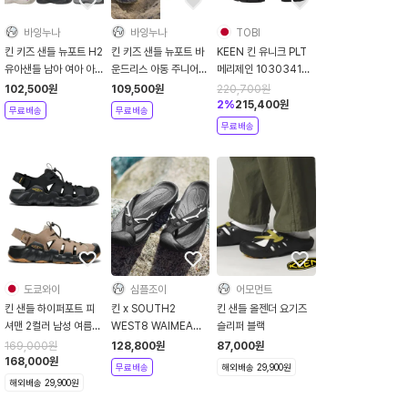
바잉누나
바잉누나
TOBI
킨 키즈 샌들 뉴포트 H2
킨 키즈 샌들 뉴포트 바
KEEN 킨 유니크 PLT
유아샌들 남아 여아 아
운드리스 아동 주니어
메리제인 1030341
쿠아슈즈 물놀이신발 여
아쿠아슈즈 물놀이신발
1032210
102,500
원
109,500
원
220,700
원
름신발
어린이샌들 여름신발
2
%
215,400
원
무료배송
무료배송
무료배송
도쿄와이
심플조이
어모먼트
킨 샌들 하이퍼포트 피
킨 x SOUTH2
킨 샌들 올젠더 요기즈
셔맨 2컬러 남성 여름
WEST8 WAIMEA
슬리퍼 블랙
신발
H2 남성 쪼리 슬리퍼
169,000
원
128,800
원
87,000
원
168,000
원
무료배송
해외배송 29,900원
해외배송 29,900원