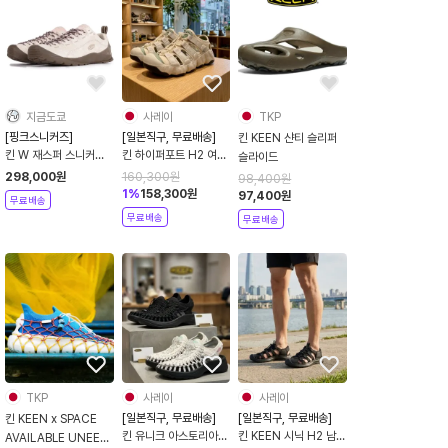
지금도쿄
사레이
TKP
[핑크스니커즈]
[일본직구, 무료배송]
킨 KEEN 샨티 슬리퍼
킨 W 재스퍼 스니커즈
킨 하이퍼포트 H2 여성
슬라이드
버치 카메오 로즈 운동
용 경량 아웃도어 샌들
298,000
원
160,300
원
98,400
원
화 1032946
클래식 캠핑 페스 오프
1
%
158,300
원
97,400
원
무료배송
화이트 1031747
무료배송
무료배송
TKP
사레이
사레이
[일본직구, 무료배송]
[일본직구, 무료배송]
킨 KEEN x SPACE
킨 유니크 아스토리아
킨 KEEN 시닉 H2 남성
AVAILABLE UNEEK