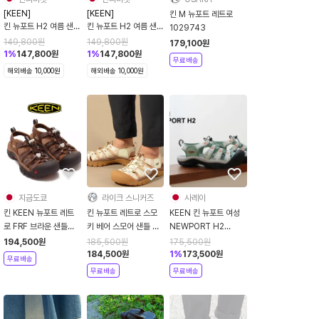
[KEEN]
[KEEN]
킨 M 뉴포트 레트로
킨 뉴포트 H2 여름 샌들
킨 뉴포트 H2 여름 샌들
1029743
남성용 블랙 6컬러
남성용 1022258 / 5
149,800
원
149,800
원
179,100
원
컬러
1
%
147,800
원
1
%
147,800
원
무료배송
해외배송 10,000원
해외배송 10,000원
지금도쿄
라이크 스니커즈
사레이
킨 KEEN 뉴포트 레트
킨 뉴포트 레트로 스모
KEEN 킨 뉴포트 여성
로 FRF 브라운 샌들
키 베어 스모어 샌들 남
NEWPORT H2
1029744
성 1027453
Granite Green
194,500
원
185,500
원
175,500
원
Terrazzo 그라나이트
184,500
원
1
%
173,500
원
무료배송
그린 테라조 샌들 <고프
무료배송
무료배송
고어룩>