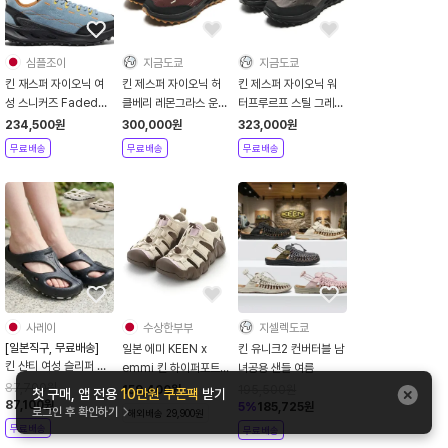
심플조이
지금도쿄
지금도쿄
킨 재스퍼 자이오닉 여
킨 제스퍼 자이오닉 허
킨 제스퍼 자이오닉 워
성 스니커즈 Faded
클베리 레몬그라스 운동
터프루르프 스틸 그레이
Denim/Magnet
화 1032648
블랙 운동화 1032796
234,500
원
300,000
원
323,000
원
무료배송
무료배송
무료배송
사레이
수상한부부
지셀렉도쿄
[일본직구, 무료배송]
일본 에미 KEEN x
킨 유니크2 컨버터블 남
킨 샨티 여성 슬리퍼 샌
emmi 킨 하이퍼포트
녀공용 샌들 여름
들 아웃도어 여름 신발
H2 베이지 샌들 스니커
87,700
원
159,400
원
195,500
원
첫 구매, 앱 전용
10만원 쿠폰팩
받기
화이트 블랙 토프 일본
87,100
원
즈 1032632
5
%
185,725
원
로그인 후 확인하기
해외배송 29,900원
직배송
무료배송
무료배송