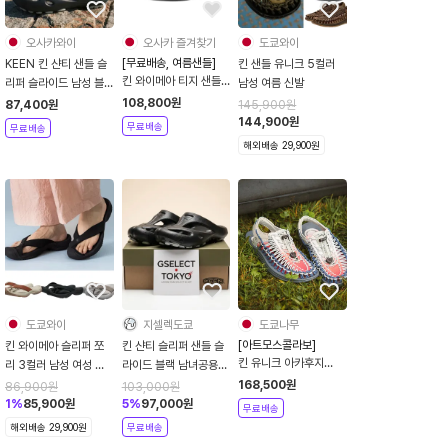
오사카와이
오사카 즐겨찾기
도쿄와이
[무료배송, 여름샌들]
KEEN 킨 샨티 샌들 슬
킨 샌들 유니크 5컬러
킨 와이메아 티지 샌들
리퍼 슬라이드 남성 블
남성 여름 신발
여성용 2컬러 물놀이 여
랙 1018206
108,800
원
87,400
원
145,900
원
름 신발 26SS
144,900
원
무료배송
무료배송
1029133
해외배송 29,900원
도쿄와이
지셀렉도쿄
도쿄나무
[아트모스콜라보]
킨 와이메아 슬리퍼 쪼
킨 샨티 슬리퍼 샌들 슬
킨 유니크 아카후지
리 3컬러 남성 여성 여
라이드 블랙 남녀공용
1033286 ATMOS
름 신발
1018206 1026263
168,500
원
86,900
원
103,000
원
KEEN UNEEK
1
%
85,900
원
5
%
97,000
원
무료배송
AKAFUJI
해외배송 29,900원
무료배송