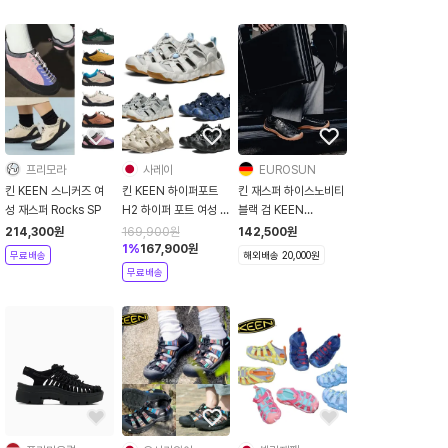
프리모라
사레이
EUROSUN
킨 KEEN 스니커즈 여
킨 KEEN 하이퍼포트
킨 재스퍼 하이스노비티
성 재스퍼 Rocks SP
H2 하이퍼 포트 여성 샌
블랙 검 KEEN
들 남성 여름 등산화
JASPER x
214,300
원
169,900
원
142,500
원
KEEN HYPER PORT
Highsnobiety
1
%
167,900
원
무료배송
해외배송 20,000원
H2
blackgum
무료배송