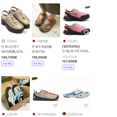
OSAKA
티엠피몰
어스앤드
[일본항공배송]
킨 유니크 PLT
킨 로즈 여성샌들
킨 재스퍼 키즈 자이오
SAFARI/BLACK
1016729
닉 스니커즈 운동화 핑
1030534
128,500
원
145,700
원
135,000
원
크
127,500
원
무료배송
무료배송
무료배송
도쿄나무
여기서부터일본
EUROSUN