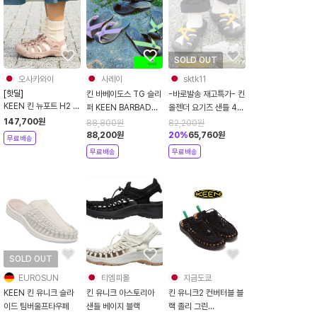
SOLD OUT
오사카와이
사레이
sktk11
[핫딜]
킨 바베이도스 TG 슬리
-바로발송 재고특가- 킨
KEEN 킨 뉴포트 H2 여
퍼 KEEN BARBADOS
올젠더 요기즈 샌들 4컬
름 샌들 여성 모노크롬
남여공용 6컬러
러 1029369
147,700
원
88,800
원
82,200
원
핑크 1027354
1029370 1029372
88,200
원
20
%
65,760
원
무료배송
1029373
무료배송
무료배송
SOLD OUT
EUROSUN
티엠피몰
지금도쿄
KEEN 킨 유니크 슬라
킨 유니크 아스토리아
킨 유니크2 컨버터블 블
이드 팀버울프타우페
샌들 베이지 블랙
랙 졸리 그린