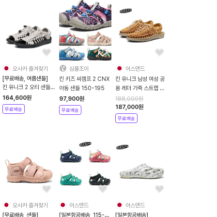
오사카 즐겨찾기
심플조이
어스앤드
[무료배송, 여름샌들]
킨 키즈 씨캠프 2 CNX
킨 유니크 남성 여성 공
킨 유니크 2 오티 샌들
아동 샌들 150-195
용 레더 가죽 스트랩 피
여성용 여름 물놀이 신
셔맨 샌들 오크버프 토
164,600
원
97,900
원
188,000
원
발 26SS 1028576
프
187,000
원
무료배송
무료배송
무료배송
오사카 즐겨찾기
어스앤드
어스앤드
[무료배송, 샌들]
[일본항공배송, 115-
[일본항공배송]