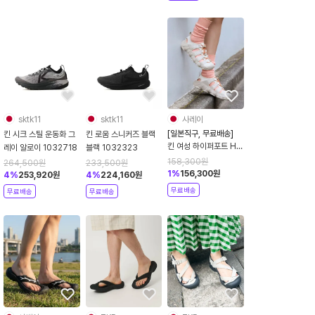
sktk11
sktk11
사레이
[일본직구, 무료배송]
킨 시크 스틸 운동화 그
킨 로움 스니커즈 블랙
킨 여성 하이퍼포트 H2
레이 알로이 1032718
블랙 1032323
샌들 여름 신발 아쿠아
158,300
원
264,500
원
233,500
원
슈즈 버치 플라자 토프
1
%
156,300
원
4
%
253,920
원
4
%
224,160
원
1028661
무료배송
무료배송
무료배송