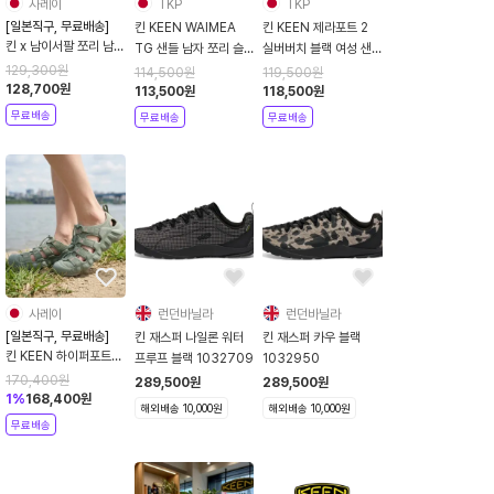
사레이
TKP
TKP
[일본직구, 무료배송]
킨 KEEN WAIMEA
킨 KEEN 제라포트 2
킨 x 남이서팔 쪼리 남성
TG 샌들 남자 쪼리 슬
실버버치 블랙 여성 샌
슬리퍼 KEEN x
리퍼 블랙
들
129,300
원
114,500
원
119,500
원
South2 West8
128,700
원
113,500
원
118,500
원
WAIMEA H2
무료배송
무료배송
무료배송
사레이
런던바닐라
런던바닐라
[일본직구, 무료배송]
킨 재스퍼 나일론 워터
킨 재스퍼 카우 블랙
킨 KEEN 하이퍼포트
프루프 블랙 1032709
1032950
H2스트랩 샌들 모노크
170,400
원
289,500
원
289,500
원
롬 릴리패드 그린 여성
1
%
168,400
원
해외배송 10,000원
해외배송 10,000원
샌들 1031748
무료배송