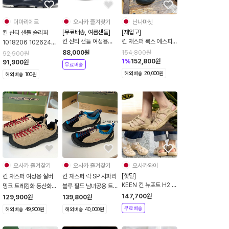
더마리에르
오사카 즐겨찾기
난나마켓
[무료배송, 여름샌들]
[재입고]
킨 샨티 샌들 슬리퍼
킨 샨티 샌들 여성용
킨 재스퍼 록스 에스피
1018206 1026241
26SS 4컬러 물놀이 여
사파리블루 1027425
1027372 1026264
88,000
원
154,800
원
92,900
원
름 1032133
1
%
152,800
원
91,900
원
무료배송
해외배송 20,000원
해외배송 100원
오사카 즐겨찾기
오사카 즐겨찾기
오사카와이
[핫딜]
킨 재스퍼 여성용 실버
킨 재스퍼 락 SP 사파리
KEEN 킨 뉴포트 H2 여
밍크 트레킹화 등산화
블루 필드 남녀공용 트
름 샌들 여성 모노크롬
1004347
레킹화 등산화
147,700
원
129,900
원
139,800
원
사파리 베이지
1027425 1027428
무료배송
해외배송 49,900원
해외배송 40,000원
1027353