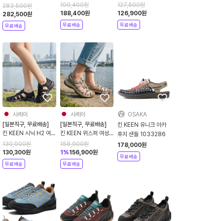
여성 샌들 화이트 블랙
샌들 스트랩 아웃도어
360 오픈 에어 스니커
190,400
원
127,500
원
283,500
원
26SS 1031728
신발 블랙 10303890
188,400
원
126,900
원
즈 2.0
282,500
원
무료배송
무료배송
무료배송
사레이
사레이
OSAKA
[일본직구, 무료배송]
[일본직구, 무료배송]
킨 KEEN 유니크 아카
킨 KEEN 시닉 H2 여성
킨 KEEN 위스퍼 여성
후지 샌들 1033286
샌들 스트랩 아웃도어
샌들 방수 아웃도어 신
130,900
원
158,900
원
178,000
원
신발 블랙 1030760
발 브린들 프린트
130,300
원
1
%
156,900
원
무료배송
1032122
무료배송
무료배송