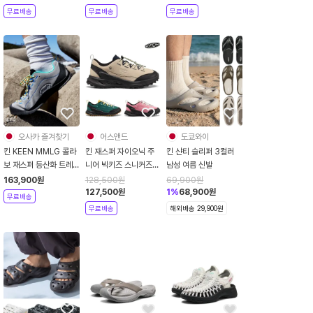
무료배송
무료배송
무료배송
오사카 즐겨찾기
어스앤드
도쿄와이
킨 KEEN MMLG 콜라
킨 재스퍼 자이오닉 주
킨 샨티 슬리퍼 3컬러
보 재스퍼 등산화 트레
니어 빅키즈 스니커즈
남성 여름 신발
킹화
아웃도어 데일리 경량
163,900
원
128,500
원
69,900
원
가죽 운동화 20.0-
127,500
원
1
%
68,900
원
무료배송
23.5
무료배송
해외배송 29,900원