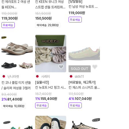
[당일발송]
킨 제라포트 2 여성 샌
킨 KEEN 유니크 여성
킨 남성 여성 뉴포트 H2
들 KEEN
스트랩 샌들 트레킹화
트리플 블랙/모노크롬
ZERRAPORT II 블랙
아웃도어 슈즈 사파리
119,000
원
119,900
원
151,500
원
사파리 KEEN
실버 그레이
1027445
119,300
원
150,500
원
무료배송
NEWPORT H2
무료배송
해외배송 29,900원
SOLD OUT
난나마켓
사레이
sktk11
[실물사진]
[바로발송, 재고특가]
킨 코나 플립 티지 샌들
킨 뉴포트 H2 핑크 사파
킨 재스퍼 스니커즈 올
/ 슬리퍼 여성용 3컬러
리 블랙 NEWPORT
리브 1027162
157,400
원
111,500
원
83,400
원
H2남여공용 샌들
1
%
155,400
원
4
%
107,040
원
2
%
81,400
원
무료배송
무료배송
해외배송 10,000원