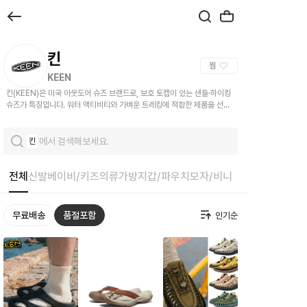
브
랜
드
킨
찜
관
KEEN
킨(KEEN)은 미국 아웃도어 슈즈 브랜드로, 보호 토캡이 있는 샌들·하이킹
슈즈가 특징입니다. 워터 액티비티와 가벼운 트레킹에 적합한 제품을 선보
입니다.
크
에서 검색해보세요.
킨
로
켓
전체
신발
베이비/키즈
의류
가방
지갑/파우치
모자/비니
무료배송
품절포함