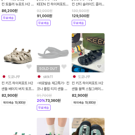
145사이즈]
킨 토들러 뉴포트 H2 샌
KEEN 킨 하이퍼포트
킨 샨티 슬라이드 콜라
들 26SS 여름 물놀이
H2 키즈 트레킹 스트랩
보 한정판 아츠 남녀공
86,200
원
92,000
원
130,500
원
슈즈 1031700
피셔맨 샌들
용 발편한 슬리퍼 클로
91,000
원
129,500
원
무료배송
그
무료배송
무료배송
SOLD OUT
도쿄나무
sktk11
도쿄나무
킨 키즈 하이퍼포트 H2
-바로발송 재고특가- 킨
킨 키즈 하이퍼포트 H2
샌들 베이지 버치 토프
코나 플립 티지 샌들 블
샌들 블랙 스틸그레이
토들러 115-235사이
랙 1029144
토들러 115-235사이
82,900
원
91,700
원
82,900
원
즈
즈
20
%
73,360
원
해외배송 19,900원
해외배송 19,900원
무료배송