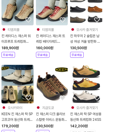
티엠피몰
티엠피몰
오사카 즐겨찾기
킨 레이디스 재스퍼 워
킨 레이디스 재스퍼 트
킨 하우저 2 슬립온 남
터프루프 트레킹화
레킹 베이지레드
성 여성 겨울 방한화 캠
1029648
1004347
핑 아웃도어 신발
189,900
원
160,000
원
130,500
원
무료배송
무료배송
무료배송
오사카와이
지금도쿄
오사카 즐겨찾기
KEEN 킨 재스퍼 락 SP
킨 재스퍼 다크 올리브
킨 재스퍼 락 SP 여성용
고프코어 등산화 트레킹
스칼렛 이비스 운동화
등산화 트레킹화 24SS
화 여성 버치 블랙
1029403
179,200
원
230,500
원
142,200
원
1029737