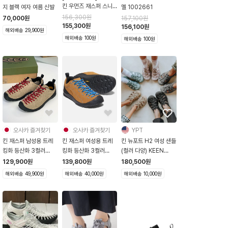
킨 우먼즈 재스퍼 스니
지 블랙 여자 여름 신발
멜 1002661
커즈 실버밍크
156,300
원
70,000
원
157,100
원
1004347
155,300
원
156,100
원
해외배송 29,900원
해외배송 100원
해외배송 100원
오사카 즐겨찾기
오사카 즐겨찾기
YPT
킨 재스퍼 남성용 트레
킨 재스퍼 여성용 트레
킨 뉴포트 H2 여성 샌들
킹화 등산화 3컬러
킹화 등산화 3컬러
(컬러 다양) KEEN
1002672
1027371
Women's Newport
129,900
원
139,800
원
180,500
원
H2
해외배송 49,900원
해외배송 40,000원
해외배송 10,000원