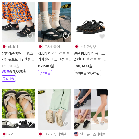
sktk11
오사카와이
수상한부부
상반기결산클리어런스
KEEN 킨 샨티 샌들 슬
일본 KEEN 킨 유니크
- 킨 뉴포트 H2 샌들 트
리퍼 슬라이드 여성 블
2 컨버터블 샌들 슬리퍼
리플블랙 1025028
랙 1026263
블랙 1030680
120,900
원
87,500
원
159,400
원
30
%
84,630
원
무료배송
해외배송 29,900원
무료배송
사레이
여기서부터일본
엔티유에스에이몰