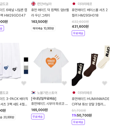
금도쿄
런던바닐라
더마리에르
이드 6패널 나일론 캡
휴먼 메이드 덕 컴팩트 엄브렐
휴먼메이드 베이스볼 셔츠 2
블랙 HM29GD047
라 우산 그레이
컬러 HM29SH018
000
원
163,500
원
432,600
원
431,600
원
송
해외배송 10,000원
무료배송
롬도쿄
노블가든스토어
더마리에르
[국내당일무료배송]
이드 3-PACK 베이직
휴먼메이드 HUMANMADE
휴먼메이드 시부야 파르코 오
셔츠 3팩 세트 4컬러
CPFM 튜브 양말 3컬러
프라인 스토어 하트로고 티셔
9CS035
CP09GD003
165,000
원
00
원
51,700
원
츠 HM26TE022
1
%
50,700
원
무료배송
 20,000원
무료배송