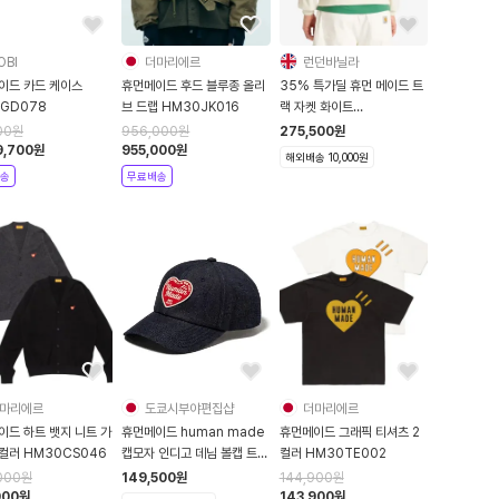
OBI
더마리에르
런던바닐라
이드 카드 케이스
휴먼메이드 후드 블루종 올리
35% 특가딜 휴먼 메이드 트
1GD078
브 드랩 HM30JK016
랙 자켓 화이트
HM29JK028
00
원
956,000
원
275,500
원
9,700
원
955,000
원
해외배송 10,000원
송
무료배송
마리에르
도쿄시부야편집샵
더마리에르
이드 하트 뱃지 니트 가
휴먼메이드 human made
휴먼메이드 그래픽 티셔츠 2
컬러 HM30CS046
캡모자 인디고 데님 볼캡 트
컬러 HM30TE002
로고 자수 HM29GD049
000
원
149,500
원
144,900
원
000
원
143,900
원