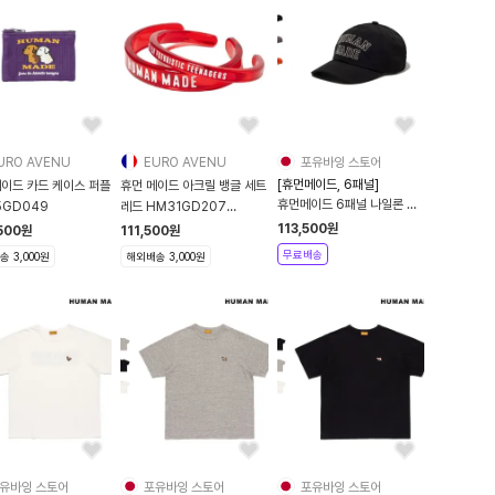
URO AVENU
EURO AVENU
포유바잉 스토어
[휴먼메이드, 6패널]
메이드 카드 케이스 퍼플
휴먼 메이드 아크릴 뱅글 세트
휴먼메이드 6패널 나일론 캡
5GD049
레드 HM31GD207
모자 포유바잉
HM31GD207
113,500
원
500
원
111,500
원
무료배송
 3,000원
해외배송 3,000원
유바잉 스토어
포유바잉 스토어
포유바잉 스토어