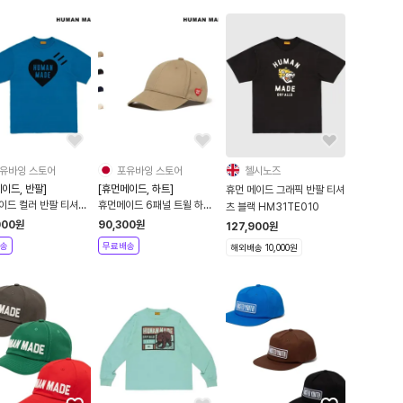
유바잉 스토어
포유바잉 스토어
첼시노즈
이드, 반팔]
[휴먼메이드, 하트]
휴먼 메이드 그래픽 반팔 티셔
이드 컬러 반팔 티셔츠
휴먼메이드 6패널 트윌 하트
츠 블랙 HM31TE010
잉
배지 볼캡
000
원
90,300
원
127,900
원
송
무료배송
해외배송 10,000원