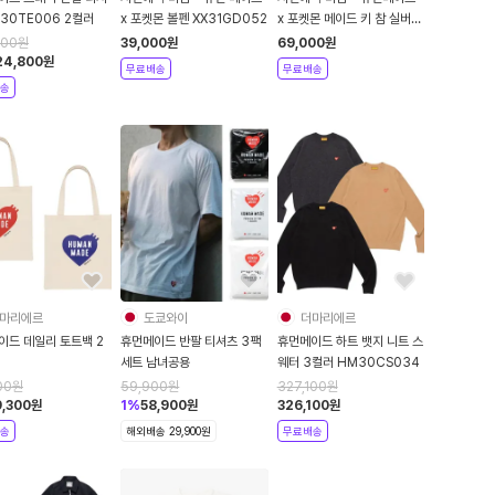
30TE006 2컬러
x 포켓몬 볼펜 XX31GD052
x 포켓몬 메이드 키 참 실버
XX31GD043
000
원
39,000
원
69,000
원
24,800
원
무료배송
무료배송
송
마리에르
도쿄와이
더마리에르
이드 데일리 토트백 2
휴먼메이드 반팔 티셔츠 3팩
휴먼메이드 하트 뱃지 니트 스
세트 남녀공용
웨터 3컬러 HM30CS034
00
원
59,900
원
327,100
원
,300
원
1
%
58,900
원
326,100
원
송
해외배송 29,900원
무료배송