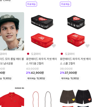
무료배송
무료배송
쿄와이
도쿄와이
도쿄와이
이드 모자 롱빌 메쉬 볼
휴먼메이드 파우치 거셋 케이
휴먼메이드 파우치 거셋 케이
리브 남녀공용
스 미디움 2컬러
스 스몰 2컬러
00
원
43,900
원
38,000
원
00
원
2
%
42,900
원
2
%
37,000
원
 19,900원
해외배송 19,900원
해외배송 19,900원