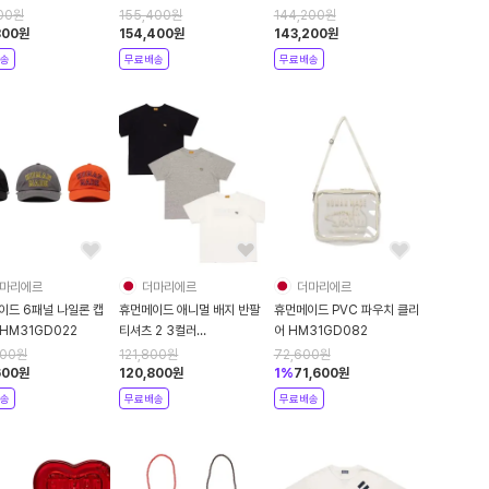
CS115
00
원
155,400
원
144,200
원
800
원
154,400
원
143,200
원
송
무료배송
무료배송
마리에르
더마리에르
더마리에르
이드 6패널 나일론 캡
휴먼메이드 애니멀 배지 반팔
휴먼메이드 PVC 파우치 클리
HM31GD022
티셔츠 2 3컬러
어 HM31GD082
HM31CS114
600
원
121,800
원
72,600
원
600
원
120,800
원
1
%
71,600
원
송
무료배송
무료배송