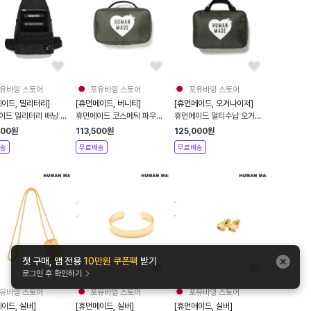
유바잉 스토어
포유바잉 스토어
포유바잉 스토어
이드, 밀리터리]
[휴먼메이드, 버니티]
[휴먼메이드, 오거나이저]
이드 밀리터리 배낭 남
휴먼메이드 코스메틱 파우치
휴먼메이드 멀티수납 오거나
버니티케이스
이저 파우치
200
원
113,500
원
125,000
원
송
무료배송
무료배송
첫 구매, 앱 전용
10만원 쿠폰팩
받기
로그인 후 확인하기
유바잉 스토어
포유바잉 스토어
포유바잉 스토어
이드, 실버]
[휴먼메이드, 실버]
[휴먼메이드, 실버]