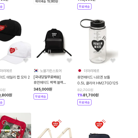
해외배송 19,900원
송
무료배송
마리에르
노블가든스토어
더마리에르
[국내당일무료배송]
 데일리 캡 모자 2
휴먼메이드 나르겐 보틀
휴먼메이드 백팩 블랙
0.5L 클리어 HM27GD125
HM28GD005
345,000
원
00
원
82,700
원
0,800
원
1
%
81,700
원
무료배송
송
무료배송