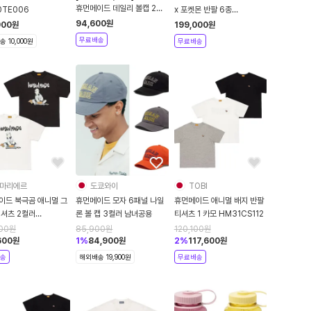
휴먼메이드 데일리 볼캡 2컬
0TE006
x 포켓몬 반팔 6종
러
XX31TE020 XX31TE021
94,600
원
900
원
199,000
원
XX31TE022
무료배송
 10,000원
무료배송
마리에르
도쿄와이
TOBI
이드 북극곰 애니멀 그
휴먼메이드 모자 6패널 나일
휴먼메이드 애니멀 배지 반팔
티셔츠 2컬러
론 볼 캡 3컬러 남녀공용
티셔츠 1 카모 HM31CS112
TE031
600
원
85,900
원
120,100
원
600
원
1
%
84,900
원
2
%
117,600
원
송
해외배송 19,900원
무료배송