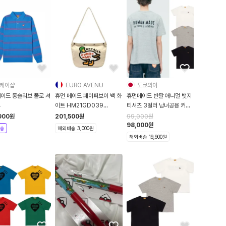
케이샵
EURO AVENU
도쿄와이
메이드 롱슬리브 폴로 셔
휴먼 메이드 페이퍼보이 백 화
휴먼메이드 반팔 애니멀 뱃지
루
이트 HM21GD039
티셔츠 3컬러 남녀공용 커플
HM21GD039
티
900
원
201,500
원
99,000
원
98,000
원
송
해외배송 3,000원
해외배송 19,900원