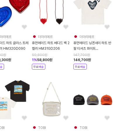
마리에르
더마리에르
더마리에르
이드 하트 글라스 트레
휴먼메이드 하트 베디드 백 2
휴먼메이드 닝겐세이 하트 반
러 HM32GD090
컬러 HM31GD206
팔 티셔츠 화이트
HM31CS074
00
원
59,800
원
147,700
원
,300
원
1
%
58,800
원
146,700
원
송
무료배송
무료배송
OBI
TOBI
TOBI