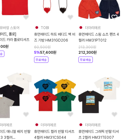
유바잉 스토어
TOBI
더마리에르
이드, 폴로]
휴먼메이드 하트 베디드 백 비
휴먼메이드 스윔 쇼츠 팬츠 4
이드 카라 폴로티셔츠
즈 가방 HM31GD206
컬러 HM31PT012
700
원
60,500
원
213,300
원
5
%
57,400
원
212,300
원
송
무료배송
무료배송
마리에르
더마리에르
더마리에르
이드 애니멀 배지 반팔
휴먼메이드 컬러 반팔 티셔츠
휴먼메이드 그래픽 반팔 티셔
3 3컬러
4컬러 HM31CS044
츠 2컬러 HM31TE007