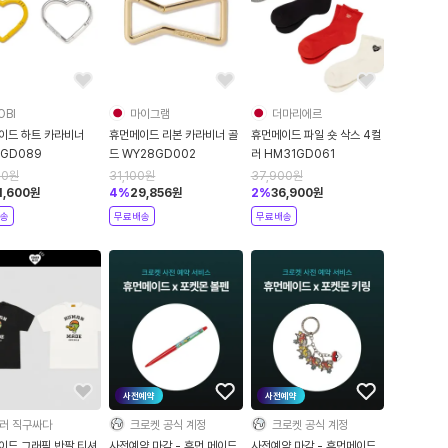
OBI
마이그램
더마리에르
이드 하트 카라비너
휴먼메이드 리본 카라비너 골
휴먼메이드 파일 숏 삭스 4컬
1GD089
드 WY28GD002
러 HM31GD061
00
원
31,100
원
37,900
원
1,600
원
4
%
29,856
원
2
%
36,900
원
송
무료배송
무료배송
사전예약
사전예약
러 직구싸다
크로켓 공식 계정
크로켓 공식 계정
이드 그래픽 반팔 티셔
사전예약 마감 - 휴먼 메이드
사전예약 마감 - 휴먼메이드