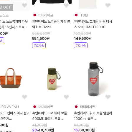
D OUT
금도쿄
더마리에르
TOBI
이드 노트북가방 파우
휴먼메이드 드리즐러 자켓 블
휴먼메이드 그래픽 반팔 티셔
인치 16인치 노트북케
랙 HM-1223
츠 오리 HM31TE030
브라운
500
원
555,500
원
150,500
원
554,500
원
149,500
원
송
무료배송
무료배송
URO AVENU
더마리에르
더마리에르
메이드 캔버스 미니 숄더
휴먼메이드 HM 워터 보틀
휴먼메이드 워터 보틀 텀블러
 오렌지
400ML 올리브 드랩
1000ml 블랙
6GD041
HM31GD165
HM31GD167
500
원
41,700
원
61,300
원
6GD041
2
%
40,700
원
1
%
60,300
원
 3,000원