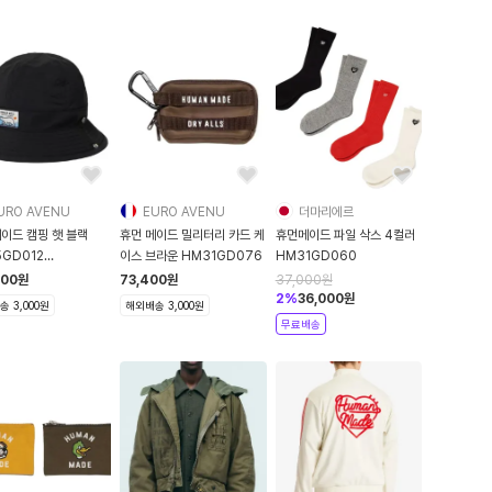
URO AVENU
EURO AVENU
더마리에르
이드 캠핑 햇 블랙
휴먼 메이드 밀리터리 카드 케
휴먼메이드 파일 삭스 4컬러
GD012
이스 브라운 HM31GD076
HM31GD060
GD012
500
원
73,400
원
37,000
원
2
%
36,000
원
 3,000원
해외배송 3,000원
무료배송