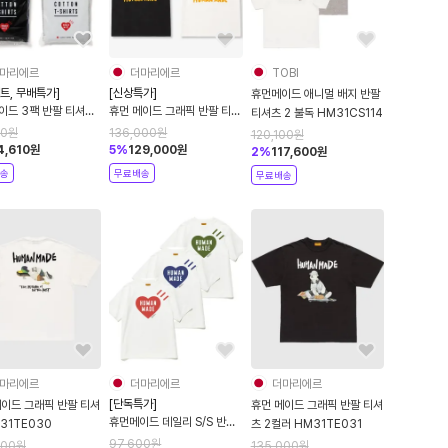
마리에르
더마리에르
TOBI
트, 무배특가]
[신상특가]
휴먼메이드 애니멀 배지 반팔
이드 3팩 반팔 티셔츠
휴먼 메이드 그래픽 반팔 티셔
티셔츠 2 불독 HM31CS114
컬러 HM00CS001
츠 2컬러 HM31TE007
00
원
136,000
원
120,100
원
4,610
원
5
%
129,000
원
2
%
117,600
원
송
무료배송
무료배송
마리에르
더마리에르
더마리에르
[단독특가]
이드 그래픽 반팔 티셔
휴먼 메이드 그래픽 반팔 티셔
휴먼메이드 데일리 S/S 반팔
31TE030
츠 2컬러 HM31TE031
티셔츠 3컬러
97,600
원
000
원
135,000
원