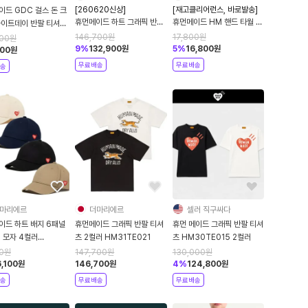
[260620신상]
[재고클리어런스, 바로발송]
이드 GDC 걸스 돈 크
휴먼메이드 하트 그래픽 반팔
휴먼메이드 HM 핸드 타월 3
화이트데이 반팔 티셔츠
티셔츠 2컬러
컬러 HM27GD117
 HM-994
146,700
원
17,800
원
100
원
HM31TE005
9
%
132,900
원
5
%
16,800
원
100
원
무료배송
무료배송
송
마리에르
더마리에르
셀러 직구싸다
이드 하트 배지 6패널
휴먼메이드 그래픽 반팔 티셔
휴먼 메이드 그래픽 반팔 티셔
 모자 4컬러
츠 2컬러 HM31TE021
츠 HM30TE015 2컬러
GD031
0
원
147,700
원
130,000
원
,100
원
146,700
원
4
%
124,800
원
송
무료배송
무료배송