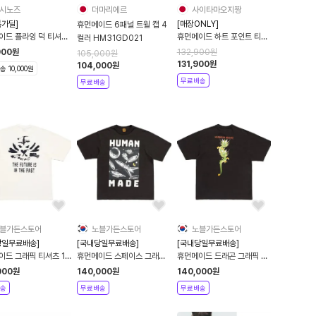
시노즈
더마리에르
사이타마오지짱
특가딜]
[매장ONLY]
휴먼메이드 6패널 트윌 캡 4
이드 플라잉 덕 티셔츠
휴먼메이드 하트 포인트 티셔
컬러 HM31GD021
티 화이트
츠 4컬러 HM30CS047
900
원
132,900
원
105,000
원
131,900
원
104,000
원
 10,000원
무료배송
무료배송
블가든스토어
노블가든스토어
노블가든스토어
당일무료배송]
[국내당일무료배송]
[국내당일무료배송]
이드 그래픽 티셔츠 1
휴먼메이드 스페이스 그래픽
휴먼메이드 드래곤 그래픽 티
7TE033
티셔츠 14 HM27TE014
셔츠 HM27TE012
000
원
140,000
원
140,000
원
송
무료배송
무료배송