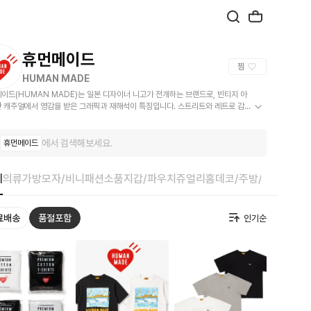
휴먼메이드
찜
HUMAN MADE
이드(HUMAN MADE)는 일본 디자이너 니고가 전개하는 브랜드로, 빈티지 아
 캐주얼에서 영감을 받은 그래픽과 재해석이 특징입니다. 스트리트와 레트로 감성
시에 담습니다.
에서 검색해보세요.
휴먼메이드
체
의류
가방
모자/비니
패션소품
지갑/파우치
쥬얼리
홈데코/주방/욕실
취미/
료배송
품절포함