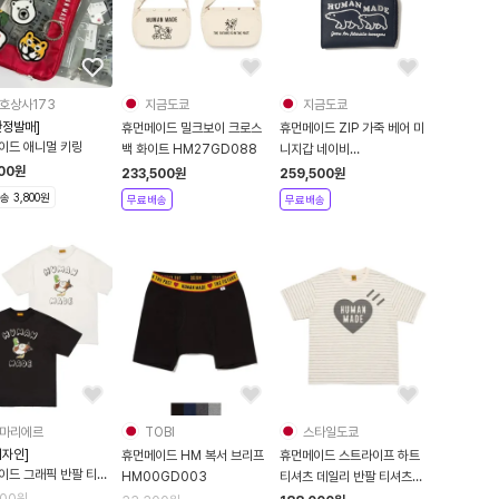
호상사173
지금도쿄
지금도쿄
한정발매]
휴먼메이드 밀크보이 크로스
휴먼메이드 ZIP 가죽 베어 미
이드 애니멀 키링
백 화이트 HM27GD088
니지갑 네이비
HM26GD087
00
원
233,500
원
259,500
원
 3,800원
무료배송
무료배송
마리에르
TOBI
스타일도쿄
디자인]
휴먼메이드 HM 복서 브리프
휴먼메이드 스트라이프 하트
이드 그래픽 반팔 티셔
HM00GD003
티셔츠 데일리 반팔 티셔츠
러 HM31TE022
HM27CS0412
700
원