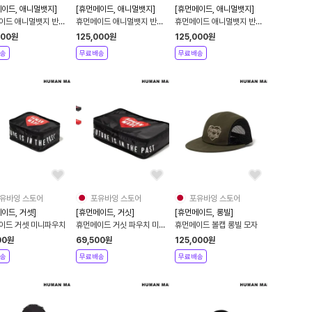
메이드, 애니멀뱃지]
[휴먼메이드, 애니멀뱃지]
[휴먼메이드, 애니멀뱃지]
이드 애니멀뱃지 반팔
휴먼메이드 애니멀뱃지 반팔
휴먼메이드 애니멀뱃지 반팔
 1 포유바잉
티셔츠 2 포유바잉
티셔츠 3 포유바잉
000
원
125,000
원
125,000
원
송
무료배송
무료배송
유바잉 스토어
포유바잉 스토어
포유바잉 스토어
이드, 거셋]
[휴먼메이드, 거싯]
[휴먼메이드, 롱빌]
이드 거셋 미니파우치
휴먼메이드 거싯 파우치 미디
휴먼메이드 볼캡 롱빌 모자
엄 케이스
00
원
69,500
원
125,000
원
송
무료배송
무료배송