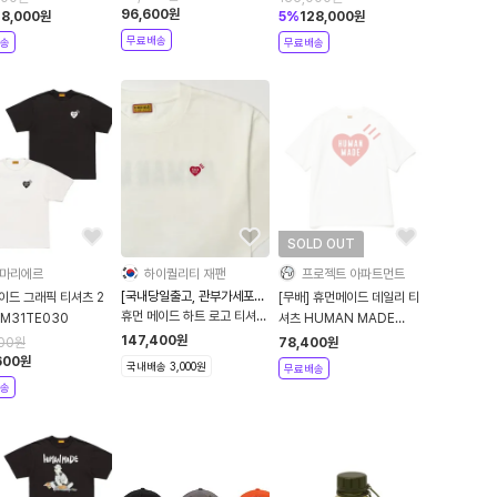
96,600
원
28,000
원
5
%
128,000
원
무료배송
송
무료배송
SOLD OUT
마리에르
하이퀄리티 재팬
프로젝트 아파트먼트
[국내당일출고, 관부가세포
이드 그래픽 티셔츠 2
[무배] 휴먼메이드 데일리 티
함]
휴먼 메이드 하트 로고 티셔츠
M31TE030
셔츠 HUMAN MADE
블랙 화이트
DAILY S/S T-SHIRT
147,400
원
600
원
78,400
원
600
원
국내배송 3,000원
무료배송
송