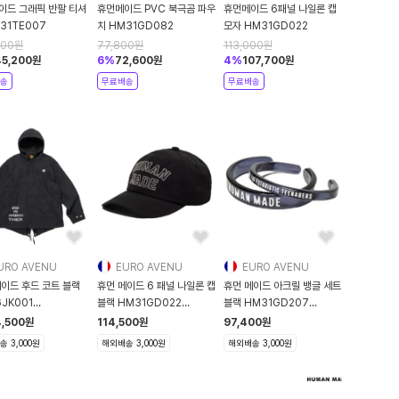
이드 그래픽 반팔 티셔
휴먼메이드 PVC 북극곰 파우
휴먼메이드 6패널 나일론 캡
31TE007
치 HM31GD082
모자 HM31GD022
500
원
77,800
원
113,000
원
45,200
원
6
%
72,600
원
4
%
107,700
원
송
무료배송
무료배송
URO AVENU
EURO AVENU
EURO AVENU
메이드 후드 코트 블랙
휴먼 메이드 6 패널 나일론 캡
휴먼 메이드 아크릴 뱅글 세트
JK001
블랙 HM31GD022
블랙 HM31GD207
JK001
HM31GD022
HM31GD207
4,500
원
114,500
원
97,400
원
 3,000원
해외배송 3,000원
해외배송 3,000원