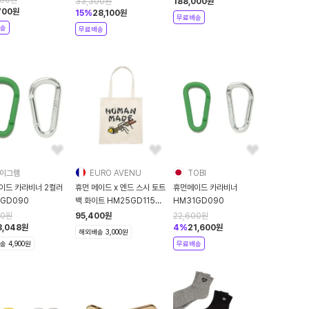
33,300
원
188,000
원
700
원
15
%
28,100
원
무료배송
송
무료배송
이그램
EURO AVENU
TOBI
이드 카라비너 2컬러
휴먼 메이드 x 엔드 스시 토트
휴먼메이드 카라비너
1GD090
백 화이트 HM25GD115
HM31GD090
HM25GD115
00
원
95,400
원
22,600
원
8,048
원
4
%
21,600
원
해외배송 3,000원
 4,900원
무료배송