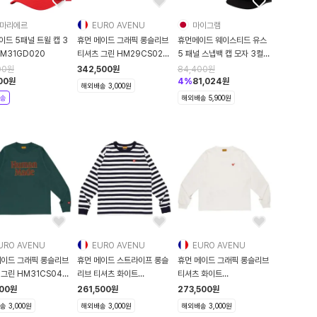
마리에르
EURO AVENU
마이그램
드 5패널 트윌 캡 3
휴먼 메이드 그래픽 롱슬리브
휴먼메이드 웨이스티드 유스
M31GD020
티셔츠 그린 HM29CS024
5 패널 스냅백 캡 모자 3컬러
HM29CS024
WY25GD010
00
원
342,500
원
84,400
원
00
원
4
%
81,024
원
해외배송 3,000원
송
해외배송 5,900원
URO AVENU
EURO AVENU
EURO AVENU
메이드 그래픽 롱슬리브
휴먼 메이드 스트라이프 롱슬
휴먼 메이드 그래픽 롱슬리브
그린 HM31CS041
리브 티셔츠 화이트
티셔츠 화이트
CS041
HM31CS027 HM31
HM31CS039
500
원
261,500
원
273,500
원
HM31CS039
 3,000원
해외배송 3,000원
해외배송 3,000원