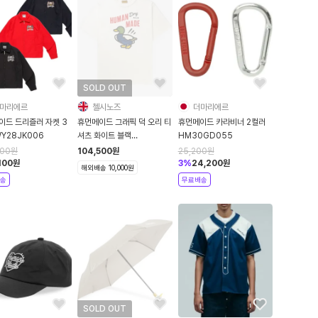
SOLD OUT
마리에르
첼시노즈
더마리에르
이드 드리즐러 자켓 3
휴먼메이드 그래픽 덕 오리 티
휴먼메이드 카라비너 2컬러
Y28JK006
셔츠 화이트 블랙
HM30GD055
HM29TE006
100
원
104,500
원
25,200
원
100
원
3
%
24,200
원
해외배송 10,000원
송
무료배송
SOLD OUT