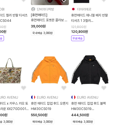
OBI
단비의다락방
더마리에르
[휴먼메이드]
이드 컬러 반팔 티셔츠
휴먼메이드 애니멀 배지 반팔
휴먼메이드 포켓몬 콜라보 피
CS044
티셔츠 1 3컬러
카츄 볼펜
HM31CS112
39,000
원
00
원
121,800
원
00
원
120,800
원
국내배송 3,000원
송
무료배송
URO AVENU
EURO AVENU
EURO AVENU
이드 x 카우스 카모 토
휴먼 메이드 집업 후드 오렌지
휴먼 메이드 집업 후드 블랙
라운 XX27GD001
HM30CS019
HM30CS019
GD001
HM30CS019
500
원
550,500
원
444,500
원
 3,000원
해외배송 3,000원
해외배송 3,000원