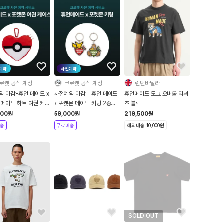
예약
사전예약
로켓 공식 계정
크로켓 공식 계정
런던바닐라
약 마감-휴먼 메이드 x
사전예약 마감 - 휴먼 메이드
휴먼메이드 도그 오버롤 티셔
 메이드 하트 여권 케이
x 포켓몬 메이드 키링 2종
츠 블랙
X31GD047
XX31GD044
000
원
59,000
원
219,500
원
XX31GD045
송
무료배송
해외배송 10,000원
SOLD OUT