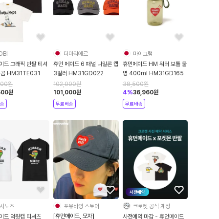
OBI
더마리에르
마이그램
이드 그래픽 반팔 티셔
휴먼 메이드 6 패널 나일론 캡
휴먼메이드 HM 워터 보틀 물
곰 HM31TE031
3컬러 HM31GD022
병 400ml HM31GD165
500
원
102,000
원
38,500
원
500
원
101,000
원
4
%
36,960
원
송
무료배송
무료배송
사전예약
시노즈
포유바잉 스토어
크로켓 공식 계정
[휴먼메이드, 모자]
이드 덕윗캡 티셔츠
사전예약 마감 - 휴먼메이드