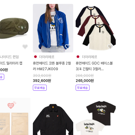
나이티드 퀸덤
더마리에르
더마리에르
이드 밀리터리 캡
휴먼메이드 코튼 블루종 2컬
휴먼메이드 GDC 베이스볼
러 HM27JK009
3/4 긴팔티 3컬러
500
원
XX26CS006
393,600
원
266,000
원
송
392,600
원
265,000
원
무료배송
무료배송