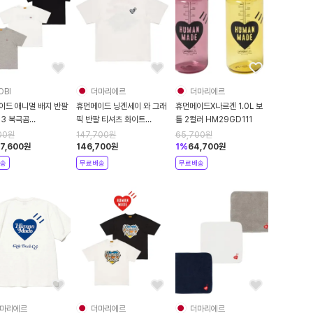
OBI
더마리에르
더마리에르
이드 애니멀 배지 반팔
휴먼메이드 닝겐세이 와 그래
휴먼메이드X나르겐 1.0L 보
 3 북극곰
픽 반팔 티셔츠 화이트
틀 2컬러 HM29GD111
CS115
HM31CS082
00
원
147,700
원
65,700
원
17,600
원
146,700
원
1
%
64,700
원
송
무료배송
무료배송
마리에르
더마리에르
더마리에르