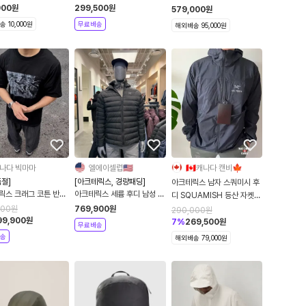
00009832
팩 가방 aerios
900
원
299,500
원
579,000
원
 10,000원
무료배송
해외배송 95,000원
나다 빅마마
엘에이셀럽🇺🇸
🇨🇦캐나다 캔비🍁
절]
[아크테릭스, 경량패딩]
아크테릭스 남자 스쿼미시 후
릭스 크래그 코튼 반팔
아크테릭스 세륨 후디 남성 재
디 SQUAMISH 등산 자켓
라피카 9926 2컬러
킷 경량 패딩 레이어드 아우터
바람막이
000
원
769,900
원
290,000
원
99,900
원
7
%
269,500
원
무료배송
송
해외배송 79,000원