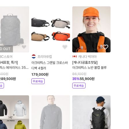
D OUT
BC스토어
프리마유럽
캐나다 빅마마
세포함, 특가]
[캐나다공홈초핫딜]
아크테릭스 그랜빌 크로스바
릭스 에어리어스 35
아크테릭스 노반 볼캡 블루
디백 4컬러
500
원
86,100
원
179,000
원
289,500
원
35
%
55,900
원
무료배송
송
무료배송