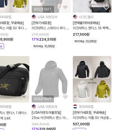
SOLD OUT
리마유럽
USA 아웃도어
시크드캘리
가세포함, 무료배송]
[관부가세포함]
[판매율1위바로배송]
스 아톰 SV 후디 구
아크테릭스 스쿼미시 후디 바
아크테릭스 맨티스 16 백팩
이트
람막이 자켓 X0000
블랙
000
원
270,500
원
217,500
원
10276
9,900
원
17
%
224,515
원
해외배송 20,000원
송
해외배송 10,000원
SOLD OUT
리마유럽
USA 아웃도어
프리마유럽
[USA아웃도어블프딜]
[관부가세포함, 무료배송]
릭스 맨티스 1 웨이스
25ss 아크테릭스 맨스 아톰
아크테릭스 아톰 SV 여성용
랙 24K
후디 블랙 BLK
후디 헤비웨이트
385,500
원
537,000
원
00
원
X000009556
17
%
319,965
원