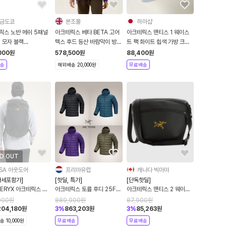
금도쿄
본조몰
하마샵
릭스 노반 메쉬 5패널
아크테릭스 베타 BETA 고어
아크테릭스 맨티스 1 웨이스
 모자 블랙
텍스 후드 등산 바람막이 방수
트 팩 화이트 힙색 가방 크로
010181 021941
자켓 여성 Azalea
스백
000
원
578,500
원
88,400
원
송
해외배송 20,000원
무료배송
D OUT
SA 아웃도어
프리마유럽
캐나다 빅마마
가세포함가]
[핫딜, 특가]
[단독핫딜]
ERYX 아크테릭스 맨
아크테릭스 토륨 후디 25FW
아크테릭스 맨티스 2 웨이스
6 백팩 Black
특가 관부가세포함
트팩 24K 블랙 8973
000
원
889,900
원
87,900
원
009825
204,180
원
3
%
863,203
원
3
%
85,263
원
 10,000원
무료배송
무료배송