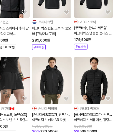
츠런던
프리마유럽
ABC스토어
[무료배송, 관부가세포함]
릭스 스쿼미시 후디 남
아크테릭스 컨실 크루 넥 풀오
아크테릭스 엠블럼 플리스 크
람막이 자켓
버 [관부가세포함]
루넥 풀오버 맨투맨 9787
007411
179,500
원
500
원
289,000
원
무료배송
 30,000원
무료배송
캐구마🇨🇦
캐나다 빅마마
캐나다 빅마마
테릭스쇼츠, 노반쇼츠]
[캐나다공홈초특가, 관부가세
[풀사이즈재입고특가, 관부가
포함]
세포함]
릭스 노반 쇼츠 5인치
아크테릭스 베타 AR 자켓 블
아크테릭스 세륨 자켓 경량패
랙 7082
딩 블랙 10579
000
원
1,050,000
원
630,000
원
30
%
730,500
원
5
%
598,500
원