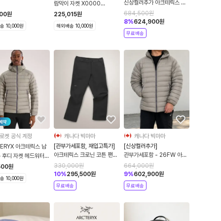
러추가]
신상컬러추가 아크테릭스 세
람막이 자켓 X0000
륨 후디 남성용 자켓 경량패딩
10276
684,500
원
300
원
225,015
원
고프코어 등산 10521
8
%
624,900
원
 10,000원
해외배송 10,000원
무료배송
예약
로켓 공식 계정
캐나다 빅마마
캐나다 빅마마
[관부가세포함, 재입고특가]
[신상컬러추가]
ERYX 아크테릭스 남
아크테릭스 크로닌 코튼 팬츠
관부가세포함 - 26FW 아크
륨 후디 자켓 헤드워터
3컬러 9316
테릭스 남성 세륨 블랙 경량
010521
330,000
원
664,000
원
500
원
후디 패딩 cerium hoody
10
%
295,500
원
9
%
602,900
원
 10,000원
0521
무료배송
무료배송