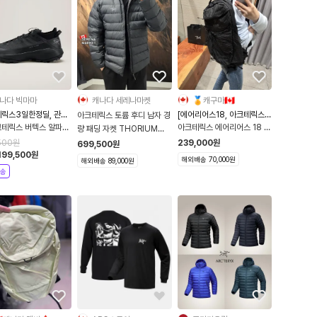
나다 빅마마
캐나다 세레나마켓
🏅캐구마🇨🇦
테릭스3일한정딜, 관부
[에어리어스18, 아크테릭스백
아크테릭스 토륨 후디 남자 경
함]
팩]
크테릭스 버텍스 알파인
아크테릭스 에어리어스 18 백
량 패딩 자켓 THORIUM
028
팩
HOODY
500
원
239,000
원
699,500
원
199,500
원
해외배송 70,000원
해외배송 89,000원
송