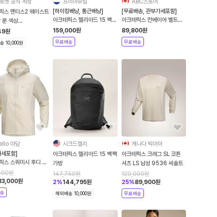
로켓 공식 계정
프리마유럽
ABC스토어
[하이킹배낭, 통근배낭]
[무료배송, 관부가세포함]
릭스 맨티스2 웨이스트
아크테릭스 헬리아드 15 백팩
아크테릭스 컨베이어 벨트
 룬 색상
4색상
38 테크티컬 웹 벨트
008973
159,000
원
89,800
원
49
원
무료배송
무료배송
 10,000원
ello 마담
시크드캘리
캐나다 빅마마
가세포함]
아크테릭스 헬리아드 15 백팩
아크테릭스 크래그 SL 코튼
릭스 스쿼미시 후디 남
가방
셔츠 LS 남성 9536 씨솔트
람막이 윈드브레이커 경
500
원
147,750
원
120,000
원
드자켓 자켓 씨솔트
33,000
원
2
%
144,795
원
25
%
89,900
원
송
해외배송 10,000원
무료배송