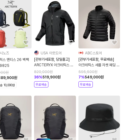
시노즈
USA 아웃도어
ABC스토어
[관부가세포함, 당일출고]
[관부가세포함, 무료배송]
릭스 맨티스 26 백팩
ARCTERYX 아크테릭스 남
아크테릭스 세륨 자켓 패딩 다
9825
성 베타 자켓 블랙
운자켓 구스다운 10579
820,000
원
595,500
원
000
원
36
%
519,900
원
7
%
549,000
원
189,900
원
무료배송
무료배송
 10,000원