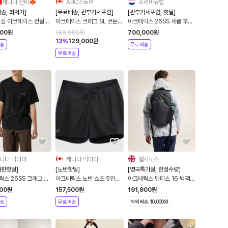
🇦캐나다 캔비🍁
ABC스토어
프리마유럽
송, 최저가]
[무료배송, 관부가세포함]
[관부가세포함, 핫딜]
신상 아크테릭스 컨실
아크테릭스 크래그 SL 코튼
아크테릭스 26SS 세륨 후디
팩 가방
버드 타일 셔츠 LS 맨즈 남성
Cerium Hoody 경량 패딩
500
원
149,500
원
700,000
원
용 긴팔티 크랙 9537
다운 4컬러
13
%
129,000
원
송
무료배송
무료배송
나다 빅마마
캐나다 빅마마
첼시노즈
다판핫딜]
[노반핫딜]
[영국특가딜, 한정수량]
스 26SS 크래그 SS
아크테릭스 노반 쇼츠 5인치
아크테릭스 맨티스 16 백팩
튼 반팔 4컬러 9533
2컬러 10614
블랙 X000010636
000
원
157,500
원
191,900
원
송
무료배송
해외배송 10,000원