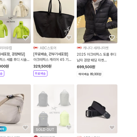
리마유럽
ABC스토어
캐나다 세레나마켓
가세포함, 경량패딩]
[무료배송, 관부가세포함]
2025 아크테릭스 토륨 후디
릭스 세륨 후디 시솔트
아크테릭스 캐리어 45 기어
남자 경량 패딩 자켓
26SS
토트백
THORIUM HOODY
000
원
329,500
원
699,500
원
송
무료배송
해외배송 89,000원
예약
SOLD OUT