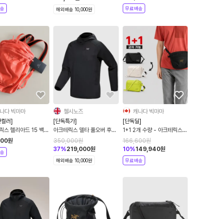
송
무료배송
해외배송 10,000원
나다 빅마마
첼시노즈
캐나다 빅마마
판컬러]
[단독특가]
[단독딜]
릭스 헬리아드 15 백팩
아크테릭스 델타 풀오버 후디
1+1 2개 수량 - 아크테릭스
0358
2컬러 7744
헬리아드 맨티스 크로스바디
000
원
350,000
원
166,600
원
백 골라담기
37
%
219,000
원
10
%
149,940
원
송
해외배송 10,000원
무료배송