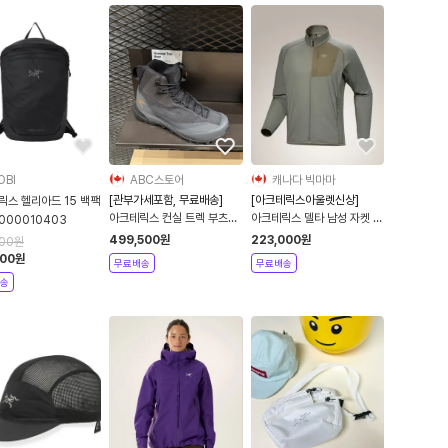
OBI
ABC스토어
캐나다 빅마마
[관부가세포함, 무료배송]
[아크테릭스아울렛신상]
릭스 헬리아드 15 백팩
아크테릭스 컨실 트렉 부츠
아크테릭스 델타 남성 자켓 포
000010403
10504
리지 X000009165
499,500
원
223,000
원
200
원
200
원
무료배송
무료배송
송