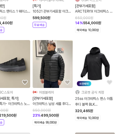
란]
[특가]
[관부가세포함]
릭스 맨티스 1 웨이스
10521 관부가세포함 아크테
ARCTERYX 아크테릭스 남
컬러 9234
릭스 세륨 후디 Cerium
성 세륨 후디 자켓 헤드워터
00
원
599,500
원
650,000
원
Hoody Mens
블랙사파이어
4,400
원
14
%
554,000
원
무료배송
X000010521
송
해외배송 10,000원
사전예약
BC스토어
어썸블레어
크로켓 공식 계정
세포함, 특가]
[관부가세포함]
25ss 아크테릭스 맨스 아톰
특가- 아크테릭스 노반
아크테릭스 남성 세륨 후디
후디 블랙 BLK
 남성 트레일 러닝화
CERIUM HOODY
X000009556
500
원
650,000
원
320,465
원
8
219,500
원
23
%
499,500
원
해외배송 10,000원
송
해외배송 99,000원