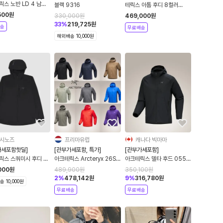
스 노반 LD 4 남성
블랙 9316
테릭스 아톰 후디 8컬러
 러닝화 등산화
9556
500
원
330,000
원
469,000
원
n LD 4 Shoe Mens
33
%
219,725
원
송
무료배송
해외배송 10,000원
시노즈
프리마유럽
캐나다 빅마마
가세포함핫딜]
[관부가세포함, 특가]
[관부가세포함]
릭스 스쿼미시 후디 블
아크테릭스 Arcteryx 26SS
아크테릭스 델타 후드 0551
00010276
아톰 후디
3컬러
000
원
489,900
원
350,100
원
2
%
478,142
원
9
%
316,780
원
 10,000원
무료배송
무료배송