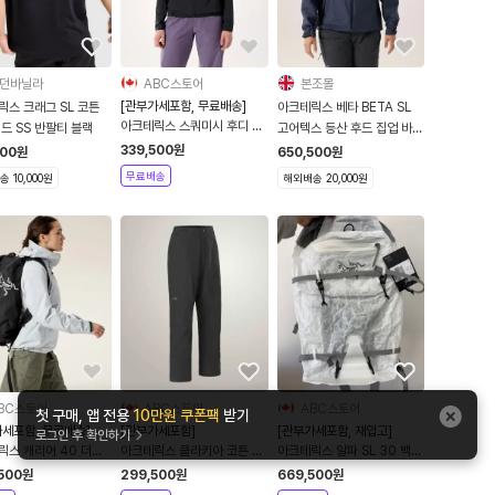
던바닐라
ABC스토어
본조몰
[관부가세포함, 무료배송]
릭스 크래그 SL 코튼
아크테릭스 베타 BETA SL
아크테릭스 스쿼미시 후디 우
드 SS 반팔티 블랙
고어텍스 등산 후드 집업 바람
먼스 여성용 바람막이
막이 자켓 여성 블랙 사파이어
339,500
원
500
원
650,500
원
10268
무료배송
 10,000원
해외배송 20,000원
BC스토어
ABC스토어
ABC스토어
첫 구매, 앱 전용
10만원 쿠폰팩
받기
가세포함, 무료배송]
[관부가세포함]
[관부가세포함, 재입고]
로그인 후 확인하기
릭스 캐리어 40 더플
아크테릭스 클라키아 코튼 와
아크테릭스 알파 SL 30 백팩
행가방 백팩
이드 팬츠 여성용 크로닌
등산 가방
500
원
299,500
원
669,500
원