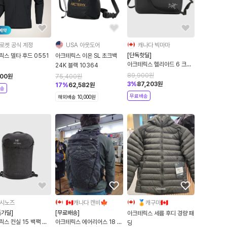
예약
로켓 공식 계정
USA 아웃도어
캐나다 빅마마
[단독핫딜]
스 델타 후드 0551
아크테릭스 이온 SL 초크백
아크테릭스 헬리아드 6 크로
24K 블랙 10364
스바디 백 10359
89,900
원
500
원
75,400
원
3
%
87,203
원
17
%
62,582
원
송
무료배송
해외배송 10,000원
시노즈
🇨🇦캐나다 캔비🍁
🏅캐구마🇨🇦
특가딜]
[무료배송]
아크테릭스 세륨 후디 경량 패
스 컨실 15 백팩 블
아크테릭스 에어리어스 18 백
딩