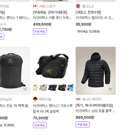
리미엄
ABC스토어
첼시노즈
딜]
[무료배송, 관부가세포함]
[재입고, 한정수량]
릭스 맨티스 1 웨이스
아크테릭스 아톰 후디 자켓
아크테릭스 헬리아드 6 크로
블랙
9556
스바디백 블랙
00
원
469,500
원
95,900
원
X000010359
2,750
원
무료배송
해외배송 10,000원
송
던바닐라
에루샤몽
캐나다 빅마마
[특가, 캐나다빅마마블프딜]
스 컨실 15 백팩 블
아크테릭스 맨티스1 크로스백
아크테릭스 남성 토륨 블랙 경
힙색 미니백 슬링백
량 후디 패딩 Thorium
869,000
원
500
원
75,300
원
hoody 0543
무료배송
 10,000원
무료배송