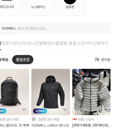
파타고니아
노스페이스
살로몬
에서 검색해보세요.
아크테릭스
체
의류
가방
모자/비니
신발
패션소품
캠핑 용품
스킨/바디/헤어
지갑/파우치
료배송
품절포함
예약
사전예약
로켓 공식 계정
크로켓 공식 계정
ABC스토어
[관부가세포함, 26FW신상컬
릭스 헬리아드 15 백팩
아크테릭스 스쿼미시 후디 바