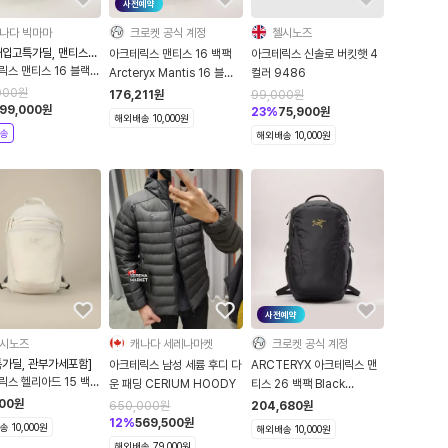
사전예약
나다 빅마마
크로켓 공식 계정
첼시노즈
재입고특가딜, 맨티스특
아크테릭스 맨티스 16 백팩
아크테릭스 신솔로 버킷햇 4
릭스 맨티스 16 블랙
Arcteryx Mantis 16 블랙
컬러 9486
0636
Backpack Black
000
원
176,211
원
99,000
원
99,000
원
X000010636
23
%
75,900
원
해외배송 10,000원
송
해외배송 10,000원
사전예약
시노즈
캐나다 세레나마켓
크로켓 공식 계정
특가딜, 관부가세포함]
아크테릭스 남성 세륨 후디 다
ARCTERYX 아크테릭스 맨
릭스 헬리아드 15 백팩
운 패딩 CERIUM HOODY
티스 26 백팩 Black
X000010358
X000009825
900
원
650,000
원
204,680
원
12
%
569,500
원
 10,000원
해외배송 10,000원
해외배송 79,000원