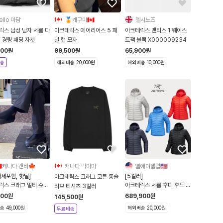
ello 마담
🏅캐구마🇨🇦
첼시노즈
릭스 남성 남자 세륨 다
아크테릭스 에어리어스 5 패
아크테릭스 맨티스 1 웨이스
운 후디 경량 패딩 자켓
널 캡 모자
트팩 블랙 X000009234
500
원
99,500
원
65,900
원
송
해외배송 20,000원
해외배송 10,000원
🇦캐나다 캔비🍁
캐나다 빅마마
엘에이셀럽🇺🇸
세포함, 핫딜]
[5컬러]
아크테릭스 크래그 코튼 롱슬
릭스 크래그 멀티 슈즈
아크테릭스 세륨 후디 후드 여
리브 티셔츠 3컬러
발 Kragg Multi
성 경량 패딩 자켓 아우터
500
원
689,900
원
145,500
원
10554
 49,000원
해외배송 20,000원
무료배송