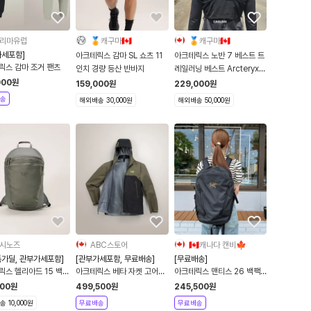
리마유럽
🏅캐구마🇨🇦
🏅캐구마🇨🇦
가세포함]
아크테릭스 감마 SL 쇼츠 11
아크테릭스 노반 7 베스트 트
릭스 감마 조거 팬츠
인치 경량 등산 반바지
레일러닝 베스트 Arcteryx
Norvan 7 Vest
000
원
159,000
원
229,000
원
송
해외배송 30,000원
해외배송 50,000원
시노즈
ABC스토어
🇨🇦캐나다 캔비🍁
특가딜, 관부가세포함]
[관부가세포함, 무료배송]
[무료배송]
릭스 헬리아드 15 백팩
아크테릭스 베타 자켓 고어텍
아크테릭스 맨티스 26 백팩
28412/6057
스 바람막이 등산복 10511
가방 mantis
900
원
499,500
원
245,500
원
 10,000원
무료배송
무료배송