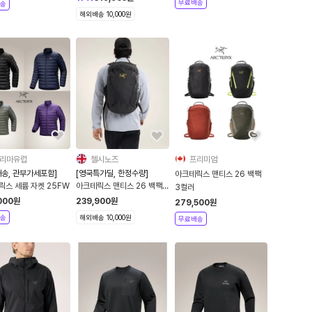
무료배송
송
해외배송 10,000원
리마유럽
첼시노즈
프리미엄
배송, 관부가세포함]
[영국특가딜, 한정수량]
아크테릭스 맨티스 26 백팩
릭스 세륨 자켓 25FW
아크테릭스 맨티스 26 백팩
3컬러
블랙 X000006044
000
원
239,900
원
279,500
원
송
해외배송 10,000원
무료배송