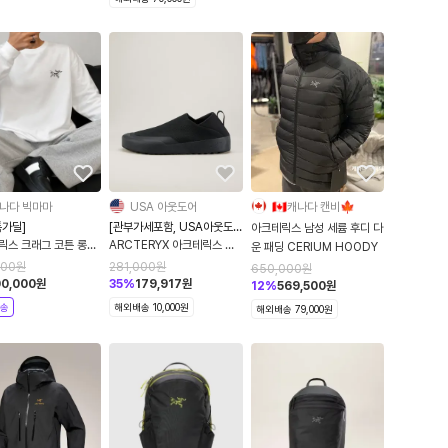
나다 빅마마
USA 아웃도어
🇨🇦캐나다 캔비🍁
특가딜]
[관부가세포함, USA아웃도
아크테릭스 남성 세륨 후디 다
어블프딜]
릭스 크래그 코튼 롱슬
ARCTERYX 아크테릭스 남
운 패딩 CERIUM HOODY
티셔츠 화이트 라이트 블
성 크래그 슈즈 크랙 슈즈
000
원
281,000
원
650,000
원
714
Black X000010110
00,000
원
35
%
179,917
원
12
%
569,500
원
송
해외배송 10,000원
해외배송 79,000원