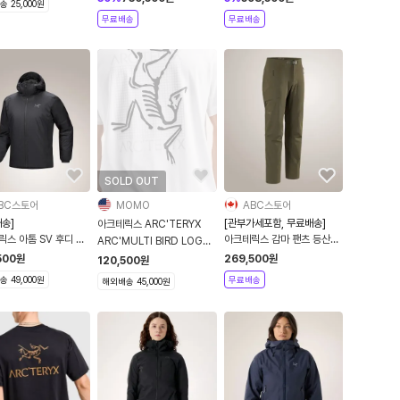
 25,000원
무료배송
무료배송
SOLD OUT
BC스토어
MOMO
ABC스토어
송]
[관부가세포함, 무료배송]
아크테릭스 ARC'TERYX
스 아톰 SV 후디 자
아크테릭스 감마 팬츠 등산바
ARC'MULTI BIRD LOGO
성용
지 하이킹 등산복 남성용 남자
SHIRT SS MEN White
500
원
269,500
원
120,500
원
바지 10481
Light
 49,000원
무료배송
해외배송 45,000원