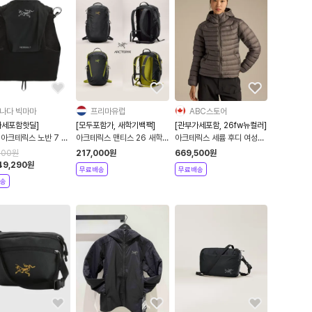
나다 빅마마
프리마유럽
ABC스토어
가세포함핫딜]
[모두포함가, 새학기백팩]
[관부가세포함, 26fw뉴컬러]
 아크테릭스 노반 7 베
아크테릭스 맨티스 26 새학
아크테릭스 세륨 후디 여성용
랙 6747 mens
기 백팩 추천
패딩 경량패딩 고프코어 우먼
000
원
217,000
원
669,500
원
스 여자 10554
49,290
원
무료배송
무료배송
송