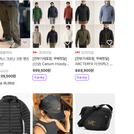
썸블레어
프리미엄
프리미엄
[관부가세포함, 무배핫딜]
[관부가세포함, 무배핫딜]
릭스 크로닌 코튼 팬츠
(신상) Cerium Hoody
ARCTERYX 아크테릭스 토
17
Men's 아크테릭스 패딩 세륨
륨 후디 남성 / 남여공용 경량
699,500
원
848,900
원
000
원
경량후디
패딩 자켓 THORIUM
239,500
원
무료배송
무료배송
HOODY
 65,000원