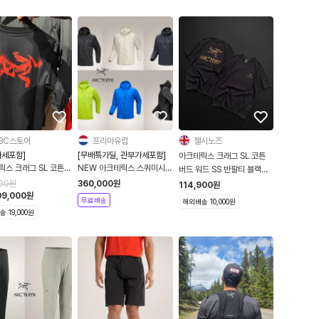
BC스토어
프리마유럽
첼시노즈
가세포함]
[무배특가딜, 관부가세포함]
아크테릭스 크래그 SL 코튼
릭스 크래그 SL 코튼
NEW 아크테릭스 스쿼미시
버드 워드 SS 반팔티 블랙
드 셔츠 SS 반팔티
후디 26SS
9535
500
원
360,000
원
114,900
원
09,000
원
무료배송
해외배송 10,000원
 19,000원