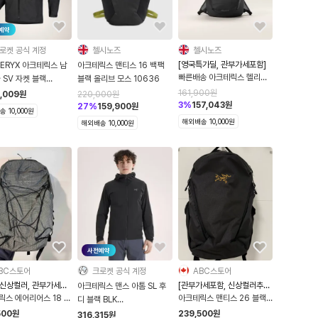
예약
로켓 공식 계정
첼시노즈
첼시노즈
[영국특가딜, 관부가세포함]
ERYX 아크테릭스 남
아크테릭스 맨티스 16 백팩
빠른배송 아크테릭스 헬리아
 SV 자켓 블랙
블랙 올리브 모스 10636
드 15 백팩 블랙
009899
161,900
원
3,009
원
220,000
원
X000010358
3
%
157,043
원
27
%
159,900
원
 10,000원
해외배송 10,000원
해외배송 10,000원
사전예약
BC스토어
크로켓 공식 계정
ABC스토어
s신상컬러, 관부가세포
[관부가세포함, 신상컬러추
아크테릭스 맨스 아톰 SL 후
가]
릭스 에어리어스 18 백
아크테릭스 맨티스 26 블랙
디 블랙 BLK
81
백팩 등산 가방 10643
X000009560
500
원
239,500
원
316,315
원