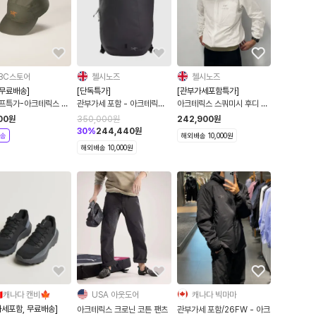
BC스토어
첼시노즈
첼시노즈
 무료배송]
[단독특가]
[관부가세포함특가]
프특가-아크테릭스 에
관부가세 포함 - 아크테릭스
아크테릭스 스쿼미시 후디 자
 5 패널 캡 9489
그랜빌 16 백팩 3컬러
켓 아크틱 실크
00
원
350,000
원
242,900
원
X000007411
30
%
244,440
원
송
해외배송 10,000원
해외배송 10,000원
🇦캐나다 캔비🍁
USA 아웃도어
캐나다 빅마마
가세포함, 무료배송]
아크테릭스 크로닌 코튼 팬츠
관부가세 포함/26FW - 아크