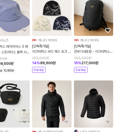
시노즈
캐나다 빅마마
캐나다 빅마마
[단독특가딜]
[단독특가딜]
릭스 에어리어스 5 패
아크테릭스 버드 헤드 토크 비
관부가세포함 - 아크테릭스
캡 스트라터스 블랙 사파
니 모음 6756
맨티스 26 블랙 백팩
489
105,000
원
255,500
원
000
원
10643
14
%
89,900
원
15
%
217,000
원
56,500
원
무료배송
무료배송
 10,000원
쿄나무
캐나다멀티HOME
USA 아웃도어