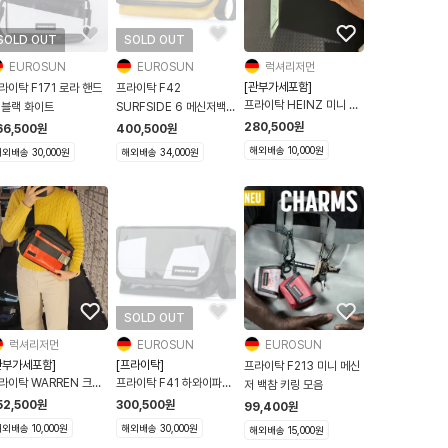
SOLD OUT
SOLD OUT
EUROSUN
EUROSUN
럭셔리저먼
[관부가세포함]
라이탁 F171 로라 핸드
프라이탁 F42
프라이탁 HEINZ 미니 크
 블랙 화이트
SURFSIDE 6 메신저백
로스백 F142 6종류
크로스백
280,500
원
66,500
원
400,500
원
해외배송 10,000원
외배송 30,000원
해외배송 34,000원
SOLD OUT
럭셔리저먼
EUROSUN
EUROSUN
관부가세포함]
[프라이탁]
프라이탁 F213 미니 메신
라이탁 WARREN 크로
프라이탁 F41 하와이파이
저 백참 키링 모음
백 F670 4종
브오 하파오 메신저백 화이
52,500
원
300,500
원
99,400
원
트블랙
외배송 10,000원
해외배송 30,000원
해외배송 15,000원