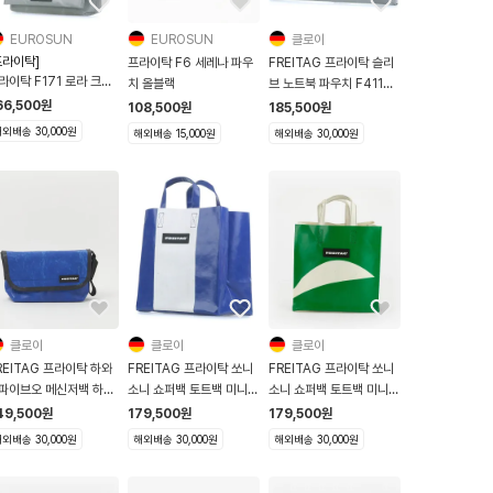
EUROSUN
EUROSUN
클로이
프라이탁]
프라이탁 F6 세레나 파우
FREITAG 프라이탁 슬리
라이탁 F171 로라 크로
치 올블랙
브 노트북 파우치 F411
바디 숄더백 시리즈 그레
Sleeve for Laptop
66,500
원
108,500
원
185,500
원
 4291759
13/14 그레이
외배송 30,000원
해외배송 15,000원
해외배송 30,000원
클로이
클로이
클로이
REITAG 프라이탁 하와
FREITAG 프라이탁 쏘니
FREITAG 프라이탁 쏘니
파이브오 메신저백 하파
소니 쇼퍼백 토트백 미니
소니 쇼퍼백 토트백 미니
F41 Hawaii Five O
F250 Sonny 블루 화이
F250 Sonny 화이트 그
49,500
원
179,500
원
179,500
원
루
트
린
외배송 30,000원
해외배송 30,000원
해외배송 30,000원