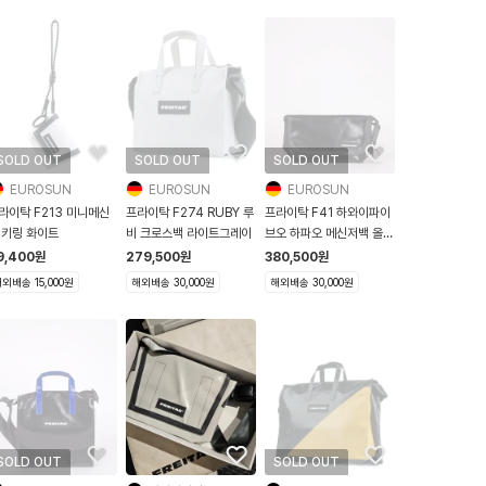
SOLD OUT
SOLD OUT
SOLD OUT
EUROSUN
EUROSUN
EUROSUN
라이탁 F213 미니메신
프라이탁 F274 RUBY 루
프라이탁 F41 하와이파이
 키링 화이트
비 크로스백 라이트그레이
브오 하파오 메신저백 올블
랙
9,400
원
279,500
원
380,500
원
외배송 15,000원
해외배송 30,000원
해외배송 30,000원
SOLD OUT
SOLD OUT