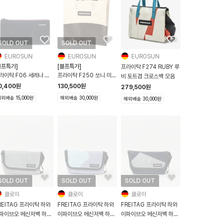
SOLD OUT
SOLD OUT
EUROSUN
EUROSUN
EUROSUN
블프특가]
[블프특가]
프라이탁 F274 RUBY 루
라이탁 F06 세레나 파
프라이탁 F250 쏘니 미니
비 토트겸 크로스백 모음
치 올블랙 퍼플지퍼
쇼퍼백 블랙 화이트
0,400
원
130,500
원
279,500
원
외배송 15,000원
해외배송 30,000원
해외배송 30,000원
SOLD OUT
SOLD OUT
SOLD OUT
클로이
클로이
클로이
REITAG 프라이탁 하와
FREITAG 프라이탁 하와
FREITAG 프라이탁 하와
파이브오 메신저백 하파
이파이브오 메신저백 하파
이파이브오 메신저백 하파