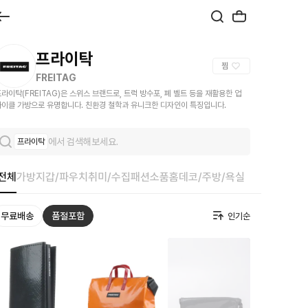
프라이탁
찜
FREITAG
라이탁(FREITAG)은 스위스 브랜드로, 트럭 방수포, 폐 벨트 등을 재활용한 업
사이클 가방으로 유명합니다. 친환경 철학과 유니크한 디자인이 특징입니다.
에서 검색해보세요.
프라이탁
전체
가방
지갑/파우치
취미/수집
패션소품
홈데코/주방/욕실
무료배송
품절포함