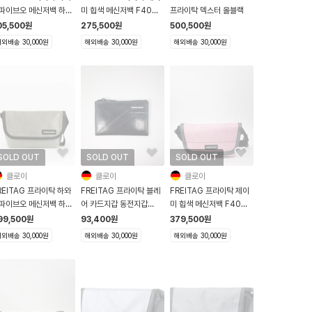
파이브오 메신저백 하파
미 힙색 메신저백 F40
프라이탁 덱스터 올블랙
F41 Hawaii Five O
Jamie 레드 블랙
05,500
원
275,500
원
500,500
원
이트블루 화이트
외배송 30,000원
해외배송 30,000원
해외배송 30,000원
SOLD OUT
SOLD OUT
SOLD OUT
클로이
클로이
클로이
REITAG 프라이탁 하와
FREITAG 프라이탁 블레
FREITAG 프라이탁 제이
파이브오 메신저백 하파
어 카드지갑 동전지갑
미 힙색 메신저백 F40
F41 Hawaii Five O
F05 Blair 블랙
Jamie 핑크
99,500
원
93,400
원
379,500
원
버그레이
외배송 30,000원
해외배송 30,000원
해외배송 30,000원