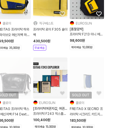
클로이
직구베스트
EUROSUN
[품절임박]
REITAG 프라이탁 하와
프라이탁 로이 F305 숄더
프라이탁 F213 미니 메신
파이브오 메신저백 하파
백
저 백참 열쇠고리 키링
F41 Hawaii Five O
98,600
원
49,500
원
430,500
원
로우 블루
해외배송 10,000원
외배송 35,000원
무료배송
SOLD OUT
SOLD OUT
클로이
EUROSUN
클로이
[프라이탁여권지갑, 여권지
REITAG 프라이탁 덱스
FREITAG X SECRID 프
갑]
프라이탁 F243 익스플로
 메신저백 F14 Dexter
라이탁 시크리드 카드지갑
러 여권지갑 시리즈
랙
F705 화이트 블루
100,400
원
95,500
원
183,500
원
해외배송 15,000원
외배송 30,000원
해외배송 30,000원