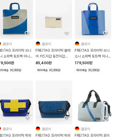
클로이
클로이
클로이
REITAG 프라이탁 쏘니
FREITAG 프라이탁 블레
FREITAG 프라이탁 쏘니
니 쇼퍼백 토트백 미니
어 카드지갑 동전지갑
소니 쇼퍼백 토트백 미니
250 Sonny 그레이 블
F05 Blair 화이트
F250 Sonny 블루 투톤
79,500
원
85,400
원
179,500
원
외배송 30,000원
해외배송 30,000원
해외배송 30,000원
클로이
클로이
클로이
REITAG 프라이탁 하와
FREITAG 프라이탁 하와
FREITAG 프라이탁 로이