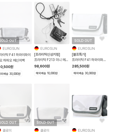
SOLD OUT
SOLD OUT
EUROSUN
EUROSUN
EUROSUN
[프라이탁신상키링]
[블프특가]
라이탁 F41 하와이파이
프라이탁 F213 미니 메신
프라이탁 F41 하와이파이
오 하파오 메신저백
저 키링 모음
브오 하파오 메신저백 올화
98,600
원
285,500
원
10,500
원
이트
해외배송 10,000원
해외배송 30,000원
외배송 30,000원
SOLD OUT
SOLD OUT
클로이
클로이
EUROSUN