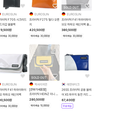
SOLD OUT
EUROSUN
EUROSUN
EUROSUN
라이탁 F705 시크리드
프라이탁 F275 틸다 오렌
프라이탁 F41 하와이파이
드지갑 올블랙
지
브오 하파오 메신저백 올블
랙
79,500
원
420,500
원
380,500
원
외배송 30,000원
해외배송 30,000원
해외배송 30,000원
SOLD OUT
EUROSUN
럭셔리저먼
에덴부티크
[관부가세포함]
라이탁 F41 하와이파이
26SS 프라이탁 공용 블레
프라이탁 HEINZ 미니 크
오 하파오 메신저백
어 XS 파우치 동전 카드 지
로스백 F142 4종류
갑 F05 BLAIR
280,500
원
00,500
원
67,400
원
해외배송 10,000원
외배송 30,000원
무료배송