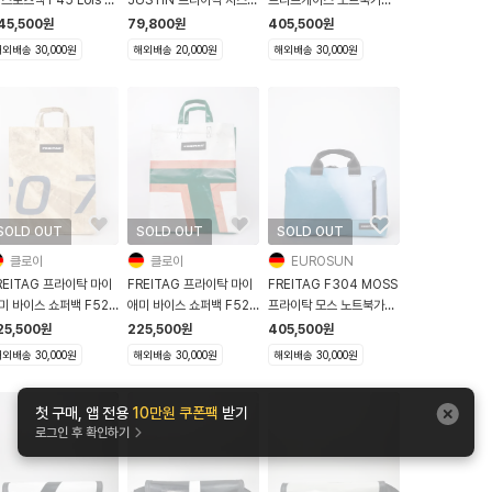
 옐로우
모음
F304 Moss 화이트
45,500
원
79,800
원
405,500
원
외배송 30,000원
해외배송 20,000원
해외배송 30,000원
SOLD OUT
SOLD OUT
SOLD OUT
클로이
클로이
EUROSUN
REITAG 프라이탁 마이
FREITAG 프라이탁 마이
FREITAG F304 MOSS
미 바이스 쇼퍼백 F52
애미 바이스 쇼퍼백 F52
프라이탁 모스 노트북가방
iami Vice 아이보리 그
Miami Vice 그린 화이트
구름전사
25,500
원
225,500
원
405,500
원
이
오렌지
외배송 30,000원
해외배송 30,000원
해외배송 30,000원
첫 구매, 앱 전용
10만원 쿠폰팩
받기
로그인 후 확인하기