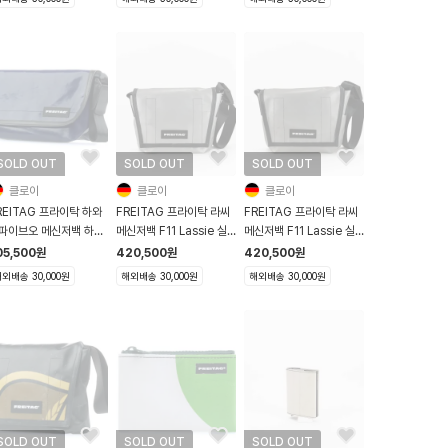
SOLD OUT
SOLD OUT
SOLD OUT
클로이
클로이
클로이
REITAG 프라이탁 하와
FREITAG 프라이탁 라씨
FREITAG 프라이탁 라씨
파이브오 메신저백 하파
메신저백 F11 Lassie 실
메신저백 F11 Lassie 실
F41 Hawaii Five O
버
버
05,500
원
420,500
원
420,500
원
이비블루
외배송 30,000원
해외배송 30,000원
해외배송 30,000원
SOLD OUT
SOLD OUT
SOLD OUT