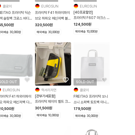
클로이
EUROSUN
EUROSUN
[40프로할인]
REITAG 프라이탁 딕슨
프라이탁 F41 하와이파이
프라이탁 F607 마크스 화
색 슬링백 크로스 바디
브오 하파오 메신저백 블랙
이트
650 Dixon 그레이
레터링
124,500
원
55,500
원
320,500
원
해외배송 10,000원
외배송 30,000원
해외배송 30,000원
SOLD OUT
SOLD OUT
EUROSUN
럭셔리저먼
클로이
[관부가세포함]
라이탁 F41 하와이파이
FREITAG 프라이탁 쏘니
프라이탁 제이미 벨트 크로
오 하파오 메신저백 다크
소니 쇼퍼백 토트백 미니
스백 F40 6컬러
레이
F250 Sonny 실버
301,500
원
20,500
원
179,500
원
해외배송 10,000원
외배송 30,000원
해외배송 30,000원