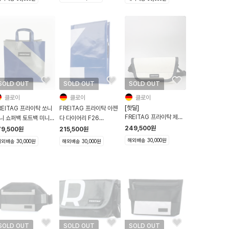
SOLD OUT
SOLD OUT
SOLD OUT
클로이
클로이
클로이
[핫딜]
REITAG 프라이탁 쏘니
FREITAG 프라이탁 아젠
FREITAG 프라이탁 제이
니 쇼퍼백 토트백 미니
다 다이어리 F26
미 힙색 메신저백 F40
250 Sonny 실버 블루
Agenda 2026 블루 화
249,500
원
79,500
원
215,500
원
Jamie 화이트
이트
해외배송 30,000원
외배송 30,000원
해외배송 30,000원
SOLD OUT
SOLD OUT
SOLD OUT