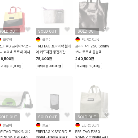
SOLD OUT
SOLD OUT
SOLD OUT
클로이
클로이
EUROSUN
REITAG 프라이탁 쏘니
FREITAG 프라이탁 블레
프라이탁 F250 Sonny
니 쇼퍼백 토트백 미니
어 카드지갑 동전지갑
쏘니 토트백 올블랙
250 Sonny 레드 블랙
F05 Blair 그레이 전사
79,500
원
75,400
원
240,500
원
로우
외배송 30,000원
해외배송 30,000원
해외배송 30,000원
SOLD OUT
SOLD OUT
SOLD OUT
클로이
클로이
EUROSUN
REITAG 프라이탁 제이
FREITAG X SECRID 프
FREITAG F250
 힙색 메신저백 F40
라이탁 시크리드 카드지갑
SONNY 프라이탁 쏘니 미