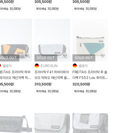
F41 Hawaii Five O
오 F41 Hawaii Five O
오 F41 Hawaii Five O
05,500
원
305,500
원
305,500
원
레이
라벤더 블루
다크블루 그레이
외배송 30,000원
해외배송 30,000원
해외배송 30,000원
SOLD OUT
SOLD OUT
SOLD OUT
클로이
EUROSUN
클로이
REITAG 프라이탁 하와
프라이탁 F41 하와이파이
FREITAG 프라이탁 루 숄
파이브오 메신저백 하파
브오 하파오 메신저백 올실
더백 F553 Lou 화이트
F41 Hawaii Five O
버
터키
05,500
원
310,500
원
320,500
원
랙 오렌지
외배송 30,000원
해외배송 30,000원
해외배송 30,000원