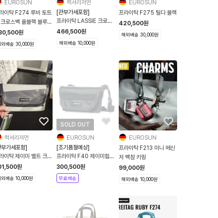
EUROSUN
럭셔리저먼
EUROSUN
[관부가세포함]
라이탁 F274 루비 토트
프라이탁 F275 틸다 블랙
프라이탁 LASSIE 크로스
 크로스백 올블랙 블루
420,500
원
백 F11 10종류
잡이
466,500
원
80,500
원
해외배송 30,000원
해외배송 10,000원
외배송 30,000원
SOLD OUT
럭셔리저먼
EUROSUN
EUROSUN
관부가세포함]
[조기품절예상]
프라이탁 F213 미니 메신
라이탁 제이미 벨트 크로
프라이탁 F40 제이미힙색
저 백참 키링
백 F40 5컬러
올블랙
01,500
원
300,500
원
99,000
원
외배송 10,000원
무료배송
해외배송 10,000원