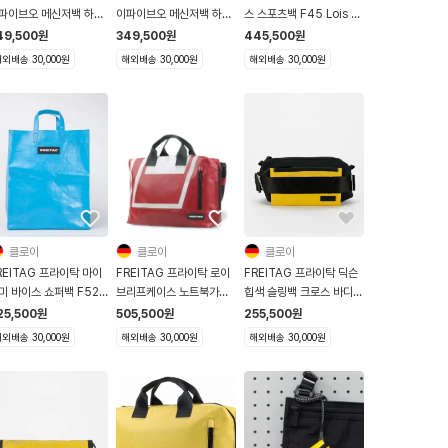
파이브오 메신저백 하파
이파이브오 메신저백 하파
스 스포츠백 F45 Lois 그
F41 Hawaii Five O
오 F41 Hawaii Five O
레이 블루
49,500
원
349,500
원
445,500
원
루 옐로우
블루
외배송 30,000원
해외배송 30,000원
해외배송 30,000원
클로이
클로이
클로이
REITAG 프라이탁 마이
FREITAG 프라이탁 로이
FREITAG 프라이탁 딕슨
미 바이스 쇼퍼백 F52
브리프케이스 노트북가방
힙색 슬링백 크로스 바디
iami Vice 라이트블루
F305 Roy 레드 화이트
F655 Dixon 옐로우
25,500
원
505,500
원
255,500
원
외배송 30,000원
해외배송 30,000원
해외배송 30,000원