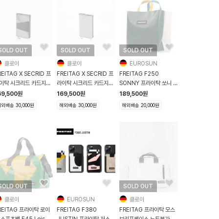
SOLD OUT
SOLD OUT
SOLD OUT
클로이
클로이
EUROSUN
REITAG X SECRID 프
FREITAG X SECRID 프
FREITAG F250
이탁 시크리드 카드지갑
라이탁 시크리드 카드지갑
SONNY 프라이탁 쏘니 미
705 실버그레이 블랙
F705 그레이
니쇼퍼백 다크그린 화이트
69,500
원
169,500
원
189,500
원
외배송 30,000원
해외배송 30,000원
해외배송 20,000원
SOLD OUT
SOLD OUT
클로이
EUROSUN
클로이
REITAG 프라이탁 로이
FREITAG F380
FREITAG 프라이탁 모스
 스포츠백 F45 Lois 그
JUSTIN 프라이탁 저스틴
브리프케이스 노트북가방