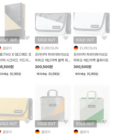
SOLD OUT
SOLD OUT
SOLD OUT
클로이
EUROSUN
EUROSUN
REITAG X SECRID 프
프라이탁 하와이파이브오
프라이탁 하와이파이브오
이탁 시크리드 카드지갑
하파오 메신저백 블랙 화이
하파오 메신저백 올화이트
705 블랙 레몬
트
65,500
원
300,500
원
300,500
원
외배송 30,000원
해외배송 30,000원
해외배송 30,000원
SOLD OUT
SOLD OUT
SOLD OUT
클로이
클로이
클로이