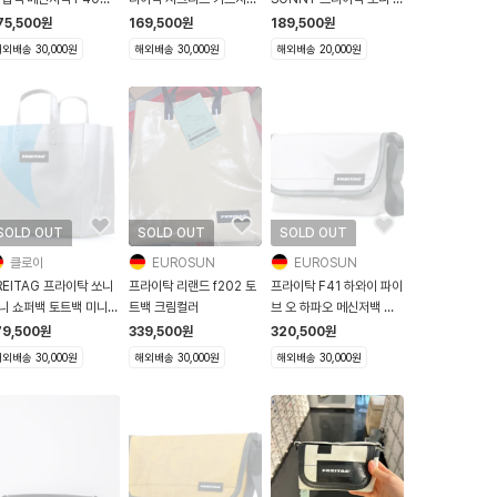
amie 화이트 그린
F705 실버그레이 블랙
니 쇼퍼백 올실버
75,500
원
169,500
원
189,500
원
외배송 30,000원
해외배송 30,000원
해외배송 20,000원
SOLD OUT
SOLD OUT
SOLD OUT
클로이
EUROSUN
EUROSUN
REITAG 프라이탁 쏘니
프라이탁 리랜드 f202 토
프라이탁 F41 하와이 파이
니 쇼퍼백 토트백 미니
트백 크림컬러
브 오 하파오 메신저백 유
250 Sonny 실버그레이
광베이지
79,500
원
339,500
원
320,500
원
루
외배송 30,000원
해외배송 30,000원
해외배송 30,000원